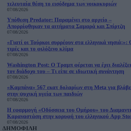
τελευταία θέση το εισόδημα των νοικοκυριών
07/08/2026
Υπόθεση Predator: Παραμένει στο αρχείο –
Απορρίφθηκαν τα αιτήματα Σαμαρά και Σπίρτζη
07/08/2026
«Γιατί οι Τούρκοι συρρέουν στα ελληνικά νησιά;»: 
τιμές και το φιλόξενο κλίμα
07/08/2026
Washington Post: Ο Τραμπ φέρεται να έχει διαλέξε
τον διάδοχο του – Τι είπε σε ιδιωτική συνάντηση
07/08/2026
«Καμπάνα» 567 εκατ δολαρίων στη Meta για βλάβε
στην ψυχική υγεία των παιδιών
07/08/2026
Η εφαρμογή «Οδύσσεια του Ομήρου» του Διαμαντ
Καραναστάση στην κορυφή του ελληνικού App Sto
07/08/2026
ΔΗΜΟΦΙΛΗ