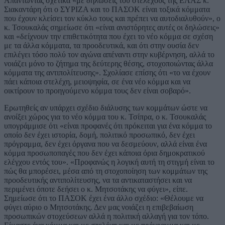
Απαντώντας σχετικά «με δηλώσεις του στελέχους της ΕΛΑΣ κ.
Σιακαντάρη ότι ο ΣΥΡΙΖΑ και το ΠΑΣΟΚ είναι τοξικά κόμματα
που έχουν κλείσει τον κύκλο τους και πρέπει να αυτοδιαλυθούν», ο
κ. Τσουκαλάς σημείωσε ότι «είναι ανιστόρητες αυτές οι δηλώσεις»
και «δείχνουν την επιθετικότητα που έχει το νέο κόμμα σε σχέση
με τα άλλα κόμματα, τα προοδευτικά, και ότι στην ουσία δεν
επιλέγει τόσο πολύ τον αγώνα απέναντι στην κυβέρνηση, αλλά το
νοιάζει μόνο το ζήτημα της δεύτερης θέσης, στοχοποιώντας άλλα
κόμματα της αντιπολίτευσης». Σχολίασε επίσης ότι «το να έχουν
πάει κάποια στελέχη, μειοψηφία, σε ένα νέο κόμμα και να
οικτίρουν το προηγούμενο κόμμα τους δεν είναι σοβαρό».
Ερωτηθείς αν υπάρχει σχέδιο διάλυσης των κομμάτων ώστε να
ανοίξει χώρος για το νέο κόμμα του κ. Τσίπρα, ο κ. Τσουκαλάς
υπογράμμισε ότι «είναι προφανές ότι πρόκειται για ένα κόμμα το
οποίο δεν έχει ιστορία, δομή, πολιτικό προσωπικό, δεν έχει
πρόγραμμα, δεν έχει όργανα που να δεσμεύουν, αλλά είναι ένα
κόμμα προσωποπαγές που δεν έχει κάποια όρια δημοκρατικού
ελέγχου εντός του». «Προφανώς η λογική αυτή τη στιγμή είναι το
πώς θα μπορέσει, μέσα από τη στοχοποίηση των κομμάτων της
προοδευτικής αντιπολίτευσης, να τα αντικαταστήσει και να
περιμένει όποτε δεήσει ο κ. Μητσοτάκης να φύγει», είπε.
Σημείωσε ότι το ΠΑΣΟΚ έχει ένα άλλο σχέδιο: «Θέλουμε να
φύγει αύριο ο Μητσοτάκης. Δεν μας νοιάζει η επιβεβαίωση
προσωπικών στοχεύσεων αλλά η πολιτική αλλαγή για τον τόπο.