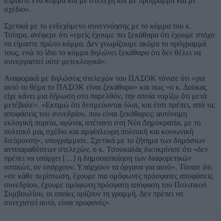
Είμαστε ένα κόμμα και με στελέχη και με πρόγραμμα και με
σχέδιο».
Σχετικά με το ενδεχόμενο συνεννόησης με το κόμμα του κ.
Τσίπρα, ανέφερε ότι «εμείς έχουμε πει ξεκάθαρα ότι έχουμε στόχο
να είμαστε πρώτο κόμμα. Δεν γνωρίζουμε ακόμα το πρόγραμμά
τους, ενώ το ίδιο το κόμμα δηλώνει ξεκάθαρα ότι δεν θέλει να
συνεργαστεί ούτε μετεκλογικά».
Αναφορικά με δηλώσεις στελεχών του ΠΑΣΟΚ τόνισε ότι «για
αυτό το θέμα το ΠΑΣΟΚ είναι ξεκάθαρο» και πως «ο κ. Δούκας
είχε κάνει μια δήλωση στο παρελθόν, την οποία νομίζω ότι μετά
μετέβαλε». «Εκτιμώ ότι δεσμεύονται όλοι, και έτσι πρέπει, από τις
αποφάσεις του συνεδρίου, που είναι ξεκάθαρες: αυτόνομη
εκλογική πορεία, αγώνας απέναντι στη Νέα Δημοκρατία, με το
πολιτικό μας σχέδιο και αμφίπλευρη πολιτική και κοινωνική
διεύρυνση», υπογράμμισε. Σχετικά με το ζήτημα των δημόσιων
αντιπαραθέσεων στελεχών, ο κ. Τσουκαλάς διευκρίνισε ότι «δεν
πρέπει να υπάρχει […] η δημοσιοποίηση των διαφορετικών
οπτικών, αν υπάρχουν. Υπάρχουν τα όργανα για αυτό». Τόνισε ότι
«σε κάθε περίπτωση, έχουμε πια ομόφωνες πρόσφατες αποφάσεις
συνεδρίου, έχουμε ομόφωνη πρόσφατη απόφαση του Πολιτικού
Συμβουλίου, οι οποίες ορίζουν τη γραμμή. Δεν πρέπει να
συνεχιστεί αυτό, είναι προφανές».