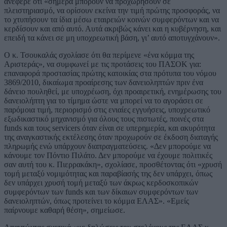
ανέφερε ότι «σήμερα μπορούν να προχωρήσουν σε
πλειστηριασμό, να ορίσουν εκείνα την τιμή πρώτης προσφοράς, να
το χτυπήσουν τα ίδια μέσω εταιρειών κοινών συμφερόντων και να
κερδίσουν και από αυτό. Αυτά ακριβώς κάνει και η κυβέρνηση, και
επειδή τα κάνει σε μη υποχρεωτική βάση, γι’ αυτό αποτυγχάνουν».
Ο κ. Τσουκαλάς σχολίασε ότι θα περίμενε «ένα κόμμα της
Αριστεράς», να συμφωνεί με τις προτάσεις του ΠΑΣΟΚ για:
επαναφορά προστασίας πρώτης κατοικίας στα πρότυπα του νόμου
3869/2010, δικαίωμα προαίρεσης των δανειοληπτών πριν ένα
δάνειο πουληθεί, με υποχρέωση, όχι προαιρετική, ενημέρωσης του
δανειολήπτη για το τίμημα ώστε να μπορεί να το αγοράσει σε
παρόμοια τιμή, περιορισμό στις ενιαίες εγγυήσεις, υποχρεωτικό
εξωδικαστικό μηχανισμό για όλους τους πιστωτές, ποινές στα
funds και τους servicers όταν είναι σε υπερημερία, και ακυρότητα
της αναγκαστικής εκτέλεσης όταν προχωρούν σε έκδοση διαταγής
πληρωμής ενώ υπάρχουν διαπραγματεύσεις. «Δεν μπορούμε να
κάνουμε τον Πόντιο Πιλάτο. Δεν μπορούμε να έχουμε πολιτικές
σαν αυτή του κ. Πιερρακάκη», σχολίασε, προσθέτοντας ότι «χρυσή
τομή μεταξύ νομιμότητας και παραβίασής της δεν υπάρχει, όπως
δεν υπάρχει χρυσή τομή μεταξύ των άκρως κερδοσκοπικών
συμφερόντων των funds και των δίκαιων συμφερόντων των
δανειοληπτών, όπως προτείνει το κόμμα ΕΛΑΣ». «Εμείς
παίρνουμε καθαρή θέση», σημείωσε.