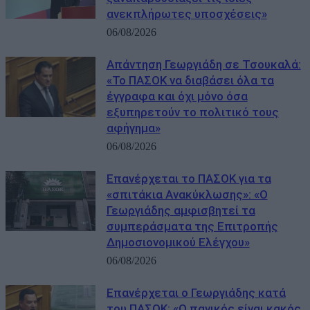
ανεκπλήρωτες υποσχέσεις»
06/08/2026
Απάντηση Γεωργιάδη σε Τσουκαλά:
«Το ΠΑΣΟΚ να διαβάσει όλα τα
έγγραφα και όχι μόνο όσα
εξυπηρετούν το πολιτικό τους
αφήγημα»
06/08/2026
Επανέρχεται το ΠΑΣΟΚ για τα
«σπιτάκια Ανακύκλωσης»: «Ο
Γεωργιάδης αμφισβητεί τα
συμπεράσματα της Επιτροπής
Δημοσιονομικού Ελέγχου»
06/08/2026
Επανέρχεται ο Γεωργιάδης κατά
του ΠΑΣΟΚ: «Ο πανικός είναι κακός