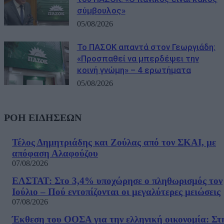
σύμβουλος»
05/08/2026
Το ΠΑΣΟΚ απαντά στον Γεωργιάδη:
«Προσπαθεί να μπερδέψει την
κοινή γνώμη» – 4 ερωτήματα
05/08/2026
ΡΟΗ ΕΙΔΗΣΕΩΝ
Τέλος Δημητριάδης και Ζούλας από τον ΣΚΑΙ, με
απόφαση Αλαφούζου
07/08/2026
ΕΛΣΤΑΤ: Στο 3,4% υποχώρησε ο πληθωρισμός τον
Ιούλιο – Πού εντοπίζονται οι μεγαλύτερες μειώσεις
07/08/2026
Έκθεση του ΟΟΣΑ για την ελληνική οικονομία: Στ