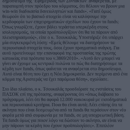
δημοσίευμα της ‘Εφημερίδας των Συντακτών’ αναφέρεται, με
παραπομπή στον πρόεδρο του κόμματος, ότι θέλουν να βρουν μια
win-win διαδικασία δανειοληπτών και funds». «Γιατί όμως
θεωρούν ότι το βασικό στοιχείο είναι να καλύψουμε την
κερδοφορία των επιχειρηματικών σχεδίων που έχουν τα funds;
Όπως γνωρίζετε, έχουν βάλει τεράστια υπερκέρδη στους
ισολογισμούς, τα οποία προϋπολογίζουν ότι θα τα πάρουν από
πλειστηριασμούς», είπε ο κ. Τσουκαλάς. Υποστήριξε ότι υπάρχει
μία συγκεκριμένη λύση: «Εμείς θέλουμε να διατηρήσουν τα
περιουσιακά στοιχεία τους, όσοι έχουν πραγματικά ανάγκη. Για
αυτό προτείνουμε την επαναφορά της προστασίας της πρώτης
κατοικίας στα πρότυπα του ν.3869/2010». «Αυτό δεν μπορεί να
γίνει αν έχουμε ως κεντρικό πυλώνα το πώς θα διατηρήσουμε τα
κέρδη των funds, όπως φαίνεται να αναφέρεται στο δημοσίευμα.
Αυτό είναι θέση που έχει η Νέα Δημοκρατία. Δεν περίμενα από ένα
κόμμα της Αριστεράς να έχει παρόμοια θέση», σχολίασε.
Στο ίδιο πλαίσιο, ο κ. Τσουκαλάς προσδιόρισε τις ενστάσεις του
ΠΑΣΟΚ επί της πρότασης, αναφέροντας ότι «όπως διάβασα το
πρόγραμμα, λέει ότι θα αφορά 12.000 νοικοκυριά με εισοδηματικά
και περιουσιακά κριτήρια. Ποια θα είναι αυτά; Λέει επίσης ότι τα
ακίνητα που είναι δεσμευμένα από τα funds θα περάσουν στον νέο
φορέα μετά από συμφωνία με τα funds, σε μη υποχρεωτική βάση.
Τα funds όμως για ποιον λόγο να δώσουν το ακίνητο, αν είναι να
μην πάρουν τα κέρδη που έχουν προϋπολογίσει;». Επιπλέον