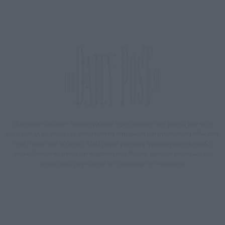
Μία ομάδα έμπειρων δημοσιογράφων δημιούργησαν πριν μερικά χρόνια το
dailypost.gr, με στόχο την αντικειμενική ενημέρωση και την ανάλυση πίσω από
τους τίτλους των ειδήσεων. Μαζί με μια μαχητική δημοσιογραφική ομάδα,
αποκαλύπτουν πολιτικά και παραπολιτικά θέματα, γράφουν επωνύμως την
άποψη τους, με γνώμονα τον ενημερωμένο αναγνώστη.