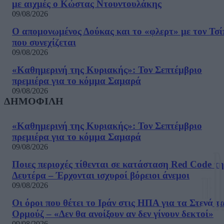
με αιχμές ο Κώστας Ντουντουλάκης
09/08/2026
Ο απομονωμένος Δούκας και το «φλερτ» με τον Τσ
που συνεχίζεται
09/08/2026
«Καθημερινή της Κυριακής»: Τον Σεπτέμβριο
πρεμιέρα για το κόμμα Σαμαρά
09/08/2026
ΔΗΜΟΦΙΛΗ
«Καθημερινή της Κυριακής»: Τον Σεπτέμβριο
πρεμιέρα για το κόμμα Σαμαρά
09/08/2026
Ποιες περιοχές τίθενται σε κατάσταση Red Code τη
Δευτέρα – Έρχονται ισχυροί βόρειοι άνεμοι
09/08/2026
Οι όροι που θέτει το Ιράν στις ΗΠΑ για τα Στενά τ
Ορμούζ – «Δεν θα ανοίξουν αν δεν γίνουν δεκτοί»
09/08/2026