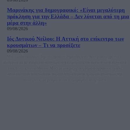
Μαρινάκης για δημογραφικό: «Είναι μεγαλύτερη
πρόκληση για την Ελλάδα – Δεν λύνεται από τη μια
μέρα στην άλλη»
09/08/2026
Ιός Δυτικού Νείλου: Η Αττική στο επίκεντρο των
κρουσμάτων – Τι να προσέξετε
09/08/2026
Μία ομάδα έμπειρων δημοσιογράφων δημιούργησαν πριν μερικά χρόνια το
dailypost.gr, με στόχο την αντικειμενική ενημέρωση και την ανάλυση πίσω από
τους τίτλους των ειδήσεων. Μαζί με μια μαχητική δημοσιογραφική ομάδα,
αποκαλύπτουν πολιτικά και παραπολιτικά θέματα, γράφουν επωνύμως την
άποψη τους, με γνώμονα τον ενημερωμένο αναγνώστη.
DAILYPOST.GR – ΤΑΥΤΌΤΗΤΑ