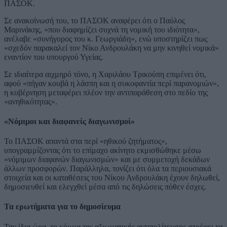
ΠΑΣΟΚ.
Σε ανακοίνωσή του, το ΠΑΣΟΚ αναφέρει ότι ο Παύλος
Μαρινάκης, «που διαφημίζει συχνά τη νομική του ιδιότητα»,
ανέλαβε «συνήγορος του κ. Γεωργιάδη», ενώ υποστηρίζει πως
«σχεδόν παρακαλεί τον Νίκο Ανδρουλάκη να μην κινηθεί νομικά»
εναντίον του υπουργού Υγείας.
Σε ιδιαίτερα αιχμηρό τόνο, η Χαριλάου Τρικούπη επιμένει ότι,
αφού «πήγαν κουβά η λάσπη και η συκοφαντία περί παρανομιών»,
η κυβέρνηση μεταφέρει πλέον την αντιπαράθεση στο πεδίο της
«ανηθικότητας».
«Νόμιμοι και διαφανείς διαγωνισμοί»
Το ΠΑΣΟΚ απαντά στα περί «ηθικού ζητήματος»,
υπογραμμίζοντας ότι το επίμαχο ακίνητο εκμισθώθηκε μέσω
«νόμιμων διαφανών διαγωνισμών» και με συμμετοχή δεκάδων
άλλων προσφορών. Παράλληλα, τονίζει ότι όλα τα περιουσιακά
στοιχεία και οι καταθέσεις του Νίκου Ανδρουλάκη έχουν δηλωθεί,
δημοσιευθεί και ελεγχθεί μέσα από τις δηλώσεις πόθεν έσχες.
Τα ερωτήματα για το δημοσίευμα
Την ίδια ώρα, το κόμμα της αξιωματικής αντιπολίτευσης στρέφει τα