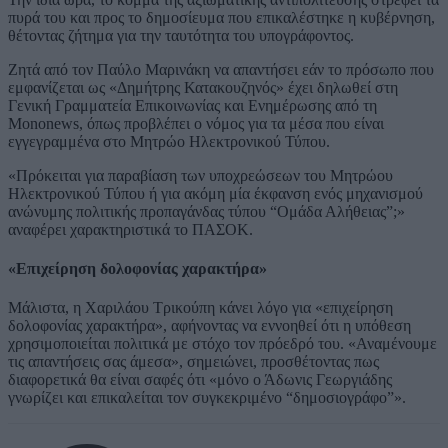
πυρά του και προς το δημοσίευμα που επικαλέστηκε η κυβέρνηση,
θέτοντας ζήτημα για την ταυτότητα του υπογράφοντος.
Ζητά από τον Παύλο Μαρινάκη να απαντήσει εάν το πρόσωπο που
εμφανίζεται ως «Δημήτρης Κατακουζηνός» έχει δηλωθεί στη
Γενική Γραμματεία Επικοινωνίας και Ενημέρωσης από τη
Mononews, όπως προβλέπει ο νόμος για τα μέσα που είναι
εγγεγραμμένα στο Μητρώο Ηλεκτρονικού Τύπου.
«Πρόκειται για παραβίαση των υποχρεώσεων του Μητρώου
Ηλεκτρονικού Τύπου ή για ακόμη μία έκφανση ενός μηχανισμού
ανώνυμης πολιτικής προπαγάνδας τύπου “Ομάδα Αλήθειας”;»
αναφέρει χαρακτηριστικά το ΠΑΣΟΚ.
«Επιχείρηση δολοφονίας χαρακτήρα»
Μάλιστα, η Χαριλάου Τρικούπη κάνει λόγο για «επιχείρηση
δολοφονίας χαρακτήρα», αφήνοντας να εννοηθεί ότι η υπόθεση
χρησιμοποιείται πολιτικά με στόχο τον πρόεδρό του. «Αναμένουμε
τις απαντήσεις σας άμεσα», σημειώνει, προσθέτοντας πως
διαφορετικά θα είναι σαφές ότι «μόνο ο Άδωνις Γεωργιάδης
γνωρίζει και επικαλείται τον συγκεκριμένο “δημοσιογράφο”».