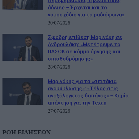
περιφερειακές τηλεοπτικές
άδειες – Έρχεται και το
νομοσχέδιο για τα ραδιόφωνα»
30/07/2026
Σφοδρή επίθεση Μαρινάκη σε
Ανδρουλάκη: «Μετέτρεψε το
ΠΑΣΟΚ σε κόμμα άρνησης και
οπισθοδρόμησης»
28/07/2026
Μαρινάκης για τα «σπιτάκια
ανακύκλωσης»: «Τέλος στις
ανεξέλεγκτες δαπάνες» – Καμία
απάντηση για την Texan
27/07/2026
ΡΟΗ ΕΙΔΗΣΕΩΝ