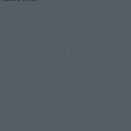
Μία ομάδα έμπειρων δημοσιογράφων δημιούργησαν πριν μερικά χρόνια το
dailypost.gr, με στόχο την αντικειμενική ενημέρωση και την ανάλυση πίσω από
τους τίτλους των ειδήσεων. Μαζί με μια μαχητική δημοσιογραφική ομάδα,
αποκαλύπτουν πολιτικά και παραπολιτικά θέματα, γράφουν επωνύμως την
άποψη τους, με γνώμονα τον ενημερωμένο αναγνώστη.