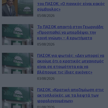
του ΠΑΣΟΚ: «Ο πανικός είναι κακός
σύμβουλος»
05/08/2026
Το ΠΑΣΟΚ απαντά στον Γεωργιάδη:
«Προσπαθεί να μπερδέψει την
κοινή γνώμη» – 4 ερωτήματα
05/08/2026
ΠΑΣΟΚ για φωτιές: «Δεν μπορεί να
ακούμε ότι ο κρατικός μηχανισμός
είναι σε ετοιμότητα και να
βλέπουμε τις ίδιες εικόνες»
03/08/2026
ΠΑΣΟΚ: «Κρατική αποζημίωση στις
ακτοπλοϊκές, με τα λεφτά των
φορολογουμένων»
01/08/2026