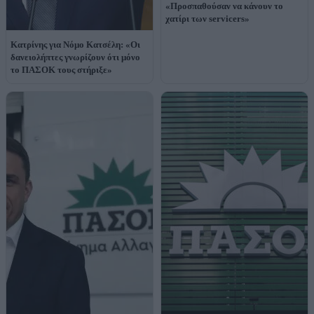
«Προσπαθούσαν να κάνουν το
χατίρι των servicers»
Κατρίνης για Νόμο Κατσέλη: «Οι
δανειολήπτες γνωρίζουν ότι μόνο
το ΠΑΣΟΚ τους στήριξε»