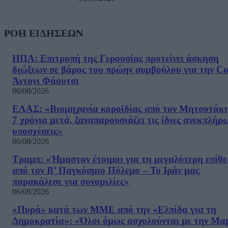
ΡΟΗ ΕΙΔΗΣΕΩΝ
ΗΠΑ: Επιτροπή της Γερουσίας προτείνει άσκηση
διώξεων σε βάρος του πρώην συμβούλου για την Co
Άντονι Φάουτσι
06/08/2026
ΕΛΑΣ: «Βιομηχανία κοροϊδίας από τον Μητσοτάκ
7 χρόνια μετά, ξαναπαρουσιάζει τις ίδιες ανεκπλήρ
υποσχέσεις»
06/08/2026
Τραμπ: «Ήμασταν έτοιμοι για τη μεγαλύτερη επίθ
από τον Β’ Παγκόσμιο Πόλεμο – Το Ιράν μας
παρακάλεσε για συνομιλίες»
06/08/2026
«Πυρά» κατά των ΜΜΕ από την «Ελπίδα για τη
Δημοκρατία»: «Όλοι όμως ασχολούνται με την Μα