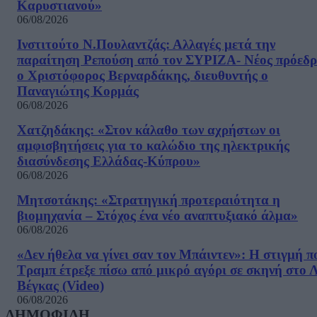
Καρυστιανού»
06/08/2026
Ινστιτούτο Ν.Πουλαντζάς: Αλλαγές μετά την
παραίτηση Ρεπούση από τον ΣΥΡΙΖΑ- Νέος πρόεδρ
ο Χριστόφορος Βερναρδάκης, διευθυντής ο
Παναγιώτης Κορμάς
06/08/2026
Χατζηδάκης: «Στον κάλαθο των αχρήστων οι
αμφισβητήσεις για το καλώδιο της ηλεκτρικής
διασύνδεσης Ελλάδας-Κύπρου»
06/08/2026
Μητσοτάκης: «Στρατηγική προτεραιότητα η
βιομηχανία – Στόχος ένα νέο αναπτυξιακό άλμα»
06/08/2026
«Δεν ήθελα να γίνει σαν τον Μπάιντεν»: Η στιγμή π
Τραμπ έτρεξε πίσω από μικρό αγόρι σε σκηνή στο 
Βέγκας (Video)
06/08/2026
ΔΗΜΟΦΙΛΗ