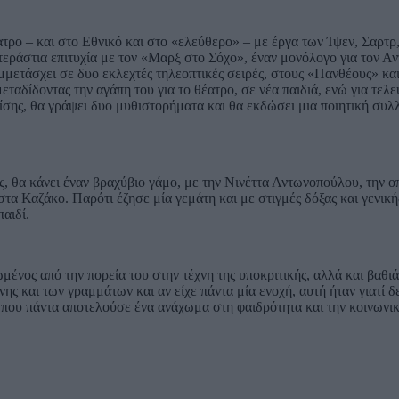
έατρο – και στο Εθνικό και στο «ελεύθερο» – με έργα των Ίψεν, Σαρτ
τεράστια επιτυχία με τον «Μαρξ στο Σόχο», έναν μονόλογο για τον Α
υμμετάσχει σε δυο εκλεχτές τηλεοπτικές σειρές, στους «Πανθέους» κ
εταδίδοντας την αγάπη του για το θέατρο, σε νέα παιδιά, ενώ για τελ
ίσης, θα γράψει δυο μυθιστορήματα και θα εκδώσει μια ποιητική συλ
ες, θα κάνει έναν βραχύβιο γάμο, με την Νινέττα Αντωνοπούλου, την ο
τα Καζάκο. Παρότι έζησε μία γεμάτη και με στιγμές δόξας και γενική
αιδί.
ένος από την πορεία του στην τέχνη της υποκριτικής, αλλά και βαθι
νης και των γραμμάτων και αν είχε πάντα μία ενοχή, αυτή ήταν γιατί 
 που πάντα αποτελούσε ένα ανάχωμα στη φαιδρότητα και την κοινωνικ