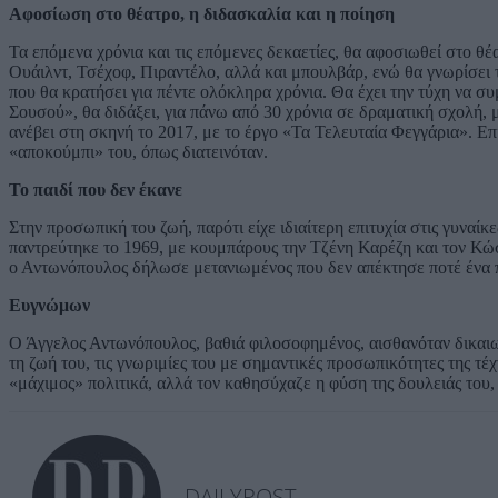
Αφοσίωση στο θέατρο, η διδασκαλία και η ποίηση
Τα επόμενα χρόνια και τις επόμενες δεκαετίες, θα αφοσιωθεί στο θ
Ουάιλντ, Τσέχοφ, Πιραντέλο, αλλά και μπουλβάρ, ενώ θα γνωρίσει 
που θα κρατήσει για πέντε ολόκληρα χρόνια. Θα έχει την τύχη να σ
Σουσού», θα διδάξει, για πάνω από 30 χρόνια σε δραματική σχολή, μ
ανέβει στη σκηνή το 2017, με το έργο «Τα Τελευταία Φεγγάρια». Επ
«αποκούμπι» του, όπως διατεινόταν.
Το παιδί που δεν έκανε
Στην προσωπική του ζωή, παρότι είχε ιδιαίτερη επιτυχία στις γυναίκ
παντρεύτηκε το 1969, με κουμπάρους την Τζένη Καρέζη και τον Κώσ
ο Αντωνόπουλος δήλωσε μετανιωμένος που δεν απέκτησε ποτέ ένα π
Ευγνώμων
Ο Άγγελος Αντωνόπουλος, βαθιά φιλοσοφημένος, αισθανόταν δικαιωμ
τη ζωή του, τις γνωριμίες του με σημαντικές προσωπικότητες της τέχ
«μάχιμος» πολιτικά, αλλά τον καθησύχαζε η φύση της δουλειάς του,
DAILYPOST