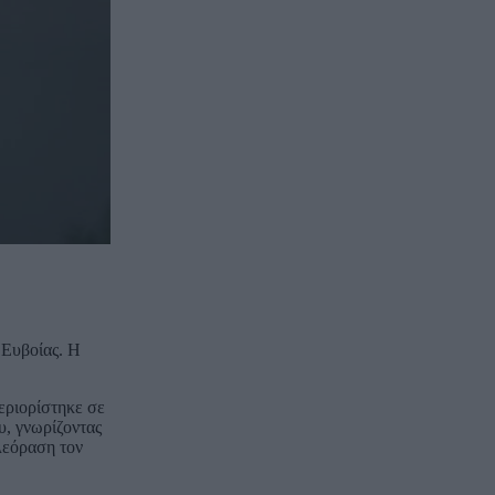
 Ευβοίας. Η
εριορίστηκε σε
υ, γνωρίζοντας
ηλεόραση τον