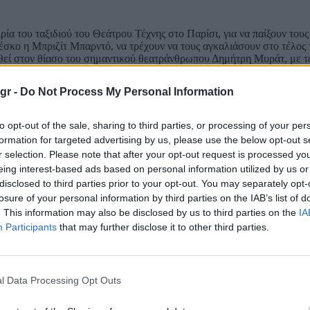
ία του ταξιδιού του Θεάτρου Τέχνης στο Παρίσι, για να παίξουν τους
έσκο η Μπριζίτ Μπαρντό, να τρέχουν να τους αγκαλιάσουν στο τέλος 
εθεί στον θίασο του σημαντικού θεατράνθρωπου Δημήτρη Μυράτ, με τ
υ γκάμα και φυσικά την υποκριτική του ικανότητα.
gr -
Do Not Process My Personal Information
αν μικρό ρόλο στο αισθηματικό δράμα του Δαλιανίδη «Εγωισμός», ενώ 
to opt-out of the sale, sharing to third parties, or processing of your per
, με την Τζένη Καρέζη και τον Αλέκο Αλεξανδράκη. Σε αυτές τις δυο 
formation for targeted advertising by us, please use the below opt-out s
ριστικό ρόλο, ενός ληστή στον κάμπο την εποχή του ξεσηκωμού των κ
r selection. Please note that after your opt-out request is processed y
ε Αίμα», δίπλα στον Μάνο Κατράκη και τον Νίκο Κούρκουλο, ένα αξι
αινίας.
eing interest-based ads based on personal information utilized by us or
disclosed to third parties prior to your opt-out. You may separately opt-
losure of your personal information by third parties on the IAB’s list of
. This information may also be disclosed by us to third parties on the
IA
δίπλα σε σπουδαίους ηθοποιούς, όπως οι Αλέξης Μινωτής, Κατίνα Παξ
Participants
that may further disclose it to other third parties.
κές σκηνές, δοκιμάζοντας όλα τα θεατρικά είδη, στο σινεμά θα συνεχίσ
 Μηδέν» και «Κατηγορώ τους Ανθρώπους». Το 1966 θα έρθει και ο πρ
κδρομή», του ξεχωριστού Έλληνα σκηνοθέτη Τάκη Κανελλόπουλου. Τ
έστερν του Νίκου Φώσκολου «Οι Σφαίρες Δεν Γυρίζουν Πίσω», ενώ 
η» και θα παίξει δίπλα στο πρωταγωνιστικό ζευγάρι Βουγιουκλάκη-
l Data Processing Opt Outs
.