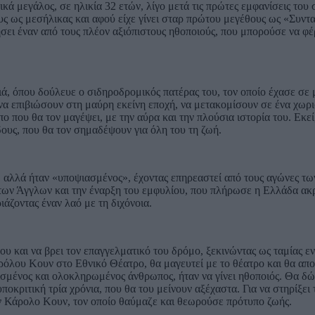
ά μεγάλος, σε ηλικία 32 ετών, λίγο μετά τις πρώτες εμφανίσεις του
υς ως μεσήλικας και αφού είχε γίνει σταρ πρώτου μεγέθους ως «Συντ
ει έναν από τους πλέον αξιόπιστους ηθοποιούς, που μπορούσε να φέρ
ά, όπου δούλευε ο σιδηροδρομικός πατέρας του, τον οποίο έχασε σε μ
 να επιβιώσουν στη μαύρη εκείνη εποχή, να μετακομίσουν σε ένα χωρ
ο που θα τον μαγέψει, με την αύρα και την πλούσια ιστορία του. Εκεί
όδους, που θα τον σημαδέψουν για όλη του τη ζωή.
κή, αλλά ήταν «υποψιασμένος», έχοντας επηρεαστεί από τους αγώνες τ
 των Άγγλων και την έναρξη του εμφυλίου, που πλήρωσε η Ελλάδα ακρ
ιάζοντας έναν λαό με τη διχόνοια.
ου και να βρει τον επαγγελματικό του δρόμο, ξεκινώντας ως ταμίας ε
όλου Κουν στο Εθνικό Θέατρο, θα μαγευτεί με το θέατρο και θα απο
υχισμένος και ολοκληρωμένος άνθρωπος, ήταν να γίνει ηθοποιός. Θα δ
ποκριτική τρία χρόνια, που θα του μείνουν αξέχαστα. Για να στηρίξει 
τον Κάρολο Κουν, τον οποίο θαύμαζε και θεωρούσε πρότυπο ζωής.