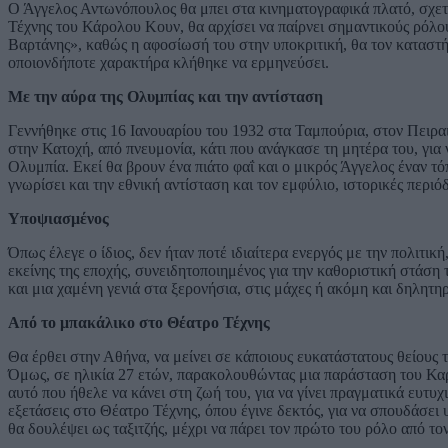
Ο Άγγελος Αντωνόπουλος θα μπει στα κινηματογραφικά πλατό, σχετικ
Τέχνης του Κάρολου Κουν, θα αρχίσει να παίρνει σημαντικούς ρόλο
Βαρτάνης», καθώς η αφοσίωσή του στην υποκριτική, θα τον καταστήσ
οποιονδήποτε χαρακτήρα κλήθηκε να ερμηνεύσει.
Με την αύρα της Ολυμπίας και την αντίσταση
Γεννήθηκε στις 16 Ιανουαρίου του 1932 στα Ταμπούρια, στον Πειραι
στην Κατοχή, από πνευμονία, κάτι που ανάγκασε τη μητέρα του, για
Ολυμπία. Εκεί θα βρουν ένα πιάτο φαΐ και ο μικρός Άγγελος έναν τόπ
γνωρίσει και την εθνική αντίσταση και τον εμφύλιο, ιστορικές περι
Υποψιασμένος
Όπως έλεγε ο ίδιος, δεν ήταν ποτέ ιδιαίτερα ενεργός με την πολιτι
εκείνης της εποχής, συνειδητοποιημένος για την καθοριστική στάση
και μια χαμένη γενιά στα ξερονήσια, στις μάχες ή ακόμη και δηλητηρ
Από το μπακάλικο στο Θέατρο Τέχνης
Θα έρθει στην Αθήνα, να μείνει σε κάποιους ευκατάστατους θείους τ
Όμως, σε ηλικία 27 ετών, παρακολουθώντας μια παράσταση του Καρ
αυτό που ήθελε να κάνει στη ζωή του, για να γίνει πραγματικά ευτ
εξετάσεις στο Θέατρο Τέχνης, όπου έγινε δεκτός, για να σπουδάσει υ
θα δουλέψει ως ταξιτζής, μέχρι να πάρει τον πρώτο του ρόλο από 