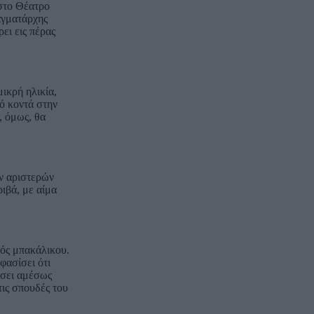
 στο Θέατρο
αγματάρχης
ει εις πέρας
ικρή ηλικία,
ιό κοντά στην
, όμως, θα
ων αριστερών
ιβά, με αίμα
νός μπακάλικου.
φασίσει ότι
ώσει αμέσως
τις σπουδές του