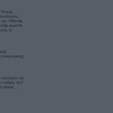
ρ, Όσκαρ
ντωνόπουλο,
αι την «Μαντάμ
ευταία φορά θα
λογή, το
ποία
ς αναγνώρισης,
ά ευγνώμων για
δεν υπήρξε ποτέ
ή αδικία.