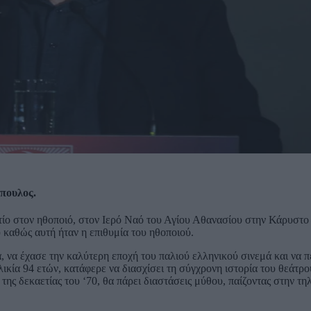
όπουλος.
αντίο στον ηθοποιό, στον Ιερό Ναό του Αγίου Αθανασίου στην Κάρυστο
 καθώς αυτή ήταν η επιθυμία του ηθοποιού.
 να έχασε την καλύτερη εποχή του παλιού ελληνικού σινεμά και να π
κία 94 ετών, κατάφερε να διασχίσει τη σύγχρονη ιστορία του θεάτρο
 της δεκαετίας του ‘70, θα πάρει διαστάσεις μύθου, παίζοντας στην τ