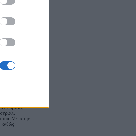
μένα αρκούντως
 στη γνωστή
πρωταγωνιστή
ακριτικός
 ρόλο στην
η και ως
 σκηνή και το
ί με πρωτόγνωρη
ίτευση, θα
ωτικούς, σε μία
τον Βαρτάνη,
 σήριαλ,
ί του. Μετά την
, καθώς