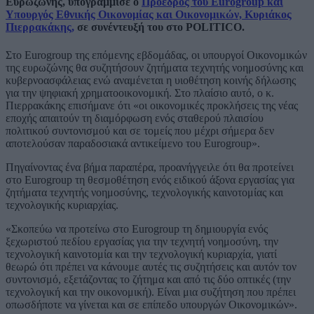
Ευρωζώνης, υπογράμμισε ο
Πρόεδρος του Eurogroup και
Υπουργός Εθνικής Οικονομίας και Οικονομικών, Κυριάκος
Πιερρακάκης,
σε συνέντευξή του στο POLITICO.
Στο Eurogroup της επόμενης εβδομάδας, οι υπουργοί Οικονομικών
της ευρωζώνης θα συζητήσουν ζητήματα τεχνητής νοημοσύνης και
κυβερνοασφάλειας ενώ αναμένεται η υιοθέτηση κοινής δήλωσης
για την ψηφιακή χρηματοοικονομική. Στο πλαίσιο αυτό, ο κ.
Πιερρακάκης επισήμανε ότι «οι οικονομικές προκλήσεις της νέας
εποχής απαιτούν τη διαμόρφωση ενός σταθερού πλαισίου
πολιτικού συντονισμού και σε τομείς που μέχρι σήμερα δεν
αποτελούσαν παραδοσιακά αντικείμενο του Eurogroup».
Πηγαίνοντας ένα βήμα παραπέρα, προανήγγειλε ότι θα προτείνει
στο Eurogroup τη θεσμοθέτηση ενός ειδικού άξονα εργασίας για
ζητήματα τεχνητής νοημοσύνης, τεχνολογικής καινοτομίας και
τεχνολογικής κυριαρχίας.
«Σκοπεύω να προτείνω στο Eurogroup τη δημιουργία ενός
ξεχωριστού πεδίου εργασίας για την τεχνητή νοημοσύνη, την
τεχνολογική καινοτομία και την τεχνολογική κυριαρχία, γιατί
θεωρώ ότι πρέπει να κάνουμε αυτές τις συζητήσεις και αυτόν τον
συντονισμό, εξετάζοντας το ζήτημα και από τις δύο οπτικές (την
τεχνολογική και την οικονομική). Είναι μια συζήτηση που πρέπει
οπωσδήποτε να γίνεται και σε επίπεδο υπουργών Οικονομικών».