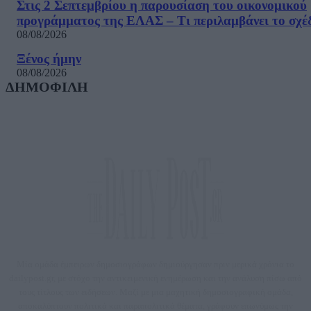
Στις 2 Σεπτεμβρίου η παρουσίαση του οικονομικού
προγράμματος της ΕΛΑΣ – Τι περιλαμβάνει το σχέ
08/08/2026
Ξένος ήμην
08/08/2026
ΔΗΜΟΦΙΛΗ
Μία ομάδα έμπειρων δημοσιογράφων δημιούργησαν πριν μερικά χρόνια το
dailypost.gr, με στόχο την αντικειμενική ενημέρωση και την ανάλυση πίσω από
τους τίτλους των ειδήσεων. Μαζί με μια μαχητική δημοσιογραφική ομάδα,
αποκαλύπτουν πολιτικά και παραπολιτικά θέματα, γράφουν επωνύμως την