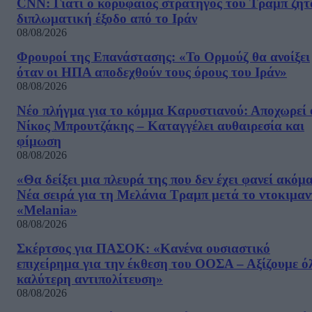
CNN: Γιατί ο κορυφαίος στρατηγός του Τραμπ ζητ
διπλωματική έξοδο από το Ιράν
08/08/2026
Φρουροί της Επανάστασης: «Το Ορμούζ θα ανοίξει
όταν οι ΗΠΑ αποδεχθούν τους όρους του Ιράν»
08/08/2026
Νέο πλήγμα για το κόμμα Καρυστιανού: Αποχωρεί 
Νίκος Μπρουτζάκης – Καταγγέλει αυθαιρεσία και
φίμωση
08/08/2026
«Θα δείξει μια πλευρά της που δεν έχει φανεί ακόμ
Νέα σειρά για τη Μελάνια Τραμπ μετά το ντοκιμαν
«Melania»
08/08/2026
Σκέρτσος για ΠΑΣΟΚ: «Κανένα ουσιαστικό
επιχείρημα για την έκθεση του ΟΟΣΑ – Αξίζουμε ό
καλύτερη αντιπολίτευση»
08/08/2026