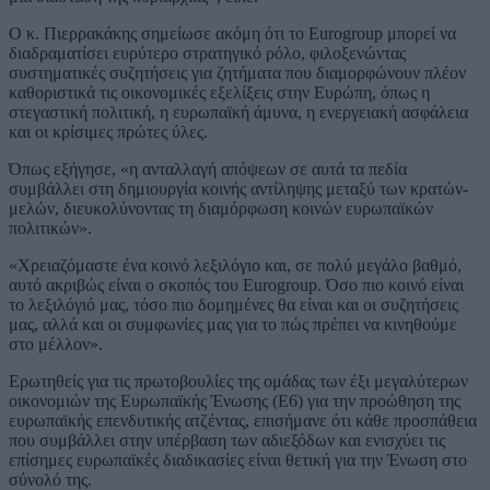
Ο κ. Πιερρακάκης σημείωσε ακόμη ότι το Eurogroup μπορεί να
διαδραματίσει ευρύτερο στρατηγικό ρόλο, φιλοξενώντας
συστηματικές συζητήσεις για ζητήματα που διαμορφώνουν πλέον
καθοριστικά τις οικονομικές εξελίξεις στην Ευρώπη, όπως η
στεγαστική πολιτική, η ευρωπαϊκή άμυνα, η ενεργειακή ασφάλεια
και οι κρίσιμες πρώτες ύλες.
Όπως εξήγησε, «η ανταλλαγή απόψεων σε αυτά τα πεδία
συμβάλλει στη δημιουργία κοινής αντίληψης μεταξύ των κρατών-
μελών, διευκολύνοντας τη διαμόρφωση κοινών ευρωπαϊκών
πολιτικών».
«Χρειαζόμαστε ένα κοινό λεξιλόγιο και, σε πολύ μεγάλο βαθμό,
αυτό ακριβώς είναι ο σκοπός του Eurogroup. Όσο πιο κοινό είναι
το λεξιλόγιό μας, τόσο πιο δομημένες θα είναι και οι συζητήσεις
μας, αλλά και οι συμφωνίες μας για το πώς πρέπει να κινηθούμε
στο μέλλον».
Ερωτηθείς για τις πρωτοβουλίες της ομάδας των έξι μεγαλύτερων
οικονομιών της Ευρωπαϊκής Ένωσης (E6) για την προώθηση της
ευρωπαϊκής επενδυτικής ατζέντας, επισήμανε ότι κάθε προσπάθεια
που συμβάλλει στην υπέρβαση των αδιεξόδων και ενισχύει τις
επίσημες ευρωπαϊκές διαδικασίες είναι θετική για την Ένωση στο
σύνολό της.