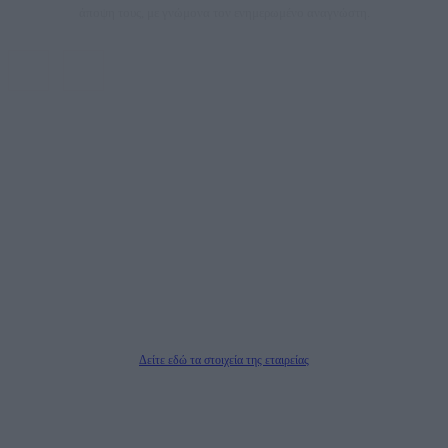
άποψη τους, με γνώμονα τον ενημερωμένο αναγνώστη.
DAILYPOST.GR – ΤΑΥΤΌΤΗΤΑ
Ιδιοκτήτρια εταιρεία: «ΝΟΗΣΙΣ ΙΚΕ»
Έδρα: Δήμος Αμαρουσίου Αττικής, Αγ. Αθανασίου αρ. 21, Τ.Κ. 15125
ΑΦΜ: 801093076, Δ.Ο.Υ.: ΚΕΦΟΔΕ ΑΤΤΙΚΗΣ, E-mail: press@dailypost.gr, Τηλ.
επικοινωνίας: 2108066997
Νόμιμος Εκπρόσωπος: Ζαχαρός Σταμάτης
Μέτοχοι: Ζαχαρός Σταμάτης, Κουβαράς Γεώργιος, ΥΠΗΡΕΣΙΕΣ ΠΡΟΗΓΜΕΝΗΣ
ΤΕΧΝΟΛΟΓΙΑΣ ΠΑΡΑΓΩΓΗΣ ΟΠΤΙΚΟΑΚΟΥΣΤΙΚΩΝ ΜΕΣΩΝ ΜΕΛΕΤΩΝ ΚΑΙ
ΠΑΡΟΧΗΣ ΥΠΗΡΕΣΙΩΝ PLD PLUS ΑΝΩΝ ΕΤΑΙΡΙΑ
Δικαιούχος του ονόματος τομέα (dailypost.gr): ΝΟΗΣΙΣ ΙΚΕ
Διευθυντής/Διαχειριστής: Ζαχαρός Σταμάτης
Διευθυντής Σύνταξης: Ρενάτο Λέκκα
Δείτε εδώ τα στοιχεία της εταιρείας