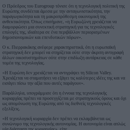
Ο Πρόεδρος του Eurogroup τόνισε ότι η τεχνολογική πολιτική της
Ευρώπης συνδέεται άμεσα με την ανταγωνιστικότητα, την
παραγωγικότητα και τη μακροπρόθεσμη οικονομική της
ανθεκτικότητα. Όπως επισήμανε, «η Ευρωζώνη χρειάζεται να
διαμορφώσει μια συνεκτική στρατηγική για τις τεχνολογικές
επιλογές της, ιδιαίτερα σε ένα περιβάλλον περιορισμένων
δημοσιονομικών και επενδυτικών πόρων».
Ο κ. Πιερρακάκης ανέφερε χαρακτηριστικά, ότι η ευρωπαϊκή
στρατηγική δεν μπορεί να στηρίζεται ούτε στην άκριτη αντιγραφή
άλλων οικοσυστημάτων ούτε στην επιδίωξη αυτάρκειας σε κάθε
τομέα της τεχνολογίας.
«Η Ευρώπη δεν χρειάζεται να αντιγράψει τη Silicon Valley.
Χρειάζεται να σταματήσει να εξάγει τις καλύτερες ιδέες της και να
εισάγει πίσω την αξία που αυτές παράγουν».
Παράλληλα, υπογράμμισε ότι η έννοια της τεχνολογικής
κυριαρχίας πρέπει να προσεγγίζεται με στρατηγικούς όρους και όχι
ως απομόνωση της Ευρώπης από τις διεθνείς τεχνολογικές
εξελίξεις.
«Η τεχνολογική κυριαρχία δεν πρέπει να εκλαμβάνεται ως
συνώνυμο της τεχνολογικής αυτονομίας. Η αυτονομία είναι απλώς
μία διάσταση της κυριαρχίας», είπε.