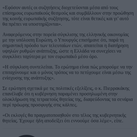
«Εφόσον αυτές οι συζητήσεις διοχετεύονται μέσα από τους
επίσημους ευρωπαϊκούς θεσμούς και συμβάλλουν στην προώθηση
της κοινής ευρωπαϊκής συζήτησης, τότε είναι θετικές και γι’ αυτό
θα πρέπει να υποστηρίζονται».
Αναφερόμενος στην πορεία σύγκλισης της ελληνικής οικονομίας
με την υπόλοιπη Ευρώπη, ο Υπουργός επισήμανε ότι, παρά τη
σημαντική πρόοδο των τελευταίων ετών, απαιτείται η διατήρηση
υψηλών ρυθμών ανάπτυξης, ώστε η Ελλάδα να συνεχίσει να
συγκλίνει ταχύτερα με τον ευρωπαϊκό μέσο όρο.
«Η σύγκλιση συντελείται. Το ερώτημα είναι πώς μπορούμε να την
επιταχύνουμε και ο μόνος τρόπος να το πετύχουμε είναι μέσω της
ενίσχυσης της ανάπτυξης».
Σε ερώτηση σχετικά με τις πολιτικές εξελίξεις, ο κ. Πιερρακάκης
επανέλαβε ότι η κυβέρνηση παραμένει προσηλωμένη στην
ολοκλήρωση της τετραετούς θητείας της, διαψεύδοντας τα σενάρια
περί πρόωρης προσφυγής στις κάλπες.
«Οι εκλογές θα πραγματοποιηθούν στο τέλος της κυβερνητικής
θητείας. Έχουμε ήδη αποδείξει ότι εννοούμε όσα λέμε», είπε.