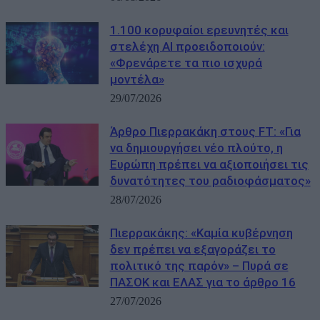
1.100 κορυφαίοι ερευνητές και
στελέχη AI προειδοποιούν:
«Φρενάρετε τα πιο ισχυρά
μοντέλα»
29/07/2026
Άρθρο Πιερρακάκη στους FΤ: «Για
να δημιουργήσει νέο πλούτο, η
Ευρώπη πρέπει να αξιοποιήσει τις
δυνατότητες του ραδιοφάσματος»
28/07/2026
Πιερρακάκης: «Καμία κυβέρνηση
δεν πρέπει να εξαγοράζει το
πολιτικό της παρόν» – Πυρά σε
ΠΑΣΟΚ και ΕΛΑΣ για το άρθρο 16
27/07/2026