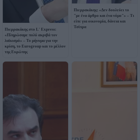
Πιερρακάκης: «Δεν δουλεύει το
"με ένα άρθρο και ένα νόμο"» – Τι
είπε για οικονομία, δάνεια και
Τσίπρα
Πιερρακάκης στο L' Express:
«Πληρώσαμε πολύ ακριβά τον
λαϊκισμό» – Το μήνυμα για την
κρίση, το Eurogroup και το μέλλον
της Ευρώπης