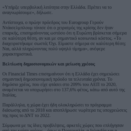
«Υπήρξε υπερβολική λιτότητα στην Ελλάδα. Πρέπει να το
αναγνωρίσουμε», δήλωσε.
Αντίστοιχα, ο πρώην πρόεδρος του Eurogroup Γερούν
Ντάισελμπλουμ τόνισε ότι ο χειρισμός της κρίσης δεν ήταν
επαρκής, επισημαίνοντας ωστόσο ότι η Ευρώπη βρίσκεται σήμερα
σε καλύτερη θέση, αν και με σημαντικό κοινωνικό κόστος. «Το
διαχειριστήκαμε σωστά; Όχι. Είμαστε σήμερα σε καλύτερη θέση;
Ναι, αλλά πληρώνοντας πολύ υψηλό τίμημα», ανέφερε
χαρακτηριστικά.
Βελτίωση δημοσιονομικών και μείωση χρέους
Οι Financial Times επισημαίνουν ότι η Ελλάδα έχει σημειώσει
σημαντική δημοσιονομική πρόοδο τα τελευταία χρόνια. Το
δημόσιο χρέος, που είχε φτάσει στο 209% του ΑΕΠ το 2020,
αναμένεται να υποχωρήσει στο 137,6% φέτος, κάτω από αυτό της
Ιταλίας.
Παράλληλα, η χώρα έχει ήδη ολοκληρώσει το πρόγραμμα
διάσωσης από το 2018 και αποπλήρωσε νωρίτερα τις υποχρεώσεις
της προς το ΔΝΤ το 2022.
Σύμφωνα με τις ίδιες προβλέψεις, αρκετές χώρες που επλήγησαν
από την κρίση χρέους – όπως η Πορτογαλία, η Ιρλανδία και η