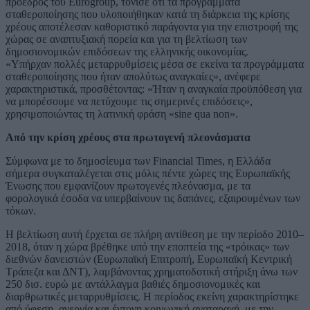
πρόεδρος του Eurogroup, τόνισε ότι τα προγράμματα
σταθεροποίησης που υλοποιήθηκαν κατά τη διάρκεια της κρίσης
χρέους αποτέλεσαν καθοριστικό παράγοντα για την επιστροφή της
χώρας σε αναπτυξιακή πορεία και για τη βελτίωση των
δημοσιονομικών επιδόσεων της ελληνικής οικονομίας.
«Υπήρχαν πολλές μεταρρυθμίσεις μέσα σε εκείνα τα προγράμματα
σταθεροποίησης που ήταν απολύτως αναγκαίες», ανέφερε
χαρακτηριστικά, προσθέτοντας: «Ήταν η αναγκαία προϋπόθεση για
να μπορέσουμε να πετύχουμε τις σημερινές επιδόσεις»,
χρησιμοποιώντας τη λατινική φράση «sine qua non».
Από την κρίση χρέους στα πρωτογενή πλεονάσματα
Σύμφωνα με το δημοσίευμα των Financial Times, η Ελλάδα
σήμερα συγκαταλέγεται στις μόλις πέντε χώρες της Ευρωπαϊκής
Ένωσης που εμφανίζουν πρωτογενές πλεόνασμα, με τα
φορολογικά έσοδα να υπερβαίνουν τις δαπάνες, εξαιρουμένων των
τόκων.
Η βελτίωση αυτή έρχεται σε πλήρη αντίθεση με την περίοδο 2010–
2018, όταν η χώρα βρέθηκε υπό την εποπτεία της «τρόικας» των
διεθνών δανειστών (Ευρωπαϊκή Επιτροπή, Ευρωπαϊκή Κεντρική
Τράπεζα και ΔΝΤ), λαμβάνοντας χρηματοδοτική στήριξη άνω των
250 δισ. ευρώ με αντάλλαγμα βαθιές δημοσιονομικές και
διαρθρωτικές μεταρρυθμίσεις. Η περίοδος εκείνη χαρακτηρίστηκε
από ύφεση, ανεργία και έντονη κοινωνική αναταραχή, με την