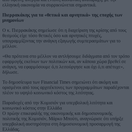
ελληνική οικονομία να συρρικνώνεται σημαντικά.
Πιερρακάκης για τα «θετικά και αρνητικά» της εποχής των
μνημονίων
Ο κ. Πιερρακάκης σημείωσε ότι η διαχείριση της κρίσης από τους
θεσμούς είχε τόσο θετικές όσο και αρνητικές πτυχές,
υπογραμμίζοντας την ανάγκη εξαγωγής συμπερασμάτων για το
μέλλον.
«Θα πρότεινα στο μέλλον να αντλήσουμε διδάγματα από τον τρόπο
εφαρμογής εκείνων των πολιτικών και, αν κάποια χώρα βρεθεί σε
ανάγκη, να εφαρμόσουμε ό,τι λειτούργησε και όχι ό,τι απέτυχε»,
δήλωσε.
Το δημοσίευμα των Financial Times σημειώνει ότι ακόμη και
ορισμένοι από τους αρχιτέκτονες των προγραμμάτων παραδέχονται
πλέον το υψηλό κοινωνικό κόστος της λιτότητας.
Παραδοχές από την Κομισιόν για υπερβολική λιτότητα και
κοινωνικό κόστος στην Ελλάδα
Ο πρώην επικεφαλής της οικονομικής και δημοσιονομικής
πολιτικής της Κομισιόν, Μάρκο Μπούτι, αναγνώρισε ότι υπήρξε
υπερβολική αυστηρότητα στη δημοσιονομική προσαρμογή της
Ελλάδας.