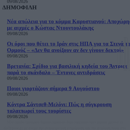
09/08/2026
ΔΗΜΟΦΙΛΗ
Νέα απώλεια για το κόμμα Καρυστιανού: Αποχώρη
με αιχμές ο Κώστας Ντουντουλάκης
09/08/2026
Οι όροι που θέτει το Ιράν στις ΗΠΑ για τα Στενά τ
Ορμούζ – «Δεν θα ανοίξουν αν δεν γίνουν δεκτοί»
09/08/2026
Βρετανία: Σχέδιο για βασιλική κηδεία του Άντριου
παρά το σκάνδαλο – Έντονες αντιδράσεις
09/08/2026
Ποιοι γιορτάζουν σήμερα 9 Αυγούστου
09/08/2026
Κόντρα Σάντσεθ-Μελόνι: Πώς η σύγκρουση
ταλαιπωρεί τους τουρίστες
09/08/2026
Μία ομάδα έμπειρων δημοσιογράφων δημιούργησαν πριν μερικά χρόνια το
dailypost.gr, με στόχο την αντικειμενική ενημέρωση και την ανάλυση πίσω από