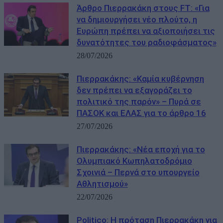
Άρθρο Πιερρακάκη στους FΤ: «Για
να δημιουργήσει νέο πλούτο, η
Ευρώπη πρέπει να αξιοποιήσει τις
δυνατότητες του ραδιοφάσματος»
28/07/2026
Πιερρακάκης: «Καμία κυβέρνηση
δεν πρέπει να εξαγοράζει το
πολιτικό της παρόν» – Πυρά σε
ΠΑΣΟΚ και ΕΛΑΣ για το άρθρο 16
27/07/2026
Πιερρακάκης: «Νέα εποχή για το
Ολυμπιακό Κωπηλατοδρόμιο
Σχοινιά – Περνά στο υπουργείο
Αθλητισμού»
22/07/2026
Politico: Η πρόταση Πιερρακάκη για