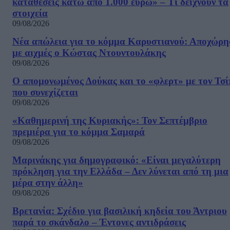
καταθέσεις κάτω από 1.000 ευρώ» – Τι δείχνουν τα
στοιχεία
09/08/2026
Νέα απώλεια για το κόμμα Καρυστιανού: Αποχώρη
με αιχμές ο Κώστας Ντουντουλάκης
09/08/2026
Ο απομονωμένος Δούκας και το «φλερτ» με τον Τσ
που συνεχίζεται
09/08/2026
«Καθημερινή της Κυριακής»: Τον Σεπτέμβριο
πρεμιέρα για το κόμμα Σαμαρά
09/08/2026
Μαρινάκης για δημογραφικό: «Είναι μεγαλύτερη
πρόκληση για την Ελλάδα – Δεν λύνεται από τη μια
μέρα στην άλλη»
09/08/2026
Βρετανία: Σχέδιο για βασιλική κηδεία του Άντριου
παρά το σκάνδαλο – Έντονες αντιδράσεις