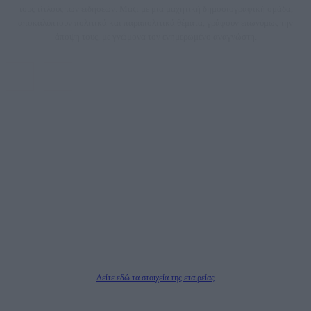
τους τίτλους των ειδήσεων. Μαζί με μια μαχητική δημοσιογραφική ομάδα,
αποκαλύπτουν πολιτικά και παραπολιτικά θέματα, γράφουν επωνύμως την
άποψη τους, με γνώμονα τον ενημερωμένο αναγνώστη.
DAILYPOST.GR – ΤΑΥΤΌΤΗΤΑ
Ιδιοκτήτρια εταιρεία: «ΝΟΗΣΙΣ ΙΚΕ»
Έδρα: Δήμος Αμαρουσίου Αττικής, Αγ. Αθανασίου αρ. 21, Τ.Κ. 15125
ΑΦΜ: 801093076, Δ.Ο.Υ.: ΚΕΦΟΔΕ ΑΤΤΙΚΗΣ, E-mail: press@dailypost.gr, Τηλ.
επικοινωνίας: 2108066997
Νόμιμος Εκπρόσωπος: Ζαχαρός Σταμάτης
Μέτοχοι: Ζαχαρός Σταμάτης, Κουβαράς Γεώργιος, ΥΠΗΡΕΣΙΕΣ ΠΡΟΗΓΜΕΝΗΣ
ΤΕΧΝΟΛΟΓΙΑΣ ΠΑΡΑΓΩΓΗΣ ΟΠΤΙΚΟΑΚΟΥΣΤΙΚΩΝ ΜΕΣΩΝ ΜΕΛΕΤΩΝ ΚΑΙ
ΠΑΡΟΧΗΣ ΥΠΗΡΕΣΙΩΝ PLD PLUS ΑΝΩΝ ΕΤΑΙΡΙΑ
Δικαιούχος του ονόματος τομέα (dailypost.gr): ΝΟΗΣΙΣ ΙΚΕ
Διευθυντής/Διαχειριστής: Ζαχαρός Σταμάτης
Διευθυντής Σύνταξης: Ρενάτο Λέκκα
Δείτε εδώ τα στοιχεία της εταιρείας