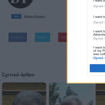
I want t
Opted 
TAGS
Παύλος Πολάκης
I want t
Opted 
I want 
Advertis
Facebook
Twitter
Pinterest
WhatsApp
Opted 
I want t
of my P
was col
Opted 
Σχετικά άρθρα