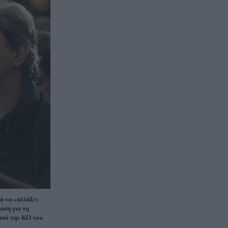
ά να «αλλάξει
αση για τη
από την ΚΟ του