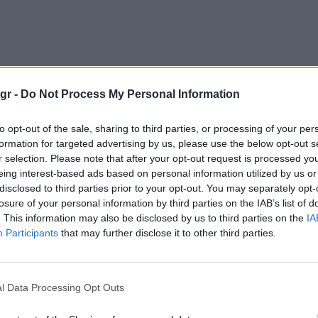
gr -
Do Not Process My Personal Information
to opt-out of the sale, sharing to third parties, or processing of your per
formation for targeted advertising by us, please use the below opt-out s
r selection. Please note that after your opt-out request is processed y
eing interest-based ads based on personal information utilized by us or
disclosed to third parties prior to your opt-out. You may separately opt-
να μπορεί να αντιδράσει» συνεχίζει την κριτική του στον Σωκράτη Φά
losure of your personal information by third parties on the IAB’s list of
 συμπληρώνει ότι ο ίδιος ήταν και θα είναι ΣΥΡΙΖΑ.
. This information may also be disclosed by us to third parties on the
IA
Participants
that may further disclose it to other third parties.
l Data Processing Opt Outs