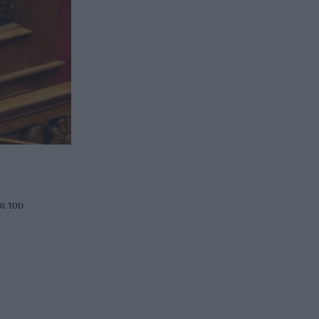
ι του