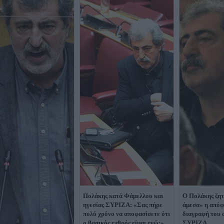
Πολάκης κατά Φάμελλου και
Ο Πολάκης ζητ
ηγεσίας ΣΥΡΙΖΑ: «Σας πήρε
άμεσα» η απόφ
πολύ χρόνο να αποφασίσετε ότι
διαγραφή του 
ο βασικός εχθρός είμαι εγώ;»
ΣΥΡΙΖΑ