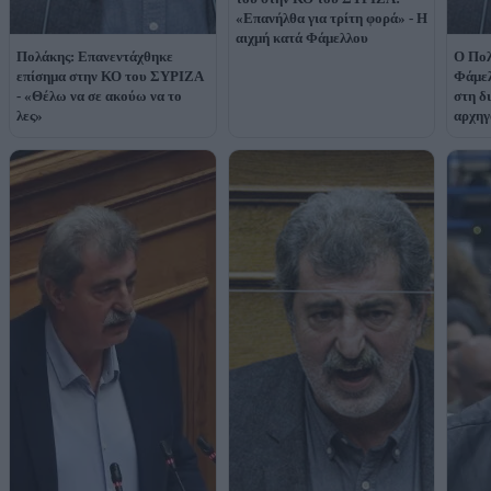
«Επανήλθα για τρίτη φορά» - Η
αιχμή κατά Φάμελλου
Πολάκης: Επανεντάχθηκε
Ο Πολ
επίσημα στην ΚΟ του ΣΥΡΙΖΑ
Φάμελ
- «Θέλω να σε ακούω να το
στη δ
λες»
αρχηγ