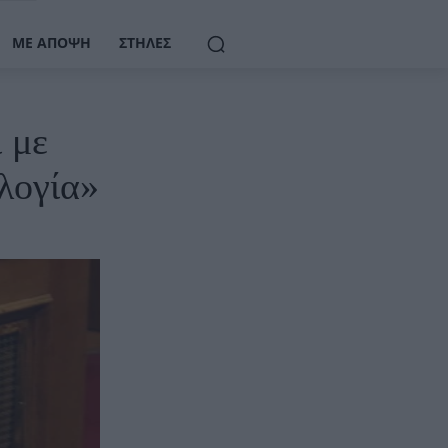
ΜΕ ΆΠΟΨΗ
ΣΤΉΛΕΣ
 με
ολογία»