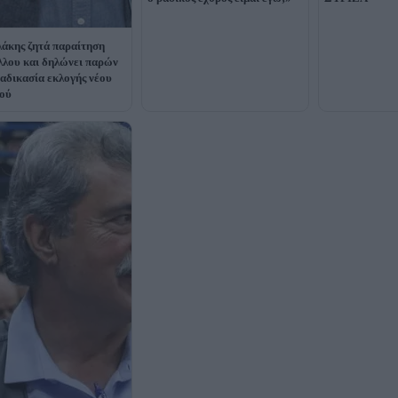
άκης ζητά παραίτηση
λου και δηλώνει παρών
ιαδικασία εκλογής νέου
ού