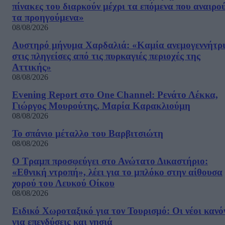
πίνακες του διαρκούν μέχρι τα επόμενα που αναιρο
τα προηγούμενα»
08/08/2026
Αυστηρό μήνυμα Χαρδαλιά: «Καμία ανεμογεννήτρ
στις πληγείσες από τις πυρκαγιές περιοχές της
Αττικής»
08/08/2026
Evening Report στο One Channel: Ρενάτο Λέκκα,
Γιώργος Μουρούτης, Μαρία Καρακλιούμη
08/08/2026
Το σπάνιο μέταλλο του Βαρβιτσιώτη
08/08/2026
Ο Τραμπ προσφεύγει στο Ανώτατο Δικαστήριο:
«Εθνική ντροπή», λέει για το μπλόκο στην αίθουσα
χορού του Λευκού Οίκου
08/08/2026
Ειδικό Χωροταξικό για τον Τουρισμό: Οι νέοι κανό
για επενδύσεις και νησιά