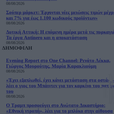
08/08/2026
Σούπερ μάρκετ: Έρχονται νέες μειώσεις τιμών μέχρ
και 7% για έως 1.100 κωδικούς προϊόντων»
08/08/2026
Δυτική Αττική: Η επόμενη ημέρα μετά τις πυρκαγιέ
Τα έργα Antinero και η αποκατάσταση
08/08/2026
ΔΗΜΟΦΙΛΗ
Evening Report στο One Channel: Ρενάτο Λέκκα,
Γιώργος Μουρούτης, Μαρία Καρακλιούμη
08/08/2026
«Έχει εξαπλωθεί, έχει κάνει μετάσταση στα οστά» –
λέει ο γιος του Μπάιντεν για τον καρκίνο του πατέ
του
08/08/2026
Ο Τραμπ προσφεύγει στο Ανώτατο Δικαστήριο:
«Εθνική ντροπή», λέει για το μπλόκο στην αίθουσα