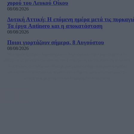
χορού του Λευκού Οίκου
08/08/2026
Δυτική Αττική: Η επόμενη ημέρα μετά τις πυρκαγιέ
Τα έργα Antinero και η αποκατάσταση
08/08/2026
Ποιοι γιορτάζουν σήμερα, 8 Αυγούστου
08/08/2026
Μία ομάδα έμπειρων δημοσιογράφων δημιούργησαν πριν μερικά χρόνια το
dailypost.gr, με στόχο την αντικειμενική ενημέρωση και την ανάλυση πίσω από
τους τίτλους των ειδήσεων. Μαζί με μια μαχητική δημοσιογραφική ομάδα,
αποκαλύπτουν πολιτικά και παραπολιτικά θέματα, γράφουν επωνύμως την
άποψη τους, με γνώμονα τον ενημερωμένο αναγνώστη.
DAILYPOST.GR – ΤΑΥΤΌΤΗΤΑ
Ιδιοκτήτρια εταιρεία: «ΝΟΗΣΙΣ ΙΚΕ»