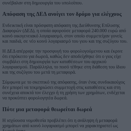
συνέβαλαν στη δημιουργία του υπολοίπου.
Απόφαση της ΔΕΔ ανοίγει τον δρόμο για ελέγχους
Ενδεικτική είναι πρόσφατη απόφαση της Διεύθυνσης Επίλυσης
Διαφορών (ΔΕΔ), η οποία αφορούσε μεταφορά 240.000 ευρώ από
κοινό οικογενειακό λογαριασμό, στον οποίο συμμετείχαν γονείς
και παιδιά, σε νέο κοινό λογαριασμό του γιου και της συζύγου του.
Η ΔΕΔ απέρριψε την προσφυγή του φορολογούμενου και έκρινε
ότι επρόκειτο για δωρεά, καθώς δεν αποδείχθηκε ότι ο γιος είχε
συμβάλει στη δημιουργία των καταθέσεων του αρχικού
λογαριασμού. Παράλληλα, το ποσό τέθηκε στη διάθεση του ίδιου
και της συζύγου του μετά τη μεταφορά.
Σύμφωνα με το σκεπτικό της απόφασης, όταν ένας συνδικαιούχος
δεν μπορεί να τεκμηριώσει συμμετοχή στις καταθέσεις και στη
συνέχεια αποκτά τον έλεγχο ή τη χρήση των χρημάτων, ενδέχεται
να προκύπτει φορολογητέα δωρεά.
Πότε μια μεταφορά θεωρείται δωρεά
Η ισχύουσα νομοθεσία προβλέπει ότι η ανάληψη ή μεταφορά
χρημάτων από κοινό λογαριασμό μπορεί να χαρακτηριστεί ως
δωρεά όταν: