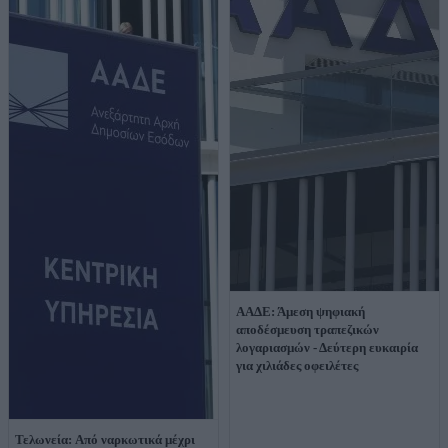
ΑΑΔΕ: Άμεση ψηφιακή
αποδέσμευση τραπεζικών
λογαριασμών - Δεύτερη ευκαιρία
για χιλιάδες οφειλέτες
Τελωνεία: Aπό ναρκωτικά μέχρι