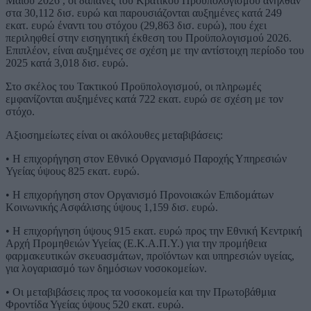
Μαΐου 2026 , οι δαπάνες του Κρατικού Προϋπολογισμού ανήλθαν
στα 30,112 δισ. ευρώ και παρουσιάζονται αυξημένες κατά 249
εκατ. ευρώ έναντι του στόχου (29,863 δισ. ευρώ), που έχει
περιληφθεί στην εισηγητική έκθεση του Προϋπολογισμού 2026.
Επιπλέον, είναι αυξημένες σε σχέση με την αντίστοιχη περίοδο του
2025 κατά 3,018 δισ. ευρώ.
Στο σκέλος του Τακτικού Προϋπολογισμού, οι πληρωμές
εμφανίζονται αυξημένες κατά 722 εκατ. ευρώ σε σχέση με τον
στόχο.
Αξιοσημείωτες είναι οι ακόλουθες μεταβιβάσεις:
• Η επιχορήγηση στον Εθνικό Οργανισμό Παροχής Υπηρεσιών
Υγείας ύψους 825 εκατ. ευρώ.
• Η επιχορήγηση στον Οργανισμό Προνοιακών Επιδομάτων
Κοινωνικής Ασφάλισης ύψους 1,159 δισ. ευρώ.
• Η επιχορήγηση ύψους 915 εκατ. ευρώ προς την Εθνική Κεντρική
Αρχή Προμηθειών Υγείας (Ε.Κ.Α.Π.Υ.) για την προμήθεια
φαρμακευτικών σκευασμάτων, προϊόντων και υπηρεσιών υγείας,
για λογαριασμό των δημόσιων νοσοκομείων.
• Οι μεταβιβάσεις προς τα νοσοκομεία και την Πρωτοβάθμια
Φροντίδα Υγείας ύψους 520 εκατ. ευρώ.