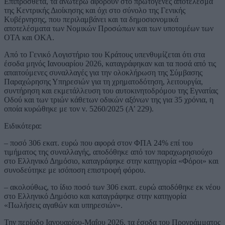
Επιπρόσθετα, τα ανωτέρω αφορούν στο πρωτογενές αποτέλεσμα
της Κεντρικής Διοίκησης και όχι στο σύνολο της Γενικής
Κυβέρνησης, που περιλαμβάνει και τα δημοσιονομικά
αποτελέσματα των Νομικών Προσώπων και των υποτομέων των
ΟΤΑ και ΟΚΑ.
Από το Γενικό Λογιστήριο του Κράτους υπενθυμίζεται ότι στα
έσοδα μηνός Ιανουαρίου 2026, καταγράφηκαν και τα ποσά από τις
απαιτούμενες συναλλαγές για την ολοκλήρωση της Σύμβασης
Παραχώρησης Υπηρεσιών για τη χρηματοδότηση, λειτουργία,
συντήρηση και εκμετάλλευση του αυτοκινητοδρόμου της Εγνατίας
Οδού και των τριών κάθετων οδικών αξόνων της για 35 χρόνια, η
οποία κυρώθηκε με τον ν. 5260/2025 (Α’ 229).
Ειδικότερα:
– ποσό 306 εκατ. ευρώ που αφορά στον ΦΠΑ 24% επί του
τιμήματος της συναλλαγής, αποδόθηκε από τον παραχωρησιούχο
στο Ελληνικό Δημόσιο, καταγράφηκε στην κατηγορία «Φόροι» και
συνοδεύτηκε με ισόποση επιστροφή φόρου.
– ακολούθως, το ίδιο ποσό των 306 εκατ. ευρώ αποδόθηκε εκ νέου
στο Ελληνικό Δημόσιο και καταγράφηκε στην κατηγορία
«Πωλήσεις αγαθών και υπηρεσιών».
Την περίοδο Ιανουαρίου-Μαΐου 2026, τα έσοδα του Προγράμματος