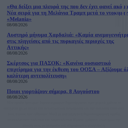
«Θα δείξει μια πλευρά της που δεν έχει φανεί ακόμ
Νέα σειρά για τη Μελάνια Τραμπ μετά το ντοκιμαν
«Melania»
08/08/2026
Αυστηρό μήνυμα Χαρδαλιά: «Καμία ανεμογεννήτρ
στις πληγείσες από τις πυρκαγιές περιοχές της
Αττικής»
08/08/2026
Σκέρτσος για ΠΑΣΟΚ: «Κανένα ουσιαστικό
επιχείρημα για την έκθεση του ΟΟΣΑ – Αξίζουμε ό
καλύτερη αντιπολίτευση»
08/08/2026
Ποιοι γιορτάζουν σήμερα, 8 Αυγούστου
08/08/2026
Μία ομάδα έμπειρων δημοσιογράφων δημιούργησαν πριν μερικά χρόνια το
dailypost.gr, με στόχο την αντικειμενική ενημέρωση και την ανάλυση πίσω από
τους τίτλους των ειδήσεων. Μαζί με μια μαχητική δημοσιογραφική ομάδα,
αποκαλύπτουν πολιτικά και παραπολιτικά θέματα, γράφουν επωνύμως την
άποψη τους, με γνώμονα τον ενημερωμένο αναγνώστη.