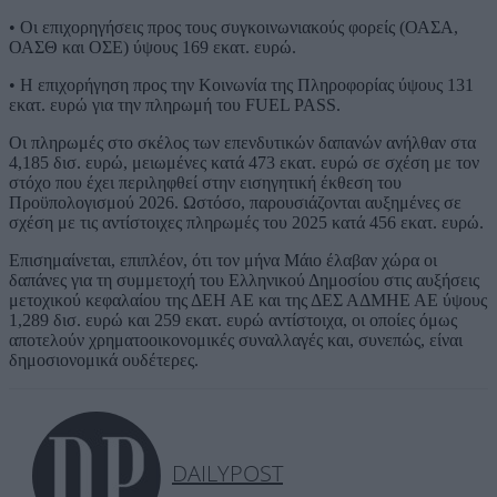
• Οι επιχορηγήσεις προς τους συγκοινωνιακούς φορείς (ΟΑΣΑ,
ΟΑΣΘ και ΟΣΕ) ύψους 169 εκατ. ευρώ.
• Η επιχορήγηση προς την Κοινωνία της Πληροφορίας ύψους 131
εκατ. ευρώ για την πληρωμή του FUEL PASS.
Οι πληρωμές στο σκέλος των επενδυτικών δαπανών ανήλθαν στα
4,185 δισ. ευρώ, μειωμένες κατά 473 εκατ. ευρώ σε σχέση με τον
στόχο που έχει περιληφθεί στην εισηγητική έκθεση του
Προϋπολογισμού 2026. Ωστόσο, παρουσιάζονται αυξημένες σε
σχέση με τις αντίστοιχες πληρωμές του 2025 κατά 456 εκατ. ευρώ.
Επισημαίνεται, επιπλέον, ότι τον μήνα Μάιο έλαβαν χώρα οι
δαπάνες για τη συμμετοχή του Ελληνικού Δημοσίου στις αυξήσεις
μετοχικού κεφαλαίου της ΔΕΗ ΑΕ και της ΔΕΣ ΑΔΜΗΕ ΑΕ ύψους
1,289 δισ. ευρώ και 259 εκατ. ευρώ αντίστοιχα, οι οποίες όμως
αποτελούν χρηματοοικονομικές συναλλαγές και, συνεπώς, είναι
δημοσιονομικά ουδέτερες.
DAILYPOST