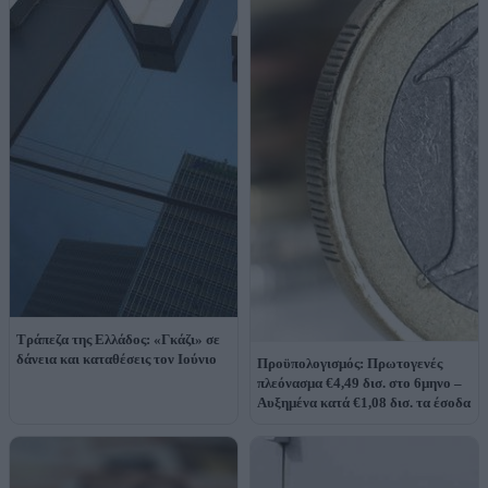
Τράπεζα της Ελλάδος: «Γκάζι» σε
δάνεια και καταθέσεις τον Ιούνιο
Προϋπολογισμός: Πρωτογενές
πλεόνασμα €4,49 δισ. στο 6μηνο –
Αυξημένα κατά €1,08 δισ. τα έσοδα