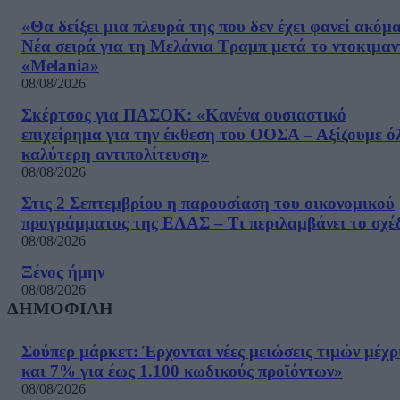
«Θα δείξει μια πλευρά της που δεν έχει φανεί ακόμ
Νέα σειρά για τη Μελάνια Τραμπ μετά το ντοκιμαν
«Melania»
08/08/2026
Σκέρτσος για ΠΑΣΟΚ: «Κανένα ουσιαστικό
επιχείρημα για την έκθεση του ΟΟΣΑ – Αξίζουμε ό
καλύτερη αντιπολίτευση»
08/08/2026
Στις 2 Σεπτεμβρίου η παρουσίαση του οικονομικού
προγράμματος της ΕΛΑΣ – Τι περιλαμβάνει το σχέ
08/08/2026
Ξένος ήμην
08/08/2026
ΔΗΜΟΦΙΛΗ
Σούπερ μάρκετ: Έρχονται νέες μειώσεις τιμών μέχρ
και 7% για έως 1.100 κωδικούς προϊόντων»
08/08/2026