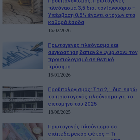
Προϋπολογισμός: Πρωτογενές
πλεόνασμα 3,5 δισ. τον Ιανουάριο –
Υπέρβαση 0,5% έναντι στόχων στα
καθαρά έσοδα
16/02/2026
Πρωτογενές πλεόνασμα και
συγκράτηση δαπανών «γύρισαν» τον
προϋπολογισμό σε θετικό
πρόσημο
15/01/2026
Προϋπολογισμός: Στα 2,1 δισ. ευρώ
το πρωτογενές πλεόνασμα για το
επτάμηνο του 2025
18/08/2025
Πρωτογενές πλεόνασμα σε
επίπεδα ρεκόρ φέτος – Τι