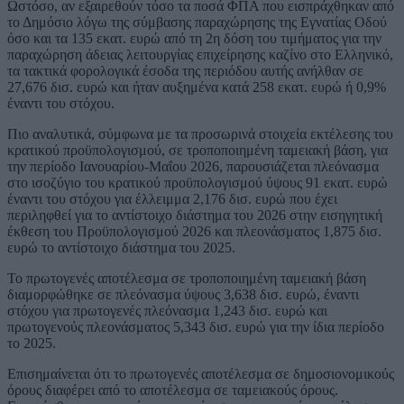
Ωστόσο, αν εξαιρεθούν τόσο τα ποσά ΦΠΑ που εισπράχθηκαν από
το Δημόσιο λόγω της σύμβασης παραχώρησης της Εγνατίας Οδού
όσο και τα 135 εκατ. ευρώ από τη 2η δόση του τιμήματος για την
παραχώρηση άδειας λειτουργίας επιχείρησης καζίνο στο Ελληνικό,
τα τακτικά φορολογικά έσοδα της περιόδου αυτής ανήλθαν σε
27,676 δισ. ευρώ και ήταν αυξημένα κατά 258 εκατ. ευρώ ή 0,9%
έναντι του στόχου.
Πιο αναλυτικά, σύμφωνα με τα προσωρινά στοιχεία εκτέλεσης του
κρατικού προϋπολογισμού, σε τροποποιημένη ταμειακή βάση, για
την περίοδο Ιανουαρίου-Μαΐου 2026, παρουσιάζεται πλεόνασμα
στο ισοζύγιο του κρατικού προϋπολογισμού ύψους 91 εκατ. ευρώ
έναντι του στόχου για έλλειμμα 2,176 δισ. ευρώ που έχει
περιληφθεί για το αντίστοιχο διάστημα του 2026 στην εισηγητική
έκθεση του Προϋπολογισμού 2026 και πλεονάσματος 1,875 δισ.
ευρώ το αντίστοιχο διάστημα του 2025.
Το πρωτογενές αποτέλεσμα σε τροποποιημένη ταμειακή βάση
διαμορφώθηκε σε πλεόνασμα ύψους 3,638 δισ. ευρώ, έναντι
στόχου για πρωτογενές πλεόνασμα 1,243 δισ. ευρώ και
πρωτογενούς πλεονάσματος 5,343 δισ. ευρώ για την ίδια περίοδο
το 2025.
Επισημαίνεται ότι το πρωτογενές αποτέλεσμα σε δημοσιονομικούς
όρους διαφέρει από το αποτέλεσμα σε ταμειακούς όρους.