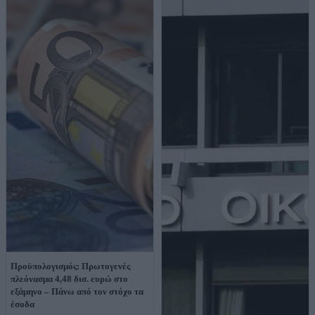
Προϋπολογισμός: Πρωτογενές
πλεόνασμα 4,48 δισ. ευρώ στο
εξάμηνο – Πάνω από τον στόχο τα
έσοδα