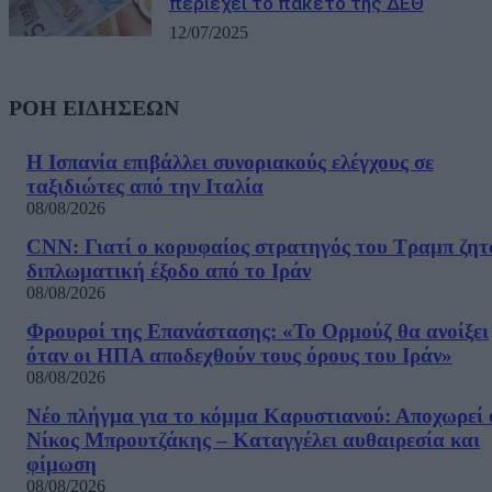
περιέχει το πακέτο της ΔΕΘ
12/07/2025
ΡΟΗ ΕΙΔΗΣΕΩΝ
Η Ισπανία επιβάλλει συνοριακούς ελέγχους σε
ταξιδιώτες από την Ιταλία
08/08/2026
CNN: Γιατί ο κορυφαίος στρατηγός του Τραμπ ζητ
διπλωματική έξοδο από το Ιράν
08/08/2026
Φρουροί της Επανάστασης: «Το Ορμούζ θα ανοίξει
όταν οι ΗΠΑ αποδεχθούν τους όρους του Ιράν»
08/08/2026
Νέο πλήγμα για το κόμμα Καρυστιανού: Αποχωρεί 
Νίκος Μπρουτζάκης – Καταγγέλει αυθαιρεσία και
φίμωση
08/08/2026