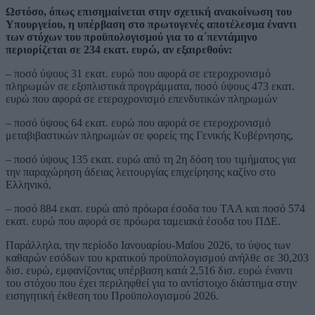
Ωστόσο, όπως επισημαίνεται στην σχετική ανακοίνωση του
Υπουργείου, η υπέρβαση στο πρωτογενές αποτέλεσμα έναντι
των στόχων του προϋπολογισμού για το α΄πεντάμηνο
περιορίζεται σε 234 εκατ. ευρώ, αν εξαιρεθούν:
– ποσό ύψους 31 εκατ. ευρώ που αφορά σε ετεροχρονισμό
πληρωμών σε εξοπλιστικά προγράμματα, ποσό ύψους 473 εκατ.
ευρώ που αφορά σε ετεροχρονισμό επενδυτικών πληρωμών
– ποσό ύψους 64 εκατ. ευρώ που αφορά σε ετεροχρονισμό
μεταβιβαστικών πληρωμών σε φορείς της Γενικής Κυβέρνησης,
– ποσό ύψους 135 εκατ. ευρώ από τη 2η δόση του τιμήματος για
την παραχώρηση άδειας λειτουργίας επιχείρησης καζίνο στο
Ελληνικό,
– ποσό 884 εκατ. ευρώ από πρόωρα έσοδα του ΤΑΑ και ποσό 574
εκατ. ευρώ που αφορά σε πρόωρα ταμειακά έσοδα του ΠΔΕ.
Παράλληλα, την περίοδο Ιανουαρίου-Μαΐου 2026, το ύψος των
καθαρών εσόδων του κρατικού προϋπολογισμού ανήλθε σε 30,203
δισ. ευρώ, εμφανίζοντας υπέρβαση κατά 2,516 δισ. ευρώ έναντι
του στόχου που έχει περιληφθεί για το αντίστοιχο διάστημα στην
εισηγητική έκθεση του Προϋπολογισμού 2026.