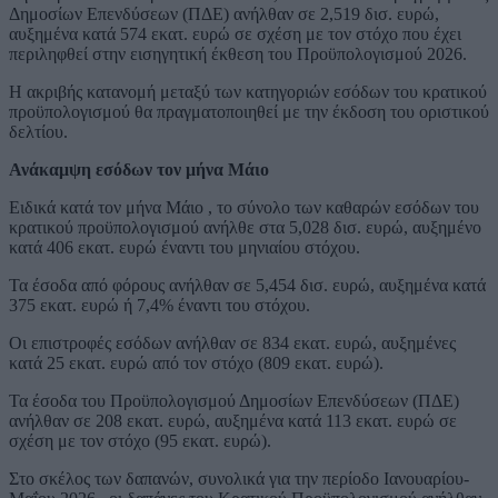
Δημοσίων Επενδύσεων (ΠΔΕ) ανήλθαν σε 2,519 δισ. ευρώ,
αυξημένα κατά 574 εκατ. ευρώ σε σχέση με τον στόχο που έχει
περιληφθεί στην εισηγητική έκθεση του Προϋπολογισμού 2026.
Η ακριβής κατανομή μεταξύ των κατηγοριών εσόδων του κρατικού
προϋπολογισμού θα πραγματοποιηθεί με την έκδοση του οριστικού
δελτίου.
Ανάκαμψη εσόδων τον μήνα Μάιο
Ειδικά κατά τον μήνα Μάιο , το σύνολο των καθαρών εσόδων του
κρατικού προϋπολογισμού ανήλθε στα 5,028 δισ. ευρώ, αυξημένο
κατά 406 εκατ. ευρώ έναντι του μηνιαίου στόχου.
Τα έσοδα από φόρους ανήλθαν σε 5,454 δισ. ευρώ, αυξημένα κατά
375 εκατ. ευρώ ή 7,4% έναντι του στόχου.
Οι επιστροφές εσόδων ανήλθαν σε 834 εκατ. ευρώ, αυξημένες
κατά 25 εκατ. ευρώ από τον στόχο (809 εκατ. ευρώ).
Τα έσοδα του Προϋπολογισμού Δημοσίων Επενδύσεων (ΠΔΕ)
ανήλθαν σε 208 εκατ. ευρώ, αυξημένα κατά 113 εκατ. ευρώ σε
σχέση με τον στόχο (95 εκατ. ευρώ).
Στο σκέλος των δαπανών, συνολικά για την περίοδο Ιανουαρίου-