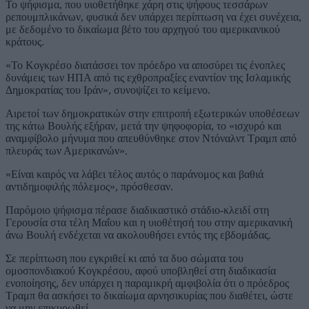
Το ψήφισμα, που υιοθετήθηκε χάρη στις ψήφους τεσσάρων
ρεπουμπλικάνων, φυσικά δεν υπάρχει περίπτωση να έχει συνέχεια,
με δεδομένο το δικαίωμα βέτο του αρχηγού του αμερικανικού
κράτους.
«Το Κογκρέσο διατάσσει τον πρόεδρο να αποσύρει τις ένοπλες
δυνάμεις των ΗΠΑ από τις εχθροπραξίες εναντίον της Ισλαμικής
Δημοκρατίας του Ιράν», συνοψίζει το κείμενο.
Αιρετοί των δημοκρατικών στην επιτροπή εξωτερικών υποθέσεων
της κάτω Βουλής εξήραν, μετά την ψηφοφορία, το «ισχυρό και
αναμφίβολο μήνυμα που απευθύνθηκε στον Ντόναλντ Τραμπ από
πλευράς των Αμερικανών».
«Είναι καιρός να λάβει τέλος αυτός ο παράνομος και βαθιά
αντιδημοφιλής πόλεμος», πρόσθεσαν.
Παρόμοιο ψήφισμα πέρασε διαδικαστικό στάδιο-κλειδί στη
Γερουσία στα τέλη Μαΐου και η υιοθέτησή του στην αμερικανική
άνω Βουλή ενδέχεται να ακολουθήσει εντός της εβδομάδας.
Σε περίπτωση που εγκριθεί κι από τα δυο σώματα του
ομοσπονδιακού Κογκρέσου, αφού υποβληθεί στη διαδικασία
ενοποίησης, δεν υπάρχει η παραμικρή αμφιβολία ότι ο πρόεδρος
Τραμπ θα ασκήσει το δικαίωμα αρνησικυρίας που διαθέτει, ώστε
να μην επικυρωθεί.