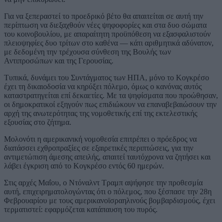
Για να ξεπεραστεί το προεδρικό βέτο θα απαιτείται σε αυτή την
περίπτωση να διεξαχθούν νέες ψηφοφορίες και στα δυο σώματα
του κοινοβουλίου, με απαραίτητη προϋπόθεση να εξασφαλιστούν
πλειοψηφίες δυο τρίτων στο καθένα — κάτι αριθμητικά αδύνατον,
με δεδομένη την τρέχουσα σύνθεση της Βουλής των
Αντιπροσώπων και της Γερουσίας.
Τυπικά, δυνάμει του Συντάγματος των ΗΠΑ, μόνο το Κογκρέσο
έχει τη δικαιοδοσία να κηρύξει πόλεμο, όμως ο κανόνας αυτός
καταστρατηγείται επί δεκαετίες. Με τα ψηφίσματα που προώθησαν,
οι δημοκρατικοί εξηγούν πως επιδιώκουν να επαναβεβαιώσουν την
αρχή της ανωτερότητας της νομοθετικής επί της εκτελεστικής
εξουσίας στο ζήτημα.
Μολονότι η αμερικανική νομοθεσία επιτρέπει ο πρόεδρος να
διατάσσει εχθροπραξίες σε εξαιρετικές περιπτώσεις, για την
αντιμετώπιση άμεσης απειλής, απαιτεί ταυτόχρονα να ζητήσει και
λάβει έγκριση από το Κογκρέσο εντός 60 ημερών.
Στις αρχές Μαΐου, ο Ντόναλντ Τραμπ αψήφησε την προθεσμία
αυτή, επιχειρηματολογώντας ότι ο πόλεμος, που ξέσπασε την 28η
Φεβρουαρίου με τους αμερικανοϊσραηλινούς βομβαρδισμούς, έχει
τερματιστεί: εφαρμόζεται κατάπαυση του πυρός.