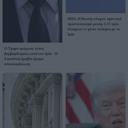
ΗΠΑ: Η Βουλή ενέκρινε αμυντικό
προϋπολογισμό-ρεκόρ 1,15 τρισ.
δολαρίων εν μέσω πολέμου με το
Ιράν
Ο Τραμπ ακύρωσε νέους
βομβαρδισμούς κατά του Ιράν - Η
Σαουδική Αραβία ζήτησε
αποκλκιμάκωση