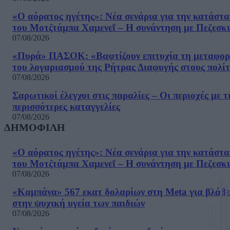
«Ο αόρατος ηγέτης»: Νέα σενάρια για την κατάστ
του Μοτζτάμπα Χαμενεΐ – Η συνάντηση με Πεζεσκ
07/08/2026
«Πυρά» ΠΑΣΟΚ: «Βαφτίζουν επιτυχία τη μεταφο
του λογαριασμού της Ρήτρας Διαφυγής στους πολίτ
07/08/2026
Σαρωτικοί έλεγχοι στις παραλίες – Οι περιοχές με τ
περισσότερες καταγγελίες
07/08/2026
ΔΗΜΟΦΙΛΗ
«Ο αόρατος ηγέτης»: Νέα σενάρια για την κατάστ
του Μοτζτάμπα Χαμενεΐ – Η συνάντηση με Πεζεσκ
07/08/2026
«Καμπάνα» 567 εκατ δολαρίων στη Meta για βλάβε
στην ψυχική υγεία των παιδιών
07/08/2026