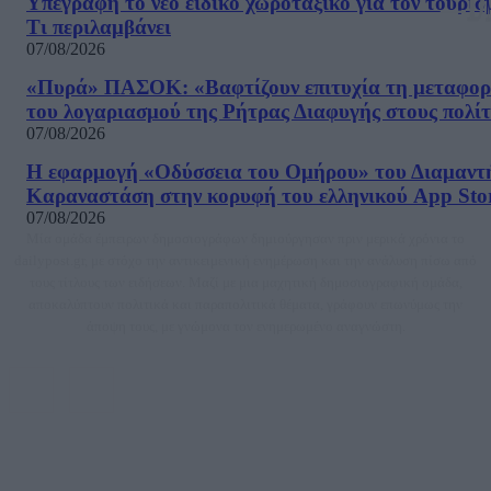
Υπεγράφη το νέο ειδικό χωροταξικό για τον τουρισ
Τι περιλαμβάνει
07/08/2026
«Πυρά» ΠΑΣΟΚ: «Βαφτίζουν επιτυχία τη μεταφο
του λογαριασμού της Ρήτρας Διαφυγής στους πολίτ
07/08/2026
Η εφαρμογή «Οδύσσεια του Ομήρου» του Διαμαντ
Καραναστάση στην κορυφή του ελληνικού App Sto
07/08/2026
Μία ομάδα έμπειρων δημοσιογράφων δημιούργησαν πριν μερικά χρόνια το
dailypost.gr, με στόχο την αντικειμενική ενημέρωση και την ανάλυση πίσω από
τους τίτλους των ειδήσεων. Μαζί με μια μαχητική δημοσιογραφική ομάδα,
αποκαλύπτουν πολιτικά και παραπολιτικά θέματα, γράφουν επωνύμως την
άποψη τους, με γνώμονα τον ενημερωμένο αναγνώστη.
DAILYPOST.GR – ΤΑΥΤΌΤΗΤΑ