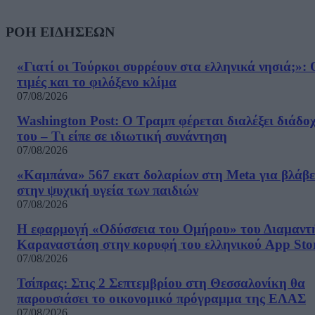
ΡΟΗ ΕΙΔΗΣΕΩΝ
«Γιατί οι Τούρκοι συρρέουν στα ελληνικά νησιά;»: 
τιμές και το φιλόξενο κλίμα
07/08/2026
Washington Post: Ο Τραμπ φέρεται διαλέξει διάδο
του – Τι είπε σε ιδιωτική συνάντηση
07/08/2026
«Καμπάνα» 567 εκατ δολαρίων στη Meta για βλάβε
στην ψυχική υγεία των παιδιών
07/08/2026
Η εφαρμογή «Οδύσσεια του Ομήρου» του Διαμαντ
Καραναστάση στην κορυφή του ελληνικού App Sto
07/08/2026
Τσίπρας: Στις 2 Σεπτεμβρίου στη Θεσσαλονίκη θα
παρουσιάσει το οικονομικό πρόγραμμα της ΕΛΑΣ
07/08/2026