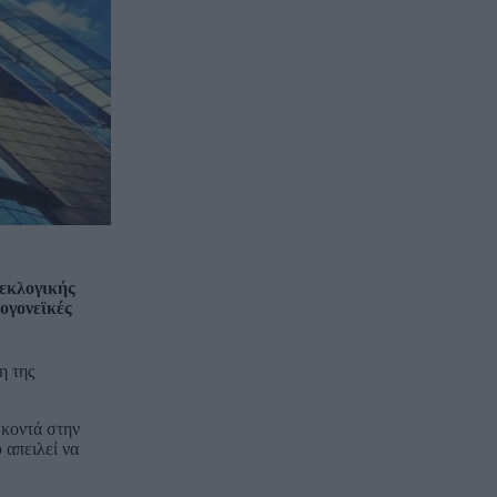
οεκλογικής
ογονεϊκές
η της
 κοντά στην
 απειλεί να