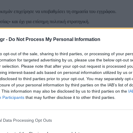
κσμάν επιχείρησε να υποβαθμίσει τη σημασία του εγγράφου.
ίας» και όχι για επίσημη πολιτική στρατηγική.
υ συνέταξε το σημείωμα, δήλωσε ότι ο ίδιος ο Γκλουκσμάν διαφώνη
εύγονται.
gr -
Do Not Process My Personal Information
λους», ακόμη και σε πολίτες που δεν στηρίζουν παραδοσιακά την αρι
to opt-out of the sale, sharing to third parties, or processing of your per
ντιδράσεις και να τροφοδοτεί έντονη συζήτηση στα γαλλικά μέσα ενημ
formation for targeted advertising by us, please use the below opt-out s
r selection. Please note that after your opt-out request is processed y
eing interest-based ads based on personal information utilized by us or
disclosed to third parties prior to your opt-out. You may separately opt-
ι σε απόσταση αναπνοής από την πρόκριση στον δεύτερο γύρο των πρ
losure of your personal information by third parties on the IAB’s list of
. This information may also be disclosed by us to third parties on the
IA
ϊκός, ο οποίος επιχειρεί να προσελκύσει απογοητευμένους κεντρώο
Participants
that may further disclose it to other third parties.
οσπαστικό πολιτικό μήνυμα, προσπαθώντας να κινητοποιήσει νέους, 
l Data Processing Opt Outs
άχη για την ηγεμονία στον χώρο της γαλλικής Αριστεράς βρίσκεται ήδ
μάν τους επόμενους μήνες.