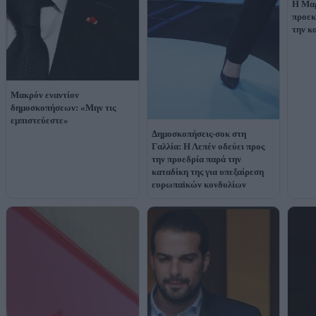
Η Μαρ
προεκ
την κ
Μακρόν εναντίον
δημοσκοπήσεων: «Μην τις
εμπιστεύεστε»
Δημοσκοπήσεις-σοκ στη
Γαλλία: Η Λεπέν οδεύει προς
την προεδρία παρά την
καταδίκη της για υπεξαίρεση
ευρωπαϊκών κονδυλίων