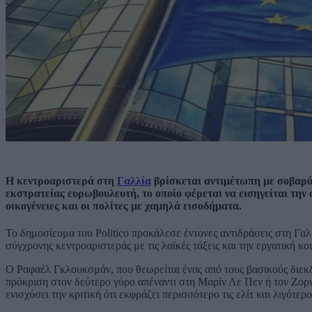
Η κεντροαριστερά στη
Γαλλία
βρίσκεται αντιμέτωπη με σοβαρό
εκστρατείας ευρωβουλευτή, το οποίο φέρεται να εισηγείται την
οικογένειες και οι πολίτες με χαμηλά εισοδήματα.
Το δημοσίευμα του Politico προκάλεσε έντονες αντιδράσεις στη Γαλλ
σύγχρονης κεντροαριστεράς με τις λαϊκές τάξεις και την εργατική κ
Ο Ραφαέλ Γκλουκσμάν, που θεωρείται ένας από τους βασικούς διεκδ
πρόκριση στον δεύτερο γύρο απέναντι στη Μαρίν Λε Πεν ή τον Ζορντ
ενισχύσει την κριτική ότι εκφράζει περισσότερο τις ελίτ και λιγότε