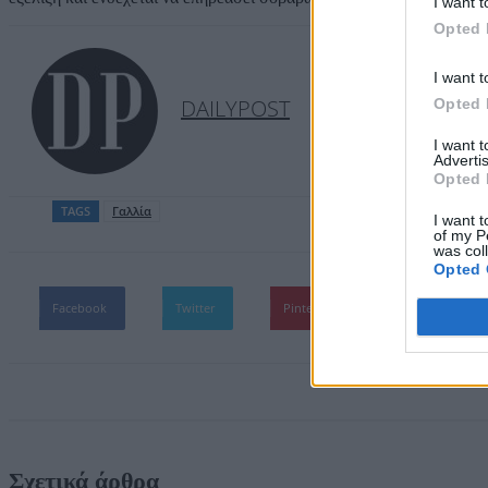
I want t
Opted 
I want t
DAILYPOST
Opted 
I want 
Advertis
Opted 
TAGS
Γαλλία
I want t
of my P
was col
Opted 
Facebook
Twitter
Pinterest
WhatsApp
Σχετικά άρθρα