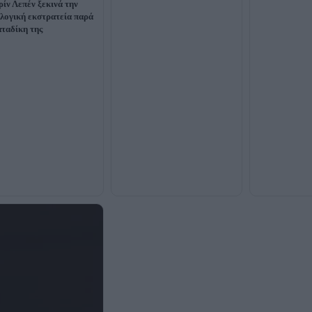
ίν Λεπέν ξεκινά την
λογική εκστρατεία παρά
αταδίκη της