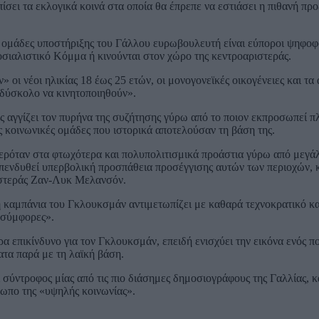
ίσει τα εκλογικά κοινά στα οποία θα έπρεπε να εστιάσει η πιθανή πρ
ς ομάδες υποστήριξης του Γάλλου ευρωβουλευτή είναι εύποροι ψηφοφ
οσιαλιστικό Κόμμα ή κινούνται στον χώρο της κεντροαριστεράς.
 οι νέοι ηλικίας 18 έως 25 ετών, οι μονογονεϊκές οικογένειες και τα
ο δύσκολο να κινητοποιηθούν».
 αγγίζει τον πυρήνα της συζήτησης γύρω από το ποιον εκπροσωπεί π
ς κοινωνικές ομάδες που ιστορικά αποτελούσαν τη βάση της.
φερόταν στα φτωχότερα και πολυπολιτισμικά προάστια γύρω από μεγάλ
επενδυθεί υπερβολική προσπάθεια προσέγγισης αυτών των περιοχών,
ριστεράς Ζαν-Λυκ Μελανσόν.
η καμπάνια του Γκλουκσμάν αντιμετωπίζει με καθαρά τεχνοκρατικό κα
ασύμφορες».
ρα επικίνδυνο για τον Γκλουκσμάν, επειδή ενισχύει την εικόνα ενός π
τα παρά με τη λαϊκή βάση.
αι σύντροφος μίας από τις πιο διάσημες δημοσιογράφους της Γαλλίας, κ
σωπο της «υψηλής κοινωνίας».