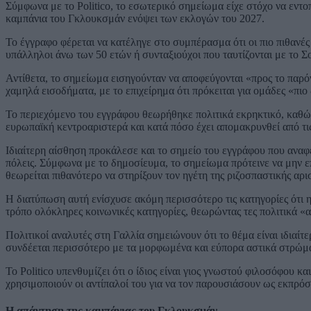
Σύμφωνα με το Politico, το εσωτερικό σημείωμα είχε στόχο να εντοπ
καμπάνια του Γκλουκσμάν ενόψει των εκλογών του 2027.
Το έγγραφο φέρεται να κατέληγε στο συμπέρασμα ότι οι πιο πιθανέ
υπάλληλοι άνω των 50 ετών ή συνταξιούχοι που ταυτίζονται με το Σ
Αντίθετα, το σημείωμα εισηγούνταν να αποφεύγονται «προς το παρόν»
χαμηλά εισοδήματα, με το επιχείρημα ότι πρόκειται για ομάδες «πι
Το περιεχόμενο του εγγράφου θεωρήθηκε πολιτικά εκρηκτικό, καθώς
ευρωπαϊκή κεντροαριστερά και κατά πόσο έχει απομακρυνθεί από τι
Ιδιαίτερη αίσθηση προκάλεσε και το σημείο του εγγράφου που ανα
πόλεις. Σύμφωνα με το δημοσίευμα, το σημείωμα πρότεινε να μην 
θεωρείται πιθανότερο να στηρίξουν τον ηγέτη της ριζοσπαστικής α
Η διατύπωση αυτή ενίσχυσε ακόμη περισσότερο τις κατηγορίες ότι 
τρόπο ολόκληρες κοινωνικές κατηγορίες, θεωρώντας τες πολιτικά «
Πολιτικοί αναλυτές στη Γαλλία σημειώνουν ότι το θέμα είναι ιδιαίτε
συνδέεται περισσότερο με τα μορφωμένα και εύπορα αστικά στρώμα
Το Politico υπενθυμίζει ότι ο ίδιος είναι γιος γνωστού φιλοσόφου κ
χρησιμοποιούν οι αντίπαλοί του για να τον παρουσιάσουν ως εκπρό
Η απάντηση της καμπάνιας του Γκλουκσμάν