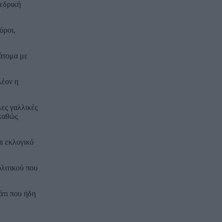
οεδρική
όροι,
 άτομα με
λέον η
ες γαλλικές
 καθώς
ι εκλογικό
ολιτικού που
άτι που ήδη