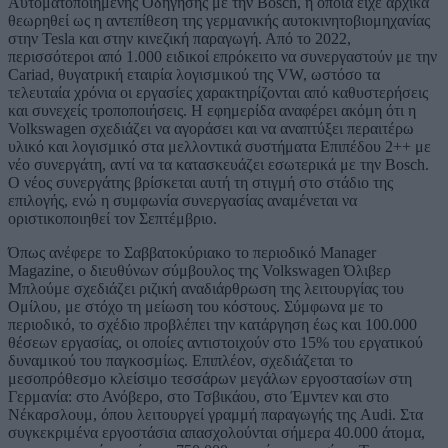
Αυτοματοποιημένης Οδήγησης με την Bosch, η οποία είχε αρχικά
θεωρηθεί ως η αντεπίθεση της γερμανικής αυτοκινητοβιομηχανίας
στην Tesla και στην κινεζική παραγωγή. Από το 2022,
περισσότεροι από 1.000 ειδικοί επρόκειτο να συνεργαστούν με την
Cariad, θυγατρική εταιρία λογισμικού της VW, ωστόσο τα
τελευταία χρόνια οι εργασίες χαρακτηρίζονται από καθυστερήσεις
και συνεχείς τροποποιήσεις. Η εφημερίδα αναφέρει ακόμη ότι η
Volkswagen σχεδιάζει να αγοράσει και να αναπτύξει περαιτέρω
υλικό και λογισμικό στα μελλοντικά συστήματα Επιπέδου 2++ με
νέο συνεργάτη, αντί να τα κατασκευάζει εσωτερικά με την Bosch.
Ο νέος συνεργάτης βρίσκεται αυτή τη στιγμή στο στάδιο της
επιλογής, ενώ η συμφωνία συνεργασίας αναμένεται να
οριστικοποιηθεί τον Σεπτέμβριο.
Όπως ανέφερε το Σαββατοκύριακο το περιοδικό Manager
Magazine, ο διευθύνων σύμβουλος της Volkswagen Όλιβερ
Μπλούμε σχεδιάζει ριζική αναδιάρθρωση της λειτουργίας του
Ομίλου, με στόχο τη μείωση του κόστους. Σύμφωνα με το
περιοδικό, το σχέδιο προβλέπει την κατάργηση έως και 100.000
θέσεων εργασίας, οι οποίες αντιστοιχούν στο 15% του εργατικού
δυναμικού του παγκοσμίως. Επιπλέον, σχεδιάζεται το
μεσοπρόθεσμο κλείσιμο τεσσάρων μεγάλων εργοστασίων στη
Γερμανία: στο Ανόβερο, στο Τσβικάου, στο Έμντεν και στο
Νέκαρσλουμ, όπου λειτουργεί γραμμή παραγωγής της Audi. Στα
συγκεκριμένα εργοστάσια απασχολούνται σήμερα 40.000 άτομα,