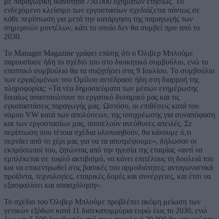
με παραγωγική ικανότητα 750.000 οχημάτων ετησίως. Το
ενδεχόμενο κλείσιμο των εργοστασίων σχεδιάζεται πάντως σε
κάθε περίπτωση για μετά την κατάργηση της παραγωγής των
σημερινών μοντέλων, κάτι το οποίο δεν θα συμβεί πριν από το
2030.
Το Manager Magazine γράφει επίσης ότι ο Όλιβερ Μπλούμε
παρουσίασε ήδη το σχέδιό του στο διοικητικό συμβούλιο, ενώ το
εποπτικό συμβούλιο θα τα συζητήσει στις 9 Ιουλίου. Το συμβούλιο
των εργαζομένων του Ομίλου αντέδρασε ήδη στη διαρροή της
πληροφορίας: «Τα νέα δημοσιεύματα των μέσων ενημέρωσης
δικαίως αναστατώνουν το εργατικό δυναμικό μας και τις
εγκαταστάσεις παραγωγής μας. Ωστόσο, οι επιθέσεις κατά του
νόμου VW κατά των απολύσεων, της υποχρέωσης για συναπόφαση
και των εργοστασίων μας, αποτελούν ανεύθυνες απειλές. Σε
περίπτωση που τέτοια σχέδια υλοποιηθούν, θα κάνουμε ό,τι
περνάει από το χέρι μας για να τα αποτρέψουμε», δήλωσαν οι
εκπρόσωποί του, ζητώντας από την ηγεσία της εταιρίας «αντί να
εμπλέκεται σε τυφλό ακτιβισμό, να κάνει επιτέλους τη δουλειά του
και να επικεντρωθεί στις βασικές του αρμοδιότητες: ανταγωνιστικά
προϊόντα, τεχνολογίες, εταιρικές δομές και συνέργειες, και έτσι να
εξασφαλίσει και απασχόληση».
Το σχέδιο του Όλιβερ Μπλούμε προβλέπει ακόμη μείωση των
γενικών εξόδων κατά 11 δισεκατομμύρια ευρώ έως το 2030, ενώ