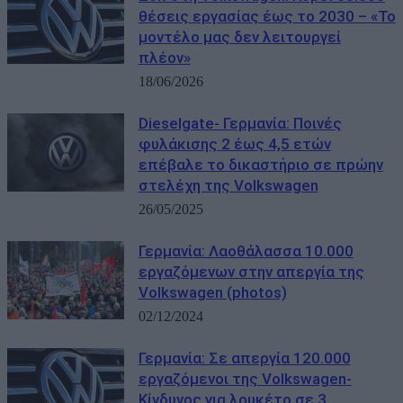
θέσεις εργασίας έως το 2030 – «Το
μοντέλο μας δεν λειτουργεί
πλέον»
18/06/2026
Dieselgate- Γερμανία: Ποινές
φυλάκισης 2 έως 4,5 ετών
επέβαλε το δικαστήριο σε πρώην
στελέχη της Volkswagen
26/05/2025
Γερμανία: Λαοθάλασσα 10.000
εργαζόμενων στην απεργία της
Volkswagen (photos)
02/12/2024
Γερμανία: Σε απεργία 120.000
εργαζόμενοι της Volkswagen-
Κίνδυνος για λουκέτο σε 3