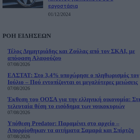
εργοστάσια
01/12/2024
ΡΟΗ ΕΙΔΗΣΕΩΝ
Τέλος Δημητριάδης και Ζούλας από τον ΣΚΑΙ, με
απόφαση Αλαφούζου
07/08/2026
ΕΛΣΤΑΤ: Στο 3,4% υποχώρησε ο πληθωρισμός τον
Ιούλιο – Πού εντοπίζονται οι μεγαλύτερες μειώσεις
07/08/2026
Έκθεση του ΟΟΣΑ για την ελληνική οικονομία: Στ
τελευταία θέση το εισόδημα των νοικοκυριών
07/08/2026
Υπόθεση Predator: Παραμένει στο αρχείο –
Απορρίφθηκαν τα αιτήματα Σαμαρά και Σπίρτζη
07/08/2026