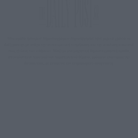
Μία ομάδα έμπειρων δημοσιογράφων δημιούργησαν πριν μερικά χρόνια το
dailypost.gr, με στόχο την αντικειμενική ενημέρωση και την ανάλυση πίσω από
τους τίτλους των ειδήσεων. Μαζί με μια μαχητική δημοσιογραφική ομάδα,
αποκαλύπτουν πολιτικά και παραπολιτικά θέματα, γράφουν επωνύμως την
άποψη τους, με γνώμονα τον ενημερωμένο αναγνώστη.
DAILYPOST.GR – ΤΑΥΤΌΤΗΤΑ
Ιδιοκτήτρια εταιρεία: «ΝΟΗΣΙΣ ΙΚΕ»
Έδρα: Δήμος Αμαρουσίου Αττικής, Αγ. Αθανασίου αρ. 21, Τ.Κ. 15125
ΑΦΜ: 801093076, Δ.Ο.Υ.: ΚΕΦΟΔΕ ΑΤΤΙΚΗΣ, E-mail: press@dailypost.gr, Τηλ.
επικοινωνίας: 2108066997
Νόμιμος Εκπρόσωπος: Ζαχαρός Σταμάτης