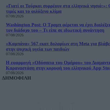
«Γιατί οι Τούρκοι συρρέουν στα ελληνικά νησιά;»: 
τιμές και το φιλόξενο κλίμα
07/08/2026
Washington Post: Ο Τραμπ φέρεται να έχει διαλέξε
τον διάδοχο του – Τι είπε σε ιδιωτική συνάντηση
07/08/2026
«Καμπάνα» 567 εκατ δολαρίων στη Meta για βλάβε
στην ψυχική υγεία των παιδιών
07/08/2026
Η εφαρμογή «Οδύσσεια του Ομήρου» του Διαμαντ
Καραναστάση στην κορυφή του ελληνικού App Sto
07/08/2026
ΔΗΜΟΦΙΛΗ