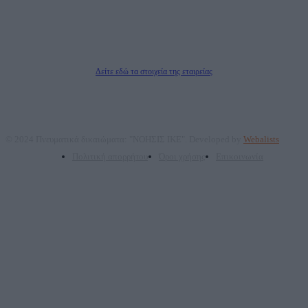
Μέτοχοι: Ζαχαρός Σταμάτης, Κουβαράς Γεώργιος, ΥΠΗΡΕΣΙΕΣ ΠΡΟΗΓΜΕΝΗΣ
ΤΕΧΝΟΛΟΓΙΑΣ ΠΑΡΑΓΩΓΗΣ ΟΠΤΙΚΟΑΚΟΥΣΤΙΚΩΝ ΜΕΣΩΝ ΜΕΛΕΤΩΝ ΚΑΙ
ΠΑΡΟΧΗΣ ΥΠΗΡΕΣΙΩΝ PLD PLUS ΑΝΩΝ ΕΤΑΙΡΙΑ
Δικαιούχος του ονόματος τομέα (dailypost.gr): ΝΟΗΣΙΣ ΙΚΕ
Διευθυντής/Διαχειριστής: Ζαχαρός Σταμάτης
Διευθυντής Σύνταξης: Ρενάτο Λέκκα
Δείτε εδώ τα στοιχεία της εταιρείας
© 2024 Πνευματικά δικαιώματα: "ΝΟΗΣΙΣ ΙΚΕ". Developed by
Webalists
Πολιτική απορρήτου
Όροι χρήσης
Επικοινωνία