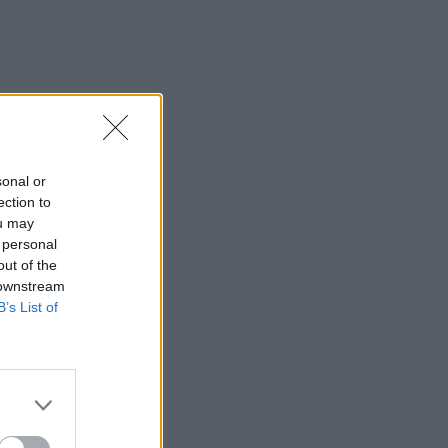
sonal or
ection to
ou may
 personal
out of the
 downstream
B’s List of