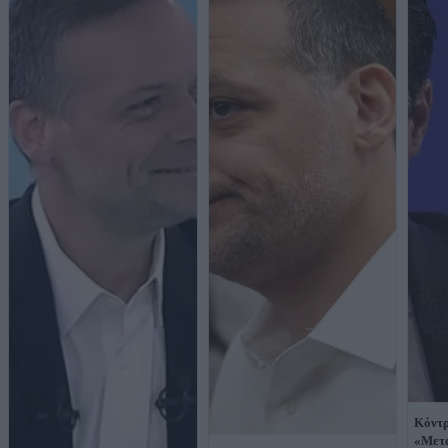
Κόντρ
«Μετα