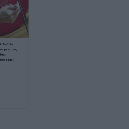
ι Ακρίτα
α μετά τις
ίδη:
σα είπε» -