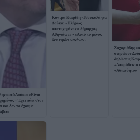
Κόντρα Καιρίδη -Τσουκαλά για
Δούκα: «Πλήρως
αποτυχημένος ο δήμαρχος
Αθηναίων» - «Αυτό το μένος
δεν τιμάει κανέναν»
Ζαχαριάδης κα
στηρίζουν Δούκ
δηλώσεις Καιρ
«Απαράδεκτα ό
«Αδιανόητο»
δης κατά Δούκα: «Είναι
χημένος – Έχει πάει στον
α και δεν το έχουμε
άβει»