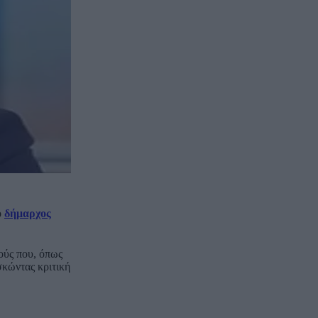
ο
δήμαρχος
ούς που, όπως
σκώντας κριτική