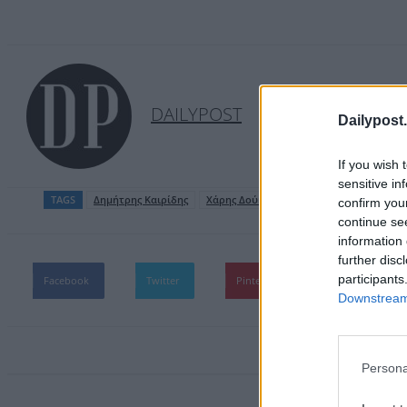
DAILYPOST
Dailypost.
If you wish 
sensitive in
TAGS
Δημήτρης Καιρίδης
Χάρης Δούκας
confirm you
continue se
information 
further disc
participants
Facebook
Twitter
Pinterest
WhatsApp
Downstream 
Persona