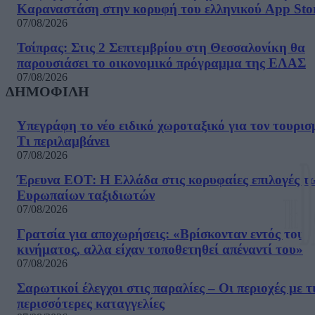
Καραναστάση στην κορυφή του ελληνικού App Sto
07/08/2026
Τσίπρας: Στις 2 Σεπτεμβρίου στη Θεσσαλονίκη θα
παρουσιάσει το οικονομικό πρόγραμμα της ΕΛΑΣ
07/08/2026
ΔΗΜΟΦΙΛΗ
Υπεγράφη το νέο ειδικό χωροταξικό για τον τουρισ
Τι περιλαμβάνει
07/08/2026
Έρευνα ΕΟΤ: Η Ελλάδα στις κορυφαίες επιλογές τ
Ευρωπαίων ταξιδιωτών
07/08/2026
Γρατσία για αποχωρήσεις: «Bρίσκονταν εντός του
κινήματος, αλλα είχαν τοποθετηθεί απέναντί του»
07/08/2026
Σαρωτικοί έλεγχοι στις παραλίες – Οι περιοχές με τ
περισσότερες καταγγελίες