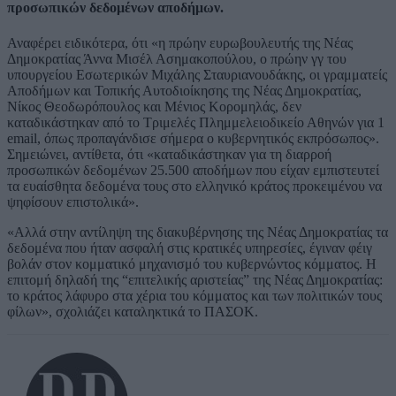
προσωπικών δεδομένων αποδήμων.
Αναφέρει ειδικότερα, ότι «η πρώην ευρωβουλευτής της Νέας
Δημοκρατίας Άννα Μισέλ Ασημακοπούλου, ο πρώην γγ του
υπουργείου Εσωτερικών Μιχάλης Σταυριανουδάκης, οι γραμματείς
Αποδήμων και Τοπικής Αυτοδιοίκησης της Νέας Δημοκρατίας,
Νίκος Θεοδωρόπουλος και Μένιος Κορομηλάς, δεν
καταδικάστηκαν από το Τριμελές Πλημμελειοδικείο Αθηνών για 1
email, όπως προπαγάνδισε σήμερα ο κυβερνητικός εκπρόσωπος».
Σημειώνει, αντίθετα, ότι «καταδικάστηκαν για τη διαρροή
προσωπικών δεδομένων 25.500 αποδήμων που είχαν εμπιστευτεί
τα ευαίσθητα δεδομένα τους στο ελληνικό κράτος προκειμένου να
ψηφίσουν επιστολικά».
«Αλλά στην αντίληψη της διακυβέρνησης της Νέας Δημοκρατίας τα
δεδομένα που ήταν ασφαλή στις κρατικές υπηρεσίες, έγιναν φέιγ
βολάν στον κομματικό μηχανισμό του κυβερνώντος κόμματος. Η
επιτομή δηλαδή της “επιτελικής αριστείας” της Νέας Δημοκρατίας:
το κράτος λάφυρο στα χέρια του κόμματος και των πολιτικών τους
φίλων», σχολιάζει καταληκτικά το ΠΑΣΟΚ.