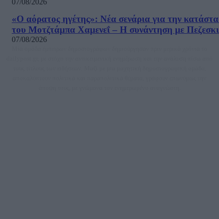
07/08/2026
«Ο αόρατος ηγέτης»: Νέα σενάρια για την κατάστ
του Μοτζτάμπα Χαμενεΐ – Η συνάντηση με Πεζεσκ
07/08/2026
Μία ομάδα έμπειρων δημοσιογράφων δημιούργησαν πριν μερικά χρόνια το
dailypost.gr, με στόχο την αντικειμενική ενημέρωση και την ανάλυση πίσω από
τους τίτλους των ειδήσεων. Μαζί με μια μαχητική δημοσιογραφική ομάδα,
αποκαλύπτουν πολιτικά και παραπολιτικά θέματα, γράφουν επωνύμως την
άποψη τους, με γνώμονα τον ενημερωμένο αναγνώστη.
DAILYPOST.GR – ΤΑΥΤΌΤΗΤΑ
Ιδιοκτήτρια εταιρεία: «ΝΟΗΣΙΣ ΙΚΕ»
Έδρα: Δήμος Αμαρουσίου Αττικής, Αγ. Αθανασίου αρ. 21, Τ.Κ. 15125
ΑΦΜ: 801093076, Δ.Ο.Υ.: ΚΕΦΟΔΕ ΑΤΤΙΚΗΣ, E-mail: press@dailypost.gr, Τηλ.
επικοινωνίας: 2108066997
Νόμιμος Εκπρόσωπος: Ζαχαρός Σταμάτης
Μέτοχοι: Ζαχαρός Σταμάτης, Κουβαράς Γεώργιος, ΥΠΗΡΕΣΙΕΣ ΠΡΟΗΓΜΕΝΗΣ