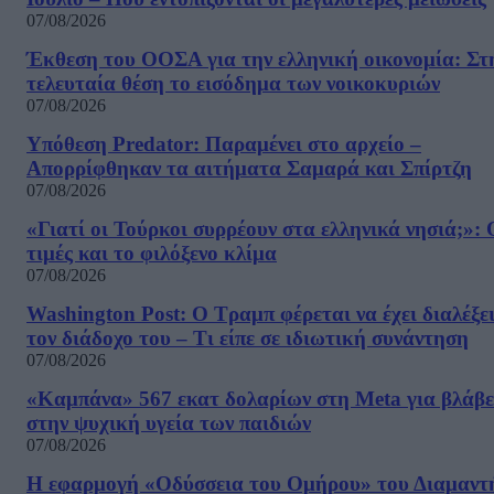
07/08/2026
Έκθεση του ΟΟΣΑ για την ελληνική οικονομία: Στ
τελευταία θέση το εισόδημα των νοικοκυριών
07/08/2026
Υπόθεση Predator: Παραμένει στο αρχείο –
Απορρίφθηκαν τα αιτήματα Σαμαρά και Σπίρτζη
07/08/2026
«Γιατί οι Τούρκοι συρρέουν στα ελληνικά νησιά;»: 
τιμές και το φιλόξενο κλίμα
07/08/2026
Washington Post: Ο Τραμπ φέρεται να έχει διαλέξε
τον διάδοχο του – Τι είπε σε ιδιωτική συνάντηση
07/08/2026
«Καμπάνα» 567 εκατ δολαρίων στη Meta για βλάβε
στην ψυχική υγεία των παιδιών
07/08/2026
Η εφαρμογή «Οδύσσεια του Ομήρου» του Διαμαντ