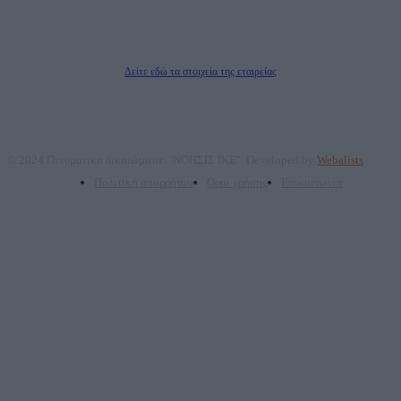
ΤΕΧΝΟΛΟΓΙΑΣ ΠΑΡΑΓΩΓΗΣ ΟΠΤΙΚΟΑΚΟΥΣΤΙΚΩΝ ΜΕΣΩΝ ΜΕΛΕΤΩΝ ΚΑΙ
ΠΑΡΟΧΗΣ ΥΠΗΡΕΣΙΩΝ PLD PLUS ΑΝΩΝ ΕΤΑΙΡΙΑ
Δικαιούχος του ονόματος τομέα (dailypost.gr): ΝΟΗΣΙΣ ΙΚΕ
Διευθυντής/Διαχειριστής: Ζαχαρός Σταμάτης
Διευθυντής Σύνταξης: Ρενάτο Λέκκα
Δείτε εδώ τα στοιχεία της εταιρείας
© 2024 Πνευματικά δικαιώματα: "ΝΟΗΣΙΣ ΙΚΕ". Developed by
Webalists
Πολιτική απορρήτου
Όροι χρήσης
Επικοινωνία