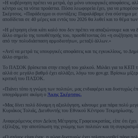
«Η κυβέρνηση πρέπει να μετρά, όχι μόνο υπουργικές αποφάσεις, αλ
κέντρο ως τα νότια προάστια. Πόσα λεωφορεία έχει, για να μπορέσου
Σκέρτσος. «Παράδειγμα οι συντάξεις: Παραλάβαμε ένα σύστημα με 
αποδίδεται σε 40 μέρες και εντός του 2026 θα λυθεί και το θέμα τ
«Η μέτρηση είναι κάτι καλό που δεν πρέπει να απαξιώνουμε και να 
άλλο σημείο της τοποθέτησής του, προσθέτοντας ότι «η συζήτηση πε
από την πολυδιάσπαση αρμοδιοτήτων, μεταξύ άλλων.»
«Αντί να μετρά τις υπουργικές αποφάσεις και τις εγκυκλίους, το Δη
άλλο σημείο.
Το ΠΑΣΟΚ βρίσκεται στην εποχή του χαλκού. Μιλάει για τα ΚΕΠ τη
αλλά σε μεγάλο βαθμό έχει αλλάξει, λόγω του gov.gr. Βρίσκω μίζερη
κριτική του ΠΑΣΟΚ.
«Πιάνει τόπο η γνώμη των πολιτών, μας ενδιαφέρει και δυστυχώς έπ
υπογράμμισε ακόμη ο
Άκης Σκέρτσος.
«Μας δίνει πολύ δύναμη η αξιολόγηση, κάνουμε μια πάρα πολύ μεγά
Κυριάκος Τολιάς, Διευθυντής του Εθνικού Κέντρου Τεκμηρίωσης.
Αναφερόμενος στον Δείκτη Μέτρησης Γραφειοκρατίας, είπε ότι έχει 
εξέλιξης, την αποτύπωση της γνώμης των πολιτών και τη συγκρισιμ
«Ο στόχος είναι ένας, η χώρα δυστυχώς έχει ταλαιπωρηθεί πάρα πολύ