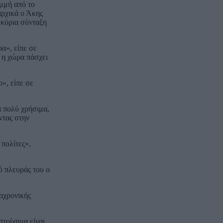
αμμή από το
αρχικά ο Άκης
 κύρια σύνταξη
α», είπε σε
, η χώρα πάσχει
ο», είπε σε
α πολύ χρήσιμα,
ντας στην
 πολίτες»,
ό πλευράς του ο
ιαχρονικής
στοίχημα είναι