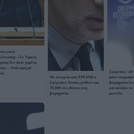
σος κατά
ολίτευσης: «Το Ταμείο
μψης δεν ήταν χαμένη
ρία» – Απάντηση με
Σκέρτσος: «Η 
εία
Με στοιχεία από ΕΡΓΑΝΗ ο
μόνο τουρισμό
Σκέρτσος: Άνοδος μισθών και
βιομηχανία ξεπ
70.000 νέες θέσεις στη
και αλλάζει τ
βιομηχανία
μοντέλο