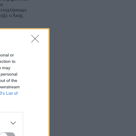
ιο
ν ενοχλήσουμε
ληξε ο Άκης
sonal or
ection to
ou may
 personal
out of the
 downstream
B’s List of