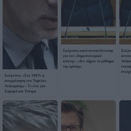
Σκέρτσος κατά αντιπολίτευσης
Σκέρτ
για τον «δημοσιονομικό
αντιπ
κόφτη»: «Δεν πήραν το μάθημα
Ανάκα
της κρίσης»
ευκαι
στοιχ
Σκέρτσος: «Στο 100% η
απορρόφηση του Ταμείου
Ανάκαμψης» - Τι είπε για
Σαμαρά και Τσίπρα