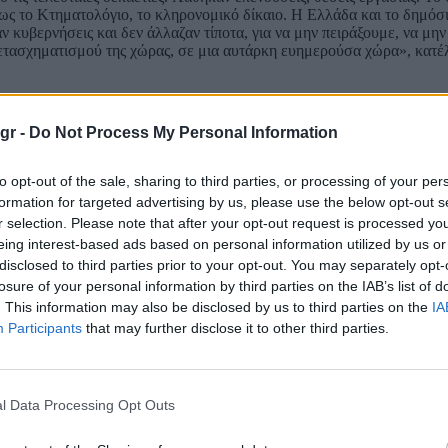
ως το Κτηματολόγιο, το κληρονομικό δίκαιο. Η Ελλάδα και το δημόσ
 κυβερνήσεις και δεν άλλαζαν τίποτα, για να μην πειράξουμε, να μη
μετασχηματισμού της χώρας, σε μια αυτάρκη ευημερούσα χώρα», κατέ
gr -
Do Not Process My Personal Information
to opt-out of the sale, sharing to third parties, or processing of your per
formation for targeted advertising by us, please use the below opt-out s
r selection. Please note that after your opt-out request is processed y
eing interest-based ads based on personal information utilized by us or
disclosed to third parties prior to your opt-out. You may separately opt-
losure of your personal information by third parties on the IAB’s list of
. This information may also be disclosed by us to third parties on the
IA
Participants
that may further disclose it to other third parties.
l Data Processing Opt Outs