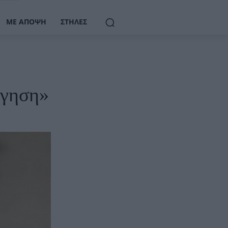
ΜΕ ΆΠΟΨΗ
ΣΤΉΛΕΣ
όγηση»