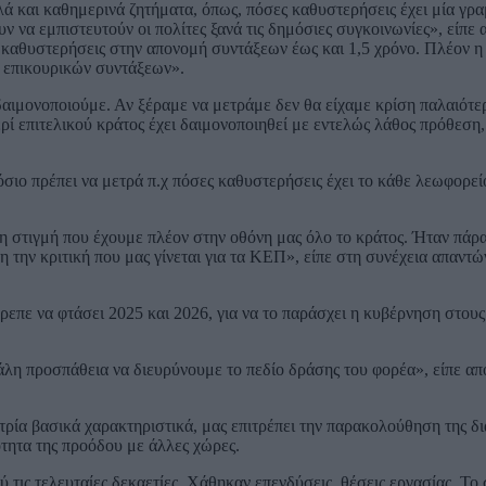
λά και καθημερινά ζητήματα, όπως, πόσες καθυστερήσεις έχει μία γρ
ν να εμπιστευτούν οι πολίτες ξανά τις δημόσιες συγκοινωνίες», είπε 
καθυστερήσεις στην απονομή συντάξεων έως και 1,5 χρόνο. Πλέον η
ων επικουρικών συντάξεων».
δαιμονοποιούμε. Αν ξέραμε να μετράμε δεν θα είχαμε κρίση παλαιότερ
ρί επιτελικού κράτος έχει δαιμονοποιηθεί με εντελώς λάθος πρόθεση
μόσιο πρέπει να μετρά π.χ πόσες καθυστερήσεις έχει το κάθε λεωφορεί
 στιγμή που έχουμε πλέον στην οθόνη μας όλο το κράτος. Ήταν πάρ
 την κριτική που μας γίνεται για τα ΚΕΠ», είπε στη συνέχεια απαντώ
ρεπε να φτάσει 2025 και 2026, για να το παράσχει η κυβέρνηση στους
λη προσπάθεια να διευρύνουμε το πεδίο δράσης του φορέα», είπε απ
τρία βασικά χαρακτηριστικά, μας επιτρέπει την παρακολούθηση της δ
ότητα της προόδου με άλλες χώρες.
 τις τελευταίες δεκαετίες. Χάθηκαν επενδύσεις, θέσεις εργασίας. Το 