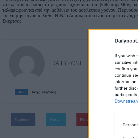
να κλείσουμε εκκρεμότητες που έρχονται από το βαθύ παρελθόν, όπ
ταλαιπωρούνται από την ασθένεια του ασάλευτου χρόνου. Περνούσαν
και να μην κάνουμε λάθη. Η Νέα Δημοκρατία είναι στο μέσο ενός 
Σκέρτσος.
Dailypost.
If you wish 
DAILYPOST
sensitive in
confirm you
continue se
information 
further disc
TAGS
Άκης Σκέρτσος
participants
Downstream 
Facebook
Twitter
Pinterest
WhatsApp
Persona