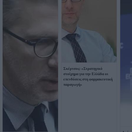
Σκέρτσος: «Στρατηγικό
στοίχημα για την Ελλάδα οι
επενδύσεις στη φαρμακευτική
παραγωγή»