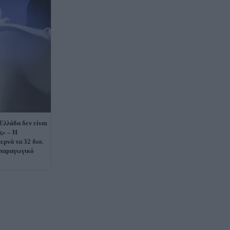
Ελλάδα δεν είναι
ς» – Η
ερνά τα 32 δισ.
ο παραγωγικό