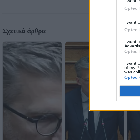
I want t
Opted 
I want t
Σχετικά άρθρα
Opted 
I want 
Advertis
Opted 
I want t
of my P
was col
Opted 