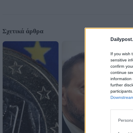
Σχετικά άρθρα
Dailypost.
If you wish 
sensitive in
confirm you
continue se
information 
further disc
participants
Downstream 
Persona