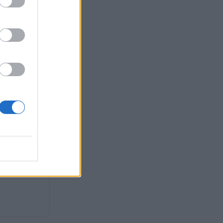
υρό σήμα από την
Ελλάδα
χεδόν τρεις
α από την ΕΕ