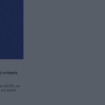
ή εκτίμηση
ιο (10,9%, σε
 τον καπνό