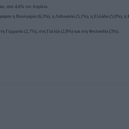
ιο, από 4,6% τον Απρίλιο.
ψαν η Βουλγαρία (6,3%), η Λιθουανία (5,1%), η Ελλάδα (5,0%), η 
η Γερμανία (2,7%), στη Γαλλία (2,8%) και στη Φινλανδία (3%).