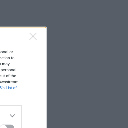
sonal or
ection to
ou may
 personal
out of the
 downstream
B’s List of