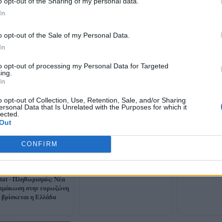
o opt-out of the Sharing of my personal data.
In
o opt-out of the Sale of my Personal Data.
In
«Φωτιά» στην τσέπη των
to opt-out of processing my Personal Data for Targeted
νοικοκυριών: Έως 53%
ing.
αυξήσεις σε καύσιμα και
In
διψήφιες ανατιμήσεις στα
τρόφιμα
o opt-out of Collection, Use, Retention, Sale, and/or Sharing
ersonal Data that Is Unrelated with the Purposes for which it
lected.
Eurostat - Ισχ
Out
οικονομία: Η 
αναπτύχθηκε σ
φορές ταχύτερ
CONFIRM
tat - Πληθωρισμός: Νέα
ιμάκωση στην ευρωζώνη
 βρίσκεται η Ελλάδα