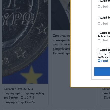
I want t
Opted 
I want t
Opted 
I want 
Στουρνάρας: «Η ελληνική
Advertis
οικονομία θα συνεχίσει να
Opted 
αναπτύσσεται με υψηλότερους
ρυθμούς από τον μέσο όρο της
I want t
of my P
Ευρωζώνης»
was col
Opted 
Eurostat: Στο 2,9% ο
Euros
πληθωρισμός στην ευρωζώνη
αποκλ
τον Ιούλιο – Στο 2,7%
– Πού
υποχωρεί στην Ελλάδα