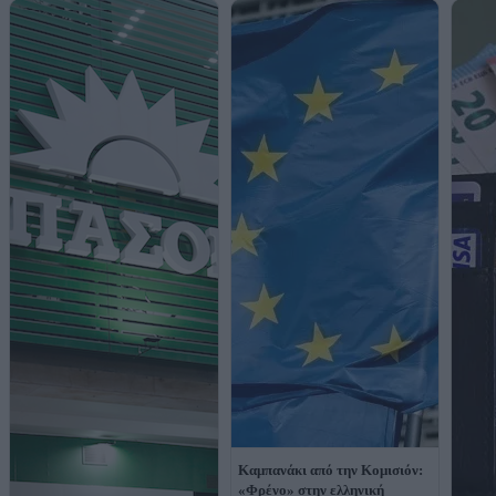
Καμπανάκι από την Κομισιόν:
«Φρένο» στην ελληνική