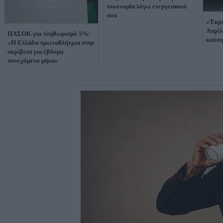
οικονομία λόγω ενεργειακού
σοκ
«Έκρη
Απρίλ
ΠΑΣΟΚ για πληθωρισμό 5%:
καύσι
«Η Ελλάδα πρωταθλήτρια στην
ακρίβεια για έβδομο
συνεχόμενο μήνα»