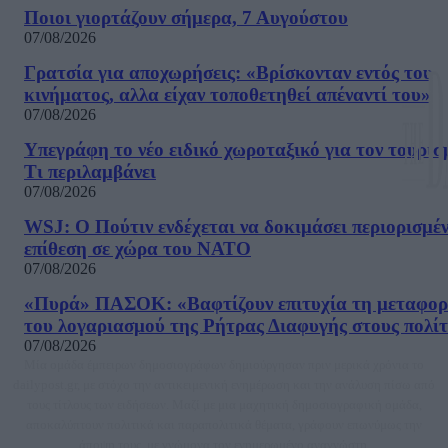
Ποιοι γιορτάζουν σήμερα, 7 Αυγούστου
07/08/2026
Γρατσία για αποχωρήσεις: «Bρίσκονταν εντός του
κινήματος, αλλα είχαν τοποθετηθεί απέναντί του»
07/08/2026
Υπεγράφη το νέο ειδικό χωροταξικό για τον τουρισ
Τι περιλαμβάνει
07/08/2026
WSJ: Ο Πούτιν ενδέχεται να δοκιμάσει περιορισμέ
επίθεση σε χώρα του ΝΑΤΟ
07/08/2026
«Πυρά» ΠΑΣΟΚ: «Βαφτίζουν επιτυχία τη μεταφο
του λογαριασμού της Ρήτρας Διαφυγής στους πολίτ
07/08/2026
Μία ομάδα έμπειρων δημοσιογράφων δημιούργησαν πριν μερικά χρόνια το
dailypost.gr, με στόχο την αντικειμενική ενημέρωση και την ανάλυση πίσω από
τους τίτλους των ειδήσεων. Μαζί με μια μαχητική δημοσιογραφική ομάδα,
αποκαλύπτουν πολιτικά και παραπολιτικά θέματα, γράφουν επωνύμως την
άποψη τους, με γνώμονα τον ενημερωμένο αναγνώστη.