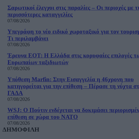
Σαρωτικοί έλεγχοι στις παραλίες – Οι περιοχές με τ
περισσότερες καταγγελίες
07/08/2026
Υπεγράφη το νέο ειδικό χωροταξικό για τον τουρισ
Τι περιλαμβάνει
07/08/2026
Έρευνα ΕΟΤ: Η Ελλάδα στις κορυφαίες επιλογές τ
Ευρωπαίων ταξιδιωτών
07/08/2026
Υπόθεση Marfin: Στην Εισαγγελία η 46χρονη που
κατηγορείται για την επίθεση – Πέρασε τη νύχτα σ
ΓΑΔΑ
07/08/2026
WSJ: Ο Πούτιν ενδέχεται να δοκιμάσει περιορισμέ
επίθεση σε χώρα του ΝΑΤΟ
07/08/2026
ΔΗΜΟΦΙΛΗ