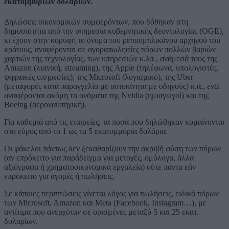
εκατομμυρίων δολαρίων.
Δηλώσεις οικονομικών συμφερόντων, που δόθηκαν στη
δημοσιότητα από την υπηρεσία κυβερνητικής δεοντολογίας (OGE),
κι έχουν στην κορυφή το όνομα του ρεπουμπλικάνου αρχηγού του
κράτους, αναφέρονται σε αγοραπωλησίες πόρων πολλών βαριών
χαρτιών της τεχνολογίας, των υπηρεσιών κ.λπ., ανάμεσά τους της
Amazon (λιανική, streaming), της Apple (τηλέφωνα, υπολογιστές,
ψηφιακές υπηρεσίες), της Microsoft (λογισμικό), της Uber
(μεταφορές κατά παραγγελία με αυτοκίνητα με οδηγούς) κ.ά., ενώ
αναφέρονται ακόμη τα ονόματα της Nvidia (ημιαγωγοί) και της
Boeing (αεροναυπηγική).
Για καθεμιά από τις εταιρείες, τα ποσά που δηλώθηκαν κυμαίνονται
στο εύρος από το 1 ως τα 5 εκατομμύρια δολάρια.
Οι φάκελοι πάντως δεν ξεκαθαρίζουν την ακριβή φύση των πόρων
(αν επρόκειτο για παράδειγμα για μετοχές, ομόλογα, άλλα
αξιόγραφα ή χρηματοοικονομικά εργαλεία) ούτε πάντα εάν
επρόκειτο για αγορές ή πωλήσεις.
Σε κάποιες περιπτώσεις γίνεται λόγος για πωλήσεις, ειδικά πόρων
των Microsoft, Amazon και Meta (Facebook, Instagram…), με
αντίτιμα που ανερχόταν σε ορισμένες μεταξύ 5 και 25 εκατ.
δολαρίων.