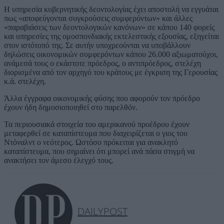
Η υπηρεσία κυβερνητικής δεοντολογίας έχει αποστολή να εγγυάται
πως «αποφεύγονται συγκρούσεις συμφερόντων» και άλλες
«παραβιάσεις των δεοντολογικών κανόνων» σε κάπου 140 φορείς
και υπηρεσίες της ομοσπονδιακής εκτελεστικής εξουσίας, εξηγείται
στον ιστότοπό της. Σε αυτήν υποχρεούνται να υποβάλλουν
δηλώσεις οικονομικών συμφερόντων κάπου 26.000 αξιωματούχοι,
ανάμεσά τους ο εκάστοτε πρόεδρος, ο αντιπρόεδρος, στελέχη
διορισμένα από τον αρχηγό του κράτους με έγκριση της Γερουσίας
κ.ά. στελέχη.
Άλλα έγγραφα οικονομικής φύσης που αφορούν τον πρόεδρο
έχουν ήδη δημοσιοποιηθεί στο παρελθόν.
Τα περιουσιακά στοιχεία του αμερικανού προέδρου έχουν
μεταφερθεί σε καταπίστευμα που διαχειρίζεται ο γιος του
Ντόναλντ ο νεότερος. Ωστόσο πρόκειται για ανακλητό
καταπίστευμα, που σημαίνει ότι μπορεί ανά πάσα στιγμή να
ανακτήσει τον άμεσο έλεγχό τους.
DAILYPOST