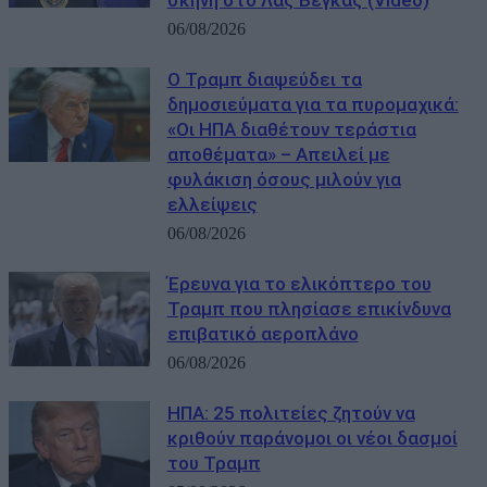
σκηνή στο Λας Βέγκας (Video)
06/08/2026
Ο Τραμπ διαψεύδει τα
δημοσιεύματα για τα πυρομαχικά:
«Οι ΗΠΑ διαθέτουν τεράστια
αποθέματα» – Απειλεί με
φυλάκιση όσους μιλούν για
ελλείψεις
06/08/2026
Έρευνα για το ελικόπτερο του
Τραμπ που πλησίασε επικίνδυνα
επιβατικό αεροπλάνο
06/08/2026
ΗΠΑ: 25 πολιτείες ζητούν να
κριθούν παράνομοι οι νέοι δασμοί
του Τραμπ