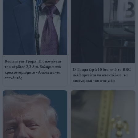
Reuters για Τραμπ: Η οικογένεια
του κέρδισε 2,3 δισ. δολάρια από
Ο Τραμπ ζητά 10 δισ. από το BBC
κρυπτονομίσματα - Απώλειες για
αλλά αρνείται να αποκαλύψει τα
επενδυτές
οικονομικά του στοιχεία