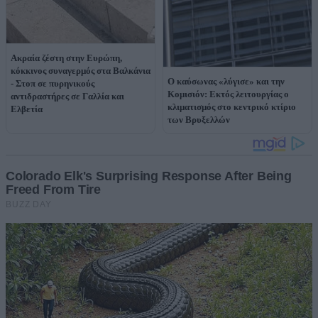
Ακραία ζέστη στην Ευρώπη,
κόκκινος συναγερμός στα Βαλκάνια
O καύσωνας «λύγισε» και την
- Στοπ σε πυρηνικούς
Κομισιόν: Εκτός λειτουργίας ο
αντιδραστήρες σε Γαλλία και
κλιματισμός στο κεντρικό κτίριο
Ελβετία
των Βρυξελλών