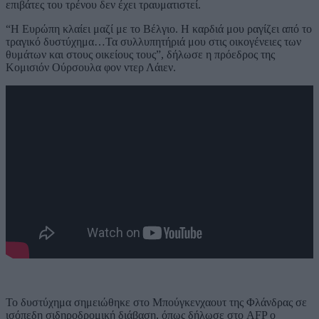
επιβάτες του τρένου δεν έχει τραυματιστεί.
“Η Ευρώπη κλαίει μαζί με το Βέλγιο. Η καρδιά μου ραγίζει από το
τραγικό δυστύχημα…Τα συλλυπητήριά μου στις οικογένειες των
θυμάτων και στους οικείους τους”, δήλωσε η πρόεδρος της
Κομισιόν Ούρσουλα φον ντερ Λάιεν.
Το δυστύχημα σημειώθηκε στο Μπούγκενχαουτ της Φλάνδρας σε
ισόπεδη σιδηροδρομική διάβαση, όπως δήλωσε στο AFP ο