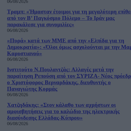
06/08/2026
Τραμπ: «Ήμασταν έτοιμοι για τη μεγαλύτερη επίθ
από τον Β’ Παγκόσμιο Πόλεμο – Το Ιράν μας
παρακάλεσε για συνομιλίες»
06/08/2026
«Πυρά» κατά των ΜΜΕ από την «Ελπίδα για τη
Δημοκρατία»: «Όλοι όμως ασχολούνται με την Μα
Καρυστιανού»
06/08/2026
Ινστιτούτο Ν.Πουλαντζάς: Αλλαγές μετά την
παραίτηση Ρεπούση από τον ΣΥΡΙΖΑ- Νέος πρόεδρ
ο Χριστόφορος Βερναρδάκης, διευθυντής ο
Παναγιώτης Κορμάς
06/08/2026
Χατζηδάκης: «Στον κάλαθο των αχρήστων οι
αμφισβητήσεις για το καλώδιο της ηλεκτρικής
διασύνδεσης Ελλάδας-Κύπρου»
06/08/2026