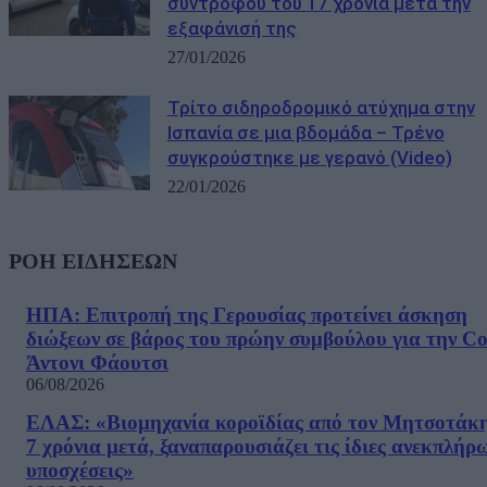
συντρόφου του 17 χρόνια μετά την
εξαφάνισή της
27/01/2026
Τρίτο σιδηροδρομικό ατύχημα στην
Ισπανία σε μια βδομάδα – Τρένο
συγκρούστηκε με γερανό (Video)
22/01/2026
ΡΟΗ ΕΙΔΗΣΕΩΝ
ΗΠΑ: Επιτροπή της Γερουσίας προτείνει άσκηση
διώξεων σε βάρος του πρώην συμβούλου για την Co
Άντονι Φάουτσι
06/08/2026
ΕΛΑΣ: «Βιομηχανία κοροϊδίας από τον Μητσοτάκ
7 χρόνια μετά, ξαναπαρουσιάζει τις ίδιες ανεκπλήρ
υποσχέσεις»