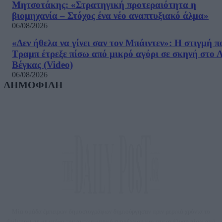
Μητσοτάκης: «Στρατηγική προτεραιότητα η
βιομηχανία – Στόχος ένα νέο αναπτυξιακό άλμα»
06/08/2026
«Δεν ήθελα να γίνει σαν τον Μπάιντεν»: Η στιγμή π
Τραμπ έτρεξε πίσω από μικρό αγόρι σε σκηνή στο 
Βέγκας (Video)
06/08/2026
ΔΗΜΟΦΙΛΗ
Μία ομάδα έμπειρων δημοσιογράφων δημιούργησαν πριν μερικά χρόνια το
dailypost.gr, με στόχο την αντικειμενική ενημέρωση και την ανάλυση πίσω από