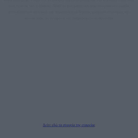
τους τίτλους των ειδήσεων. Μαζί με μια μαχητική δημοσιογραφική ομάδα,
αποκαλύπτουν πολιτικά και παραπολιτικά θέματα, γράφουν επωνύμως την
άποψη τους, με γνώμονα τον ενημερωμένο αναγνώστη.
DAILYPOST.GR – ΤΑΥΤΌΤΗΤΑ
Ιδιοκτήτρια εταιρεία: «ΝΟΗΣΙΣ ΙΚΕ»
Έδρα: Δήμος Αμαρουσίου Αττικής, Αγ. Αθανασίου αρ. 21, Τ.Κ. 15125
ΑΦΜ: 801093076, Δ.Ο.Υ.: ΚΕΦΟΔΕ ΑΤΤΙΚΗΣ, E-mail: press@dailypost.gr, Τηλ.
επικοινωνίας: 2108066997
Νόμιμος Εκπρόσωπος: Ζαχαρός Σταμάτης
Μέτοχοι: Ζαχαρός Σταμάτης, Κουβαράς Γεώργιος, ΥΠΗΡΕΣΙΕΣ ΠΡΟΗΓΜΕΝΗΣ
ΤΕΧΝΟΛΟΓΙΑΣ ΠΑΡΑΓΩΓΗΣ ΟΠΤΙΚΟΑΚΟΥΣΤΙΚΩΝ ΜΕΣΩΝ ΜΕΛΕΤΩΝ ΚΑΙ
ΠΑΡΟΧΗΣ ΥΠΗΡΕΣΙΩΝ PLD PLUS ΑΝΩΝ ΕΤΑΙΡΙΑ
Δικαιούχος του ονόματος τομέα (dailypost.gr): ΝΟΗΣΙΣ ΙΚΕ
Διευθυντής/Διαχειριστής: Ζαχαρός Σταμάτης
Διευθυντής Σύνταξης: Ρενάτο Λέκκα
Δείτε εδώ τα στοιχεία της εταιρείας