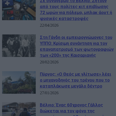
Σε συναγερμό το Βέλγιο: Ζητούν
από τους πολίτες κιτ επιβίωσης
72 ωρών για πόλεμο, μπλακ άουτ ή
φυσικές καταστροφές
22/04/2026
Στη Γάνδη οι εμπειρογνώμονες του
ΥΠΠΟ: Κρίσιμη συνάντηση για τον
επαναπατρισμό των φωτογραφιών
των «200» της Καισαριανής
20/02/2026
Πύργος: «Ο Θεός με γλίτωσε» λέει
ο μηχανοδηγός του τρένου που το
καταπλάκωσε μεγάλο δέντρο
27/01/2026
Βέλγιο: Ένας 60χρονος Γάλλος
διώκεται για τον φόνο της