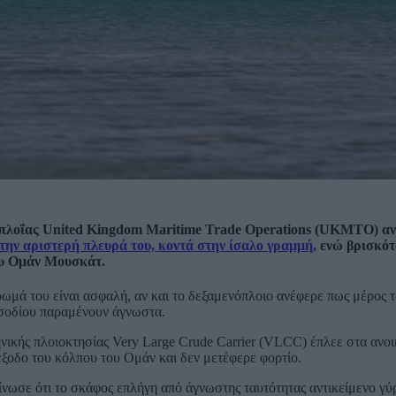
σιπλοΐας United Kingdom Maritime Trade Operations (UKMTO) α
την αριστερή πλευρά του, κοντά στην ίσαλο γραμμή,
ενώ βρισκότ
ου Ομάν Μουσκάτ.
ωμά του είναι ασφαλή, αν και το δεξαμενόπλοιο ανέφερε πως μέρος
ισοδίου παραμένουν άγνωστα.
νικής πλοιοκτησίας Very Large Crude Carrier (VLCC) έπλεε στα ανοι
ξοδο του κόλπου του Ομάν και δεν μετέφερε φορτίο.
κοίνωσε ότι το σκάφος επλήγη από άγνωστης ταυτότητας αντικείμενο γύ