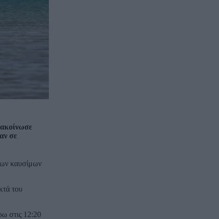
νακοίνωσε
αν σε
 των καυσίμων
κτά του
ρω στις 12:20