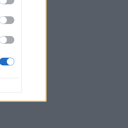
ούζ:
της ναυσιπλοΐας
ωνία ΗΠΑ– Ιράν