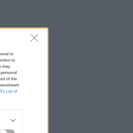
sonal or
ection to
ou may
 personal
out of the
 downstream
B’s List of