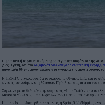
Η βρετανική στρατιωτική υπηρεσία για την ασφάλεια της ναυ
χθες, Τρίτη, ότι ένα
δεξαμενόπλοιο ανέφερε εξωτερική έκρηξη σ
απόσταση 60 ναυτικών μιλίων στα ανοικτά της πρωτεύουσας τ
Η UKMTO ανακοίνωσε ότι το σκάφος, το Olympic Life, και το πλήρ
κίνησής του χύθηκαν στη θάλασσα. Πρόσθεσε πως τα αίτια του επε
Σύμφωνα με τα δεδομένα της υπηρεσίας MarineTraffic, αυτό το ελλη
Μουσκάτ γύρω στις 10:00 (ώρα Ελλάδας) κατευθυνόμενο προς την έ
Η εταιρεία που διαχειρίζεται το πλοίο, η Springfield Shipping, ανα