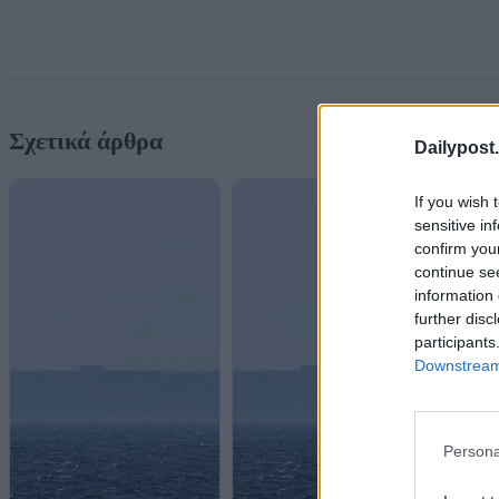
Σχετικά άρθρα
Dailypost.
If you wish 
sensitive in
confirm you
continue se
information 
further disc
participants
Downstream 
Persona