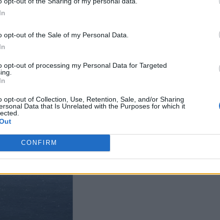
o opt-out of the Sharing of my personal data.
In
o opt-out of the Sale of my Personal Data.
In
to opt-out of processing my Personal Data for Targeted
 επίθεση με drones σε
Στενά του Ορμούζ: Πλοίο
Στενά του Ορμ
ing.
ικής διαχείρισης
δέχτηκε χτύπημα από άγνωστο
Επανεκκίνηση 
In
ενόπλοια στη Μαύρη
βλήμα κοντά στο Ομάν
μετά τη συμφ
σσα
o opt-out of Collection, Use, Retention, Sale, and/or Sharing
ersonal Data that Is Unrelated with the Purposes for which it
lected.
Out
CONFIRM