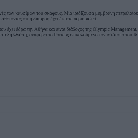
μενές των καυσίμων του σκάφους. Μια ιριδίζουσα μεμβράνη πετρελαίο
σθέτοντας ότι η διαρροή έχει έκτοτε περιοριστεί.
υ έχει έδρα την Αθήνα και είναι διάδοχος της Olympic Management, 
στοτέλη Ωνάση, αναφέρει το Ρόιτερς επικαλούμενο τον ιστότοπο του Ι