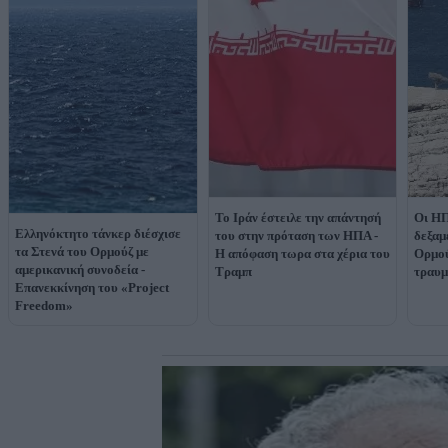
Το Ιράν έστειλε την απάντησή
Οι ΗΠ
Ελληνόκτητο τάνκερ διέσχισε
του στην πρόταση των ΗΠΑ -
δεξαμ
τα Στενά του Ορμούζ με
Η απόφαση τωρα στα χέρια του
Ορμού
αμερικανική συνοδεία -
Τραμπ
τραυμ
Επανεκκίνηση του «Project
Freedom»