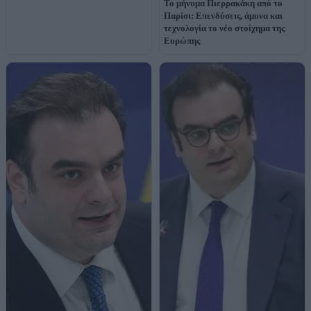
Το μήνυμα Πιερρακάκη από το
Παρίσι: Επενδύσεις, άμυνα και
τεχνολογία το νέο στοίχημα της
Ευρώπης