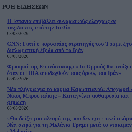
ΡΟΗ ΕΙΔΗΣΕΩΝ
Η Ισπανία επιβάλλει συνοριακούς ελέγχους σε
ταξιδιώτες από την Ιταλία
08/08/2026
CNN: Γιατί ο κορυφαίος στρατηγός του Τραμπ ζητ
διπλωματική έξοδο από το Ιράν
08/08/2026
Φρουροί της Επανάστασης: «Το Ορμούζ θα ανοίξει
όταν οι ΗΠΑ αποδεχθούν τους όρους του Ιράν»
08/08/2026
Νέο πλήγμα για το κόμμα Καρυστιανού: Αποχωρεί 
Νίκος Μπρουτζάκης – Καταγγέλει αυθαιρεσία και
φίμωση
08/08/2026
«Θα δείξει μια πλευρά της που δεν έχει φανεί ακόμ
Νέα σειρά για τη Μελάνια Τραμπ μετά το ντοκιμαν
«Melania»