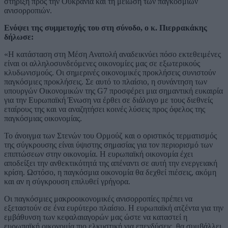
στήριξη προς την Ουκρανία και τη μείωση των παγκόσμιων
ανισορροπιών.
Ενόψει της συμμετοχής του στη σύνοδο, ο κ. Πιερρακάκης
δήλωσε:
«Η κατάσταση στη Μέση Ανατολή αναδεικνύει πόσο εκτεθειμένες
είναι οι αλληλοσυνδεόμενες οικονομίες μας σε εξωτερικούς
κλυδωνισμούς. Οι σημερινές οικονομικές προκλήσεις συνιστούν
παγκόσμιες προκλήσεις. Σε αυτό το πλαίσιο, η συνάντηση των
υπουργών Οικονομικών της G7 προσφέρει μια σημαντική ευκαιρία
για την Ευρωπαϊκή Ένωση να έρθει σε διάλογο με τους διεθνείς
εταίρους της και να αναζητήσει κοινές λύσεις προς όφελος της
παγκόσμιας οικονομίας.
Το άνοιγμα των Στενών του Ορμούζ και ο οριστικός τερματισμός
της σύγκρουσης είναι ύψιστης σημασίας για τον περιορισμό των
επιπτώσεων στην οικονομία. Η ευρωπαϊκή οικονομία έχει
αποδείξει την ανθεκτικότητά της απέναντι σε αυτή την ενεργειακή
κρίση. Ωστόσο, η παγκόσμια οικονομία θα δεχθεί πιέσεις, ακόμη
και αν η σύγκρουση επιλυθεί γρήγορα.
Οι παγκόσμιες μακροοικονομικές ανισορροπίες πρέπει να
εξεταστούν σε ένα ευρύτερο πλαίσιο. Η ευρωπαϊκή ατζέντα για την
εμβάθυνση των κεφαλαιαγορών μας ώστε να καταστεί η
ευρωπαϊκή οικονομία πιο ελκυστική για επενδύσεις, θα συμβάλλει