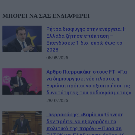
ΜΠΟΡΕΙ ΝΑ ΣΑΣ ΕΝΔΙΑΦΕΡΕΙ
Ρήτρα διαφυγής στην ενέργεια: Η
Ελλάδα ζήτησε επέκταση –
Επενδύσεις 1 δισ. ευρώ έως το
2028
06/08/2026
Άρθρο Πιερρακάκη στους FΤ: «Για
να δημιουργήσει νέο πλούτο, η
Ευρώπη πρέπει να αξιοποιήσει τις
δυνατότητες του ραδιοφάσματος»
28/07/2026
Πιερρακάκης: «Καμία κυβέρνηση
δεν πρέπει να εξαγοράζει το
πολιτικό της παρόν» – Πυρά σε