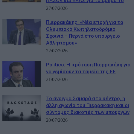
ΠΑΣΟΚ και ΕΛΑΣ για το άρθρο 16
27/07/2026
Πιερρακάκης: «Νέα εποχή για το
Ολυμπιακό Κωπηλατοδρόμιο
Σχοινιά – Περνά στο υπουργείο
Αθλητισμού»
22/07/2026
Politico: Η πρόταση Πιερρακάκη για
να γεμίσουν τα ταμεία της ΕΕ
21/07/2026
Το άνοιγμα Σαμαρά στο κέντρο, η
άλλη αγωνία του Πιερρακάκη και οι
σύντομες διακοπές των υπουργών
20/07/2026