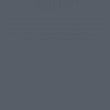
Μία ομάδα έμπειρων δημοσιογράφων δημιούργησαν πριν μερικά χρόνια το
dailypost.gr, με στόχο την αντικειμενική ενημέρωση και την ανάλυση πίσω από
τους τίτλους των ειδήσεων. Μαζί με μια μαχητική δημοσιογραφική ομάδα,
αποκαλύπτουν πολιτικά και παραπολιτικά θέματα, γράφουν επωνύμως την
άποψη τους, με γνώμονα τον ενημερωμένο αναγνώστη.
DAILYPOST.GR – ΤΑΥΤΌΤΗΤΑ
Ιδιοκτήτρια εταιρεία: «ΝΟΗΣΙΣ ΙΚΕ»
Έδρα: Δήμος Αμαρουσίου Αττικής, Αγ. Αθανασίου αρ. 21, Τ.Κ. 15125
ΑΦΜ: 801093076, Δ.Ο.Υ.: ΚΕΦΟΔΕ ΑΤΤΙΚΗΣ, E-mail: press@dailypost.gr, Τηλ.
επικοινωνίας: 2108066997
Νόμιμος Εκπρόσωπος: Ζαχαρός Σταμάτης
Μέτοχοι: Ζαχαρός Σταμάτης, Κουβαράς Γεώργιος, ΥΠΗΡΕΣΙΕΣ ΠΡΟΗΓΜΕΝΗΣ
ΤΕΧΝΟΛΟΓΙΑΣ ΠΑΡΑΓΩΓΗΣ ΟΠΤΙΚΟΑΚΟΥΣΤΙΚΩΝ ΜΕΣΩΝ ΜΕΛΕΤΩΝ ΚΑΙ
ΠΑΡΟΧΗΣ ΥΠΗΡΕΣΙΩΝ PLD PLUS ΑΝΩΝ ΕΤΑΙΡΙΑ