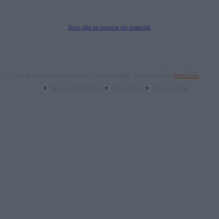
Δικαιούχος του ονόματος τομέα (dailypost.gr): ΝΟΗΣΙΣ ΙΚΕ
Διευθυντής/Διαχειριστής: Ζαχαρός Σταμάτης
Διευθυντής Σύνταξης: Ρενάτο Λέκκα
Δείτε εδώ τα στοιχεία της εταιρείας
© 2024 Πνευματικά δικαιώματα: "ΝΟΗΣΙΣ ΙΚΕ". Developed by
Webalists
Πολιτική απορρήτου
Όροι χρήσης
Επικοινωνία