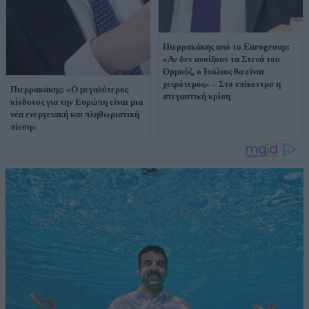
Πιερρακάκης από το Eurogroup:
«Αν δεν ανοίξουν τα Στενά του
Ορμούζ, ο Ιούλιος θα είναι
χειρότερος» – Στο επίκεντρο η
Πιερρακάκης: «Ο μεγαλύτερος
στεγαστική κρίση
κίνδυνος για την Ευρώπη είναι μια
νέα ενεργειακή και πληθωριστική
πίεση»