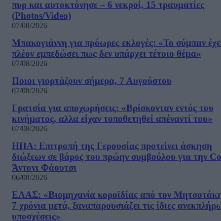
πυρ και αυτοκτόνησε – 6 νεκροί, 15 τραυματίες
(Photos/Video)
07/08/2026
Μπακογιάννη για πρόωρες εκλογές: «Το σύμπαν έχε
πλέον εμπεδώσει πως δεν υπάρχει τέτοιο θέμα»
07/08/2026
Ποιοι γιορτάζουν σήμερα, 7 Αυγούστου
07/08/2026
Γρατσία για αποχωρήσεις: «Bρίσκονταν εντός του
κινήματος, αλλα είχαν τοποθετηθεί απέναντί του»
07/08/2026
ΗΠΑ: Επιτροπή της Γερουσίας προτείνει άσκηση
διώξεων σε βάρος του πρώην συμβούλου για την Co
Άντονι Φάουτσι
06/08/2026
ΕΛΑΣ: «Βιομηχανία κοροϊδίας από τον Μητσοτάκ
7 χρόνια μετά, ξαναπαρουσιάζει τις ίδιες ανεκπλήρ
υποσχέσεις»