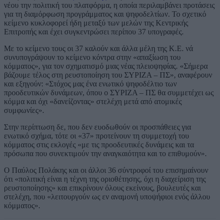
νέου την πολιτική του πλατφόρμα, η οποία περιλαμβάνει προτάσεις
για τη διαμόρφωση προγράμματος και ψηφοδελτίων. Το σχετικό
κείμενο κυκλοφορεί ήδη μεταξύ των μελών της Κεντρικής
Επιτροπής και έχει συγκεντρώσει περίπου 37 υπογραφές.
Με το κείμενο τους οι 37 καλούν και άλλα μέλη της Κ.Ε. νά
συνυπογράψουν το κείμενο κόντρα στην «απαξίωση του
κόμματος», για τον σχηματισμό μιας νέας πλειοψηφίας. «Σήμερα
βάζουμε τέλος στη ρευστοποίηση του ΣΥΡΙΖΑ – ΠΣ», αναφέρουν
και εξηγούν: «Στόχος μας ένα ενωτικό ψηφοδέλτιο των
προοδευτικών δυνάμεων, όπου ο ΣΥΡΙΖΑ – ΠΣ θα συμμετέχει ως
κόμμα και όχι «δανείζοντας» στελέχη μετά από ατομικές
συμφωνίες».
Στην περίπτωση δε, που δεν ευοδωθούν οι προσπάθειες για
ενωτικό σχήμα, τότε οι «37» προτείνουν τη συμμετοχή του
κόμματος στις εκλογές «με τις προοδευτικές δυνάμεις και τα
πρόσωπα που συνεκτιμούν την αναγκαιότητα και το επιθυμούν».
Ο Παύλος Πολάκης και οι άλλοι 36 σύντροφοί του επισημαίνουν
ότι «πολιτική είναι η τέχνη της οριοθέτησης, όχι η διαχείριση της
ρευστοποίησης» και επικρίνουν όλους εκείνους, βουλευτές και
στελέχη, που «λειτουργούν ως εν αναμονή υποψήφιοι ενός άλλου
κόμματος».