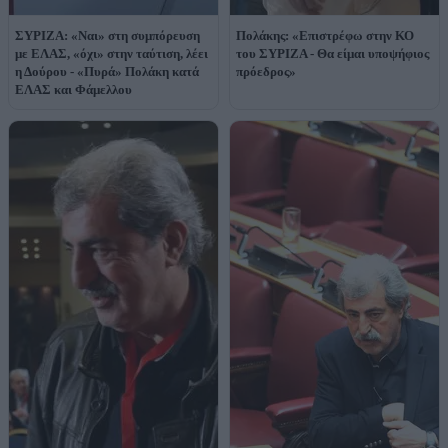
ΣΥΡΙΖΑ: «Ναι» στη συμπόρευση
Πολάκης: «Επιστρέφω στην ΚΟ
με ΕΛΑΣ, «όχι» στην ταύτιση, λέει
του ΣΥΡΙΖΑ - Θα είμαι υποψήφιος
η Δούρου - «Πυρά» Πολάκη κατά
πρόεδρος»
ΕΛΑΣ και Φάμελλου