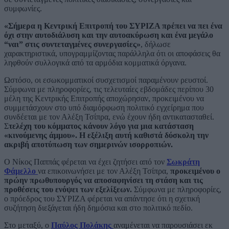
συμφωνίες.
«Σήμερα η Κεντρική Επιτροπή του ΣΥΡΙΖΑ πρέπει να πει ένα
όχι στην αυτοδιάλυση και την αυτοακύρωση και ένα μεγάλο
“ναι” στις συντεταγμένες συνεργασίες»
, δήλωσε
χαρακτηριστικά, υπογραμμίζοντας παράλληλα ότι οι αποφάσεις θα
ληφθούν συλλογικά από τα αρμόδια κομματικά όργανα.
Ωστόσο, οι εσωκομματικοί συσχετισμοί παραμένουν ρευστοί.
Σύμφωνα με πληροφορίες, τις τελευταίες εβδομάδες περίπου 30
μέλη της Κεντρικής Επιτροπής αποχώρησαν, προκειμένου να
συμμετάσχουν στο υπό διαμόρφωση πολιτικό εγχείρημα που
συνδέεται με τον Αλέξη Τσίπρα, ενώ έχουν ήδη αντικατασταθεί.
Σ
τελέχη του κόμματος κάνουν λόγο για μια κατάσταση
«κινούμενης άμμου». Η εξέλιξη αυτή καθιστά δύσκολη την
ακριβή αποτύπωση των σημερινών ισορροπιών.
Ο Νίκος Παππάς φέρεται να έχει ζητήσει από τον
Σωκράτη
Φάμελλο
να επικοινωνήσει με τον Αλέξη Τσίπρα,
προκειμένου ο
πρώην πρωθυπουργός να αποσαφηνίσει τη στάση και τις
προθέσεις του ενόψει των εξελίξεων.
Σύμφωνα με πληροφορίες,
ο πρόεδρος του ΣΥΡΙΖΑ φέρεται να απάντησε ότι η σχετική
συζήτηση διεξάγεται ήδη δημόσια και στο πολιτικό πεδίο.
Στο μεταξύ, ο
Παύλος Πολάκης
αναμένεται να παρουσιάσει εκ