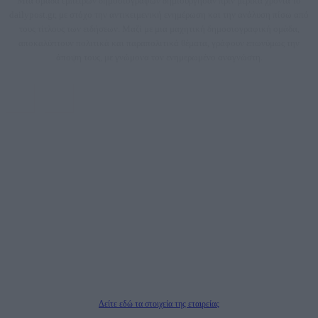
Μία ομάδα έμπειρων δημοσιογράφων δημιούργησαν πριν μερικά χρόνια το
dailypost.gr, με στόχο την αντικειμενική ενημέρωση και την ανάλυση πίσω από
τους τίτλους των ειδήσεων. Μαζί με μια μαχητική δημοσιογραφική ομάδα,
αποκαλύπτουν πολιτικά και παραπολιτικά θέματα, γράφουν επωνύμως την
άποψη τους, με γνώμονα τον ενημερωμένο αναγνώστη.
DAILYPOST.GR – ΤΑΥΤΌΤΗΤΑ
Ιδιοκτήτρια εταιρεία: «ΝΟΗΣΙΣ ΙΚΕ»
Έδρα: Δήμος Αμαρουσίου Αττικής, Αγ. Αθανασίου αρ. 21, Τ.Κ. 15125
ΑΦΜ: 801093076, Δ.Ο.Υ.: ΚΕΦΟΔΕ ΑΤΤΙΚΗΣ, E-mail: press@dailypost.gr, Τηλ.
επικοινωνίας: 2108066997
Νόμιμος Εκπρόσωπος: Ζαχαρός Σταμάτης
Μέτοχοι: Ζαχαρός Σταμάτης, Κουβαράς Γεώργιος, ΥΠΗΡΕΣΙΕΣ ΠΡΟΗΓΜΕΝΗΣ
ΤΕΧΝΟΛΟΓΙΑΣ ΠΑΡΑΓΩΓΗΣ ΟΠΤΙΚΟΑΚΟΥΣΤΙΚΩΝ ΜΕΣΩΝ ΜΕΛΕΤΩΝ ΚΑΙ
ΠΑΡΟΧΗΣ ΥΠΗΡΕΣΙΩΝ PLD PLUS ΑΝΩΝ ΕΤΑΙΡΙΑ
Δικαιούχος του ονόματος τομέα (dailypost.gr): ΝΟΗΣΙΣ ΙΚΕ
Διευθυντής/Διαχειριστής: Ζαχαρός Σταμάτης
Διευθυντής Σύνταξης: Ρενάτο Λέκκα
Δείτε εδώ τα στοιχεία της εταιρείας