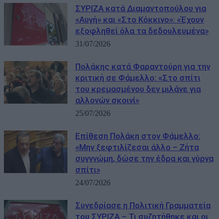
ΣΥΡΙΖΑ κατά Διαμαντοπούλου για
«Αυγή» και «Στο Κόκκινο»: «Έχουν
εξοφληθεί όλα τα δεδουλευμένα»
31/07/2026
Πολάκης κατά Φαραντούρη για την
κριτική σε Φάμελλο: «Στο σπίτι
του κρεμασμένου δεν μιλάνε για
αλλονών σκοινί»
25/07/2026
Επίθεση Πολάκη στον Φάμελλο:
«Μην ξεφτιλίζεσαι άλλο – Ζήτα
συγγνώμη, δώσε την έδρα και γύρνα
σπίτι»
24/07/2026
Συνεδρίασε η Πολιτική Γραμματεία
του ΣΥΡΙΖΑ – Τι συζητήθηκε και οι