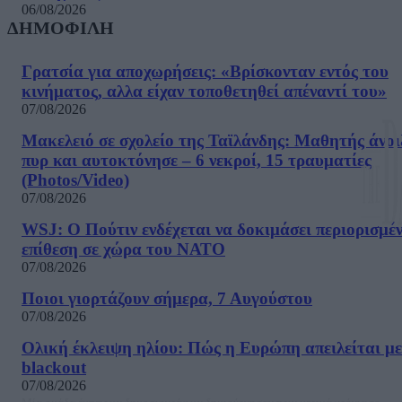
06/08/2026
ΔΗΜΟΦΙΛΗ
Γρατσία για αποχωρήσεις: «Bρίσκονταν εντός του
κινήματος, αλλα είχαν τοποθετηθεί απέναντί του»
07/08/2026
Μακελειό σε σχολείο της Ταϊλάνδης: Μαθητής άνοι
πυρ και αυτοκτόνησε – 6 νεκροί, 15 τραυματίες
(Photos/Video)
07/08/2026
WSJ: Ο Πούτιν ενδέχεται να δοκιμάσει περιορισμέ
επίθεση σε χώρα του ΝΑΤΟ
07/08/2026
Ποιοι γιορτάζουν σήμερα, 7 Αυγούστου
07/08/2026
Ολική έκλειψη ηλίου: Πώς η Ευρώπη απειλείται με
blackout
07/08/2026