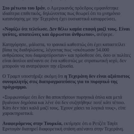
Στο μέτωπο του Ιράν
, ο Αμερικανός πρόεδρος εμφανίστηκε
ιδιαίτερα επιθετικός, δηλώνοντας πως θεωρεί ότι το μνημόνιο
κατανόησης με την Τεχεράνη έχει ουσιαστικά καταρρεύσει.
«Νομίζω ότι τελείωσε. Δεν θέλω καμία επαφή μαζί τους. Είναι
ψεύτες, απατεώνες και άρρωστοι άνθρωποι»,
ανέφερε.
Κατηγόρησε, μάλιστα, το ιρανικό καθεστώς ότι έχει καταστείλει
βίαια τις διαδηλώσεις, λέγοντας πως «σκότωσαν 54.000
ανθρώπους που διαμαρτύρονταν» και πρόσθεσε ότι, όσο οι πολίτες
είναι άοπλοι απέναντι σε ένα καθεστώς με στρατιωτική ισχύ, δεν
μπορούν να ανατρέψουν την εξουσία.
Ο Τραμπ υποστήριξε ακόμη ότι
η Τεχεράνη δεν είναι αξιόπιστος
συνομιλητής στις διαπραγματεύσεις για το πυρηνικό της
πρόγραμμα.
«Συμφωνούμε ότι δεν θα αποκτήσουν πυρηνικά όπλα και μετά
βγαίνουν δημόσια και λένε ότι δεν συζητήθηκε ποτέ κάτι τέτοιο.
Κάτι δεν πάει καλά μαζί τους. Έχουν χάσει τα λογικά τους», είπε
χαρακτηριστικά.
Αναφερόμενος στην Τουρκία,
εκτίμησε ότι ο Ρετζέπ Ταγίπ
Ερντογάν διατηρεί διαφορετική στάση απέναντι στην Τεχεράνη.