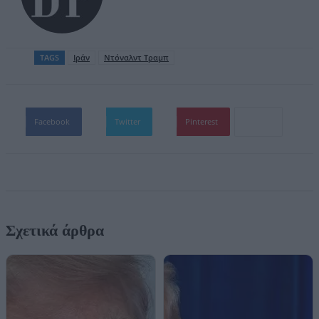
TAGS
Ιράν
Ντόναλντ Τραμπ
Facebook
Twitter
Pinterest
Σχετικά άρθρα