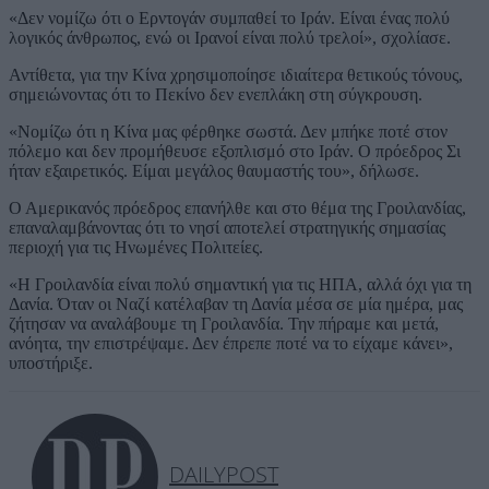
«Δεν νομίζω ότι ο Ερντογάν συμπαθεί το Ιράν. Είναι ένας πολύ
λογικός άνθρωπος, ενώ οι Ιρανοί είναι πολύ τρελοί», σχολίασε.
Αντίθετα, για την Κίνα χρησιμοποίησε ιδιαίτερα θετικούς τόνους,
σημειώνοντας ότι το Πεκίνο δεν ενεπλάκη στη σύγκρουση.
«Νομίζω ότι η Κίνα μας φέρθηκε σωστά. Δεν μπήκε ποτέ στον
πόλεμο και δεν προμήθευσε εξοπλισμό στο Ιράν. Ο πρόεδρος Σι
ήταν εξαιρετικός. Είμαι μεγάλος θαυμαστής του», δήλωσε.
Ο Αμερικανός πρόεδρος επανήλθε και στο θέμα της Γροιλανδίας,
επαναλαμβάνοντας ότι το νησί αποτελεί στρατηγικής σημασίας
περιοχή για τις Ηνωμένες Πολιτείες.
«Η Γροιλανδία είναι πολύ σημαντική για τις ΗΠΑ, αλλά όχι για τη
Δανία. Όταν οι Ναζί κατέλαβαν τη Δανία μέσα σε μία ημέρα, μας
ζήτησαν να αναλάβουμε τη Γροιλανδία. Την πήραμε και μετά,
ανόητα, την επιστρέψαμε. Δεν έπρεπε ποτέ να το είχαμε κάνει»,
υποστήριξε.
DAILYPOST