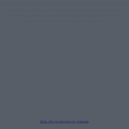
dailypost.gr, με στόχο την αντικειμενική ενημέρωση και την ανάλυση πίσω από
τους τίτλους των ειδήσεων. Μαζί με μια μαχητική δημοσιογραφική ομάδα,
αποκαλύπτουν πολιτικά και παραπολιτικά θέματα, γράφουν επωνύμως την
άποψη τους, με γνώμονα τον ενημερωμένο αναγνώστη.
DAILYPOST.GR – ΤΑΥΤΌΤΗΤΑ
Ιδιοκτήτρια εταιρεία: «ΝΟΗΣΙΣ ΙΚΕ»
Έδρα: Δήμος Αμαρουσίου Αττικής, Αγ. Αθανασίου αρ. 21, Τ.Κ. 15125
ΑΦΜ: 801093076, Δ.Ο.Υ.: ΚΕΦΟΔΕ ΑΤΤΙΚΗΣ, E-mail: press@dailypost.gr, Τηλ.
επικοινωνίας: 2108066997
Νόμιμος Εκπρόσωπος: Ζαχαρός Σταμάτης
Μέτοχοι: Ζαχαρός Σταμάτης, Κουβαράς Γεώργιος, ΥΠΗΡΕΣΙΕΣ ΠΡΟΗΓΜΕΝΗΣ
ΤΕΧΝΟΛΟΓΙΑΣ ΠΑΡΑΓΩΓΗΣ ΟΠΤΙΚΟΑΚΟΥΣΤΙΚΩΝ ΜΕΣΩΝ ΜΕΛΕΤΩΝ ΚΑΙ
ΠΑΡΟΧΗΣ ΥΠΗΡΕΣΙΩΝ PLD PLUS ΑΝΩΝ ΕΤΑΙΡΙΑ
Δικαιούχος του ονόματος τομέα (dailypost.gr): ΝΟΗΣΙΣ ΙΚΕ
Διευθυντής/Διαχειριστής: Ζαχαρός Σταμάτης
Διευθυντής Σύνταξης: Ρενάτο Λέκκα
Δείτε εδώ τα στοιχεία της εταιρείας