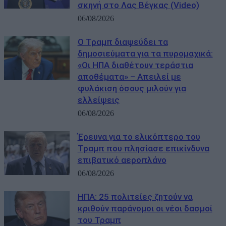
σκηνή στο Λας Βέγκας (Video)
06/08/2026
Ο Τραμπ διαψεύδει τα
δημοσιεύματα για τα πυρομαχικά:
«Οι ΗΠΑ διαθέτουν τεράστια
αποθέματα» – Απειλεί με
φυλάκιση όσους μιλούν για
ελλείψεις
06/08/2026
Έρευνα για το ελικόπτερο του
Τραμπ που πλησίασε επικίνδυνα
επιβατικό αεροπλάνο
06/08/2026
ΗΠΑ: 25 πολιτείες ζητούν να
κριθούν παράνομοι οι νέοι δασμοί
του Τραμπ