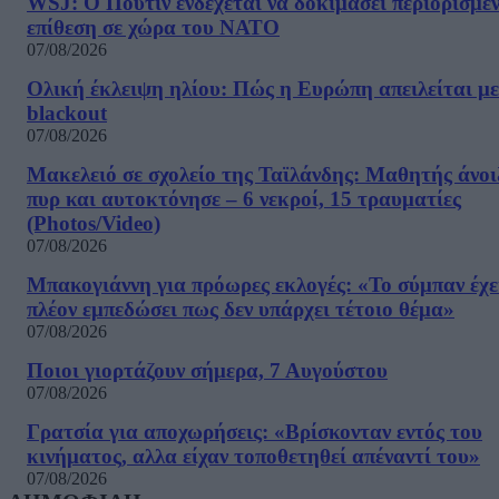
WSJ: Ο Πούτιν ενδέχεται να δοκιμάσει περιορισμέ
επίθεση σε χώρα του ΝΑΤΟ
07/08/2026
Ολική έκλειψη ηλίου: Πώς η Ευρώπη απειλείται με
blackout
07/08/2026
Μακελειό σε σχολείο της Ταϊλάνδης: Μαθητής άνοι
πυρ και αυτοκτόνησε – 6 νεκροί, 15 τραυματίες
(Photos/Video)
07/08/2026
Μπακογιάννη για πρόωρες εκλογές: «Το σύμπαν έχε
πλέον εμπεδώσει πως δεν υπάρχει τέτοιο θέμα»
07/08/2026
Ποιοι γιορτάζουν σήμερα, 7 Αυγούστου
07/08/2026
Γρατσία για αποχωρήσεις: «Bρίσκονταν εντός του
κινήματος, αλλα είχαν τοποθετηθεί απέναντί του»
07/08/2026