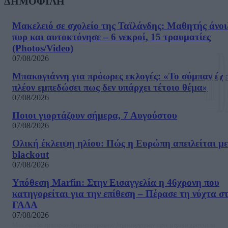
ΔΗΜΟΦΙΛΗ
Μακελειό σε σχολείο της Ταϊλάνδης: Μαθητής άνοι
πυρ και αυτοκτόνησε – 6 νεκροί, 15 τραυματίες
(Photos/Video)
07/08/2026
Μπακογιάννη για πρόωρες εκλογές: «Το σύμπαν έχε
πλέον εμπεδώσει πως δεν υπάρχει τέτοιο θέμα»
07/08/2026
Ποιοι γιορτάζουν σήμερα, 7 Αυγούστου
07/08/2026
Ολική έκλειψη ηλίου: Πώς η Ευρώπη απειλείται με
blackout
07/08/2026
Υπόθεση Marfin: Στην Εισαγγελία η 46χρονη που
κατηγορείται για την επίθεση – Πέρασε τη νύχτα σ
ΓΑΔΑ
07/08/2026
Μία ομάδα έμπειρων δημοσιογράφων δημιούργησαν πριν μερικά χρόνια το