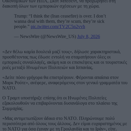
Οικονομικών των ΗΠΑ, Σκοτ Μπέσεντ, να προχωρήσει στη
διακοπή όλων των εμπορικών σχέσεων με τη χώρα.
Trump: “I think the (Iran ceasefire) is over. I don’t
wanna deal with them, they’re scum, they’re sick
people.”
pic.twitter.com/TV2C5n2vvh
— NewsWire (@NewsWire_US)
July 8, 2026
«Δεν θέλω καμία δουλειά μαζί τους», δήλωσε χαρακτηριστικά,
προσθέτοντας πως έδωσε εντολή να σταματήσουν όλες οι
εμπορικές συναλλαγές, ακόμη και οι επισκέψεις και οι τουριστικές
ροές μεταξύ Ηνωμένων Πολιτειών και Ισπανίας.
«Δείτε πόσο γρήγορα θα επιστρέψουν. Φέρονται απαίσια στον
Μαρκ Ρούτε», ανέφερε, αναφερόμενος στον γενικό γραμματέα του
ΝΑΤΟ.
Ο Τραμπ υποστήριξε επίσης ότι οι Ηνωμένες Πολιτείες
εξακολουθούν να επιβαρύνονται δυσανάλογα στο πλαίσιο της
Συμμαχίας.
«Μας αντιμετωπίζουν άδικα στο ΝΑΤΟ. Πληρώνουμε πολύ
περισσότερα από όλους τους άλλους. Δεν είμαι ευχαριστημένος με
το ΝΑΤΟ για όσα έγιναν με τη Γροιλανδία και το Ιράν», είπε.