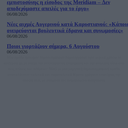
εμπιστοσύνης η είσοδος της Meridiam – Δεν
αποδεχόμαστε απειλές για το έργο»
06/08/2026
Νέες αιχμές Αυγερινού κατά Καρυστιανού: «Kάποι
ονειρεύονται βουλευτικά έδρανα και συνωμοσίες»
06/08/2026
Ποιοι γιορτάζουν σήμερα, 6 Αυγούστου
06/08/2026
Μία ομάδα έμπειρων δημοσιογράφων δημιούργησαν πριν μερικά χρόνια το
dailypost.gr, με στόχο την αντικειμενική ενημέρωση και την ανάλυση πίσω από
τους τίτλους των ειδήσεων. Μαζί με μια μαχητική δημοσιογραφική ομάδα,
αποκαλύπτουν πολιτικά και παραπολιτικά θέματα, γράφουν επωνύμως την
άποψη τους, με γνώμονα τον ενημερωμένο αναγνώστη.
DAILYPOST.GR – ΤΑΥΤΌΤΗΤΑ