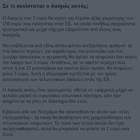
Σε τι συνίσταται ο δασμός αυτός;
Ο δασμός των 3 ευρώ θα ισχύει για δέματα αξίας μικρότερης των
150 ευρώ που εισάγονται στην ΕΕ, τα οποία συνήθως αγοράζονται
ηλεκτρονικά και μέχρι σήμερα εξαιρούνταν από όλους τους
δασμούς.
Θα επιβάλλεται ανά είδος αντικειμένου ανεξαρτήτως αριθμού: αν
ένα πακέτο περιέχει, για παράδειγμα, ένα μπλουζάκι και ένα
ζευγάρι παπούτσια, ο αγοραστής θα πρέπει να πληρώσει δύο φορές
τον δασμό των 3 ευρώ. Αντιθέτως, αν το πακέτο περιέχει δύο,
πέντε ή και 15 μπλουζάκια και κανένα άλλο προϊόν, θα πληρώσει
μόνο 3 ευρώ. Αυτή η ιδιομορφία σχετίζεται με τον τρόπο
υπολογισμού των τελωνειακών δασμών εντός της ΕΕ.
Ο δασμός αυτός είναι προσωρινός: τίθεται σε εφαρμογή μέχρι να
αλλάξει ριζικά το ευρωπαϊκό τελωνιακό σύστημα, κάτι που
αναμένεται να γίνει σε διάστημα δύο ετών.
Εξάλλου από τον Νοέμβριο θα προστεθούν σε αυτόν και «τέλη
επεξεργασίας», τα οποία θα βοηθήσουν στη χρηματοδότηση των
τελωνειακών υπηρεσιών. Το ποσό των τελών αυτών δεν έχει
ακόμη καθοριστεί, αλλά θα μπορούσε να φτάσει τα 2 ευρώ ανά
δέμα.