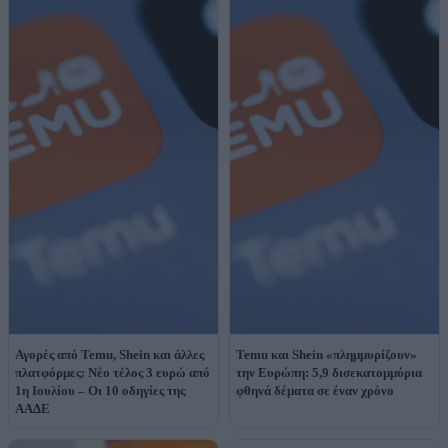
Αγορές από Temu, Shein και άλλες
Temu και Shein «πλημμυρίζουν»
πλατφόρμες: Νέο τέλος 3 ευρώ από
την Ευρώπη: 5,9 δισεκατομμύρια
1η Ιουλίου – Οι 10 οδηγίες της
φθηνά δέματα σε έναν χρόνο
ΑΑΔΕ