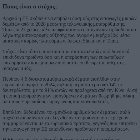
Ποιος είναι ο στόχος;
Αρχικά η ΕΕ σκόπευε να επιβάλει δασμούς στις εισαγωγές μικρών
δεμάτων από το 2028 μέσω της τελωνειακής μεταρρύθμισης.
Όμως οι 27 χώρες μέλη αποφάσισαν να επιταχύνουν τη διαδικασία
λόγω της κατακόρυφης αύξησης των αγορών μικρής αξίας μέσω
ασιατικών κυρίως πλατφόρμων, όπως η Shein και η Temu.
Στόχος είναι τόσο η προστασία των καταναλωτών από δυνητικά
επικίνδυνα προϊόντα όσο και η υπεράσπιση των ευρωπαϊκών
επιχειρήσεων και εμπόρων από αυτό που θεωρείται αθέμιτος
ανταγωνισμός.
Περίπου 4,6 δισεκατομμύρια μικρά δέματα εισήλθαν στην
ευρωπαϊκή αγορά το 2024, δηλαδή περισσότερα από 145 το
δευτερόλεπτο, με το 91% αυτών να προέρχεται από την Κίνα. Αυτή
η εισροή αφορολόγητων εισαγόμενων δεμάτων θεωρήθηκε άδικη
από τους Ευρωπαίους παραγωγούς και λιανοπωλητές.
Επιπλέον, δεδομένου του μεγάλου αριθμού των δεμάτων, πολύ
συχνά είναι αδύνατο να ελεγχθεί αν τα προϊόντα που περιέχουν
συμμορφώνονται με τα ευρωπαϊκά πρότυπα, γεγονός που επιτρέπει
την εισαγωγή στην ΕΕ επικίνδυνων προϊόντων ή απομιμήσεων.
Η ΕΕ πιστεύει ότι ο δασμός θα μειώσει αυτό το φαινόμενο