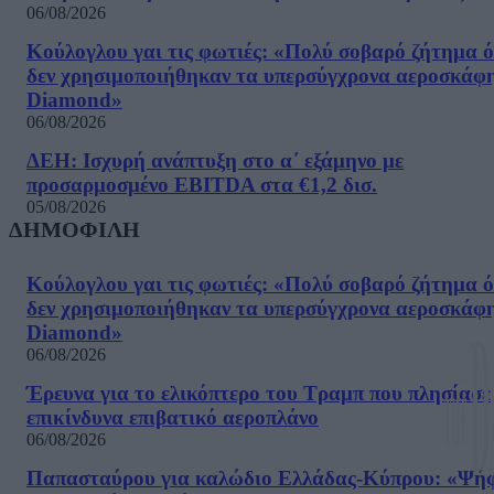
06/08/2026
Κούλογλου γαι τις φωτιές: «Πολύ σοβαρό ζήτημα ό
δεν χρησιμοποιήθηκαν τα υπερσύγχρονα αεροσκάφ
Diamond»
06/08/2026
ΔΕΗ: Ισχυρή ανάπτυξη στο α΄ εξάμηνο με
προσαρμοσμένο EBITDA στα €1,2 δισ.
05/08/2026
ΔΗΜΟΦΙΛΗ
Κούλογλου γαι τις φωτιές: «Πολύ σοβαρό ζήτημα ό
δεν χρησιμοποιήθηκαν τα υπερσύγχρονα αεροσκάφ
Diamond»
06/08/2026
Έρευνα για το ελικόπτερο του Τραμπ που πλησίασε
επικίνδυνα επιβατικό αεροπλάνο
06/08/2026
Παπασταύρου για καλώδιο Ελλάδας-Κύπρου: «Ψή