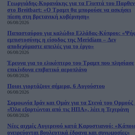
Γεωργιάδης-Κυρανάκης για τα Γλυπτά του Παρθε
στο Breitbart: «Ο Τραμπ θα μπορούσε να ασκήσει
πίεση στη βρετανική κυβέρνηση»
06/08/2026
Παπασταύρου για καλώδιο Ελλάδας-Κύπρου: «Ψή
εμπιστοσύνης η είσοδος της Meridiam – Δεν
αποδεχόμαστε απειλές για το έργο»
06/08/2026
Έρευνα για το ελικόπτερο του Τραμπ που πλησίασε
επικίνδυνα επιβατικό αεροπλάνο
06/08/2026
Ποιοι γιορτάζουν σήμερα, 6 Αυγούστου
06/08/2026
Συμφωνία Ιράν και Ομάν για τα Στενά του Ορμούζ 
«Όλα εξαρτώνται από τις ΗΠΑ», λέει η Τεχεράνη
06/08/2026
Νέες αιχμές Αυγερινού κατά Καρυστιανού: «Kάποι
ονειρεύονται βουλευτικά έδρανα και συνωμοσίες»