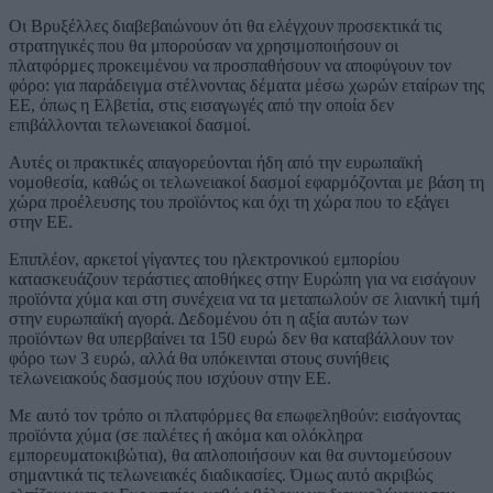
Οι Βρυξέλλες διαβεβαιώνουν ότι θα ελέγχουν προσεκτικά τις
στρατηγικές που θα μπορούσαν να χρησιμοποιήσουν οι
πλατφόρμες προκειμένου να προσπαθήσουν να αποφύγουν τον
φόρο: για παράδειγμα στέλνοντας δέματα μέσω χωρών εταίρων της
ΕΕ, όπως η Ελβετία, στις εισαγωγές από την οποία δεν
επιβάλλονται τελωνειακοί δασμοί.
Αυτές οι πρακτικές απαγορεύονται ήδη από την ευρωπαϊκή
νομοθεσία, καθώς οι τελωνειακοί δασμοί εφαρμόζονται με βάση τη
χώρα προέλευσης του προϊόντος και όχι τη χώρα που το εξάγει
στην ΕΕ.
Επιπλέον, αρκετοί γίγαντες του ηλεκτρονικού εμπορίου
κατασκευάζουν τεράστιες αποθήκες στην Ευρώπη για να εισάγουν
προϊόντα χύμα και στη συνέχεια να τα μεταπωλούν σε λιανική τιμή
στην ευρωπαϊκή αγορά. Δεδομένου ότι η αξία αυτών των
προϊόντων θα υπερβαίνει τα 150 ευρώ δεν θα καταβάλλουν τον
φόρο των 3 ευρώ, αλλά θα υπόκεινται στους συνήθεις
τελωνειακούς δασμούς που ισχύουν στην ΕΕ.
Με αυτό τον τρόπο οι πλατφόρμες θα επωφεληθούν: εισάγοντας
προϊόντα χύμα (σε παλέτες ή ακόμα και ολόκληρα
εμπορευματοκιβώτια), θα απλοποιήσουν και θα συντομεύσουν
σημαντικά τις τελωνειακές διαδικασίες. Όμως αυτό ακριβώς