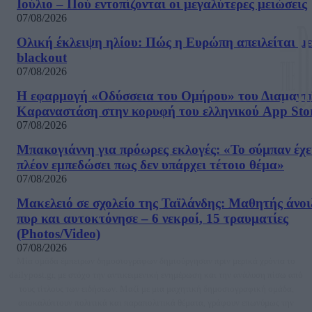
Ιούλιο – Πού εντοπίζονται οι μεγαλύτερες μειώσεις
07/08/2026
Ολική έκλειψη ηλίου: Πώς η Ευρώπη απειλείται με
blackout
07/08/2026
Η εφαρμογή «Οδύσσεια του Ομήρου» του Διαμαντ
Καραναστάση στην κορυφή του ελληνικού App Sto
07/08/2026
Μπακογιάννη για πρόωρες εκλογές: «Το σύμπαν έχε
πλέον εμπεδώσει πως δεν υπάρχει τέτοιο θέμα»
07/08/2026
Μακελειό σε σχολείο της Ταϊλάνδης: Μαθητής άνοι
πυρ και αυτοκτόνησε – 6 νεκροί, 15 τραυματίες
(Photos/Video)
07/08/2026
Μία ομάδα έμπειρων δημοσιογράφων δημιούργησαν πριν μερικά χρόνια το
dailypost.gr, με στόχο την αντικειμενική ενημέρωση και την ανάλυση πίσω από
τους τίτλους των ειδήσεων. Μαζί με μια μαχητική δημοσιογραφική ομάδα,
αποκαλύπτουν πολιτικά και παραπολιτικά θέματα, γράφουν επωνύμως την