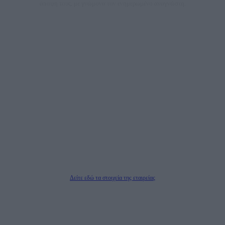
άποψη τους, με γνώμονα τον ενημερωμένο αναγνώστη.
DAILYPOST.GR – ΤΑΥΤΌΤΗΤΑ
Ιδιοκτήτρια εταιρεία: «ΝΟΗΣΙΣ ΙΚΕ»
Έδρα: Δήμος Αμαρουσίου Αττικής, Αγ. Αθανασίου αρ. 21, Τ.Κ. 15125
ΑΦΜ: 801093076, Δ.Ο.Υ.: ΚΕΦΟΔΕ ΑΤΤΙΚΗΣ, E-mail: press@dailypost.gr, Τηλ.
επικοινωνίας: 2108066997
Νόμιμος Εκπρόσωπος: Ζαχαρός Σταμάτης
Μέτοχοι: Ζαχαρός Σταμάτης, Κουβαράς Γεώργιος, ΥΠΗΡΕΣΙΕΣ ΠΡΟΗΓΜΕΝΗΣ
ΤΕΧΝΟΛΟΓΙΑΣ ΠΑΡΑΓΩΓΗΣ ΟΠΤΙΚΟΑΚΟΥΣΤΙΚΩΝ ΜΕΣΩΝ ΜΕΛΕΤΩΝ ΚΑΙ
ΠΑΡΟΧΗΣ ΥΠΗΡΕΣΙΩΝ PLD PLUS ΑΝΩΝ ΕΤΑΙΡΙΑ
Δικαιούχος του ονόματος τομέα (dailypost.gr): ΝΟΗΣΙΣ ΙΚΕ
Διευθυντής/Διαχειριστής: Ζαχαρός Σταμάτης
Διευθυντής Σύνταξης: Ρενάτο Λέκκα
Δείτε εδώ τα στοιχεία της εταιρείας