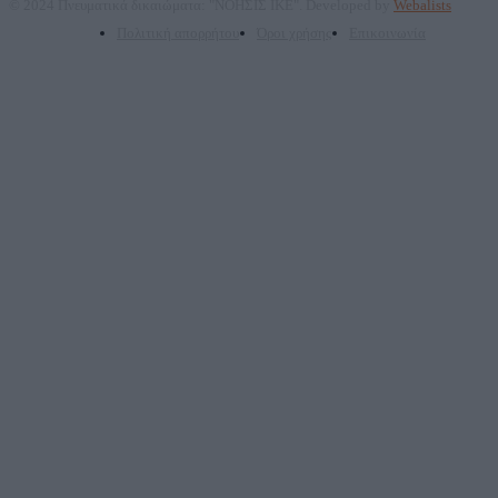
© 2024 Πνευματικά δικαιώματα: "ΝΟΗΣΙΣ ΙΚΕ". Developed by
Webalists
Πολιτική απορρήτου
Όροι χρήσης
Επικοινωνία