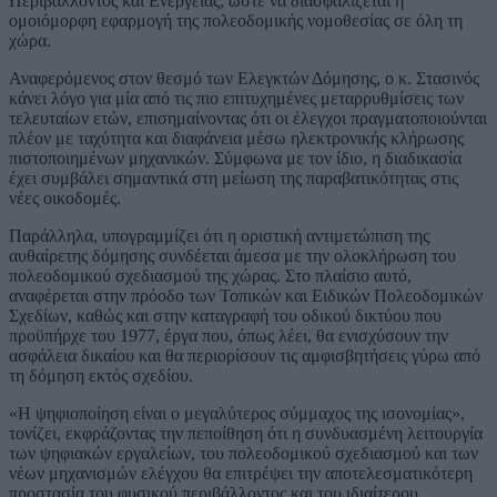
Περιβάλλοντος και Ενέργειας, ώστε να διασφαλίζεται η
ομοιόμορφη εφαρμογή της πολεοδομικής νομοθεσίας σε όλη τη
χώρα.
Αναφερόμενος στον θεσμό των Ελεγκτών Δόμησης, ο κ. Στασινός
κάνει λόγο για μία από τις πιο επιτυχημένες μεταρρυθμίσεις των
τελευταίων ετών, επισημαίνοντας ότι οι έλεγχοι πραγματοποιούνται
πλέον με ταχύτητα και διαφάνεια μέσω ηλεκτρονικής κλήρωσης
πιστοποιημένων μηχανικών. Σύμφωνα με τον ίδιο, η διαδικασία
έχει συμβάλει σημαντικά στη μείωση της παραβατικότητας στις
νέες οικοδομές.
Παράλληλα, υπογραμμίζει ότι η οριστική αντιμετώπιση της
αυθαίρετης δόμησης συνδέεται άμεσα με την ολοκλήρωση του
πολεοδομικού σχεδιασμού της χώρας. Στο πλαίσιο αυτό,
αναφέρεται στην πρόοδο των Τοπικών και Ειδικών Πολεοδομικών
Σχεδίων, καθώς και στην καταγραφή του οδικού δικτύου που
προϋπήρχε του 1977, έργα που, όπως λέει, θα ενισχύσουν την
ασφάλεια δικαίου και θα περιορίσουν τις αμφισβητήσεις γύρω από
τη δόμηση εκτός σχεδίου.
«Η ψηφιοποίηση είναι ο μεγαλύτερος σύμμαχος της ισονομίας»,
τονίζει, εκφράζοντας την πεποίθηση ότι η συνδυασμένη λειτουργία
των ψηφιακών εργαλείων, του πολεοδομικού σχεδιασμού και των
νέων μηχανισμών ελέγχου θα επιτρέψει την αποτελεσματικότερη
προστασία του φυσικού περιβάλλοντος και του ιδιαίτερου