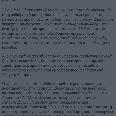
Σε συνέντευξή του στην «Κυκλαδική», ο κ. Στασινός υπογραμμίζει
ότι η αυθαίρετη δόμηση εξακολουθεί να αποτελεί μία από τις
μεγαλύτερες προκλήσεις για το δομημένο περιβάλλον, ιδιαίτερα σε
περιοχές υψηλής αναπτυξιακής πίεσης, όπως οι Κυκλάδες. Όπως
αναφέρει, το νέο σύστημα που αναπτύσσει το ΤΕΕ θα συγκρίνει
αυτόματα τα στοιχεία των πολεοδομικών αρχείων και του
συστήματος e-Άδειες με την πραγματική εικόνα κάθε περιοχής,
εντοπίζοντας άμεσα νέες κατασκευές ή επεκτάσεις που δεν έχουν
δηλωθεί.
«Σε λίγους μήνες από σήμερα τα αυθαίρετα θα τα πιάνουμε σχεδόν
ζωντανά και κανείς δεν θα μπορεί να παρανομήσει», σημειώνει
χαρακτηριστικά, προσθέτοντας ότι όταν εντοπίζεται πιθανή
αυθαιρεσία θα ενεργοποιείται άμεσα διαδικασία ελέγχου από
Ελεγκτή Δόμησης.
Ο πρόεδρος του ΤΕΕ αποδίδει τις καθυστερήσεις που συχνά
παρατηρούνται στην αντιμετώπιση καταγγελιών για παράνομες
κατασκευές κυρίως στις ελλείψεις προσωπικού των Υπηρεσιών
Δόμησης (ΥΔΟΜ), τονίζοντας ότι το υφιστάμενο μοντέλο
λειτουργίας των υπηρεσιών αυτών χρειάζεται ριζική
αναδιοργάνωση. Επαναλαμβάνει, μάλιστα, την πρότασή του για τη
δημιουργία μιας ενιαίας, καθετοποιημένης δομής υπό το υπουργείο