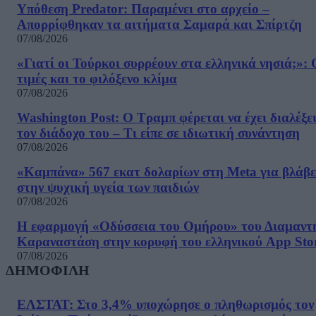
Υπόθεση Predator: Παραμένει στο αρχείο –
Απορρίφθηκαν τα αιτήματα Σαμαρά και Σπίρτζη
07/08/2026
«Γιατί οι Τούρκοι συρρέουν στα ελληνικά νησιά;»: 
τιμές και το φιλόξενο κλίμα
07/08/2026
Washington Post: Ο Τραμπ φέρεται να έχει διαλέξε
τον διάδοχο του – Τι είπε σε ιδιωτική συνάντηση
07/08/2026
«Καμπάνα» 567 εκατ δολαρίων στη Meta για βλάβε
στην ψυχική υγεία των παιδιών
07/08/2026
Η εφαρμογή «Οδύσσεια του Ομήρου» του Διαμαντ
Καραναστάση στην κορυφή του ελληνικού App Sto
07/08/2026
ΔΗΜΟΦΙΛΗ
ΕΛΣΤΑΤ: Στο 3,4% υποχώρησε ο πληθωρισμός τον