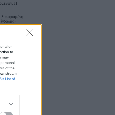
δομένων. Η
 μπλοκαρισμένη
 ίνδαλμα».
ωπολιτική,
sonal or
ection to
ον μπροστά — το
ou may
 personal
ης παγκόσμιας
out of the
 downstream
B’s List of