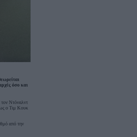
θεωρείται
αρχές όσο και
ι τον Ντόναλντ
πως ο Τιμ Κουκ
αθμό από την