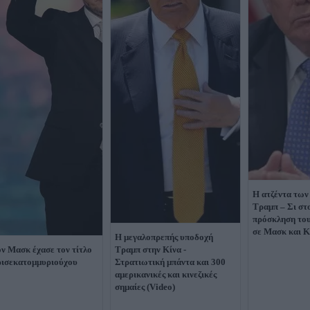
Η ατζέντα των
Τραμπ – Σι στ
πρόσκληση το
σε Μασκ και 
Η μεγαλοπρεπής υποδοχή
ν Μασκ έχασε τον τίτλο
Τραμπ στην Κίνα -
ρισεκατομμυριούχου
Στρατιωτική μπάντα και 300
αμερικανικές και κινεζικές
σημαίες (Video)