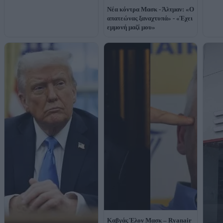
Νέα κόντρα Μασκ - Άλτμαν: «Ο
απατεώνας ξαναχτυπά» - «Έχει
εμμονή μαζί μου»
Καβγάς Έλον Μασκ – Ryanair