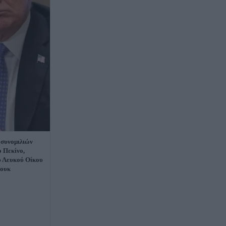
 συνομιλιών
ο Πεκίνο,
υ Λευκού Οίκου
Κουκ