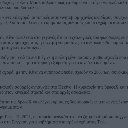
οδοχής, ο Έλον Μασκ δήλωσε πως επιθυμεί να πετύχει «πολλά καλά 
 όλο και πιο δύσκολες.
ην κινεζική αγορά, οι τοπικές αυτοκινητοβιομηχανίες κερδίζουν συνεχ
ης εξελίσσεται πλέον με εκρηκτικούς ρυθμούς και οι εγχώριοι κατασκ
ν Κίνα οφείλεται στο γεγονός ότι οι τεχνολογικές του φιλοδοξίες ευ
τα αυτόνομα οχήματα, η τεχνητή νοημοσύνη, τα ανθρωποειδή ρομπότ κ
στρατηγικής ανάπτυξης.
οδήγηση, ενώ το 2018 έγινε η πρώτη ξένη αυτοκινητοβιομηχανία που
 συνεταίρο — μια ιστορική εξαίρεση για τα κινεζικά δεδομένα.
κή αγορά, με την Κίνα να αντιπροσωπεύει σχεδόν το 20% των συνολικ
καλούν σοβαρές ανησυχίες στο Πεκίνο. Η κυριαρχία της SpaceX και 
ό στον κινεζικό στρατό και στις αρχές ασφαλείας.
τητα της SpaceX να ελέγχει κρίσιμες δορυφορικές επικοινωνίες έχου
ρογραμμάτων.
ην Tesla. Το 2021, η εταιρεία αναγκάστηκε να ζητήσει δημόσια συγγν
υ στη Σανγκάη για προβλήματα στα φρένα οχήματος Tesla.