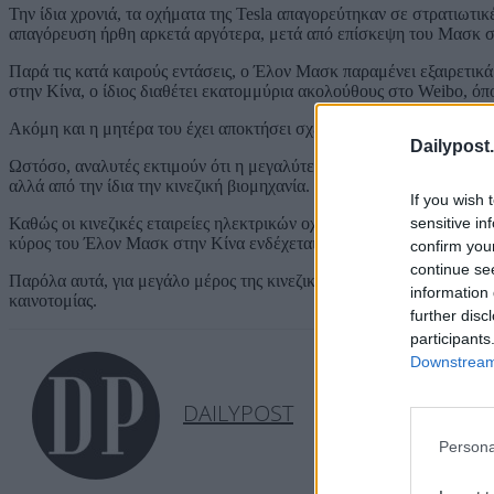
Την ίδια χρονιά, τα οχήματα της Tesla απαγορεύτηκαν σε στρατιωτι
απαγόρευση ήρθη αρκετά αργότερα, μετά από επίσκεψη του Μασκ σ
Παρά τις κατά καιρούς εντάσεις, ο Έλον Μασκ παραμένει εξαιρετικ
στην Κίνα, ο ίδιος διαθέτει εκατομμύρια ακολούθους στο Weibo, 
Ακόμη και η μητέρα του έχει αποκτήσει σχεδόν celebrity status στη 
Dailypost.
Ωστόσο, αναλυτές εκτιμούν ότι η μεγαλύτερη πρόκληση για τον Μασκ
αλλά από την ίδια την κινεζική βιομηχανία.
If you wish 
sensitive in
Καθώς οι κινεζικές εταιρείες ηλεκτρικών οχημάτων καλύπτουν γρή
κύρος του Έλον Μασκ στην Κίνα ενδέχεται σταδιακά να αρχίσει να φ
confirm you
continue se
Παρόλα αυτά, για μεγάλο μέρος της κινεζικής τεχνολογικής κοινότητ
information 
καινοτομίας.
further disc
participants
Downstream 
DAILYPOST
Persona