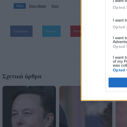
I want t
TAGS
Έλον Μασκ
Κίνα
Opted 
I want t
Opted 
Facebook
Twitter
Pinterest
WhatsApp
I want 
Advertis
Opted 
I want t
of my P
was col
Opted 
Σχετικά άρθρα