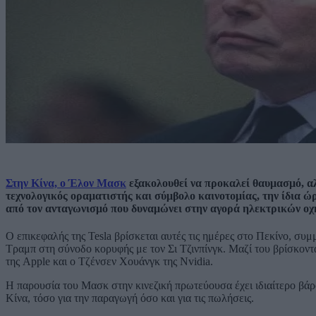
Στην Κίνα, ο Έλον Μασκ
εξακολουθεί να προκαλεί θαυμασμό, αλ
τεχνολογικός οραματιστής και σύμβολο καινοτομίας, την ίδια ώρ
από τον ανταγωνισμό που δυναμώνει στην αγορά ηλεκτρικών ο
Ο επικεφαλής της Tesla βρίσκεται αυτές τις ημέρες στο Πεκίνο, συ
Τραμπ στη σύνοδο κορυφής με τον Σι Τζινπίνγκ. Μαζί του βρίσκοντα
της Apple και ο Τζένσεν Χουάνγκ της Nvidia.
Η παρουσία του Μασκ στην κινεζική πρωτεύουσα έχει ιδιαίτερο βάρ
Κίνα, τόσο για την παραγωγή όσο και για τις πωλήσεις.