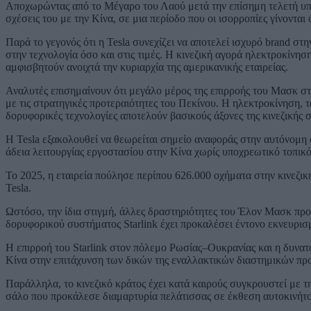
Αποχωρώντας από το Μέγαρο του Λαού μετά την επίσημη τελετή υπ
σχέσεις του με την Κίνα, σε μια περίοδο που οι ισορροπίες γίνονται
Παρά το γεγονός ότι η Tesla συνεχίζει να αποτελεί ισχυρό brand στ
στην τεχνολογία όσο και στις τιμές. Η κινεζική αγορά ηλεκτροκίνησ
αμφισβητούν ανοιχτά την κυριαρχία της αμερικανικής εταιρείας.
Αναλυτές επισημαίνουν ότι μεγάλο μέρος της επιρροής του Μασκ στη
με τις στρατηγικές προτεραιότητες του Πεκίνου. Η ηλεκτροκίνηση, 
δορυφορικές τεχνολογίες αποτελούν βασικούς άξονες της κινεζικής 
Η Tesla εξακολουθεί να θεωρείται σημείο αναφοράς στην αυτόνομη 
άδεια λειτουργίας εργοστασίου στην Κίνα χωρίς υποχρεωτικό τοπικό
Το 2025, η εταιρεία πούλησε περίπου 626.000 οχήματα στην κινεζι
Tesla.
Ωστόσο, την ίδια στιγμή, άλλες δραστηριότητες του Έλον Μασκ προ
δορυφορικού συστήματος Starlink έχει προκαλέσει έντονο εκνευρισμ
Η επιρροή του Starlink στον πόλεμο Ρωσίας–Ουκρανίας και η δυνατό
Κίνα στην επιτάχυνση των δικών της εναλλακτικών διαστημικών π
Παράλληλα, το κινεζικό κράτος έχει κατά καιρούς συγκρουστεί με τ
σάλο που προκάλεσε διαμαρτυρία πελάτισσας σε έκθεση αυτοκινήτο