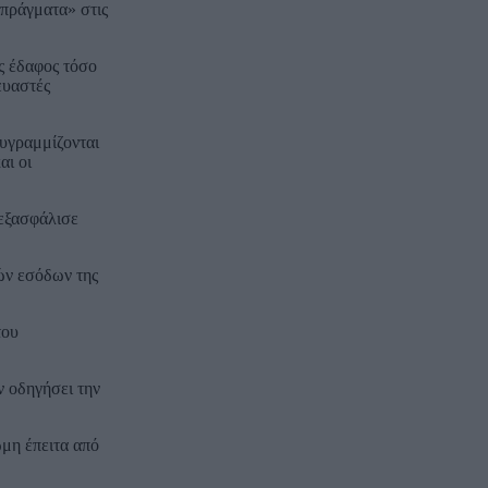
πράγματα» στις
ώς έδαφος τόσο
ευαστές
θυγραμμίζονται
αι οι
 εξασφάλισε
ών εσόδων της
του
ν οδηγήσει την
ώμη έπειτα από