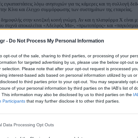
κές εγκαταστάσεις λόγω ανησυχιών για τις κάμερες και τη συλλογή δε
την Κίνα και έλεγχο συμμόρφωσης των συστημάτων της εταιρείας.
ά δημοφιλής στην κινεζική κοινή γνώμη. Αν και η πλατφόρμα X είναι
όπου συχνά αποκαλείται «Αδελφός Μα», «πρωτοπόρος» και «παγκόσμιο
χώρα.
gr -
Do Not Process My Personal Information
 ίσως δεν προέρχεται ούτε από τις ρυθμιστικές αρχές ούτε από τη γε
to opt-out of the sale, sharing to third parties, or processing of your per
formation for targeted advertising by us, please use the below opt-out s
γορα το τεχνολογικό χάσμα — και σε ορισμένους τομείς περνούν πλέ
θίνει.
r selection. Please note that after your opt-out request is processed y
eing interest-based ads based on personal information utilized by us or
ας, εξακολουθεί να θεωρείται μία από τις πιο εμβληματικές μορφές τ
disclosed to third parties prior to your opt-out. You may separately opt-
losure of your personal information by third parties on the IAB’s list of
. This information may also be disclosed by us to third parties on the
IA
Participants
that may further disclose it to other third parties.
l Data Processing Opt Outs