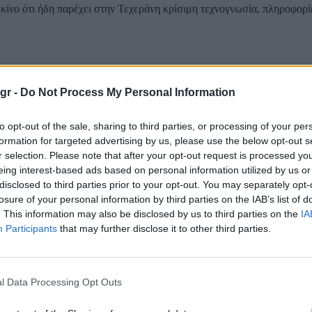
κίνο ότι ήδη παρέχει στην Τεχεράνη κρίσιμη τεχνογνωσία, πληροφορί
.
ία στρατηγική προτεραιότητα και προσωπικό πολιτικό στοίχημα. Αμερ
 επόμενο χρόνο να αποκτήσει πλήρη επιχειρησιακή δυνατότητα για μι
gr -
Do Not Process My Personal Information
ρατιωτικές της δυνατότητες παραμένουν σαφώς υποδεέστερες από εκείν
to opt-out of the sale, sharing to third parties, or processing of your per
formation for targeted advertising by us, please use the below opt-out s
 15 Μαΐου για κρίσιμη σύνοδο κορυφής με τον Σι Τζινπίνγκ, σε μια σ
r selection. Please note that after your opt-out request is processed y
δοχικά μέτωπα και η Κίνα μοιάζει να διαθέτει αυξημένη γεωπολιτική 
eing interest-based ads based on personal information utilized by us or
disclosed to third parties prior to your opt-out. You may separately opt-
εται στη συνάντηση αναζητώντας επειγόντως μια διπλωματική επιτυχ
ες που αντιμετώπισε σε Ουκρανία, Γάζα, Ιράν και Λίβανο.
losure of your personal information by third parties on the IAB’s list of
. This information may also be disclosed by us to third parties on the
IA
Participants
that may further disclose it to other third parties.
 συχνά χωρίς σταθερή στρατηγική, δημιουργώντας διαδοχικές διεθνείς
l Data Processing Opt Outs
ημασία. Ο Τραμπ επιδιώκει από τον Σι διαβεβαιώσεις ότι το Πεκίνο δ
ασία για τη διατήρηση της ομαλής ναυσιπλοΐας στα Στενά του Ορμούζ