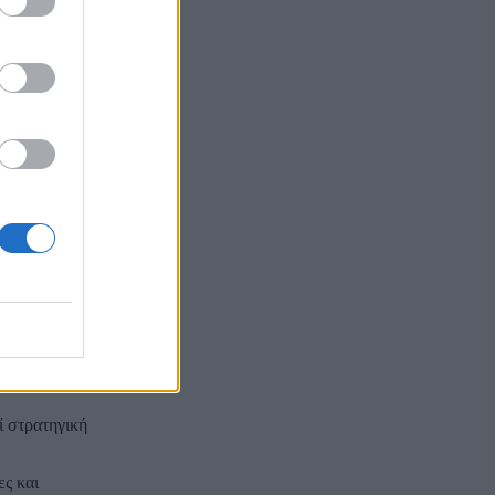
 χαλάρωση της
υσιάζοντάς τες
 ο Σι Τζινπίνγκ
ά.
ι στιγμής
 Βραζιλία.
οξένησε
ί στρατηγική
ες και