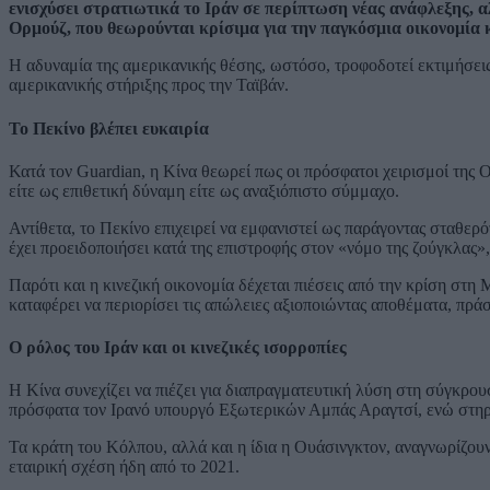
ενισχύσει στρατιωτικά το Ιράν σε περίπτωση νέας ανάφλεξης, α
Ορμούζ, που θεωρούνται κρίσιμα για την παγκόσμια οικονομία 
Η αδυναμία της αμερικανικής θέσης, ωστόσο, τροφοδοτεί εκτιμήσεις
αμερικανικής στήριξης προς την Ταϊβάν.
Το Πεκίνο βλέπει ευκαιρία
Κατά τον Guardian, η Κίνα θεωρεί πως οι πρόσφατοι χειρισμοί της
είτε ως επιθετική δύναμη είτε ως αναξιόπιστο σύμμαχο.
Αντίθετα, το Πεκίνο επιχειρεί να εμφανιστεί ως παράγοντας σταθερότ
έχει προειδοποιήσει κατά της επιστροφής στον «νόμο της ζούγκλας», 
Παρότι και η κινεζική οικονομία δέχεται πιέσεις από την κρίση στη
καταφέρει να περιορίσει τις απώλειες αξιοποιώντας αποθέματα, πρά
Ο ρόλος του Ιράν και οι κινεζικές ισορροπίες
Η Κίνα συνεχίζει να πιέζει για διαπραγματευτική λύση στη σύγκρου
πρόσφατα τον Ιρανό υπουργό Εξωτερικών Αμπάς Αραγτσί, ενώ στηρί
Τα κράτη του Κόλπου, αλλά και η ίδια η Ουάσινγκτον, αναγνωρίζουν 
εταιρική σχέση ήδη από το 2021.