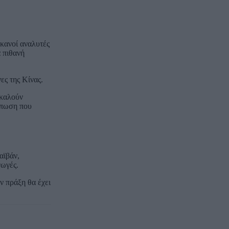
ικανοί αναλυτές
α πιθανή
ες της Κίνας.
οκαλούν
τύπωση που
αϊβάν,
γωγές.
ν πράξη θα έχει