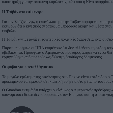
υποστήριξη για την αποφυγή κυρώσεων, κάτι που η Κίνα απορρίπτει
Η Ταϊβάν στο επίκεντρο
Για τον Σι Τζινπίνγκ, η επανένωση με την Ταϊβάν παραμένει κορυφα
εκτιμούν ότι ο κινεζικός στρατός θα μπορούσε ακόμη και μέσα στον
εισβολή.
Η Ταϊβάν αντιμετωπίζει εσωτερικές πολιτικές διαιρέσεις, ενώ οι στ
Παρότι επισήμως οι ΗΠΑ επιμένουν ότι δεν αλλάζουν τη στάση τους
αβεβαιότητα. Πρόσφατα ο Αμερικανός πρόεδρος άφησε να εννοηθεί ότ
ερμηνεύθηκε από πολλούς ως έλλειψη ξεκάθαρης δέσμευσης.
Οι φόβοι για «ανταλλάγματα»
Το μεγάλο ερώτημα της συνάντησης στο Πεκίνο είναι κατά πόσο ο Τρ
προκειμένου να εξασφαλίσει κινεζική βοήθεια στο μέτωπο του Ιράν α
Ο Guardian εκτιμά ότι υπάρχει ο κίνδυνος ο Αμερικανός πρόεδρος 
υπονομεύσει δεκαετίες ισορροπιών στον Ειρηνικό και τη στρατηγική