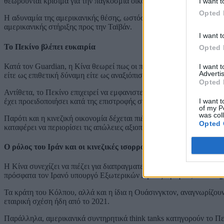
θεωρούνται κρίσιμα για την παγκόσμια οικονομία και την ενεργειακ
I want t
Opted 
Η αδυναμία της αμερικανικής θέσης, ωστόσο, τροφοδοτεί εκτιμήσεις
αμερικανικής στήριξης προς την Ταϊβάν.
I want t
Το Πεκίνο βλέπει ευκαιρία
Opted 
Κατά τον Guardian, η Κίνα θεωρεί πως οι πρόσφατοι χειρισμοί της
I want 
Advertis
είτε ως επιθετική δύναμη είτε ως αναξιόπιστο σύμμαχο.
Opted 
Αντίθετα, το Πεκίνο επιχειρεί να εμφανιστεί ως παράγοντας σταθερότ
I want t
έχει προειδοποιήσει κατά της επιστροφής στον «νόμο της ζούγκλας», 
of my P
was col
Παρότι και η κινεζική οικονομία δέχεται πιέσεις από την κρίση στη
Opted 
καταφέρει να περιορίσει τις απώλειες αξιοποιώντας αποθέματα, πρά
Ο ρόλος του Ιράν και οι κινεζικές ισορροπίες
Η Κίνα συνεχίζει να πιέζει για διαπραγματευτική λύση στη σύγκρου
πρόσφατα τον Ιρανό υπουργό Εξωτερικών Αμπάς Αραγτσί, ενώ στηρί
Τα κράτη του Κόλπου, αλλά και η ίδια η Ουάσινγκτον, αναγνωρίζουν 
εταιρική σχέση ήδη από το 2021.
Παράλληλα, αμερικανικά συντηρητικά think tanks κατηγορούν το Πε