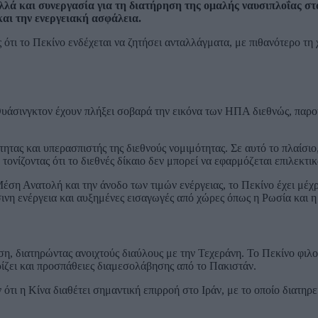
λλά και συνεργασία για τη διατήρηση της ομαλής ναυσιπλοΐας στ
και την ενεργειακή ασφάλεια.
 ότι το Πεκίνο ενδέχεται να ζητήσει ανταλλάγματα, με πιθανότερο τη
 Ουάσινγκτον έχουν πλήξει σοβαρά την εικόνα των ΗΠΑ διεθνώς, παρο
ητας και υπερασπιστής της διεθνούς νομιμότητας. Σε αυτό το πλαίσιο,
τονίζοντας ότι το διεθνές δίκαιο δεν μπορεί να εφαρμόζεται επιλεκτικ
 Μέση Ανατολή και την άνοδο των τιμών ενέργειας, το Πεκίνο έχει μέχρ
σινη ενέργεια και αυξημένες εισαγωγές από χώρες όπως η Ρωσία και η
ση, διατηρώντας ανοιχτούς διαύλους με την Τεχεράνη. Το Πεκίνο φιλ
ζει και προσπάθειες διαμεσολάβησης από το Πακιστάν.
ότι η Κίνα διαθέτει σημαντική επιρροή στο Ιράν, με το οποίο διατηρε