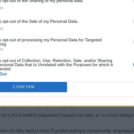
ή ασφάλεια.
o opt-out of the Sharing of my personal data.
In
 ότι το Πεκίνο ενδέχεται να ζητήσει ανταλλάγματα, με πιθανότερο τη
o opt-out of the Sale of my Personal Data.
In
 Ουάσινγκτον έχουν πλήξει σοβαρά την εικόνα των ΗΠΑ διεθνώς, παρο
to opt-out of processing my Personal Data for Targeted
ing.
In
ητας και υπερασπιστής της διεθνούς νομιμότητας. Σε αυτό το πλαίσιο,
o opt-out of Collection, Use, Retention, Sale, and/or Sharing
τονίζοντας ότι το διεθνές δίκαιο δεν μπορεί να εφαρμόζεται επιλεκτικ
ersonal Data that Is Unrelated with the Purposes for which it
lected.
 Μέση Ανατολή και την άνοδο των τιμών ενέργειας, το Πεκίνο έχει μέχρ
Out
σινη ενέργεια και αυξημένες εισαγωγές από χώρες όπως η Ρωσία και η
CONFIRM
ση, διατηρώντας ανοιχτούς διαύλους με την Τεχεράνη. Το Πεκίνο φιλ
ζει και προσπάθειες διαμεσολάβησης από το Πακιστάν.
ότι η Κίνα διαθέτει σημαντική επιρροή στο Ιράν, με το οποίο διατηρε
κίνο ότι ήδη παρέχει στην Τεχεράνη κρίσιμη τεχνογνωσία, πληροφορί