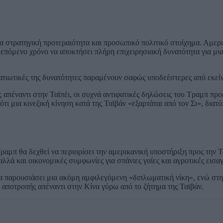
.
ία στρατηγική προτεραιότητα και προσωπικό πολιτικό στοίχημα. Αμερ
 επόμενο χρόνο να αποκτήσει πλήρη επιχειρησιακή δυνατότητα για μι
ρατιωτικές της δυνατότητες παραμένουν σαφώς υποδεέστερες από εκείν
 απέναντι στην Ταϊπέι, οι συχνά αντιφατικές δηλώσεις του Τραμπ πρ
ι μια κινεζική κίνηση κατά της Ταϊβάν «εξαρτάται από τον Σι», δια
αμπ θα δεχθεί να περιορίσει την αμερικανική υποστήριξη προς την Τ
λλά και οικονομικές συμφωνίες για σπάνιες γαίες και αγροτικές εισα
να παρουσιάσει μια ακόμη αμφιλεγόμενη «διπλωματική νίκη», ενώ στη
 αποτροπής απέναντι στην Κίνα γύρω από το ζήτημα της Ταϊβάν.