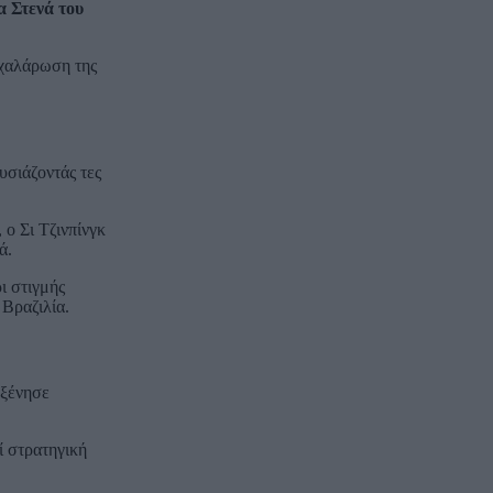
α Στενά του
 χαλάρωση της
υσιάζοντάς τες
 ο Σι Τζινπίνγκ
ά.
ι στιγμής
 Βραζιλία.
οξένησε
ί στρατηγική