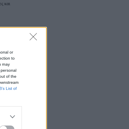
ες και
ικανοί αναλυτές
α πιθανή
ες της Κίνας.
sonal or
ection to
υγκυρία όπου η
ou may
επιρροή.
 personal
out of the
ία που θα
 downstream
B’s List of
 κρίσεις και
εν θα ενισχύσει
, που