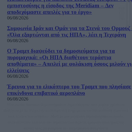
εμπιστοσύνης η είσοδος της Meridiam – Δεν
αποδεχόμαστε απειλές για το έργο»
06/08/2026
Συμφωνία Ιράν και Ομάν για τα Στενά του Ορμούζ 
«Όλα εξαρτώνται από τις ΗΠΑ», λέει η Τεχεράνη
06/08/2026
Ο Τραμπ διαψεύδει τα δημοσιεύματα για τα
πυρομαχικά: «Οι ΗΠΑ διαθέτουν τεράστια
αποθέματα» – Απειλεί με φυλάκιση όσους μιλούν γ
ελλείψεις
06/08/2026
Έρευνα για το ελικόπτερο του Τραμπ που πλησίασε
επικίνδυνα επιβατικό αεροπλάνο
06/08/2026
Μία ομάδα έμπειρων δημοσιογράφων δημιούργησαν πριν μερικά χρόνια το
dailypost.gr, με στόχο την αντικειμενική ενημέρωση και την ανάλυση πίσω από
τους τίτλους των ειδήσεων. Μαζί με μια μαχητική δημοσιογραφική ομάδα,
αποκαλύπτουν πολιτικά και παραπολιτικά θέματα, γράφουν επωνύμως την
άποψη τους, με γνώμονα τον ενημερωμένο αναγνώστη.