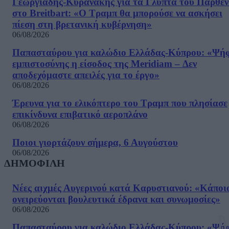
Γεωργιάδης-Κυρανάκης για τα Γλυπτά του Παρθε
στο Breitbart: «Ο Τραμπ θα μπορούσε να ασκήσει
πίεση στη βρετανική κυβέρνηση»
06/08/2026
Παπασταύρου για καλώδιο Ελλάδας-Κύπρου: «Ψή
εμπιστοσύνης η είσοδος της Meridiam – Δεν
αποδεχόμαστε απειλές για το έργο»
06/08/2026
Έρευνα για το ελικόπτερο του Τραμπ που πλησίασε
επικίνδυνα επιβατικό αεροπλάνο
06/08/2026
Ποιοι γιορτάζουν σήμερα, 6 Αυγούστου
06/08/2026
ΔΗΜΟΦΙΛΗ
Νέες αιχμές Αυγερινού κατά Καρυστιανού: «Kάποι
ονειρεύονται βουλευτικά έδρανα και συνωμοσίες»
06/08/2026
Παπασταύρου για καλώδιο Ελλάδας-Κύπρου: «Ψή