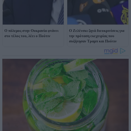
O πόλεμος στην Ουκρανία φτάνει
Ο Ζελένσκι ζητά διευκρινίσεις για
στο τέλος του, λέει ο Πούτιν
την πρόταση εκεχειρίας που
συζήτησαν Τραμπ και Πούτιν