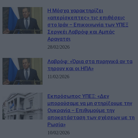
H Μόσχα χαρακτηρίζει
«απερίσκεπτες» τις επιθέσεις
στο Ιράν – Επικοινωνία των ΥΠΕΞ
Σεργκέι Λαβρόφ και Αμπάς
Αραγατσι
28/02/2026
Λαβρόφ: «Όρια στα πυρηνικά αν τα
τηρουν και οι ΗΠΑ»
11/02/2026
Εκπρόσωπος ΥΠΕΞ: «Δεν
μπορούσαμε να μη στηρίξουμε την
Ουκρανία – Επιθυμούμε την
αποκατάσταση των σχέσεων με τη
Ρωσία»
10/02/2026