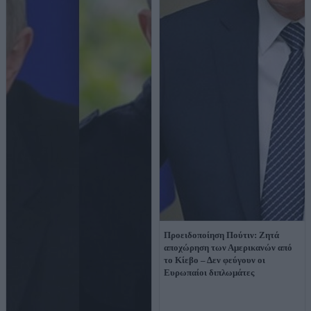
Προειδοποίηση Πούτιν: Ζητά
αποχώρηση των Αμερικανών από
το Κίεβο – Δεν φεύγουν οι
Ευρωπαίοι διπλωμάτες