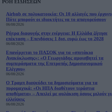
ΡΟΗ ΕΙΔΗΣΕΩΝ
Airbnb σε πολυκατοικία: Οι 10 αλλαγές που έρχοντ
Πότε μπορούν οι ιδιοκτήτες να το απαγορεύσουν
06/08/2026
Ρήτρα διαφυγής στην ενέργεια: Η Ελλάδα ζήτησε
επέκταση – Επενδύσεις 1 δισ. ευρώ έως το 2028
06/08/2026
Επανέρχεται το ΠΑΣΟΚ για τα «σπιτάκια
Ανακύκλωσης»: «Ο Γεωργιάδης αμφισβητεί τα
συμπεράσματα της Επιτροπής Δημοσιονομικού
Ελέγχου»
06/08/2026
Ο Τραμπ διαψεύδει τα δημοσιεύματα για τα
πυρομαχικά: «Οι ΗΠΑ διαθέτουν τεράστια
αποθέματα» – Απειλεί με φυλάκιση όσους μιλούν γ
ελλείψεις
06/08/2026