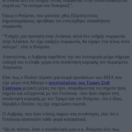
Η Ρωσία λέει ότι υπήρξε όντως συμφωνία, στην οποία αναφέρεται
συχνά ως “το πνεύμα του Άνκορατζ”.
Όμως ο Ρούμπιο, που μιλούσε χθες Πέμπτη στους
δημοσιογράφους, αρνήθηκε ότι επιτεύχθηκε οποιαδήποτε
συμφωνία.
“Υπήρξε μια πρόταση στην Αλάσκα, αλλά δεν υπήρξε συμφωνία
στην Αλάσκα. Αν είχε υπάρξει συμφωνία, θα είχαμε ένα τέλος στον
πόλεμο”, είπε ο Ρούμπιο.
Απαντώντας, ο Λαβρόφ παρέθεσε την πιο λεπτομερή μέχρι σήμερα
εκδοχή του τι έλαβε χώρα στη συνάντηση κορυφής τον περασμένο
Αύγουστο.
Είπε πως ο Πούτιν πέρασε μια σειρά προτάσεων των ΗΠΑ που
είχε φέρει στη Μόσχα ο
απεσταλμένος του Τραμπ Στιβ
Γουίτκοφ
μερικές μέρες πιο πριν, απαριθμώντας τες σημείο προς
σημείο και ελέγχοντας με τον Γουίτκοφ –που ήταν παρών στη
συνάντηση κορυφής με τον Τραμπ και τον Ρούμπιο– ότι ο ίδιος,
δηλαδή ο Πούτιν, τις είχε σημειώσει σωστά.
Ο Λαβρόφ, που ήταν επίσης παρών στη συνάντηση, είπε ότι ο
Γουίτκοφ απαντούσε κάθε φορά καταφατικά.
“Ως εκ τούτου, όταν ο συνάδελφός μου ο κ. Ρούμπιο λέει πως