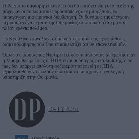
Η Ρωσία το αμφισβητεί και λέει ότι θα επιτύχει νίκη στο πεδίο της
μάχης αν οι διπλωματικές προσπάθειες δεν μπορέσουν να
παραγάγουν μια ειρηνική διευθέτηση. Οι δυνάμεις της ελέγχουν
περίπου το ένα πέμπτο της Ουκρανίας έπειτα από τέσσερα και
πλέον χρόνια πολέμου.
Το Κρεμλίνο επανέλαβε σήμερα ότι εκτιμάει τις προσπάθειες
διαμεσολάβησης του Τραμπ και ελπίζει ότι θα επαναληφθούν.
Όμως ο εκπρόσωπος Ντμίτρι Πεσκόφ, απαντώντας σε ερώτηση αν
η Μόσχα θεωρεί πως οι ΗΠΑ είναι ουδέτερος μεσολαβητής, είπε
πως δεν υπάρχει απόλυτη ουδετερότητα επειδή οι ΗΠΑ
εξακολουθούν να πωλούν όπλα και να παρέχουν τεχνολογική
υποστήριξη στην Ουκρανία.
DAILYPOST
TAGS
Σεργκέι Λαβρόφ