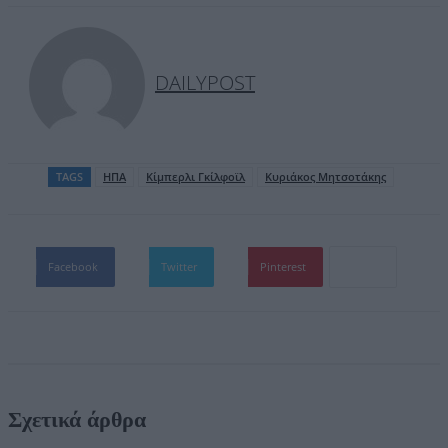
DAILYPOST
TAGS
ΗΠΑ
Κίμπερλι Γκίλφοϊλ
Κυριάκος Mητσοτάκης
Facebook
Twitter
Pinterest
Σχετικά άρθρα