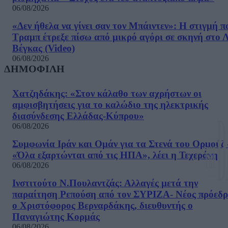
06/08/2026
«Δεν ήθελα να γίνει σαν τον Μπάιντεν»: Η στιγμή π
Τραμπ έτρεξε πίσω από μικρό αγόρι σε σκηνή στο 
Βέγκας (Video)
06/08/2026
ΔΗΜΟΦΙΛΗ
Χατζηδάκης: «Στον κάλαθο των αχρήστων οι
αμφισβητήσεις για το καλώδιο της ηλεκτρικής
διασύνδεσης Ελλάδας-Κύπρου»
06/08/2026
Συμφωνία Ιράν και Ομάν για τα Στενά του Ορμούζ 
«Όλα εξαρτώνται από τις ΗΠΑ», λέει η Τεχεράνη
06/08/2026
Ινστιτούτο Ν.Πουλαντζάς: Αλλαγές μετά την
παραίτηση Ρεπούση από τον ΣΥΡΙΖΑ- Νέος πρόεδρ
ο Χριστόφορος Βερναρδάκης, διευθυντής ο
Παναγιώτης Κορμάς
06/08/2026