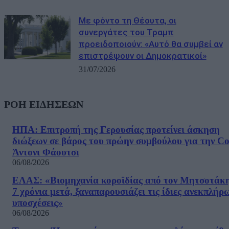
Με φόντο τη Θέουτα, οι
συνεργάτες του Τραμπ
προειδοποιούν: «Αυτό θα συμβεί αν
επιστρέψουν οι Δημοκρατικοί»
31/07/2026
ΡΟΗ ΕΙΔΗΣΕΩΝ
ΗΠΑ: Επιτροπή της Γερουσίας προτείνει άσκηση
διώξεων σε βάρος του πρώην συμβούλου για την Co
Άντονι Φάουτσι
06/08/2026
ΕΛΑΣ: «Βιομηχανία κοροϊδίας από τον Μητσοτάκ
7 χρόνια μετά, ξαναπαρουσιάζει τις ίδιες ανεκπλήρ
υποσχέσεις»
06/08/2026