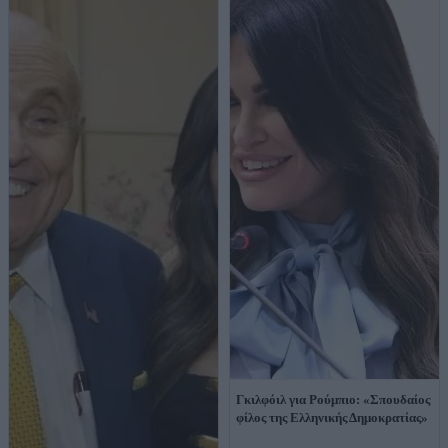
Γκιλφόιλ για Ρούμπιο: «Σπουδαίος
φίλος της Ελληνικής Δημοκρατίας»