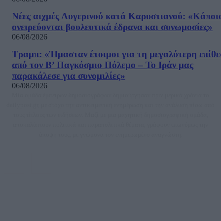
Νέες αιχμές Αυγερινού κατά Καρυστιανού: «Kάποι
ονειρεύονται βουλευτικά έδρανα και συνωμοσίες»
06/08/2026
Τραμπ: «Ήμασταν έτοιμοι για τη μεγαλύτερη επίθ
από τον Β’ Παγκόσμιο Πόλεμο – Το Ιράν μας
παρακάλεσε για συνομιλίες»
06/08/2026
Μία ομάδα έμπειρων δημοσιογράφων δημιούργησαν πριν μερικά χρόνια το
dailypost.gr, με στόχο την αντικειμενική ενημέρωση και την ανάλυση πίσω από
τους τίτλους των ειδήσεων. Μαζί με μια μαχητική δημοσιογραφική ομάδα,
αποκαλύπτουν πολιτικά και παραπολιτικά θέματα, γράφουν επωνύμως την
άποψη τους, με γνώμονα τον ενημερωμένο αναγνώστη.
DAILYPOST.GR – ΤΑΥΤΌΤΗΤΑ