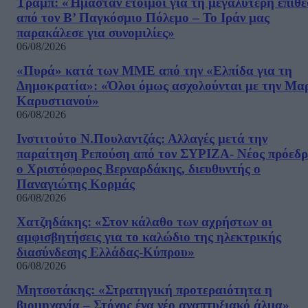
Τραμπ: «Ήμασταν έτοιμοι για τη μεγαλύτερη επίθ
από τον Β’ Παγκόσμιο Πόλεμο – Το Ιράν μας
παρακάλεσε για συνομιλίες»
06/08/2026
«Πυρά» κατά των ΜΜΕ από την «Ελπίδα για τη
Δημοκρατία»: «Όλοι όμως ασχολούνται με την Μα
Καρυστιανού»
06/08/2026
Ινστιτούτο Ν.Πουλαντζάς: Αλλαγές μετά την
παραίτηση Ρεπούση από τον ΣΥΡΙΖΑ- Νέος πρόεδρ
ο Χριστόφορος Βερναρδάκης, διευθυντής ο
Παναγιώτης Κορμάς
06/08/2026
Χατζηδάκης: «Στον κάλαθο των αχρήστων οι
αμφισβητήσεις για το καλώδιο της ηλεκτρικής
διασύνδεσης Ελλάδας-Κύπρου»
06/08/2026
Μητσοτάκης: «Στρατηγική προτεραιότητα η
βιομηχανία – Στόχος ένα νέο αναπτυξιακό άλμα»