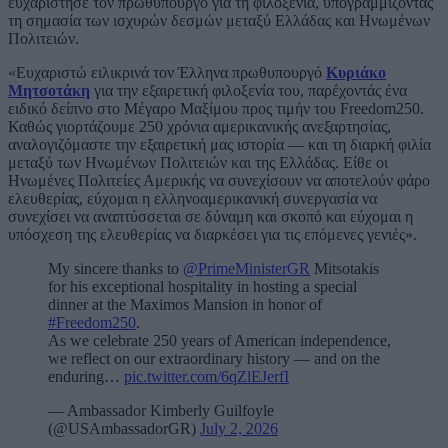
ευχαρίστησε τον πρωθυπουργό για τη φιλοξενία, υπογραμμίζοντας
τη σημασία των ισχυρών δεσμών μεταξύ Ελλάδας και Ηνωμένων
Πολιτειών.
«Ευχαριστώ ειλικρινά τον Έλληνα πρωθυπουργό
Κυριάκο
Μητσοτάκη
για την εξαιρετική φιλοξενία του, παρέχοντάς ένα
ειδικό δείπνο στο Μέγαρο Μαξίμου προς τιμήν του Freedom250.
Καθώς γιορτάζουμε 250 χρόνια αμερικανικής ανεξαρτησίας,
αναλογιζόμαστε την εξαιρετική μας ιστορία — και τη διαρκή φιλία
μεταξύ των Ηνωμένων Πολιτειών και της Ελλάδας. Είθε οι
Ηνωμένες Πολιτείες Αμερικής να συνεχίσουν να αποτελούν φάρο
ελευθερίας, εύχομαι η ελληνοαμερικανική συνεργασία να
συνεχίσει να αναπτύσσεται σε δύναμη και σκοπό και εύχομαι η
υπόσχεση της ελευθερίας να διαρκέσει για τις επόμενες γενιές».
My sincere thanks to
@PrimeMinisterGR
Mitsotakis
for his exceptional hospitality in hosting a special
dinner at the Maximos Mansion in honor of
#Freedom250
.
As we celebrate 250 years of American independence,
we reflect on our extraordinary history — and on the
enduring…
pic.twitter.com/6qZlEJerfI
— Ambassador Kimberly Guilfoyle
(@USAmbassadorGR)
July 2, 2026