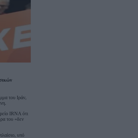
ασικών
μμα του Ιράν,
νη.
ρείο IRNA ότι
ώρα του «δεν
πλαίσιο, υπό