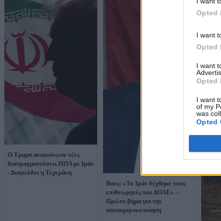
I want t
Opted 
I want t
Opted 
I want 
Advertis
Opted 
I want t
of my P
was col
Opted 
Ο Τραμπ ανακοίνωσε νέες
διαπραγματεύσεις ΗΠΑ με Ιράν
- Διαψεύδει η Τεχεράνη
Βανς: «Το Ιράν δέχθηκε τους
επιθεωρητές του ΔΟΑΕ» –
Πρώτο βήμα για την
αποπυρηνικοποίηση