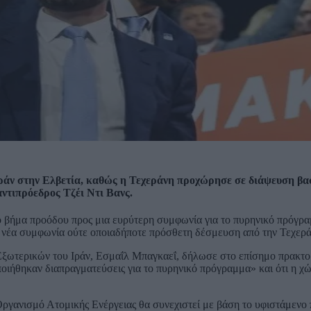
ράν στην Ελβετία, καθώς η Τεχεράνη προχώρησε σε διάψευση β
ντιπρόεδρος Τζέι Ντι Βανς.
ό βήμα προόδου προς μια ευρύτερη συμφωνία για το πυρηνικό πρόγρα
ία νέα συμφωνία ούτε οποιαδήποτε πρόσθετη δέσμευση από την Τεχερά
 Εξωτερικών του Ιράν, Εσμαΐλ Μπαγκαεΐ, δήλωσε στο επίσημο πρακτο
ποιήθηκαν διαπραγματεύσεις για το πυρηνικό πρόγραμμα» και ότι η χ
ργανισμό Ατομικής Ενέργειας θα συνεχιστεί με βάση το υφιστάμενο 