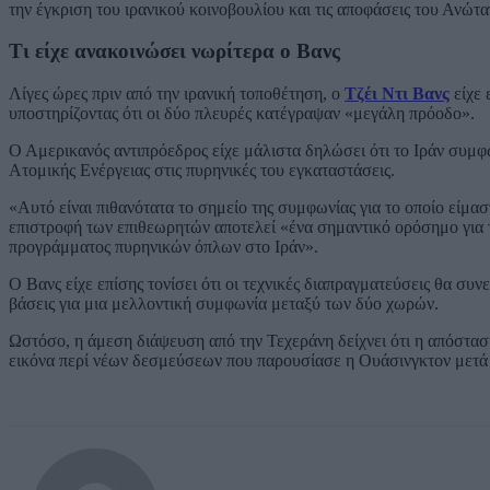
την έγκριση του ιρανικού κοινοβουλίου και τις αποφάσεις του Ανώ
Τι είχε ανακοινώσει νωρίτερα ο Βανς
Λίγες ώρες πριν από την ιρανική τοποθέτηση, ο
Τζέι Ντι Βανς
είχε 
υποστηρίζοντας ότι οι δύο πλευρές κατέγραψαν «μεγάλη πρόοδο».
Ο Αμερικανός αντιπρόεδρος είχε μάλιστα δηλώσει ότι το Ιράν συμ
Ατομικής Ενέργειας στις πυρηνικές του εγκαταστάσεις.
«Αυτό είναι πιθανότατα το σημείο της συμφωνίας για το οποίο είμα
επιστροφή των επιθεωρητών αποτελεί «ένα σημαντικό ορόσημο για τ
προγράμματος πυρηνικών όπλων στο Ιράν».
Ο Βανς είχε επίσης τονίσει ότι οι τεχνικές διαπραγματεύσεις θα συν
βάσεις για μια μελλοντική συμφωνία μεταξύ των δύο χωρών.
Ωστόσο, η άμεση διάψευση από την Τεχεράνη δείχνει ότι η απόσταση
εικόνα περί νέων δεσμεύσεων που παρουσίασε η Ουάσινγκτον μετά τ