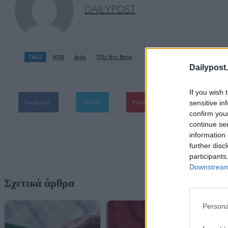
DAILYPOST
TAGS
ΗΠΑ
Ιράν
Τζέι Ντι Βανς
Dailypost.
If you wish 
Facebook
Twitter
Pinterest
WhatsApp
sensitive in
confirm you
continue se
information 
further disc
participants
Downstream 
Σχετικά άρθρα
Persona