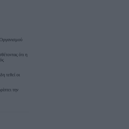
ς Οργανισμού
σθέτοντας ότι η
ός
δη τεθεί οι
ρίπτει την