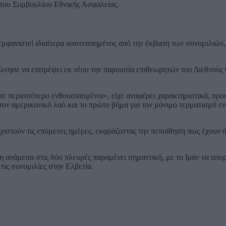
τατου Συμβουλίου Εθνικής Ασφαλείας.
εμφανιστεί ιδιαίτερα ικανοποιημένος από την έκβαση των συνομιλιών,
φώνησε να επιτρέψει εκ νέου την παρουσία επιθεωρητών του Διεθνού
στε περισσότερο ενθουσιασμένοι», είχε αναφέρει χαρακτηριστικά, προ
ον αμερικανικό λαό και το πρώτο βήμα για τον μόνιμο τερματισμό εν
εχιστούν τις επόμενες ημέρες, εκφράζοντας την πεποίθηση πως έχουν ή
 ανάμεσα στις δύο πλευρές παραμένει σημαντική, με το Ιράν να απορ
ις συνομιλίες στην Ελβετία.