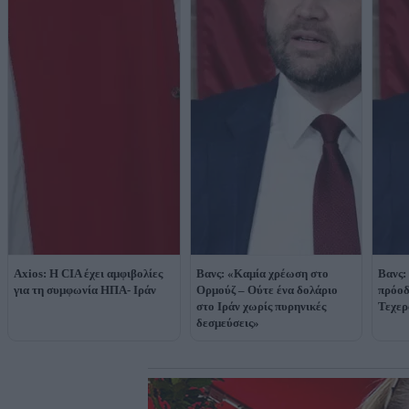
Axios: Η CIA έχει αμφιβολίες
Βανς: «Καμία χρέωση στο
Βανς:
για τη συμφωνία ΗΠΑ- Ιράν
Ορμούζ – Ούτε ένα δολάριο
πρόοδ
στο Ιράν χωρίς πυρηνικές
Τεχερ
δεσμεύσεις»