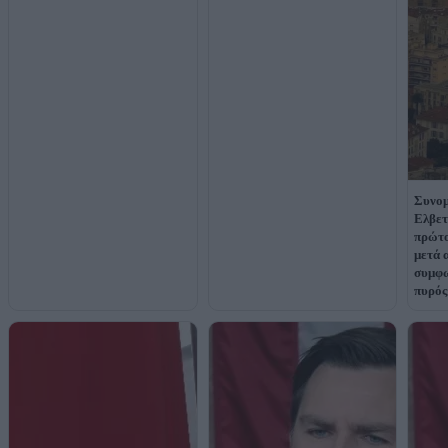
Συνομ
Ελβετ
πρώτο
μετά 
συμφω
πυρός