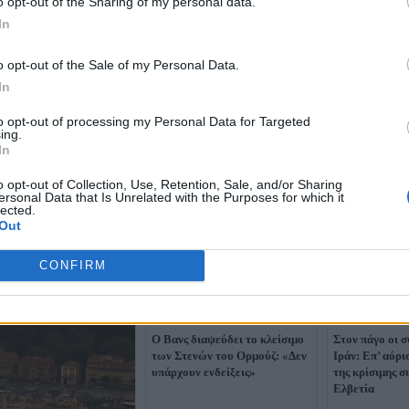
o opt-out of the Sharing of my personal data.
In
o opt-out of the Sale of my Personal Data.
In
to opt-out of processing my Personal Data for Targeted
ing.
In
o opt-out of Collection, Use, Retention, Sale, and/or Sharing
ersonal Data that Is Unrelated with the Purposes for which it
lected.
Out
CONFIRM
Ο Βανς διαψεύδει το κλείσιμο
Στον πάγο οι 
των Στενών του Ορμούζ: «Δεν
Ιράν: Επ’ αόρ
υπάρχουν ενδείξεις»
της κρίσιμης 
Ελβετία