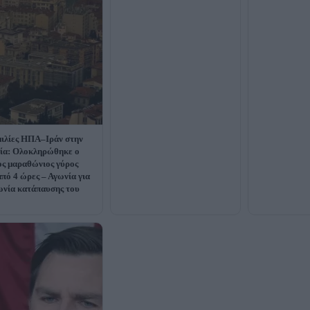
ιλίες ΗΠΑ–Ιράν στην
ία: Ολοκληρώθηκε ο
ς μαραθώνιος γύρος
από 4 ώρες – Αγωνία για
νία κατάπαυσης του