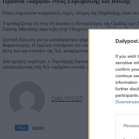
Πράσινα «καρφιά» εντός Ευρωβουλής και Βουλής
Όπως σημείωναν κομματικές πηγές, στόχος της Παράταξης είναι να 
Υπενθυμίζεται ότι στις 16 Ιουνίου ο Αντιπρόεδρος της Ομάδας τω
Γιάννης Μανιάτης παρενέβη στην Ολομέλεια για την Έκθεση Προόδο
Σχετική δήλωση για το καταδικαστικό ψήφισμα του ευρωκοινοβουλί
Dailypost.
Φαραντούρης. Ο πρώτος επισήμανε ότι «οι Έλληνες ευρωβουλευτές 
βέλη του και εναντίον της ΝΔ, αναφέροντας ότι «η ελληνική κυβέρ
If you wish 
Δύο ημέρες νωρίτερα, ο Τομεάρχης Άμυνας του ΠΑΣΟΚ, Μιχάλης Κατ
sensitive in
καταλογίζοντας στη ΝΔ «αμήχανη σιωπή» με φόντο την αμυντική συν
confirm you
continue se
information 
further disc
participants
DAILYPOST
Downstream 
Persona
TAGS
ΠΑΣΟΚ