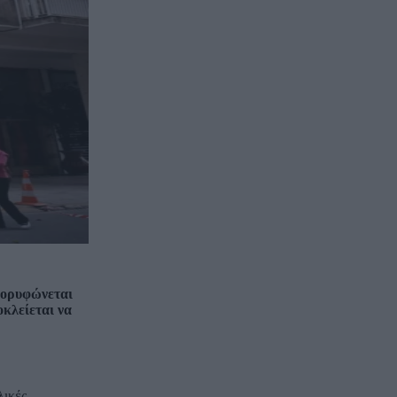
κορυφώνεται
κλείεται να
λικές