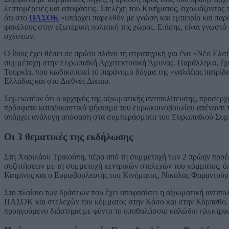
λεπτομέρειες και αποφάσεις. Στελέχη του Κινήματος, σχολιάζοντα
ότι στο
ΠΑΣΟΚ
«υπάρχει παρελθόν με γνώση και εμπειρία και παρό
φακέλους στην εξωτερική πολιτική της χώρας. Επίσης, είναι γνωστ
σχέσεων.
Ο ίδιος έχει θέσει σε πρώτο πλάνο τη στρατηγική για ένα «Νέο Ελσίν
συμμέτοχη στην Ευρωπαϊκή Αρχιτεκτονική Άμυνας. Παράλληλα, έχει
Τουρκία, που κωδικοποιεί το παράνομο δόγμα της «γαλάζιας πατρίδα
Ελλάδας και στο Διεθνές Δίκαιο.
Σημειωτέον ότι ο αρχηγός της αξιωματικής αντιπολίτευσης, προσε
πρόσφατο καταδικαστικό ψήφισμα του ευρωκοινοβουλίου απέναντι τ
υπάρχει ανάλογη απόφαση στα συμπεράσματα του Ευρωπαϊκού Συμβ
Οι 3 θεματικές της εκδήλωσης
Στη Χαριλάου Τρικούπη, πέρα από τη συμμετοχή των 2 πρώην προ
συζητήσεων με τη συμμετοχή κεντρικών στελεχών του κόμματος, ό
Κατρίνης και ο Ευρωβουλευτής του Κινήματος, Νικόλας Φαραντούρη
Στο πλαίσιο των δράσεων που έχει αποφασίσει η αξιωματική αντιπολ
ΠΑΣΟΚ και στελεχών του κόμματος στην Κάσο και στην Κάρπαθο. Η 
προηγούμενο διάστημα με φόντο το υποθαλάσσιο καλώδιο ηλεκτρι