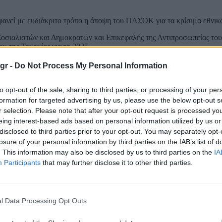
φανεί με ευδιάκριτο τρόπο η άποψη του ΠΑΣΟΚ για τα κρίσιμα εθνικ
ν Σοσιαλιστών και Δημοκρατών και Επικεφαλής της Αντιπροσωπείας 
υ της Τουρκίας για το 2025.
ου εναντίον της Τουρκίας έκαναν τόσο ο Νίκος Παπανδρέου όσο και 
gr -
Do Not Process My Personal Information
βούλιαξαν την Γαλάζια Πατρίδα στο Ευρωκοινοβούλιο». Ο δεύτερος 
νηση επένδυσε επιπόλαια στον κατευνασμό χωρίς αντίκρισμα».
to opt-out of the sale, sharing to third parties, or processing of your per
ρίνης είχε ασκήσει επίσης κριτική προς το κυβερνητικό στρατόπεδο
formation for targeted advertising by us, please use the below opt-out s
εργασία της Τουρκίας με τη Γαλλία και άλλες ευρωπαϊκές χώρες.
r selection. Please note that after your opt-out request is processed y
eing interest-based ads based on personal information utilized by us or
disclosed to third parties prior to your opt-out. You may separately opt-
losure of your personal information by third parties on the IAB’s list of
. This information may also be disclosed by us to third parties on the
IA
Participants
that may further disclose it to other third parties.
l Data Processing Opt Outs