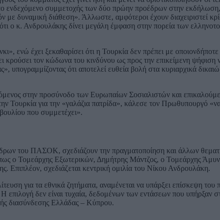
ς το ενδεχόμενο συμμετοχής των δύο πρώην προέδρων στην εκδήλωση
ν με δυναμική διάθεση». Άλλωστε, αμφότεροι έχουν διαχειριστεί κρ
ό ότι ο κ. Ανδρουλάκης δίνει μεγάλη έμφαση στην πορεία των ελληνοτ
κι», ενώ έχει ξεκαθαρίσει ότι η Τουρκία δεν πρέπει με οποιονδήποτε 
 κρούσει τον κώδωνα του κινδύνου ως προς την επικείμενη ψήφιση 
ς», υπογραμμίζοντας ότι αποτελεί ευθεία βολή στα κυριαρχικά δικαιώ
ρχόμενος στην προσύνοδο των Ευρωπαίων Σοσιαλιστών και επικαλούμε
ην Τουρκία για την «γαλάζια πατρίδα», κάλεσε τον Πρωθυπουργό «να
ουλίου που συμμετέχει».
έδρων του ΠΑΣΟΚ, σχεδιάζουν την πραγματοποίηση και άλλων θεματ
πως ο Τομεάρχης Εξωτερικών, Δημήτρης Μάντζος, ο Τομεάρχης Άμυν
ς. Επιπλέον, σχεδιάζεται κεντρική ομιλία του Νίκου Ανδρουλάκη.
ίτευση για τα εθνικά ζητήματα, αναμένεται να υπάρξει επίσκεψη του
επιλογή δεν είναι τυχαία, δεδομένων των εντάσεων που υπήρξαν στ
κής διασύνδεσης Ελλάδας – Κύπρου.