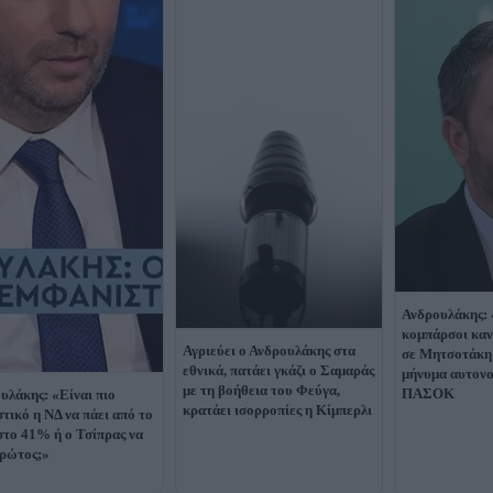
Ανδρουλάκης: 
κομπάρσοι καν
Αγριεύει ο Ανδρουλάκης στα
σε Μητσοτάκη 
εθνικά, πατάει γκάζι ο Σαμαράς
μήνυμα αυτονο
με τη βοήθεια του Φεύγα,
ΠΑΣΟΚ
υλάκης: «Είναι πιο
κρατάει ισορροπίες η Κίμπερλι
στικό η ΝΔ να πάει από το
το 41% ή ο Τσίπρας να
πρώτος;»