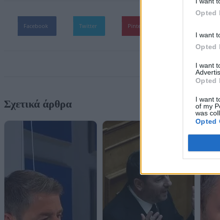
I want t
Opted 
Facebook
Twitter
Pinterest
WhatsApp
I want t
Opted 
I want 
Advertis
Opted 
I want t
Σχετικά άρθρα
of my P
was col
Opted 