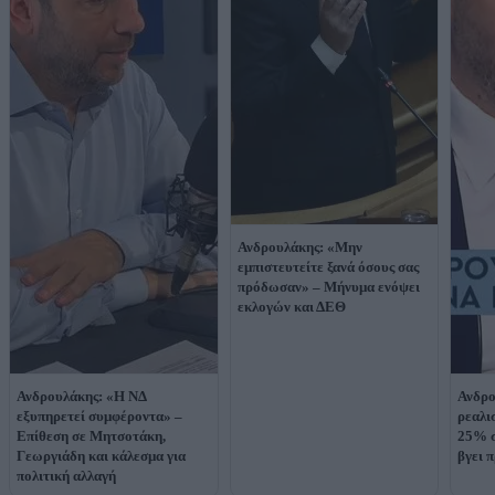
Ανδρουλάκης: «Μην
εμπιστευτείτε ξανά όσους σας
πρόδωσαν» – Μήνυμα ενόψει
εκλογών και ΔΕΘ
Ανδρουλάκης: «Η ΝΔ
Ανδρο
εξυπηρετεί συμφέροντα» –
ρεαλι
Επίθεση σε Μητσοτάκη,
25% σ
Γεωργιάδη και κάλεσμα για
βγει 
πολιτική αλλαγή