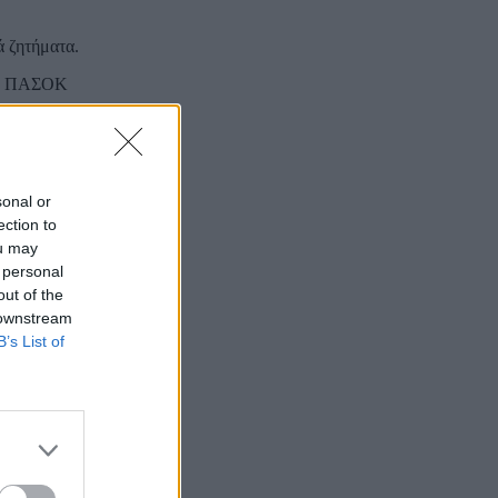
ά ζητήματα.
του ΠΑΣΟΚ
ο Νικόλας
έστρεψε τα
sonal or
,
ection to
ou may
 personal
out of the
 downstream
B’s List of