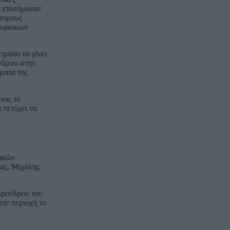
, επισήμαναν
ίσιμους
ουρκικών
τρόπο να γίνει
νόμου στην
ματα της
νος το
 πετύχει να
ικών
ας, Μιχάλης
 προέδρου του
ην περιοχή το