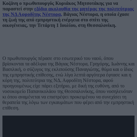
Κοζάνη ο πρωθυπουργός Κυριάκος Μητσοτάκης για να
παραστεί στην
εξόδιο ακολουθία της μητέρας της πολιτεύτριας
της ΝΔ Αφροδίτης Νέστορα,
Βάγιας Νέστορα, η οποία έχασε
τη ζωή της από εμπρηστική ενέργεια στο σπίτι της
οικογένειας, την Τετάρτη 1 Ιουλίου, στη Θεσσαλονίκη.
Ο πρωθυπουργός πέρασε στο εσωτερικό του ναού, όπου
βρίσκονται τα αδέλφια της Βάγιας Νέστορα, Γρηγόρης, Ιωάννης και
Βασιλική, ο σύζυγος της εκλιπούσης Παναγιώτης, θύμα και ο ίδιος
της εμπρηστικής επίθεσης, ενώ λίγα λεπτά αργότερα έφτασε και η
κόρη της, πολιτεύτρια της ΝΔ, Αφροδίτη Νέστορα, αφού
προηγουμένως είχε πάρει εξιτήριο, με δική της ευθύνη, από το
νοσοκομείο Παπανικολάου της Θεσσαλονίκης, όπου νοσηλευόταν
κι όπου αναμένεται να επιστρέψει προκειμένου να συνεχίσει τη
θεραπεία της λόγω των εγκαυμάτων που φέρει από την εμπρηστική
επίθεση.