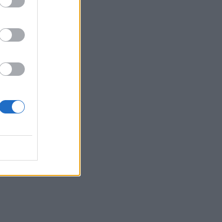
άκωσης από
άν θέλει να
σε συμφωνία»