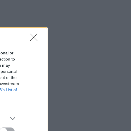
sonal or
ection to
ou may
 personal
out of the
 downstream
B’s List of