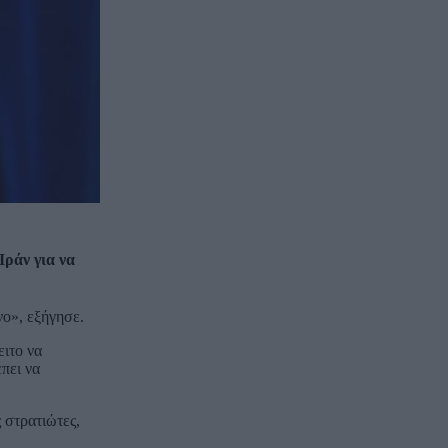
Ιράν για να
νο», εξήγησε.
ειτο να
πει να
 στρατιώτες,