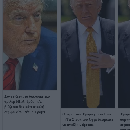
Συνεχίζεται το διπλωματικό
θρίλερ ΗΠΑ - Ιράν: «Αν
βιάζεσαι δεν κάνεις καλή
συμφωνία», λέει ο Τραμπ
Οι όροι του Τραμπ για το Ιράν
Τραμπ
- «Τα Στενά του Ορμούζ πρέπει
ουράν
να ανοίξουν άμεσα»
περισ
επικο