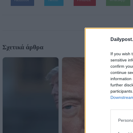
Dailypost.
Σχετικά άρθρα
If you wish 
sensitive in
confirm you
continue se
information 
further disc
participants
Downstream 
Persona