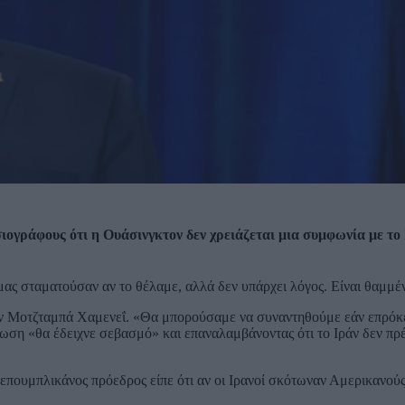
γράφους ότι η Ουάσινγκτον δεν χρειάζεται μια συμφωνία με το 
μας σταματούσαν αν το θέλαμε, αλλά δεν υπάρχει λόγος. Είναι θαμμέ
 τον Μοτζταμπά Χαμενεΐ. «Θα μπορούσαμε να συναντηθούμε εάν επρόκ
τωση «θα έδειχνε σεβασμό» και επαναλαμβάνοντας ότι το Ιράν δεν πρέ
πουμπλικάνος πρόεδρος είπε ότι αν οι Ιρανοί σκότωναν Αμερικανούς