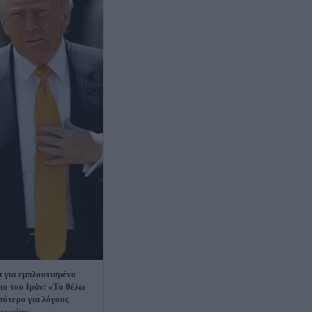
 για εμπλουτισμένο
ιο του Ιράν: «Το θέλω
σότερο για λόγους
ινωνίας»