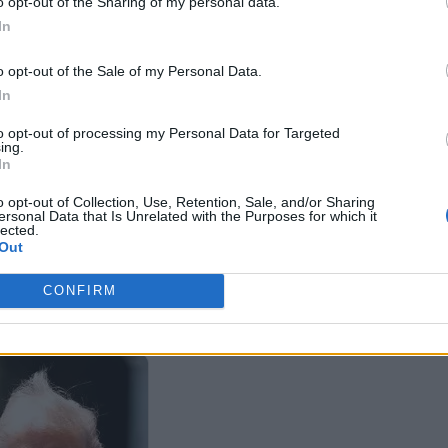
o opt-out of the Sharing of my personal data.
In
o opt-out of the Sale of my Personal Data.
In
to opt-out of processing my Personal Data for Targeted
ing.
In
Τραμπ: «Το Ιράν συμφώνησε
Σήμα αποκλιμ
να μην αποκτήσει πυρηνικά» –
Τραμπ: «Το Ιρ
o opt-out of Collection, Use, Retention, Sale, and/or Sharing
Ανοιχτό το ενδεχόμενο
καταλήξουμε 
ersonal Data that Is Unrelated with the Purposes for which it
συνάντησης με τον Χαμενεΐ
lected.
 για τα δεσμευμένα
Out
κά περιουσιακά στοιχεία:
ο εξετάσω αν υπάρξει
νία» – Ζητά πλήρη
CONFIRM
ραφή του πυρηνικού
άμματος