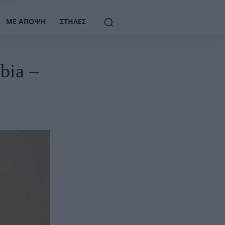
ΜΕ ΆΠΟΨΗ
ΣΤΉΛΕΣ
bia –