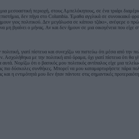
 μια μεσοαστική περιοχή, στους Αμπελόκηπους, σε ένα τριάρι διαμέρ
πιστήμια, δεν πήγα στο Columbia. Έμαθα αγγλικά σε συνοικιακό φρον
ήμουν γιος πολιτικού. Δεν μεγάλωσα σε κάποιο τζάκι», ανέφερε ο πρ
 μη βγαίνει ο μήνας. Αν και δεν ήμουν σε μια οικογένεια που είχε σ
πολιτική, γιατί πίστευα και συνεχίζω να πιστεύω ότι μέσα από την πο
. Ασχολήθηκα με την πολιτική από όραμα, όχι γιατί πίστευα ότι θα γ
υτά. Νομίζω ότι ο βασικός μου πολιτικός αντίπαλος είχε μια τελείω
ις πιο δύσκολες συνθήκες. Μπορεί να μου καταμαρτυρήσετε πάρα πολλ
ς και η εντιμότητά μου δεν ήταν πάντοτε στις σημαντικές προτεραιότη