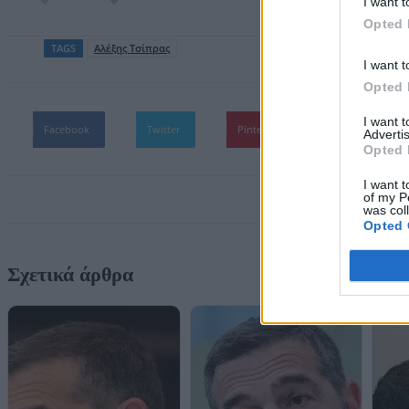
I want t
Opted 
TAGS
Αλέξης Τσίπρας
I want t
Opted 
I want 
Facebook
Twitter
Pinterest
WhatsApp
Advertis
Opted 
I want t
of my P
was col
Opted 
Σχετικά άρθρα