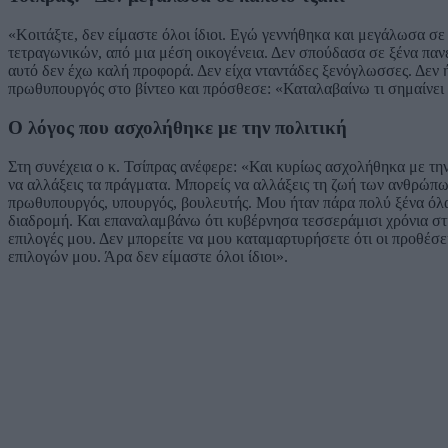
«Κοιτάξτε, δεν είμαστε όλοι ίδιοι. Εγώ γεννήθηκα και μεγάλωσα σε
τετραγωνικών, από μια μέση οικογένεια. Δεν σπούδασα σε ξένα πανε
αυτό δεν έχω καλή προφορά. Δεν είχα νταντάδες ξενόγλωσσες. Δεν 
πρωθυπουργός στο βίντεο και πρόσθεσε: «Καταλαβαίνω τι σημαίνει να
Ο λόγος που ασχολήθηκε με την πολιτική
Στη συνέχεια ο κ. Τσίπρας ανέφερε: «Και κυρίως ασχολήθηκα με την 
να αλλάξεις τα πράγματα. Μπορείς να αλλάξεις τη ζωή των ανθρώπων
πρωθυπουργός, υπουργός, βουλευτής. Μου ήταν πάρα πολύ ξένα όλα α
διαδρομή. Και επαναλαμβάνω ότι κυβέρνησα τεσσεράμισι χρόνια στ
επιλογές μου. Δεν μπορείτε να μου καταμαρτυρήσετε ότι οι προθέσει
επιλογών μου. Άρα δεν είμαστε όλοι ίδιοι».