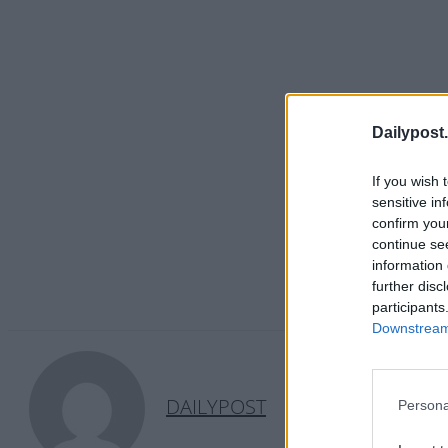
Dailypost.
If you wish 
sensitive in
confirm you
continue se
information 
further disc
participants
Downstream 
DAILYPOST
Persona