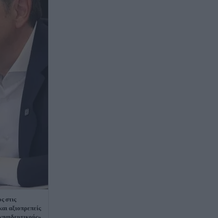
ς στις
και αξιοπρεπείς
εκπαιδευτικούς»