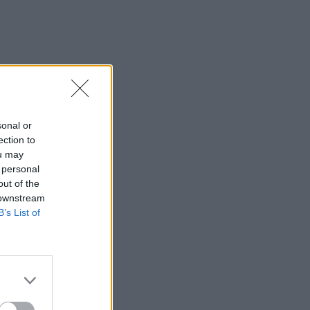
sonal or
ection to
ou may
 personal
out of the
 downstream
B’s List of