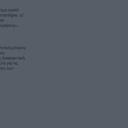
ισμα εκατό
τιστήριο, γι’
ώην
τερήσεις».
λιτική μπορείς
ίνω
ς διαφορετική
ά για τις
τες των