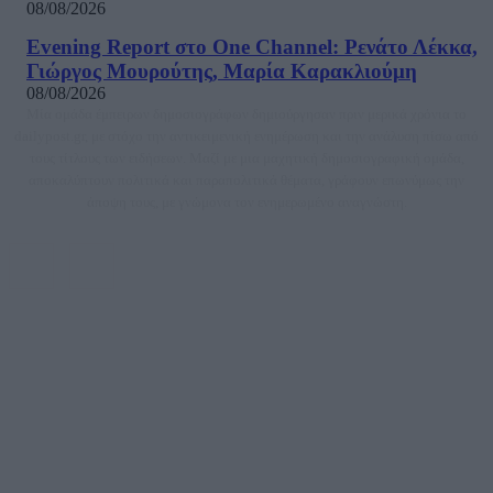
08/08/2026
Evening Report στο One Channel: Ρενάτο Λέκκα,
Γιώργος Μουρούτης, Μαρία Καρακλιούμη
08/08/2026
Μία ομάδα έμπειρων δημοσιογράφων δημιούργησαν πριν μερικά χρόνια το
dailypost.gr, με στόχο την αντικειμενική ενημέρωση και την ανάλυση πίσω από
τους τίτλους των ειδήσεων. Μαζί με μια μαχητική δημοσιογραφική ομάδα,
αποκαλύπτουν πολιτικά και παραπολιτικά θέματα, γράφουν επωνύμως την
άποψη τους, με γνώμονα τον ενημερωμένο αναγνώστη.
DAILYPOST.GR – ΤΑΥΤΌΤΗΤΑ
Ιδιοκτήτρια εταιρεία: «ΝΟΗΣΙΣ ΙΚΕ»
Έδρα: Δήμος Αμαρουσίου Αττικής, Αγ. Αθανασίου αρ. 21, Τ.Κ. 15125
ΑΦΜ: 801093076, Δ.Ο.Υ.: ΚΕΦΟΔΕ ΑΤΤΙΚΗΣ, E-mail: press@dailypost.gr, Τηλ.
επικοινωνίας: 2108066997
Νόμιμος Εκπρόσωπος: Ζαχαρός Σταμάτης
Μέτοχοι: Ζαχαρός Σταμάτης, Κουβαράς Γεώργιος, ΥΠΗΡΕΣΙΕΣ ΠΡΟΗΓΜΕΝΗΣ