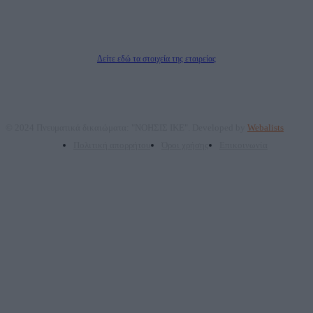
ΤΕΧΝΟΛΟΓΙΑΣ ΠΑΡΑΓΩΓΗΣ ΟΠΤΙΚΟΑΚΟΥΣΤΙΚΩΝ ΜΕΣΩΝ ΜΕΛΕΤΩΝ ΚΑΙ
ΠΑΡΟΧΗΣ ΥΠΗΡΕΣΙΩΝ PLD PLUS ΑΝΩΝ ΕΤΑΙΡΙΑ
Δικαιούχος του ονόματος τομέα (dailypost.gr): ΝΟΗΣΙΣ ΙΚΕ
Διευθυντής/Διαχειριστής: Ζαχαρός Σταμάτης
Διευθυντής Σύνταξης: Ρενάτο Λέκκα
Δείτε εδώ τα στοιχεία της εταιρείας
© 2024 Πνευματικά δικαιώματα: "ΝΟΗΣΙΣ ΙΚΕ". Developed by
Webalists
Πολιτική απορρήτου
Όροι χρήσης
Επικοινωνία