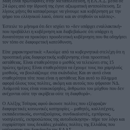
Μάη είναι πρωτοφανές στην Μεταπολίτευση, η ΕΛ.Α.Σ. μέσα σε
24 ώρες από την ίδρυσή της έγινε αξιωματική αντιπολίτευση. Σε
λίγους μήνες θα καταφέρουμε να γίνουμε και κυβέρνηση με την
ψήφο του ελληνικού λαού, όποτε και αν στηθούν οι κάλπες».
Έστειλε το μήνυμα ότι δεν ισχύει το «δεν υπάρχει εναλλακτική»
που προβάλλει η κυβέρνηση και διαβεβαίωσε ότι υπάρχει η
δυνατότητα να προκύψει προοδευτική κυβέρνηση που θα οδηγήσει
τον τόπο σε διαφορετική κατεύθυνση.
Είπε χαρακτηριστικά: «Ακούμε από τα κυβερνητικά στελέχη ότι η
προοπτική μίας διαφορετικής κυβέρνησης είναι προοπτική
αστάθειας. Είναι σταθερότητα ο μισθός να τελειώνει στις 15
πρώτες ημέρες; Είναι σταθερότητα να έχουμε τους πιο χαμηλούς
μισθούς, να βουλιάζουμε στα σκάνδαλα; Και αν αυτό είναι
σταθερότητα τότε ποια είναι η αστάθεια; Και αυτό το δίλημμα
αφορά όλους τους πολίτες, ακόμη και αυτούς που ψήφισαν ΝΔ.
Ανάμεσά τους είναι νοικοκύρηδες, άνθρωποι του μόχθου που δεν
ανέχονται ούτε την ακρίβεια ούτε τη διαφθορά».
Ο Αλέξης Τσίπρας αφού άκουσε πολίτες που εξέφραζαν
διαφορετικές κοινωνικές κατηγορίες – μαθητές, καλλιτέχνες,
εκπαιδευτικούς, συνταξιούχους, συνδικαλιστές, εμπόρους,
νοσηλευτές, εκπροσώπους της αυτοδιοίκησηw- πήρε τον λόγο και
ευχαρίστησε τους δεκάδες χιλιάδες πολίτες της Ελλάδας που
υπέγραψαν την διακήρυξη της ΕΛΑΣ.