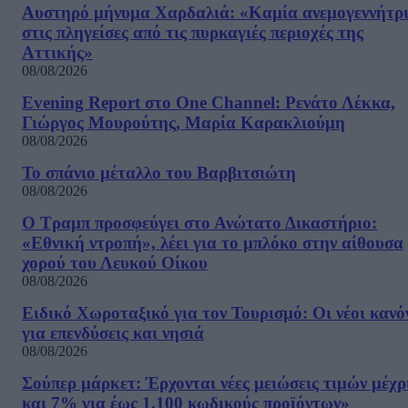
Αυστηρό μήνυμα Χαρδαλιά: «Καμία ανεμογεννήτρ
στις πληγείσες από τις πυρκαγιές περιοχές της
Αττικής»
08/08/2026
Evening Report στο One Channel: Ρενάτο Λέκκα,
Γιώργος Μουρούτης, Μαρία Καρακλιούμη
08/08/2026
Το σπάνιο μέταλλο του Βαρβιτσιώτη
08/08/2026
Ο Τραμπ προσφεύγει στο Ανώτατο Δικαστήριο:
«Εθνική ντροπή», λέει για το μπλόκο στην αίθουσα
χορού του Λευκού Οίκου
08/08/2026
Ειδικό Χωροταξικό για τον Τουρισμό: Οι νέοι κανό
για επενδύσεις και νησιά
08/08/2026
Σούπερ μάρκετ: Έρχονται νέες μειώσεις τιμών μέχρ
και 7% για έως 1.100 κωδικούς προϊόντων»