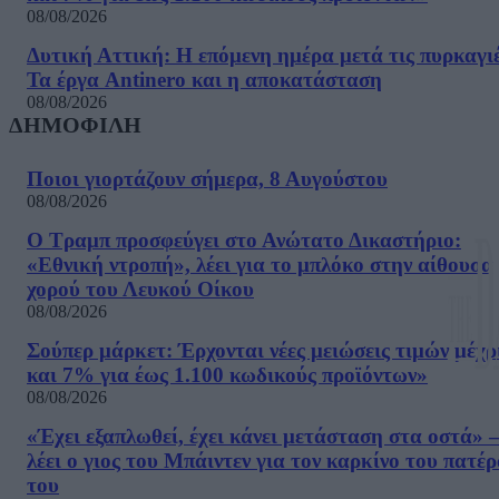
08/08/2026
Δυτική Αττική: Η επόμενη ημέρα μετά τις πυρκαγιέ
Τα έργα Antinero και η αποκατάσταση
08/08/2026
ΔΗΜΟΦΙΛΗ
Ποιοι γιορτάζουν σήμερα, 8 Αυγούστου
08/08/2026
Ο Τραμπ προσφεύγει στο Ανώτατο Δικαστήριο:
«Εθνική ντροπή», λέει για το μπλόκο στην αίθουσα
χορού του Λευκού Οίκου
08/08/2026
Σούπερ μάρκετ: Έρχονται νέες μειώσεις τιμών μέχρ
και 7% για έως 1.100 κωδικούς προϊόντων»
08/08/2026
«Έχει εξαπλωθεί, έχει κάνει μετάσταση στα οστά» –
λέει ο γιος του Μπάιντεν για τον καρκίνο του πατέ
του