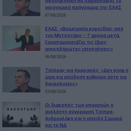
Θεσσαλονίκη θα παρουσιάσει το
οικονομικό πρόγραμμα της ΕΛΑΣ
07/08/2026
ΕΛΑΣ: «Βιομηχανία κοροϊδίας από
τον Μητσοτάκη – 7 χρόνια μετά,
ξαναπαρουσιάζει τις ίδιες
ανεκπλήρωτες υποσχέσεις»
06/08/2026
Τσίπρας για πυρκαγιές: «Δεν είναι η
ώρα για απόδοση ευθυνών ούτε για
δικαιολογίες»
03/08/2026
Οι διακοπές των υπουργών, η
ανελέητη σύγκρουση Τσίπρα-
Ανδρουλάκη και η απειλή Σαμαρά
για τη ΝΔ