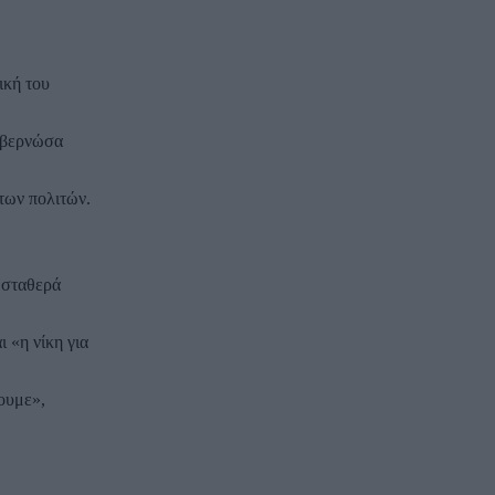
ική του
κυβερνώσα
των πολιτών.
 σταθερά
 «η νίκη για
ουμε»,