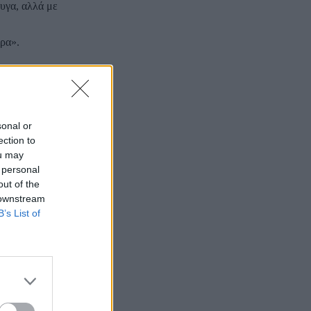
φυγα, αλλά με
ερα».
ε ότι η νέα
sonal or
ection to
ou may
ν κοινωνία»,
 personal
out of the
 μη γεννηθεί
 downstream
B’s List of
ς τα μέλη θα
χώρου»,