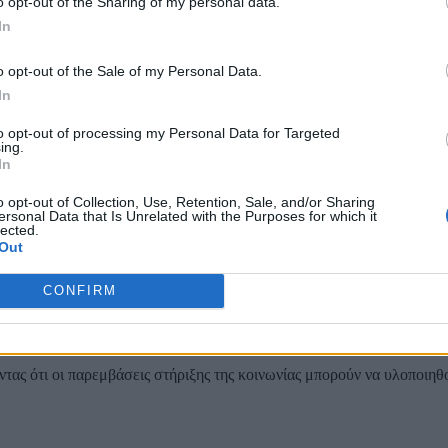
o opt-out of the Sharing of my personal data.
In
μεγάλο κενό» και όχι για να συνεργαστεί απλώς με δυνάμεις που «έχ
o opt-out of the Sale of my Personal Data.
In
ιλήσει για το πρόβλημα του Πολάκη με τον Φάμελλο».
to opt-out of processing my Personal Data for Targeted
ing.
In
 αν το κόμμα του έρθει πρώτο στις εκλογές, θα επιχειρήσει να εφαρ
o opt-out of Collection, Use, Retention, Sale, and/or Sharing
ersonal Data that Is Unrelated with the Purposes for which it
ρης κάλπης. «Αν βγούμε πρώτοι στις εκλογές, θα προσπαθήσουμε να 
lected.
ή εντολή», ανέφερε.
Out
CONFIRM
ει επαρκής δημοσιονομικός χώρος ώστε να χρηματοδοτηθούν οι εξαγγ
υψηλά εισοδήματα.
τας ότι οι παρεμβάσεις στήριξης της κοινωνίας μπορούν να υλοποιηθ