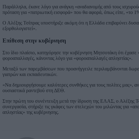
Παράλληλα, έκανε λόγο για ανάγκη «αναδιανομής από τους ισχυρούς
πρόταση για «πατριωτική εισφορά» που θα αφορά, όπως είπε, «το 1
Ο Αλέξης Τσίπρας υποστήριξε ακόμη ότι η Ελλάδα επιβαρύνει δυσαν
εξορθολογιστεί».
Επίθεση στην κυβέρνηση
Στο ίδιο πλαίσιο, κατηγόρησε την κυβέρνηση Μητσοτάκη ότι έχασε 
φοροαπαλλαγές, κάνοντας λόγο για «φοροαπαλλαγές απληστίας».
Μεταξύ των παρεμβάσεων που προανήγγειλε περιλαμβάνονται δωρεά
γιατρών και εκπαιδευτικών.
«Να δημιουργήσουμε καλύτερες συνθήκες για τους πολίτες μας», αν
ουσιαστικά ραντεβού στη ΔΕΘ.
Στην πρώτη του συνέντευξη μετά την ίδρυση της ΕΛΑΣ, ο Αλέξης Τ
συνεργασία, στήριξε τις γκάφες των στελεχών του μιλώντας για «α
απληστίας» της κυβέρνησης.