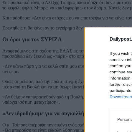
Σε προσωπικό τόνο, ο Αλέξης Τσίπρας υποστήριξε ότι δεν επιστρέφε
το κεφάλι ψηλά. Μπορώ να κυκλοφορήσω στον δρόμο. Κανείς δεν μο
Και πρόσθεσε: «Δεν είναι στόχος μου να επιστρέψω για να κάνω τον
Ερωτηθείς τι θα κάνει αν το εγχείρημα δεν πετύχει, απάντησε ότι «
Οι όροι για τον ΣΥΡΙΖΑ
Dailypost.
Αναφερόμενος στη σχέση της ΕΛΑΣ με τον ΣΥΡΙΖΑ και στο ενδεχόμ
If you wish 
προσπάθεια δεν ξεκινά ως «πάρτι» στο οποίο ο ίδιος καλεί όποιους θ
sensitive in
confirm you
«Δεν κάνω πάρτι για να καλώ σπίτι μου αυτούς που θέλω ή δεν θέλω.
ανέφερε.
continue se
information 
Όπως σημείωσε, από την πρώτη στιγμή έχει ξεκαθαρίσει ότι δεν υπ
further disc
μέσα από τη Βουλή και να μη θεωρεί κανείς ότι υπάρχουν προκρατημ
participants
Downstream 
«Αν θέλουν να παραιτηθούν από τη Βουλή, είναι στο χέρι τους», είπ
υπάρχει ισότιμη μεταχείριση».
«Δεν ιδρυθήκαμε για να συγκολλήσουμε θραύσματα»
Persona
Ο κ. Τσίπρας απέρριψε την εικόνα ενός σχήματος που δημιουργήθηκ
«Θα μπορούσε να είναι εύκολη λύση για μένα είτε να γυρίσω από ε