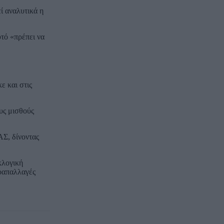
ί αναλυτικά η
τό «πρέπει να
ε και στις
υς μισθούς
ΑΣ, δίνοντας
κλογική
ροαπαλλαγές