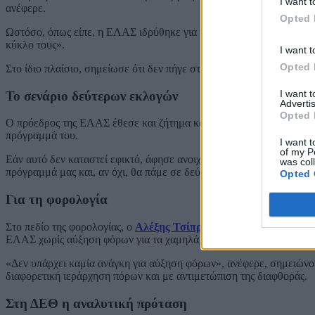
I want t
ανέφερε.
Opted 
Ωστόσο, όπως είπε, η ΕΛΑΣ ιδρύθηκε για να καλύψει «ένα υπαρκτό 
κύκλο τους».
I want t
Opted 
Στο ίδιο πλαίσιο, σημείωσε ότι δεν πήγε στη συνέντευξη «για να μ
I want 
Το σενάριο δεύτερων εκλογών
Advertis
Opted 
Ο πρόεδρος της ΕΛΑΣ έθεσε και ζήτημα καθαρής εντολής. Όπως είπε,
πρόγραμμά του.
I want t
of my P
Εάν αυτό δεν καταστεί εφικτό, άφησε ανοιχτό το ενδεχόμενο δεύτε
was col
πρόγραμμά μας και, αν όχι, θα πάμε σε δεύτερες εκλογές για καθαρ
Opted 
Για τη φορολογία
Στο πεδίο της φορολογίας, ο
Αλέξης Τσίπρας
υποστήριξε ότι υπάρχ
ΕΛΑΣ χωρίς αύξηση φόρων για τα χαμηλά, τα μεσαία, αλλά και τα 
«Δεν υπάρχει καμία ανάγκη για αύξηση φόρων», ανέφερε, σημειώνον
διαφορετική ιεράρχηση πόρων και με αντιμετώπιση της διαφθοράς.
Στη ΔΕΘ η αναλυτική πρόταση