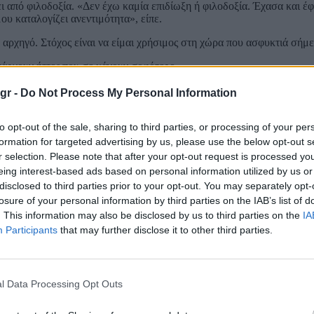
ι από φιλοδοξία. «Δεν έχω καμία επιδίωξη ή φιλοδοξία. Έχασα και έ
υ καταλογίζει ανεντιμότητα», είπε.
 αρχηγό. Στόχος είναι να είμαι χρήσιμος στη χώρα που ασφυκτιά σήμ
υπάρχουν ήττες που σε κάνουν σοφότερο».
gr -
Do Not Process My Personal Information
ενο συμμετοχής στελεχών από την Κουμουνδούρου, ο κ. Τσίπρας είπ
to opt-out of the sale, sharing to third parties, or processing of your per
έλει.
formation for targeted advertising by us, please use the below opt-out s
r selection. Please note that after your opt-out request is processed y
 Κάνουμε μια νέα αρχή, μέσα στην κοινωνία, με την κοινωνία, για τη
eing interest-based ads based on personal information utilized by us or
disclosed to third parties prior to your opt-out. You may separately opt-
άρχει κανένας αποκλεισμός, αλλά υπάρχουν δύο όροι: η προσπάθεια να
losure of your personal information by third parties on the IAB’s list of
ένες θέσεις.
. This information may also be disclosed by us to third parties on the
IA
Participants
that may further disclose it to other third parties.
ε, προσθέτοντας: «Δεν έχουμε ρεζερβέ θέσεις για κανέναν. Για όλα μα
l Data Processing Opt Outs
ε απλώς για να ενώσει κομμάτια του παλαιού προοδευτικού χώρου.
κεί που έφυγα είτε να επιδιώξω τη συγκόλληση των θραυσμάτων του 