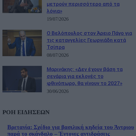
μετρούν περισσότερο από τα
λόγια»
19/07/2026
Ο Βελόπουλος στον Άρειο Πάγο για
τις καταγγελίες Γεωργιάδη κατά
Τσίπρα
08/07/2026
Μαρινάκης: «Δεν έχουν βάση τα
σενάρια για εκλογές το
φθινόπωρο, θα γίνουν το 2027»
30/06/2026
ΡΟΗ ΕΙΔΗΣΕΩΝ
Βρετανία: Σχέδιο για βασιλική κηδεία του Άντριου
παρά το σκάνδαλο – Έντονες αντιδράσεις