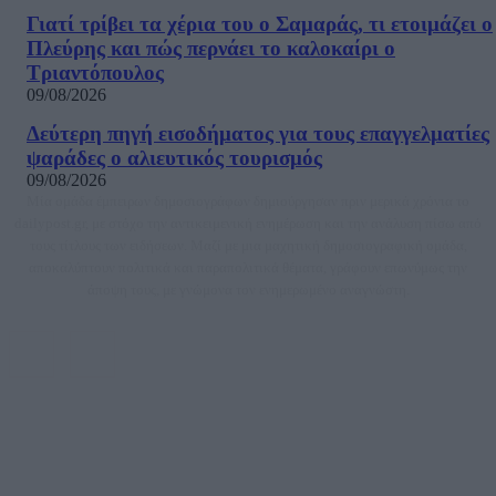
Γιατί τρίβει τα χέρια του ο Σαμαράς, τι ετοιμάζει ο
Πλεύρης και πώς περνάει το καλοκαίρι ο
Τριαντόπουλος
09/08/2026
Δεύτερη πηγή εισοδήματος για τους επαγγελματίες
ψαράδες ο αλιευτικός τουρισμός
09/08/2026
Μία ομάδα έμπειρων δημοσιογράφων δημιούργησαν πριν μερικά χρόνια το
dailypost.gr, με στόχο την αντικειμενική ενημέρωση και την ανάλυση πίσω από
τους τίτλους των ειδήσεων. Μαζί με μια μαχητική δημοσιογραφική ομάδα,
αποκαλύπτουν πολιτικά και παραπολιτικά θέματα, γράφουν επωνύμως την
άποψη τους, με γνώμονα τον ενημερωμένο αναγνώστη.
DAILYPOST.GR – ΤΑΥΤΌΤΗΤΑ
Ιδιοκτήτρια εταιρεία: «ΝΟΗΣΙΣ ΙΚΕ»