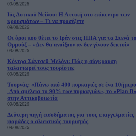
09/08/2026
Ιός Δυτικού Νείλου: Η Αττική στο επίκεντρο των
κρουσμάτων – Τι να προσέξετε
09/08/2026
Οι όροι που θέτει το Ιράν στις ΗΠΑ για τα Στενά τ
Ορμούζ – «Δεν θα ανοίξουν αν δεν γίνουν δεκτοί»
09/08/2026
Κόντρα Σάντσεθ-Μελόνι: Πώς η σύγκρουση
ταλαιπωρεί τους τουρίστες
09/08/2026
Τουρνάς: «Πάνω από 400 πυρκαγιές σε ένα 10ήμερ
-Από αμέλεια το 90% των πυρκαγιών», το «Plan B
στην Αττικοβοιωτία
09/08/2026
Δεύτερη πηγή εισοδήματος για τους επαγγελματίες
ψαράδες ο αλιευτικός τουρισμός
09/08/2026