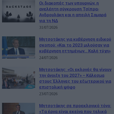
Οι διακοπές των υπουργών, η
ανελέητη σύγκρουση Τσίπρα-
Ανδρουλάκη και η απειλή Σαμαρά
για τη ΝΔ
31/07/2026
Μητσοτάκης για κυβέρνηση ειδικού
σκοπού: «Και το 2023 μιλούσαν για
κυβέρνηση ηττημένων… Καλή τύχη»
24/07/2026
Μητσοτάκης: «Οι εκλογές θα γίνουν
την άνοιξη του 2027» – Κάλεσμα
στους Έλληνες του εξωτερικού για
επιστολική ψήφο
23/07/2026
Μητσοτάκης σε προεκλογικό τόνο:
«Tα έργα είναι εκείνα που τελικά