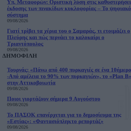
Υπ. Μεταφορών: Οριστική λύση στις καθυστερήσει
έκδοσης των πινακίδων κυκλοφορίας – Το ψηφιακό
σύστημα
09/08/2026
Γιατί τρίβει τα χέρια του ο Σαμαράς, τι ετοιμάζει ο
Πλεύρης και πώς περνάει το καλοκαίρι ο
Τριαντόπουλος
09/08/2026
ΔΗΜΟΦΙΛΗ
Τουρνάς: «Πάνω από 400 πυρκαγιές σε ένα 10ήμερ
-Από αμέλεια το 90% των πυρκαγιών», το «Plan B
στην Αττικοβοιωτία
09/08/2026
Ποιοι γιορτάζουν σήμερα 9 Αυγούστου
09/08/2026
Το ΠΑΣΟΚ επανέρχεται για το δημοσίευμα της
«Εστίας»: «Φαντασιόπληκτο ρεπορτάζ»
09/08/2026