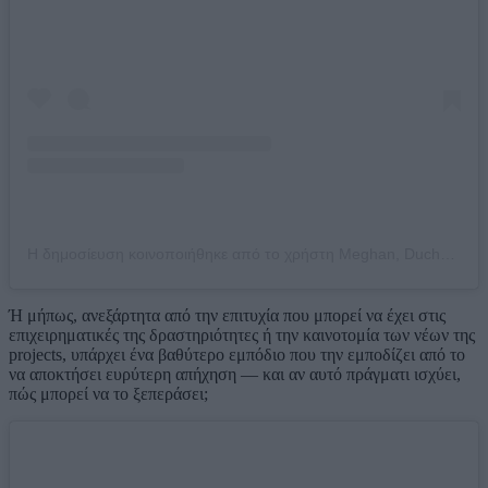
Η δημοσίευση κοινοποιήθηκε από το χρήστη Meghan, Duchess of Sussex (@meghan)
Ή μήπως, ανεξάρτητα από την επιτυχία που μπορεί να έχει στις
επιχειρηματικές της δραστηριότητες ή την καινοτομία των νέων της
projects, υπάρχει ένα βαθύτερο εμπόδιο που την εμποδίζει από το
να αποκτήσει ευρύτερη απήχηση — και αν αυτό πράγματι ισχύει,
πώς μπορεί να το ξεπεράσει;