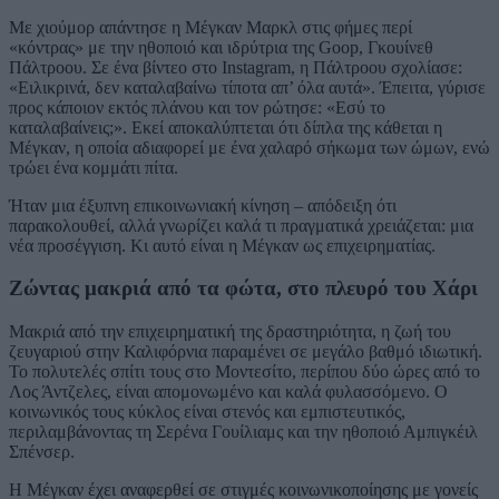
Με χιούμορ απάντησε η Μέγκαν Μαρκλ στις φήμες περί
«κόντρας» με την ηθοποιό και ιδρύτρια της Goop, Γκουίνεθ
Πάλτροου. Σε ένα βίντεο στο Instagram, η Πάλτροου σχολίασε:
«Ειλικρινά, δεν καταλαβαίνω τίποτα απ’ όλα αυτά». Έπειτα, γύρισε
προς κάποιον εκτός πλάνου και τον ρώτησε: «Εσύ το
καταλαβαίνεις;». Εκεί αποκαλύπτεται ότι δίπλα της κάθεται η
Μέγκαν, η οποία αδιαφορεί με ένα χαλαρό σήκωμα των ώμων, ενώ
τρώει ένα κομμάτι πίτα.
Ήταν μια έξυπνη επικοινωνιακή κίνηση – απόδειξη ότι
παρακολουθεί, αλλά γνωρίζει καλά τι πραγματικά χρειάζεται: μια
νέα προσέγγιση. Κι αυτό είναι η Μέγκαν ως επιχειρηματίας.
Ζώντας μακριά από τα φώτα, στο πλευρό του Χάρι
Μακριά από την επιχειρηματική της δραστηριότητα, η ζωή του
ζευγαριού στην Καλιφόρνια παραμένει σε μεγάλο βαθμό ιδιωτική.
Το πολυτελές σπίτι τους στο Μοντεσίτο, περίπου δύο ώρες από το
Λος Άντζελες, είναι απομονωμένο και καλά φυλασσόμενο. Ο
κοινωνικός τους κύκλος είναι στενός και εμπιστευτικός,
περιλαμβάνοντας τη Σερένα Γουίλιαμς και την ηθοποιό Αμπιγκέιλ
Σπένσερ.
Η Μέγκαν έχει αναφερθεί σε στιγμές κοινωνικοποίησης με γονείς