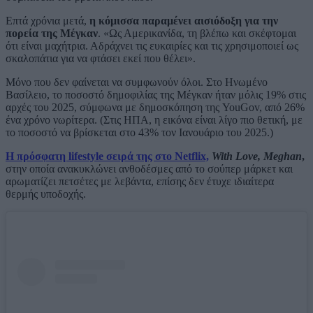
Επτά χρόνια μετά,
η κόμισσα παραμένει αισιόδοξη για την
πορεία της Μέγκαν
. «Ως Αμερικανίδα, τη βλέπω και σκέφτομαι
ότι είναι μαχήτρια. Αδράχνει τις ευκαιρίες και τις χρησιμοποιεί ως
σκαλοπάτια για να φτάσει εκεί που θέλει».
Μόνο που δεν φαίνεται να συμφωνούν όλοι. Στο Ηνωμένο
Βασίλειο, το ποσοστό δημοφιλίας της Μέγκαν ήταν μόλις 19% στις
αρχές του 2025, σύμφωνα με δημοσκόπηση της YouGov, από 26%
ένα χρόνο νωρίτερα. (Στις ΗΠΑ, η εικόνα είναι λίγο πιο θετική, με
το ποσοστό να βρίσκεται στο 43% τον Ιανουάριο του 2025.)
Η πρόσφατη lifestyle σειρά της στο Netflix,
With Love, Meghan
,
στην οποία ανακυκλώνει ανθοδέσμες από το σούπερ μάρκετ και
αρωματίζει πετσέτες με λεβάντα, επίσης δεν έτυχε ιδιαίτερα
θερμής υποδοχής.