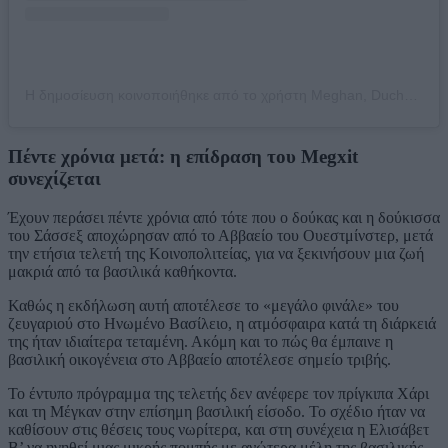
Η δημοσίευση κοινοποιήθηκε από το χρήστη Meghan, Duchess of Sussex (@meghan)
Πέντε χρόνια μετά: η επίδραση του Megxit
συνεχίζεται
Έχουν περάσει πέντε χρόνια από τότε που ο δούκας και η δούκισσα
του Σάσσεξ αποχώρησαν από το Αββαείο του Ουεστμίνστερ, μετά
την ετήσια τελετή της Κοινοπολιτείας, για να ξεκινήσουν μια ζωή
μακριά από τα βασιλικά καθήκοντα.
Καθώς η εκδήλωση αυτή αποτέλεσε το «μεγάλο φινάλε» του
ζευγαριού στο Ηνωμένο Βασίλειο, η ατμόσφαιρα κατά τη διάρκειά
της ήταν ιδιαίτερα τεταμένη. Ακόμη και το πώς θα έμπαινε η
βασιλική οικογένεια στο Αββαείο αποτέλεσε σημείο τριβής.
Το έντυπο πρόγραμμα της τελετής δεν ανέφερε τον πρίγκιπα Χάρι
και τη Μέγκαν στην επίσημη βασιλική είσοδο. Το σχέδιο ήταν να
καθίσουν στις θέσεις τους νωρίτερα, και στη συνέχεια η Ελισάβετ
Β’ να ηγηθεί μιας μικρής πομπής με ανώτερα μέλη της βασιλικής