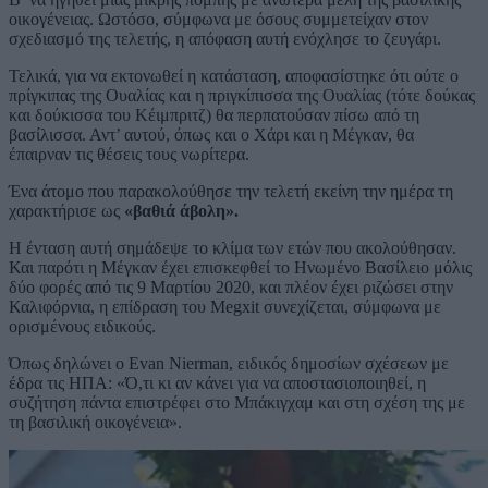
οικογένειας. Ωστόσο, σύμφωνα με όσους συμμετείχαν στον
σχεδιασμό της τελετής, η απόφαση αυτή ενόχλησε το ζευγάρι.
Τελικά, για να εκτονωθεί η κατάσταση, αποφασίστηκε ότι ούτε ο
πρίγκιπας της Ουαλίας και η πριγκίπισσα της Ουαλίας (τότε δούκας
και δούκισσα του Κέιμπριτζ) θα περπατούσαν πίσω από τη
βασίλισσα. Αντ’ αυτού, όπως και ο Χάρι και η Μέγκαν, θα
έπαιρναν τις θέσεις τους νωρίτερα.
Ένα άτομο που παρακολούθησε την τελετή εκείνη την ημέρα τη
χαρακτήρισε ως
«βαθιά άβολη».
Η ένταση αυτή σημάδεψε το κλίμα των ετών που ακολούθησαν.
Και παρότι η Μέγκαν έχει επισκεφθεί το Ηνωμένο Βασίλειο μόλις
δύο φορές από τις 9 Μαρτίου 2020, και πλέον έχει ριζώσει στην
Καλιφόρνια, η επίδραση του Megxit συνεχίζεται, σύμφωνα με
ορισμένους ειδικούς.
Όπως δηλώνει ο Evan Nierman, ειδικός δημοσίων σχέσεων με
έδρα τις ΗΠΑ: «Ό,τι κι αν κάνει για να αποστασιοποιηθεί, η
συζήτηση πάντα επιστρέφει στο Μπάκιγχαμ και στη σχέση της με
τη βασιλική οικογένεια».