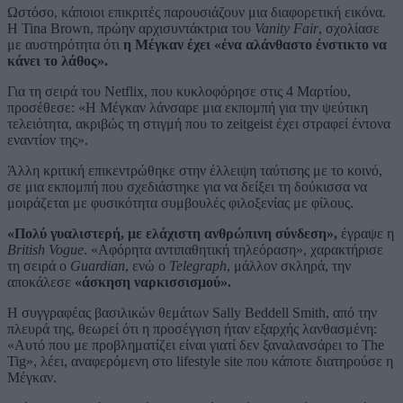
Ωστόσο, κάποιοι επικριτές παρουσιάζουν μια διαφορετική εικόνα.
Η Tina Brown, πρώην αρχισυντάκτρια του
Vanity Fair
, σχολίασε
με αυστηρότητα ότι
η Μέγκαν έχει «ένα αλάνθαστο ένστικτο να
κάνει το λάθος».
Για τη σειρά του Netflix, που κυκλοφόρησε στις 4 Μαρτίου,
προσέθεσε: «Η Μέγκαν λάνσαρε μια εκπομπή για την ψεύτικη
τελειότητα, ακριβώς τη στιγμή που το zeitgeist έχει στραφεί έντονα
εναντίον της».
Άλλη κριτική επικεντρώθηκε στην έλλειψη ταύτισης με το κοινό,
σε μια εκπομπή που σχεδιάστηκε για να δείξει τη δούκισσα να
μοιράζεται με φυσικότητα συμβουλές φιλοξενίας με φίλους.
«Πολύ γυαλιστερή, με ελάχιστη ανθρώπινη σύνδεση»,
έγραψε η
British Vogue
. «Αφόρητα αντιπαθητική τηλεόραση», χαρακτήρισε
τη σειρά ο
Guardian
, ενώ ο
Telegraph
, μάλλον σκληρά, την
αποκάλεσε
«άσκηση ναρκισσισμού».
Η συγγραφέας βασιλικών θεμάτων Sally Beddell Smith, από την
πλευρά της, θεωρεί ότι η προσέγγιση ήταν εξαρχής λανθασμένη:
«Αυτό που με προβληματίζει είναι γιατί δεν ξαναλανσάρει το The
Tig», λέει, αναφερόμενη στο lifestyle site που κάποτε διατηρούσε η
Μέγκαν.