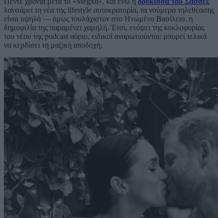
Πέντε χρόνια μετά το «Megxit», και ενώ η
δούκισσα του Σάσσεξ
λανσάρει τη νέα της lifestyle αυτοκρατορία, τα νούμερα τηλεθέασης
είναι υψηλά — όμως τουλάχιστον στο Ηνωμένο Βασίλειο, η
δημοφιλία της παραμένει χαμηλή. Έτσι, ενόψει της κυκλοφορίας
του νέου της podcast αύριο, ειδικοί αναρωτιούνται: μπορεί τελικά
να κερδίσει τη μαζική αποδοχή;