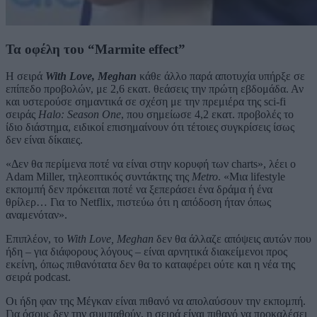
Τα οφέλη του “Marmite effect”
Η σειρά
With Love, Meghan
κάθε άλλο παρά αποτυχία υπήρξε σε
επίπεδο προβολών, με 2,6 εκατ. θεάσεις την πρώτη εβδομάδα. Αν
και υστερούσε σημαντικά σε σχέση με την πρεμιέρα της sci-fi
σειράς
Halo: Season One
, που σημείωσε 4,2 εκατ. προβολές το
ίδιο διάστημα, ειδικοί επισημαίνουν ότι τέτοιες συγκρίσεις ίσως
δεν είναι δίκαιες.
«Δεν θα περίμενα ποτέ να είναι στην κορυφή των charts», λέει ο
Adam Miller, τηλεοπτικός συντάκτης της
Metro
. «Μια lifestyle
εκπομπή δεν πρόκειται ποτέ να ξεπεράσει ένα δράμα ή ένα
θρίλερ… Για το Netflix, πιστεύω ότι η απόδοση ήταν όπως
αναμενόταν».
Επιπλέον, το
With Love, Meghan
δεν θα άλλαζε απόψεις αυτών που
ήδη – για διάφορους λόγους – είναι αρνητικά διακείμενοι προς
εκείνη, όπως πιθανότατα δεν θα το καταφέρει ούτε και η νέα της
σειρά podcast.
Οι ήδη φαν της Μέγκαν είναι πιθανό να απολαύσουν την εκπομπή.
Για όσους δεν την συμπαθούν, η σειρά είναι πιθανό να προκαλέσει