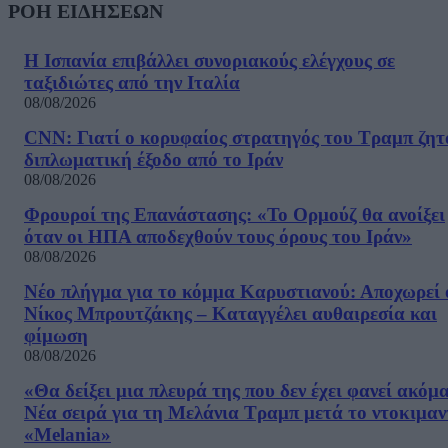
ΡΟΗ ΕΙΔΗΣΕΩΝ
Η Ισπανία επιβάλλει συνοριακούς ελέγχους σε
ταξιδιώτες από την Ιταλία
08/08/2026
CNN: Γιατί ο κορυφαίος στρατηγός του Τραμπ ζητ
διπλωματική έξοδο από το Ιράν
08/08/2026
Φρουροί της Επανάστασης: «Το Ορμούζ θα ανοίξει
όταν οι ΗΠΑ αποδεχθούν τους όρους του Ιράν»
08/08/2026
Νέο πλήγμα για το κόμμα Καρυστιανού: Αποχωρεί 
Νίκος Μπρουτζάκης – Καταγγέλει αυθαιρεσία και
φίμωση
08/08/2026
«Θα δείξει μια πλευρά της που δεν έχει φανεί ακόμ
Νέα σειρά για τη Μελάνια Τραμπ μετά το ντοκιμαν
«Melania»