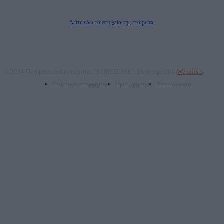
Διευθυντής/Διαχειριστής: Ζαχαρός Σταμάτης
Διευθυντής Σύνταξης: Ρενάτο Λέκκα
Δείτε εδώ τα στοιχεία της εταιρείας
© 2024 Πνευματικά δικαιώματα: "ΝΟΗΣΙΣ ΙΚΕ". Developed by
Webalists
Πολιτική απορρήτου
Όροι χρήσης
Επικοινωνία