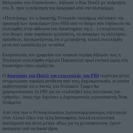
Μιλγουόκι του Ουισκόνσιν», δήλωσε ο Κας Πατέλ με ανάρτηση
στο X, πριν η ανάρτησή του διαγραφεί από την πλατφόρμα.
«Πιστεύουμε ότι η δικαστής Ντουγκάν σκοπίμως απέσπασε την
προσοχή των πρακτόρων (του FBI) από το άτομο που επρόκειτο να
συλληφθεί στην αίθουσα του δικαστηρίου της (…) επιτρέποντας
στο άτομο, έναν παράτυπο μετανάστη, να αποφύγει τη σύλληψη»,
πρόσθεσε, διευκρινίζοντας ότι ο μετανάστης τελικά συνελήφθη
μετά από καταδίωξη με τα πόδια.
Εκπρόσωπος του γραφείου του τοπικού σερίφη δήλωσε πως η
Ντούγκαν συνελήφθη σήμερα Παρασκευή πρωί (τοπική ώρα) στη
δικαστήριο όπου εργάζεται.
Ο
διορισμός του Πατέλ για επικεφαλής του FBI
νωρίτερα φέτος
αντιμετώπισε σφοδρή αντίθεση από τους Δημοκρατικούς, οι οποίοι
φοβόντουσαν ότι ο πιστός του Ντόναλντ Τραμπ θα
χρησιμοποιούσε το FBI για να «εκδικηθεί τους πολιτικούς του
εχθρούς», όπως είχε δηλώσει ο Δημοκρατικός γερουσιαστής Ντικ
Ντάρμπιν.
Από τότε που ο Ρεπουμπλικάνος δισεκατομμυριούχος επέστρεψε
στον Λευκό Οίκο στα τέλη Ιανουαρίου, πολλά εκτελεστικά
διατάγματα και άλλα μέτρα -ιδίως για τη μετανάστευση- έχουν
ανατραπεί από τα δικαστήρια.