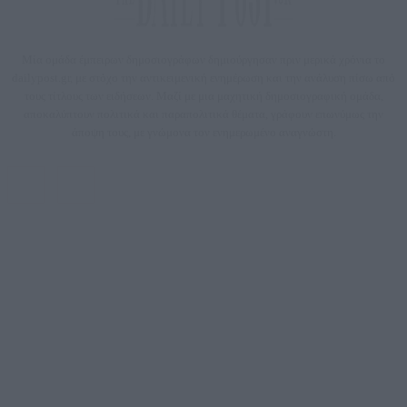
Μία ομάδα έμπειρων δημοσιογράφων δημιούργησαν πριν μερικά χρόνια το
dailypost.gr, με στόχο την αντικειμενική ενημέρωση και την ανάλυση πίσω από
τους τίτλους των ειδήσεων. Μαζί με μια μαχητική δημοσιογραφική ομάδα,
αποκαλύπτουν πολιτικά και παραπολιτικά θέματα, γράφουν επωνύμως την
άποψη τους, με γνώμονα τον ενημερωμένο αναγνώστη.
DAILYPOST.GR – ΤΑΥΤΌΤΗΤΑ
Ιδιοκτήτρια εταιρεία: «ΝΟΗΣΙΣ ΙΚΕ»
Έδρα: Δήμος Αμαρουσίου Αττικής, Αγ. Αθανασίου αρ. 21, Τ.Κ. 15125
ΑΦΜ: 801093076, Δ.Ο.Υ.: ΚΕΦΟΔΕ ΑΤΤΙΚΗΣ, E-mail: press@dailypost.gr, Τηλ.
επικοινωνίας: 2108066997
Νόμιμος Εκπρόσωπος: Ζαχαρός Σταμάτης
Μέτοχοι: Ζαχαρός Σταμάτης, Κουβαράς Γεώργιος, ΥΠΗΡΕΣΙΕΣ ΠΡΟΗΓΜΕΝΗΣ
ΤΕΧΝΟΛΟΓΙΑΣ ΠΑΡΑΓΩΓΗΣ ΟΠΤΙΚΟΑΚΟΥΣΤΙΚΩΝ ΜΕΣΩΝ ΜΕΛΕΤΩΝ ΚΑΙ
ΠΑΡΟΧΗΣ ΥΠΗΡΕΣΙΩΝ PLD PLUS ΑΝΩΝ ΕΤΑΙΡΙΑ
Δικαιούχος του ονόματος τομέα (dailypost.gr): ΝΟΗΣΙΣ ΙΚΕ