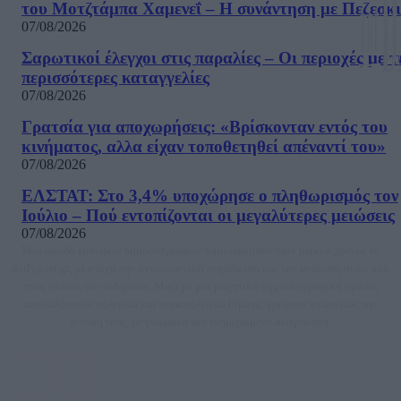
του Μοτζτάμπα Χαμενεΐ – Η συνάντηση με Πεζεσκ
07/08/2026
Σαρωτικοί έλεγχοι στις παραλίες – Οι περιοχές με τ
περισσότερες καταγγελίες
07/08/2026
Γρατσία για αποχωρήσεις: «Bρίσκονταν εντός του
κινήματος, αλλα είχαν τοποθετηθεί απέναντί του»
07/08/2026
ΕΛΣΤΑΤ: Στο 3,4% υποχώρησε ο πληθωρισμός τον
Ιούλιο – Πού εντοπίζονται οι μεγαλύτερες μειώσεις
07/08/2026
Μία ομάδα έμπειρων δημοσιογράφων δημιούργησαν πριν μερικά χρόνια το
dailypost.gr, με στόχο την αντικειμενική ενημέρωση και την ανάλυση πίσω από
τους τίτλους των ειδήσεων. Μαζί με μια μαχητική δημοσιογραφική ομάδα,
αποκαλύπτουν πολιτικά και παραπολιτικά θέματα, γράφουν επωνύμως την
άποψη τους, με γνώμονα τον ενημερωμένο αναγνώστη.