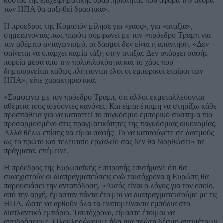
κόστος της επιχειρηματικής δραστηριότητας που αφορά την αγορά
των ΗΠΑ θα αυξηθεί δραστικά».
Η πρόεδρος της Κομισιόν μίλησε για «χάος», για «αταξία»,
σημειώνοντας πως παρότι συμφωνεί με τον «πρόεδρο Τραμπ για
τον αθέμιτο ανταγωνισμό, οι δασμοί δεν είναι η απάντηση. «Δεν
φαίνεται να υπάρχει καμία τάξη στην αταξία. Δεν υπάρχει σαφής
πορεία μέσα από την πολυπλοκότητα και το χάος που
δημιουργείται καθώς πλήττονται όλοι οι εμπορικοί εταίροι των
ΗΠΑ», είπε χαρακτηριστικά.
«Συμφωνώ με τον πρόεδρο Τραμπ, ότι άλλοι εκμεταλλεύονται
αθέμιτα τους ισχύοντες κανόνες. Και είμαι έτοιμη να στηρίξω κάθε
προσπάθεια για να καταστεί το παγκόσμιο εμπορικό σύστημα πιο
προσαρμοσμένο στις πραγματικότητες της παγκόσμιας οικονομίας.
Αλλά θέλω επίσης να είμαι σαφής: Το να καταφύγετε σε δασμούς
ως το πρώτο και τελευταίο εργαλείο σας δεν θα διορθώσει» τα
πράγματα, επέμεινε.
Η πρόεδρος της Ευρωπαϊκής Επιτροπής επισήμανε ότι θα
συνεχιστούν οι διαπραγματεύσεις ενώ ταυτόχρονα η Ευρώπη θα
παρουσιάσει την ανταπόδοση. «Αυτός είναι ο λόγος για τον οποίο,
από την αρχή, ήμασταν πάντα έτοιμοι να διαπραγματευτούμε με τις
ΗΠΑ, ώστε να αρθούν όλα τα εναπομείναντα εμπόδια στο
διατλαντικό εμπόριο. Ταυτόχρονα, είμαστε έτοιμοι να
αντιδράσουμε. Ολοκληρώνουμε ήδη μια πρώτη δέσμη αντιμέτρων