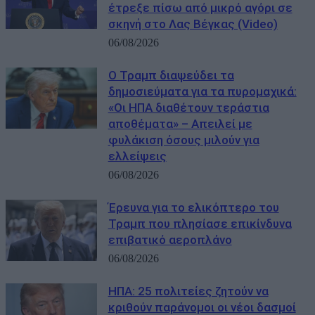
έτρεξε πίσω από μικρό αγόρι σε
σκηνή στο Λας Βέγκας (Video)
06/08/2026
Ο Τραμπ διαψεύδει τα
δημοσιεύματα για τα πυρομαχικά:
«Οι ΗΠΑ διαθέτουν τεράστια
αποθέματα» – Απειλεί με
φυλάκιση όσους μιλούν για
ελλείψεις
06/08/2026
Έρευνα για το ελικόπτερο του
Τραμπ που πλησίασε επικίνδυνα
επιβατικό αεροπλάνο
06/08/2026
ΗΠΑ: 25 πολιτείες ζητούν να
κριθούν παράνομοι οι νέοι δασμοί