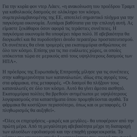
Για την κυρία φον ντερ Λάιεν, «η ανακοίνωση του προέδρου Τραμπ
για καθολικούς δασμούς σε ολόκληρο τον κόσμο,
συμπεριλαμβανομένης της ΕΕ, αποτελεί σημαντικό πλήγμα για την
παγκόσμια οικονομία. Λυπάμαι βαθύτατα για την επιλογή αυτή. Ας
είμαστε ξεκάθαροι όσον αφορά τις τεράστιες συνέπειες. Η
παγκόσμια οικονομία θα υποφέρει πάρα πολύ. Η αβεβαιότητα θα
διογκωθεί και θα πυροδοτήσει άνοδο περαιτέρω προστατευτισμού.
Οι συνέπειες θα είναι τρομερές για εκατομμύρια ανθρώπους σε
όλο τον κόσμο. Επίσης για τις πιο ευάλωτες χώρες, οι οποίες
υπόκεινται τώρα σε μερικούς από τους υψηλότερους δασμούς των
ΗΠΑ».
Η πρόεδρος της Ευρωπαϊκής Επιτροπής μίλησε για τις συνέπειες
στην καθημερινότητα των καταναλωτών, ιδίως στις αγορές τους,
στα φάρμακα, στις μεταφορές. «Οι δασμοί θα πλήξουν τους
καταναλωτές σε όλο τον κόσμο. Αυτό θα γίνει άμεσα αισθητό.
Εκατομμύρια πολίτες θα βρεθούν αντιμέτωποι με υψηλότερους
λογαριασμούς στα καταστήματα όπου προμηθεύονται αγαθά. Τα
φάρμακα θα κοστίζουν περισσότερο, όπως και οι μεταφορές. Ο
πληθωρισμός θα αυξηθεί».
«Όλες οι επιχειρήσεις –μικρές και μεγάλες– θα υποφέρουν από την
πρώτη μέρα. Από τη μεγαλύτερη αβεβαιότητα μέχρι τη διαταραχή
των αλυσίδων εφοδιασμού και την επαχθή γραφειοκρατία. Το