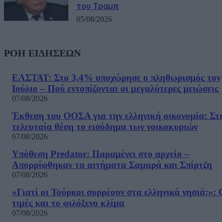
του Τραμπ
05/08/2026
ΡΟΗ ΕΙΔΗΣΕΩΝ
ΕΛΣΤΑΤ: Στο 3,4% υποχώρησε ο πληθωρισμός τον
Ιούλιο – Πού εντοπίζονται οι μεγαλύτερες μειώσεις
07/08/2026
Έκθεση του ΟΟΣΑ για την ελληνική οικονομία: Στ
τελευταία θέση το εισόδημα των νοικοκυριών
07/08/2026
Υπόθεση Predator: Παραμένει στο αρχείο –
Απορρίφθηκαν τα αιτήματα Σαμαρά και Σπίρτζη
07/08/2026
«Γιατί οι Τούρκοι συρρέουν στα ελληνικά νησιά;»: 
τιμές και το φιλόξενο κλίμα
07/08/2026