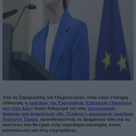
Από τη Σαμαρκάνδη του Ουζμπεκιστάν, όπου κάνει επίσημη
επίσκεψη, η
πρόεδρος της Ευρωπαϊκής Επιτροπής Ούρσουλα
φον ντερ Λάιεν
έκανε διάγγελμα για τους
τελωνειακούς
δασμούς που ανακοίνωσε χθες Τετάρτη ο αμερικανός πρόεδρος
Ντόναλντ Τραμπ
, προειδοποιώντας σε δραματικό τόνο για τις
συνέπειες που θα έχουν στην παγκόσμια οικονομία, στους
καταναλωτές και στις επιχειρήσεις.