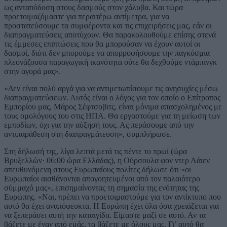
ως ανταπόδοση στους δασμούς στον χάλυβα. Και τώρα
προετοιμαζόμαστε για περαιτέρω αντίμετρα, για να
προστατεύσουμε τα συμφέροντα και τις επιχειρήσεις μας, εάν οι
διαπραγματεύσεις αποτύχουν. Θα παρακολουθούμε επίσης στενά
τις έμμεσες επιπτώσεις που θα μπορούσαν να έχουν αυτοί οι
δασμοί, διότι δεν μπορούμε να απορροφήσουμε την παγκόσμια
πλεονάζουσα παραγωγική ικανότητα ούτε θα δεχθούμε ντάμπινγκ
στην αγορά μας».
«Δεν είναι πολύ αργά για να αντιμετωπίσουμε τις ανησυχίες μέσω
διαπραγματεύσεων. Αυτός είναι ο λόγος για τον οποίο ο Επίτροπος
Εμπορίου μας, Μάρος Σέφτσοβιτς, είναι μόνιμα απασχολημένος με
τους ομολόγους του στις ΗΠΑ. Θα εργαστούμε για τη μείωση των
εμποδίων, όχι για την αύξησή τους. Ας περάσουμε από την
αντιπαράθεση στη διαπραγμάτευση», συμπλήρωσε.
Στη δήλωσή της, λίγα λεπτά μετά τις πέντε το πρωί (ώρα
Βρυξελλών· 06:00 ώρα Ελλάδας), η Ούρσουλα φον ντερ Λάιεν
απευθυνόμενη στους Ευρωπαίους πολίτες δήλωσε ότι «οι
Ευρωπαίοι αισθάνονται απογοητευμένοι από τον παλαιότερο
σύμμαχό μας», επισημαίνοντας τη σημασία της ενότητας της
Ευρώπης. «Ναι, πρέπει να προετοιμαστούμε για τον αντίκτυπο που
αυτό θα έχει αναπόφευκτα. Η Ευρώπη έχει όλα όσα χρειάζεται για
να ξεπεράσει αυτή την καταιγίδα. Είμαστε μαζί σε αυτό. Αν τα
βάζετε με έναν από εμάς, τα βάζετε με όλους μας. Γι’ αυτό θα