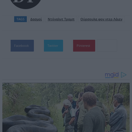
TAGS
Δασμοί
Ντόναλντ Τραμπ
Ούρσουλα φον ντερ Λάιεν
Facebook
Twitter
Pinterest