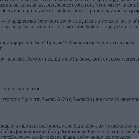
λέμου, σε ευρωπαϊκές πρωτεύουσες ανοίγει συζήτηση για την ανάπτυ
omberg και συμμετέχουν σε διαβουλεύσεις στρατιωτικών και κυβερνή
 τα αμερικανικά όπλα που είναι ανεπτυγμένα στην ήπειρο και τη ρή
Ευρώπη μένει απέναντι σε μια Ρωσία που διαθέτει το μεγαλύτερο πυ
έτουν πυρηνικά όπλα. Ο Εμανουέλ Μακρόν αναμένεται να επαναφέρει 
η.
ν πυρηνικές δυνατότητες. Στην πράξη, όμως, αυτό σημαίνει τεράστιο
έτει το ερώτημα ωμά:
ει τεράστια ζημιά στη Ρωσία. Αλλά η Ρωσία θα μπορούσε να απαντήσε
 τριμερή σχήματα μεταξύ κρατών που διατηρούν στενή στρατιωτική συ
 μέσα, βρίσκονται κοντά στη Ρωσία και αισθάνονται άμεσα απειλούμ
 επίπεδο, συχνά χωρίς να έχουν πλήρη εικόνα ακόμη και υπουργοί.