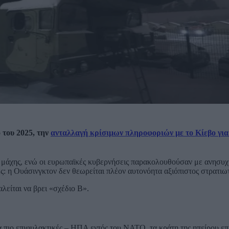
 του 2025, την
ανταλλαγή κρίσιμων πληροφοριών με το Κίεβο για
 μάχης, ενώ οι ευρωπαϊκές κυβερνήσεις παρακολουθούσαν με ανησυχία 
ς: η Ουάσινγκτον δεν θεωρείται πλέον αυτονόητα αξιόπιστος στρατιωτ
λείται να βρει «σχέδιο Β».
 πιο επιφυλακτικές – ΗΠΑ εντός του ΝΑΤΟ, τα κράτη της ηπείρου επ