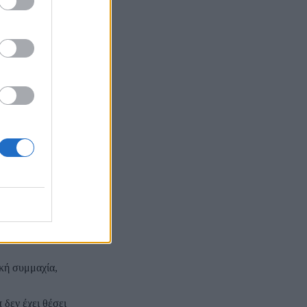
υν παραγωγή
αση συνθηκών
έλα του ΝΑΤΟ.
αλλία, η Μαρίν
κή συμμαχία,
δεν έχει θέσει