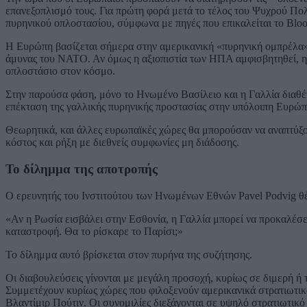
επανεξοπλισμό τους. Για πρώτη φορά μετά το τέλος του Ψυχρού Πο
πυρηνικού οπλοστασίου, σύμφωνα με πηγές που επικαλείται το Blo
Η Ευρώπη βασίζεται σήμερα στην αμερικανική «πυρηνική ομπρέλα» –
άμυνας του ΝΑΤΟ. Αν όμως η αξιοπιστία των ΗΠΑ αμφισβητηθεί, η 
οπλοστάσιο στον κόσμο.
Στην παρούσα φάση, μόνο το Ηνωμένο Βασίλειο και η Γαλλία διαθ
επέκταση της γαλλικής πυρηνικής προστασίας στην υπόλοιπη Ευρώπ
Θεωρητικά, και άλλες ευρωπαϊκές χώρες θα μπορούσαν να αναπτύξου
κόστος και ρήξη με διεθνείς συμφωνίες μη διάδοσης.
Το δίλημμα της αποτροπής
Ο ερευνητής του Ινστιτούτου των Ηνωμένων Εθνών Pavel Podvig θ
«Αν η Ρωσία εισβάλει στην Εσθονία, η Γαλλία μπορεί να προκαλέσ
καταστροφή. Θα το ρίσκαρε το Παρίσι;»
Το δίλημμα αυτό βρίσκεται στον πυρήνα της συζήτησης.
Οι διαβουλεύσεις γίνονται με μεγάλη προσοχή, κυρίως σε διμερή ή
Συμμετέχουν κυρίως χώρες που φιλοξενούν αμερικανικά στρατιωτικά
Βλαντίμιρ Πούτιν. Οι συνομιλίες διεξάγονται σε υψηλό στρατιωτικό