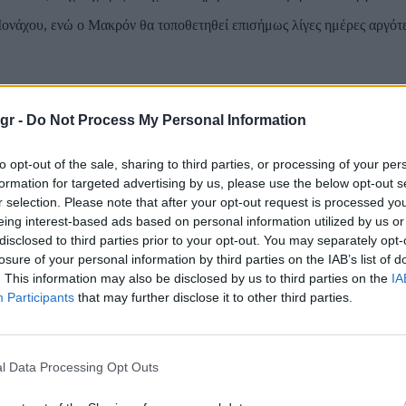
ονάχου, ενώ ο Μακρόν θα τοποθετηθεί επισήμως λίγες ημέρες αργότ
ευρωπαϊκή εκδοχή θεωρείται από ειδικούς οικονομικά δυσβάσταχτη. 
ω από 530 δισ. δολάρια για άμυνα – ποσό που ξεπερνά το μισό ΑΕΠ
gr -
Do Not Process My Personal Information
μια πανευρωπαϊκή πυρηνική αποτρεπτική δύναμη δεν είναι ρεαλιστική. 
μβέλειας, ικανά να πλήξουν κρίσιμους στόχους εντός Ρωσίας.
to opt-out of the sale, sharing to third parties, or processing of your per
formation for targeted advertising by us, please use the below opt-out s
λές, έναντι 1.670 των ΗΠΑ. Αν και λιγότερες, οι κεφαλές τους επαρ
r selection. Please note that after your opt-out request is processed y
αλύτερη ευελιξία, καθώς κατέχει και μικρότερης ισχύος πυρηνικά ό
eing interest-based ads based on personal information utilized by us or
ρίπου 12 δισ. δολάρια ετησίως – ποσό που αντιστοιχεί σε περισσότε
disclosed to third parties prior to your opt-out. You may separately opt-
losure of your personal information by third parties on the IAB’s list of
. This information may also be disclosed by us to third parties on the
IA
ν τέτοιες δαπάνες για την προστασία τρίτων χωρών.
Participants
that may further disclose it to other third parties.
 πυρηνικών τους δυνάμεων. Η Διακήρυξη του Northwood υπογραμμίζε
l Data Processing Opt Outs
ρος όφελος της συνολικής ασφάλειας της Συμμαχίας.