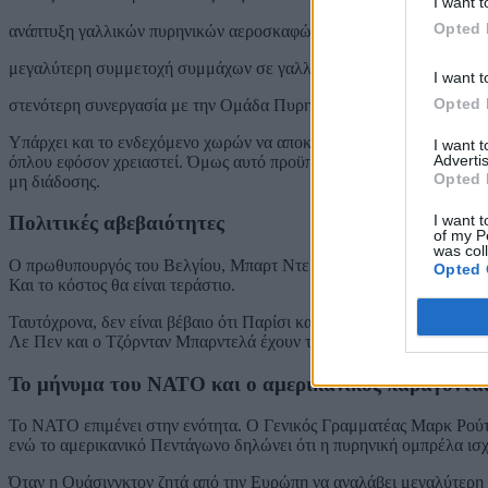
I want t
Opted 
ανάπτυξη γαλλικών πυρηνικών αεροσκαφών σε χώρες όπως η Πολω
μεγαλύτερη συμμετοχή συμμάχων σε γαλλικές πυρηνικές ασκήσεις,
I want t
Opted 
στενότερη συνεργασία με την Ομάδα Πυρηνικού Σχεδιασμού του 
Υπάρχει και το ενδεχόμενο χωρών να αποκτήσουν «ικανότητα ταχε
I want 
Advertis
όπλου εφόσον χρειαστεί. Όμως αυτό προϋποθέτει πυρηνικούς σταθμ
Opted 
μη διάδοσης.
I want t
Πολιτικές αβεβαιότητες
of my P
was col
Ο πρωθυπουργός του Βελγίου, Μπαρτ Ντε Βέβερ, υπογραμμίζει ότι
Opted 
Και το κόστος θα είναι τεράστιο.
Ταυτόχρονα, δεν είναι βέβαιο ότι Παρίσι και Λονδίνο θα έχουν δια
Λε Πεν και ο Τζόρνταν Μπαρντελά έχουν ταχθεί κατά της κοινής χ
Το μήνυμα του ΝΑΤΟ και ο αμερικανικός παράγοντα
Το ΝΑΤΟ επιμένει στην ενότητα. Ο Γενικός Γραμματέας Μαρκ Ρούτ
ενώ το αμερικανικό Πεντάγωνο δηλώνει ότι η πυρηνική ομπρέλα ισχ
Όταν η Ουάσινγκτον ζητά από την Ευρώπη να αναλάβει μεγαλύτερη 