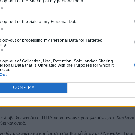
o opt-out of the Sharing of my personal data.
In
νία,
o opt-out of the Sale of my Personal Data.
In
ΝΑΤΟ.
ίας πυρηνικής συναρμολόγησης» – δηλαδή υποδομές που θα επιτρέπο
to opt-out of processing my Personal Data for Targeted
ing.
ούς, εγκαταστάσεις εμπλουτισμού και πολιτική βούληση για παραβί
In
o opt-out of Collection, Use, Retention, Sale, and/or Sharing
ersonal Data that Is Unrelated with the Purposes for which it
lected.
 η γαλλική αποτροπή δεν ισοδυναμεί με τη δομημένη πυρηνική ομπρ
Out
CONFIRM
ρκώς κυβερνήσεις πρόθυμες να επεκτείνουν την προστασία τους. Στη Γ
ρήσης πυρηνικών μέσων.
ς
ε διαβεβαιώνει ότι οι ΗΠΑ παραμένουν προσηλωμένες στη διατλαντι
ύει κανονικά.
ευθύνη, αναφέρεται κυρίως στη συμβατική άμυνα. Ο Ντόναλντ Τραμπ 