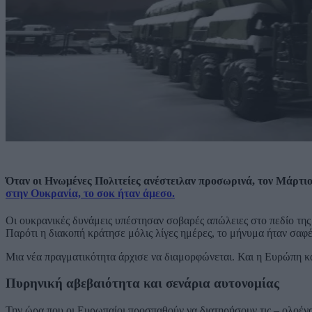
Όταν οι Ηνωμένες Πολιτείες ανέστειλαν προσωρινά, τον Μάρτιο
στην Ουκρανία, το σοκ ήταν άμεσο.
Οι ουκρανικές δυνάμεις υπέστησαν σοβαρές απώλειες στο πεδίο της
Παρότι η διακοπή κράτησε μόλις λίγες ημέρες, το μήνυμα ήταν σαφέ
Μια νέα πραγματικότητα άρχισε να διαμορφώνεται. Και η Ευρώπη κα
Πυρηνική αβεβαιότητα και σενάρια αυτονομίας
Την ώρα που οι Ευρωπαίοι προσπαθούν να διατηρήσουν τις – ολοένα