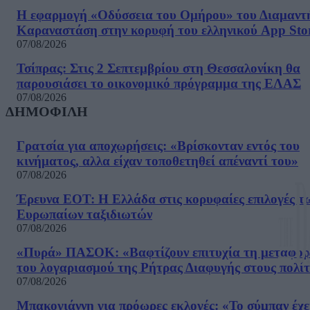
Η εφαρμογή «Οδύσσεια του Ομήρου» του Διαμαντ
Καραναστάση στην κορυφή του ελληνικού App Sto
07/08/2026
Τσίπρας: Στις 2 Σεπτεμβρίου στη Θεσσαλονίκη θα
παρουσιάσει το οικονομικό πρόγραμμα της ΕΛΑΣ
07/08/2026
ΔΗΜΟΦΙΛΗ
Γρατσία για αποχωρήσεις: «Bρίσκονταν εντός του
κινήματος, αλλα είχαν τοποθετηθεί απέναντί του»
07/08/2026
Έρευνα ΕΟΤ: Η Ελλάδα στις κορυφαίες επιλογές τ
Ευρωπαίων ταξιδιωτών
07/08/2026
«Πυρά» ΠΑΣΟΚ: «Βαφτίζουν επιτυχία τη μεταφο
του λογαριασμού της Ρήτρας Διαφυγής στους πολίτ
07/08/2026
Μπακογιάννη για πρόωρες εκλογές: «Το σύμπαν έχε