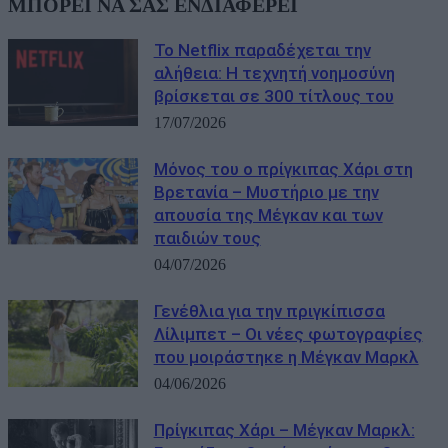
ΜΠΟΡΕΙ ΝΑ ΣΑΣ ΕΝΔΙΑΦΕΡΕΙ
Το Netflix παραδέχεται την
αλήθεια: Η τεχνητή νοημοσύνη
βρίσκεται σε 300 τίτλους του
17/07/2026
Μόνος του ο πρίγκιπας Χάρι στη
Βρετανία – Μυστήριο με την
απουσία της Μέγκαν και των
παιδιών τους
04/07/2026
Γενέθλια για την πριγκίπισσα
Λίλιμπετ – Οι νέες φωτογραφίες
που μοιράστηκε η Μέγκαν Μαρκλ
04/06/2026
Πρίγκιπας Χάρι – Μέγκαν Μαρκλ: