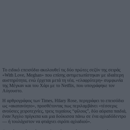
Το ειδικό επεισόδιο ακολουθεί τις δύο πρώτες σεζόν της σειράς
«With Love, Meghan» που επίσης αντιμετωπίστηκαν με ιδιαίτερη
αυστηρότητα, ενώ έρχεται μετά τη νέα, «ελαφρύτερη» συμφωνία
της Μέγκαν και του Χάρι με το Netflix, που υπογράφηκε τον
Αύγουστο.
Η αρθρογράφος των Times, Hilary Rose, περιγράφει το επεισόδιο
ως «ακατανόητο», προσθέτοντας πως περιλαμβάνει «τέσσερις
ανούσιες χειροτεχνίες, τρεις τυχαίους “φίλους”, δύο αόρατα παιδιά,
έναν Άγγλο πρίγκιπα και μια δούκισσα πάνω σε ένα αχλαδόδεντρο
— ή τουλάχιστον να φτιάχνει σιρόπι αχλαδιού».