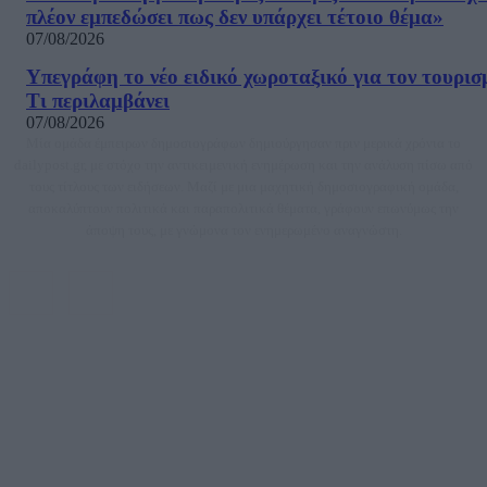
πλέον εμπεδώσει πως δεν υπάρχει τέτοιο θέμα»
07/08/2026
Υπεγράφη το νέο ειδικό χωροταξικό για τον τουρισ
Τι περιλαμβάνει
07/08/2026
Μία ομάδα έμπειρων δημοσιογράφων δημιούργησαν πριν μερικά χρόνια το
dailypost.gr, με στόχο την αντικειμενική ενημέρωση και την ανάλυση πίσω από
τους τίτλους των ειδήσεων. Μαζί με μια μαχητική δημοσιογραφική ομάδα,
αποκαλύπτουν πολιτικά και παραπολιτικά θέματα, γράφουν επωνύμως την
άποψη τους, με γνώμονα τον ενημερωμένο αναγνώστη.
DAILYPOST.GR – ΤΑΥΤΌΤΗΤΑ
Ιδιοκτήτρια εταιρεία: «ΝΟΗΣΙΣ ΙΚΕ»
Έδρα: Δήμος Αμαρουσίου Αττικής, Αγ. Αθανασίου αρ. 21, Τ.Κ. 15125
ΑΦΜ: 801093076, Δ.Ο.Υ.: ΚΕΦΟΔΕ ΑΤΤΙΚΗΣ, E-mail: press@dailypost.gr, Τηλ.
επικοινωνίας: 2108066997