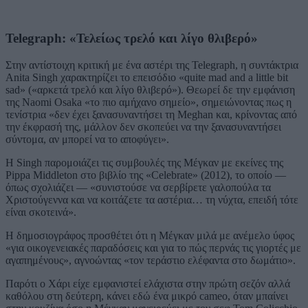
Telegraph: «Τελείως τρελό και λίγο θλιβερό»
Στην αντίστοιχη κριτική με ένα αστέρι της Telegraph, η συντάκτρια
Anita Singh χαρακτηρίζει το επεισόδιο «quite mad and a little bit
sad» («αρκετά τρελό και λίγο θλιβερό»). Θεωρεί δε την εμφάνιση
της Naomi Osaka «το πιο αμήχανο σημείο», σημειώνοντας πως η
τενίστρια «δεν έχει ξανασυναντήσει τη Meghan και, κρίνοντας από
την έκφρασή της, μάλλον δεν σκοπεύει να την ξανασυναντήσει
σύντομα, αν μπορεί να το αποφύγει».
Η Singh παρομοιάζει τις συμβουλές της Μέγκαν με εκείνες της
Pippa Middleton στο βιβλίο της «Celebrate» (2012), το οποίο —
όπως σχολιάζει — «συνιστούσε να σερβίρετε γαλοπούλα τα
Χριστούγεννα και να κοιτάζετε τα αστέρια… τη νύχτα, επειδή τότε
είναι σκοτεινά».
Η δημοσιογράφος προσθέτει ότι η Μέγκαν μιλά με ανέμελο ύφος
«για οικογενειακές παραδόσεις και για το πώς περνάς τις γιορτές με
αγαπημένους», αγνοώντας «τον τεράστιο ελέφαντα στο δωμάτιο».
Παρότι ο Χάρι είχε εμφανιστεί ελάχιστα στην πρώτη σεζόν αλλά
καθόλου στη δεύτερη, κάνει εδώ ένα μικρό cameo, όταν μπαίνει