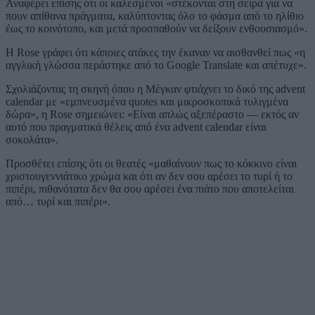
Αναφέρει επίσης ότι οι καλεσμένοι «στέκονται στη σειρά για να
πουν απίθανα πράγματα, καλύπτοντας όλο το φάσμα από το ηλίθιο
έως το κοινότοπο, και μετά προσπαθούν να δείξουν ενθουσιασμό».
Η Rose γράφει ότι κάποιες ατάκες την έκαναν να αισθανθεί πως «η
αγγλική γλώσσα περάστηκε από το Google Translate και απέτυχε».
Σχολιάζοντας τη σκηνή όπου η Μέγκαν φτιάχνει το δικό της advent
calendar με «εμπνευσμένα quotes και μικροσκοπικά τυλιγμένα
δώρα», η Rose σημειώνει: «Είναι απλώς αξεπέραστο — εκτός αν
αυτό που πραγματικά θέλεις από ένα advent calendar είναι
σοκολάτα».
Προσθέτει επίσης ότι οι θεατές «μαθαίνουν πως το κόκκινο είναι
χριστουγεννιάτικο χρώμα και ότι αν δεν σου αρέσει το τυρί ή το
πιπέρι, πιθανότατα δεν θα σου αρέσει ένα πιάτο που αποτελείται
από… τυρί και πιπέρι».