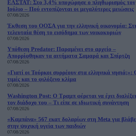
ΕΛΣΤΑΤ: Στο 3,4% υποχώρησε ο πληθωρισμός τον
Ιούλιο – Πού εντοπίζονται οι μεγαλύτερες μειώσεις
07/08/2026
Έκθεση του ΟΟΣΑ για την ελληνική οικονομία: Στ
τελευταία θέση το εισόδημα των νοικοκυριών
07/08/2026
Υπόθεση Predator: Παραμένει στο αρχείο –
Απορρίφθηκαν τα αιτήματα Σαμαρά και Σπίρτζη
07/08/2026
«Γιατί οι Τούρκοι συρρέουν στα ελληνικά νησιά;»: 
τιμές και το φιλόξενο κλίμα
07/08/2026
Washington Post: Ο Τραμπ φέρεται να έχει διαλέξε
τον διάδοχο του – Τι είπε σε ιδιωτική συνάντηση
07/08/2026
«Καμπάνα» 567 εκατ δολαρίων στη Meta για βλάβε
στην ψυχική υγεία των παιδιών
07/08/2026