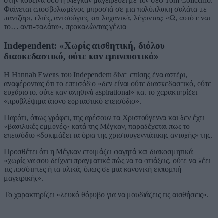
στην κουζίνα όσο η Μέγκαν μαγειρεύει με τον σεφ Tom Colicchio.
Φαίνεται αποσβολωμένος μπροστά σε μια πολύπλοκη σαλάτα με
παντζάρι, ελιές, αντσούγιες και λαχανικά, λέγοντας: «Ω, αυτό είναι
το… αντι-σαλάτα», προκαλώντας γέλια.
Independent: «Χωρίς αισθητική, διόλου
διασκεδαστικό, ούτε καν εμπνευστικό»
Η Hannah Ewens του Independent δίνει επίσης ένα αστέρι,
αναφέροντας ότι το επεισόδιο «δεν είναι ούτε διασκεδαστικό, ούτε
ευχάριστο, ούτε καν αληθινά aspirational» και το χαρακτηρίζει
«προβλέψιμα άτονο εορταστικό επεισόδιο».
Παρότι, όπως γράφει, της αρέσουν τα Χριστούγεννα και δεν έχει
«βασιλικές εμμονές» κατά της Μέγκαν, παραδέχεται πως το
επεισόδιο «δοκιμάζει τα όρια της χριστουγεννιάτικης αντοχής» της.
Προσθέτει ότι η Μέγκαν ετοιμάζει φαγητά και διακοσμητικά
«χωρίς να σου δείχνει πραγματικά πώς να τα φτιάξεις, ούτε να λέει
τις ποσότητες ή τα υλικά, όπως σε μια κανονική εκπομπή
μαγειρικής».
Το χαρακτηρίζει «λευκό θόρυβο για να μουδιάζεις τις αισθήσεις».