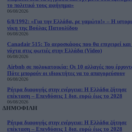
το πολιτικό τους αφήγημα»
06/08/2026
6/8/1992: «Για την Ελλάδα, ρε γαμώτο!» – Η ιστορ
νίκη της Βούλας Πατουλίδου
06/08/2026
Canadair 515: Το αεροσκάφος που θα επιχειρεί και
νύχτα στις φωτιές στην Ελλάδα (Video)
06/08/2026
Airbnb σε πολυκατοικία: Οι 10 αλλαγές που έρχοντ
Πότε μπορούν οι ιδιοκτήτες να το απαγορεύσουν
06/08/2026
Ρήτρα διαφυγής στην ενέργεια: Η Ελλάδα ζήτησε
επέκταση – Επενδύσεις 1 δισ. ευρώ έως το 2028
06/08/2026
ΔΗΜΟΦΙΛΗ
Ρήτρα διαφυγής στην ενέργεια: Η Ελλάδα ζήτησε
επέκταση – Επενδύσεις 1 δισ. ευρώ έως το 2028