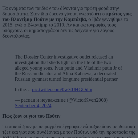
Τα ονόματα των παιδιών του δίνονται για πρώτη φορά στην
δημοσιότητα. Στην ίδια έρευνα γίνεται γνωστό
ότι ο πρώτος γιος
του Βλαντίμιρ Πούτιν με την Καμπάεβα,
ο Ιβάν γεννήθηκε το
2015, ενώ ο Βλαντίμιρ το 2019. Αν και φωτογραφίες τους
υπάρχουν, οι δημοσιογράφοι δεν τις δείχνουν για λόγους
δεοντολογίας.
The Dossier Center investigative outlet released an
investigation that sheds light on the life of the two
alleged young sons, Ivan putin and Vladimir putin Jr of
the Russian dictator and Alina Kabaeva, a decorated
Russian gymnast turned longtime presidential partner.
In the…
pic.twitter.com/0w30JHGOdm
— распад и неуважение (@VictorKvert2008)
September 4, 2024
Πώς ζουν οι γιοι του Πούτιν
Τα παιδιά ζουν με πειραγμένα έγγραφα ενώ ταξιδεύουν με ιδιωτικά
τζετ και γιοτ που συνδέονται με τον Πούτιν, υπό την προστασία της
FSO (Ομοσπονδιακή υπηρεσία προστασίας), δεν εμφανίζονται σε