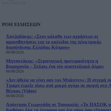
ΡΟΗ ΕΙΔΗΣΕΩΝ
Χατζηδάκης: «Στον κάλαθο των αχρήστων οι
αμφισβητήσεις για το καλώδιο της ηλεκτρικής
διασύνδεσης Ελλάδας-Κύπρου»
06/08/2026
Μητσοτάκης: «Στρατηγική προτεραιότητα η
βιομηχανία – Στόχος ένα νέο αναπτυξιακό άλμα»
06/08/2026
«Δεν ήθελα να γίνει σαν τον Μπάιντεν»: Η στιγμή π
Τραμπ έτρεξε πίσω από μικρό αγόρι σε σκηνή στο 
Βέγκας (Video)
06/08/2026
Απάντηση Γεωργιάδη σε Τσουκαλά: «Το ΠΑΣΟΚ ν
διαβάσει όλα τα έγγραφα και όχι μόνο όσα εξυπηρε