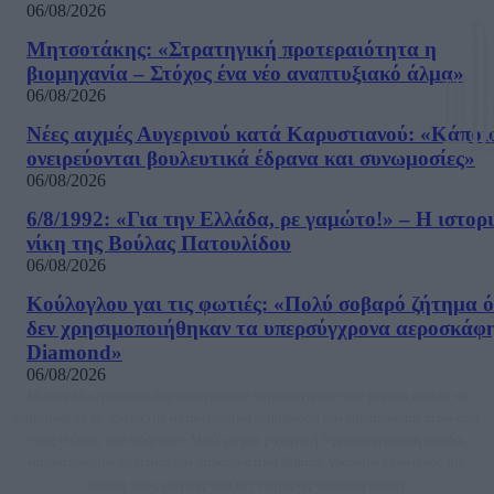
06/08/2026
Μητσοτάκης: «Στρατηγική προτεραιότητα η
βιομηχανία – Στόχος ένα νέο αναπτυξιακό άλμα»
06/08/2026
Νέες αιχμές Αυγερινού κατά Καρυστιανού: «Kάποι
ονειρεύονται βουλευτικά έδρανα και συνωμοσίες»
06/08/2026
6/8/1992: «Για την Ελλάδα, ρε γαμώτο!» – Η ιστορ
νίκη της Βούλας Πατουλίδου
06/08/2026
Κούλογλου γαι τις φωτιές: «Πολύ σοβαρό ζήτημα ό
δεν χρησιμοποιήθηκαν τα υπερσύγχρονα αεροσκάφ
Diamond»
06/08/2026
Μία ομάδα έμπειρων δημοσιογράφων δημιούργησαν πριν μερικά χρόνια το
dailypost.gr, με στόχο την αντικειμενική ενημέρωση και την ανάλυση πίσω από
τους τίτλους των ειδήσεων. Μαζί με μια μαχητική δημοσιογραφική ομάδα,
αποκαλύπτουν πολιτικά και παραπολιτικά θέματα, γράφουν επωνύμως την
άποψη τους, με γνώμονα τον ενημερωμένο αναγνώστη.