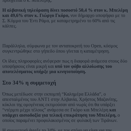
προηγείται ο κ. Μπελέρης.
Η αλβανική τηλεόραση δίνει ποσοστό 50,4 % στον κ. Μπελέρη
και 49,6% στον κ. Γιώργο Γκόρο,
νυν δήμαρχο υποψήφιο με το
Σ. Κόμμα του Έντι Ράμα, με καταμετρημένο το 60% από τις
κάλπες.
Παράλληλα, σύμφωνα με τον ανταποκριτή του Open, κόσμος
συγκεντρώθηκε στο γήπεδο όπου γίνεται η καταμέτρηση.
Οι ίδιες πληροφορίες ανέφεραν πως η διαφορά ανάμεσα στους δύο
υποψήφιους είναι μικρή και
υπό τον φόβο αλλοίωσης του
αποτελέσματος υπήρξε μια κινητοποίηση.
Στο 34% η συμμετοχή
Όπως μετέδωσε στην εκπομπή “Καλημέρα Ελλάδα”, ο
απεσταλμένος του ΑΝΤ1 στην Αλβανία, Χρήστος Μαζανίτης,
κύκλοι της ομογένειας εκτιμούσαν από νωρίς ότι θα υπάρξει
“ντέρμπι μέχρι τέλους” ανάμεσα σε Γκόρο και Μπελέρη
και
υπάρχει αισιοδοξία για τελική επικράτηση του Μπελέρη,
ο
οποίος παραμένει προφυλακισμένος σε φυλακή των Τιράνων.
Η συμμετοχή άγγιξε το 34%, με τον στόχο να είναι για την