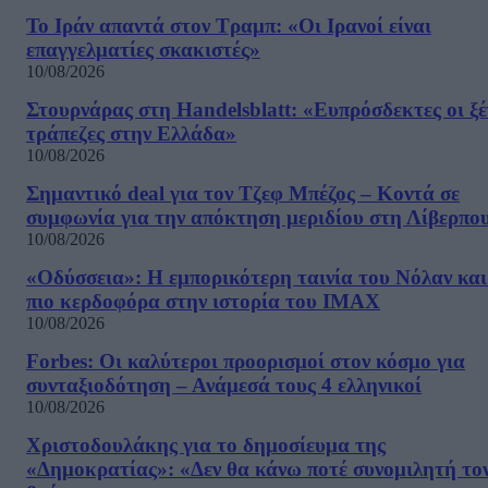
Το Ιράν απαντά στον Τραμπ: «Οι Ιρανοί είναι
επαγγελματίες σκακιστές»
10/08/2026
Στουρνάρας στη Handelsblatt: «Ευπρόσδεκτες οι ξέ
τράπεζες στην Ελλάδα»
10/08/2026
Σημαντικό deal για τον Τζεφ Μπέζος – Κοντά σε
συμφωνία για την απόκτηση μεριδίου στη Λίβερπο
10/08/2026
«Οδύσσεια»: Η εμπορικότερη ταινία του Νόλαν και
πιο κερδοφόρα στην ιστορία του IMAX
10/08/2026
Forbes: Οι καλύτεροι προορισμοί στον κόσμο για
συνταξιοδότηση – Ανάμεσά τους 4 ελληνικοί
10/08/2026
Χριστοδουλάκης για το δημοσίευμα της
«Δημοκρατίας»: «Δεν θα κάνω ποτέ συνομιλητή το