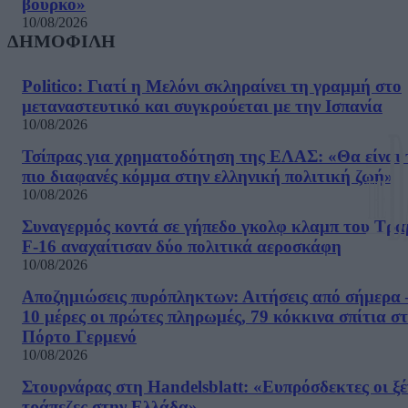
βούρκο»
10/08/2026
ΔΗΜΟΦΙΛΗ
Politico: Γιατί η Μελόνι σκληραίνει τη γραμμή στο
μεταναστευτικό και συγκρούεται με την Ισπανία
10/08/2026
Τσίπρας για χρηματοδότηση της ΕΛΑΣ: «Θα είναι 
πιο διαφανές κόμμα στην ελληνική πολιτική ζωή»
10/08/2026
Συναγερμός κοντά σε γήπεδο γκολφ κλαμπ του Τρα
F-16 αναχαίτισαν δύο πολιτικά αεροσκάφη
10/08/2026
Αποζημιώσεις πυρόπληκτων: Αιτήσεις από σήμερα 
10 μέρες οι πρώτες πληρωμές, 79 κόκκινα σπίτια σ
Πόρτο Γερμενό
10/08/2026
Στουρνάρας στη Handelsblatt: «Ευπρόσδεκτες οι ξέ
τράπεζες στην Ελλάδα»