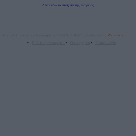
Διευθυντής Σύνταξης: Ρενάτο Λέκκα
Δείτε εδώ τα στοιχεία της εταιρείας
© 2024 Πνευματικά δικαιώματα: "ΝΟΗΣΙΣ ΙΚΕ". Developed by
Webalists
Πολιτική απορρήτου
Όροι χρήσης
Επικοινωνία