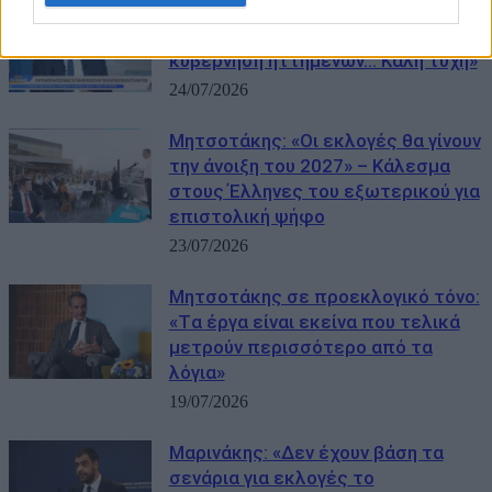
Μητσοτάκης για κυβέρνηση ειδικού
σκοπού: «Και το 2023 μιλούσαν για
κυβέρνηση ηττημένων… Καλή τύχη»
24/07/2026
Μητσοτάκης: «Οι εκλογές θα γίνουν
την άνοιξη του 2027» – Κάλεσμα
στους Έλληνες του εξωτερικού για
επιστολική ψήφο
23/07/2026
Μητσοτάκης σε προεκλογικό τόνο:
«Tα έργα είναι εκείνα που τελικά
μετρούν περισσότερο από τα
λόγια»
19/07/2026
Μαρινάκης: «Δεν έχουν βάση τα
σενάρια για εκλογές το