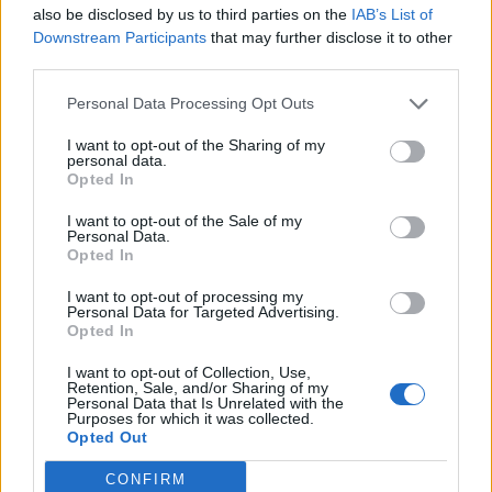
also be disclosed by us to third parties on the
IAB’s List of
Downstream Participants
that may further disclose it to other
third parties.
Personal Data Processing Opt Outs
I want to opt-out of the Sharing of my
personal data.
Opted In
I want to opt-out of the Sale of my
Personal Data.
Opted In
ΜΠΟΡΕΙ ΝΑ ΣΑΣ ΕΝΔΙΑΦΕΡΕΙ
I want to opt-out of processing my
Personal Data for Targeted Advertising.
Opted In
Οι διακοπές των υπουργών, η
ανελέητη σύγκρουση Τσίπρα-
I want to opt-out of Collection, Use,
Retention, Sale, and/or Sharing of my
Ανδρουλάκη και η απειλή Σαμαρά
Personal Data that Is Unrelated with the
Purposes for which it was collected.
για τη ΝΔ
Opted Out
31/07/2026
CONFIRM