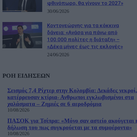
φθινόπωρο, θα γίνουν το 2027»
30/06/2026
Κοντογεώργης για τα κόκκινα
δάνεια: «Ανάσα για πάνω από
100.000 πολίτες η διάταξη» –
«Δέκα μήνες έως τις εκλογές»
24/06/2026
ΡΟΗ ΕΙΔΗΣΕΩΝ
Σεισμός 7,4 Ρίχτερ στην Κολομβία: Δεκάδες νεκροί,
κατέρρευσαν κτίρια- Ανθρωποι εγκλωβισμένοι στα
χαλάσματα – Ζημιές σε 6 αεροδρόμια
10/08/2026
ΠΑΣΟΚ για Τσίπρα: «Μόνο σαν αστείο ακούγεται 
δήλωση του πως συγκρούεται με τα συμφέροντα»
10/08/2026