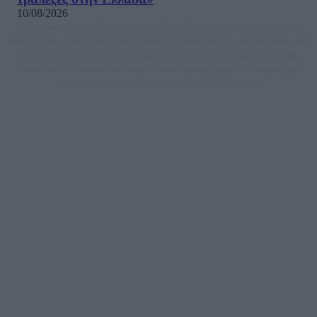
10/08/2026
Μία ομάδα έμπειρων δημοσιογράφων δημιούργησαν πριν μερικά χρόνια το
dailypost.gr, με στόχο την αντικειμενική ενημέρωση και την ανάλυση πίσω από
τους τίτλους των ειδήσεων. Μαζί με μια μαχητική δημοσιογραφική ομάδα,
αποκαλύπτουν πολιτικά και παραπολιτικά θέματα, γράφουν επωνύμως την
άποψη τους, με γνώμονα τον ενημερωμένο αναγνώστη.
DAILYPOST.GR – ΤΑΥΤΌΤΗΤΑ
Ιδιοκτήτρια εταιρεία: «ΝΟΗΣΙΣ ΙΚΕ»
Έδρα: Δήμος Αμαρουσίου Αττικής, Αγ. Αθανασίου αρ. 21, Τ.Κ. 15125
ΑΦΜ: 801093076, Δ.Ο.Υ.: ΚΕΦΟΔΕ ΑΤΤΙΚΗΣ, E-mail: press@dailypost.gr, Τηλ.
επικοινωνίας: 2108066997
Νόμιμος Εκπρόσωπος: Ζαχαρός Σταμάτης
Μέτοχοι: Ζαχαρός Σταμάτης, Κουβαράς Γεώργιος, ΥΠΗΡΕΣΙΕΣ ΠΡΟΗΓΜΕΝΗΣ
ΤΕΧΝΟΛΟΓΙΑΣ ΠΑΡΑΓΩΓΗΣ ΟΠΤΙΚΟΑΚΟΥΣΤΙΚΩΝ ΜΕΣΩΝ ΜΕΛΕΤΩΝ ΚΑΙ
ΠΑΡΟΧΗΣ ΥΠΗΡΕΣΙΩΝ PLD PLUS ΑΝΩΝ ΕΤΑΙΡΙΑ
Δικαιούχος του ονόματος τομέα (dailypost.gr): ΝΟΗΣΙΣ ΙΚΕ
Διευθυντής/Διαχειριστής: Ζαχαρός Σταμάτης