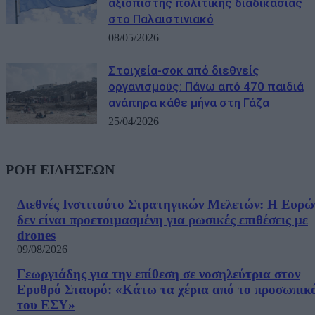
αξιόπιστης πολιτικής διαδικασίας
στο Παλαιστινιακό
08/05/2026
Στοιχεία-σοκ από διεθνείς
οργανισμούς: Πάνω από 470 παιδιά
ανάπηρα κάθε μήνα στη Γάζα
25/04/2026
ΡΟΗ ΕΙΔΗΣΕΩΝ
Διεθνές Ινστιτούτο Στρατηγικών Μελετών: Η Ευρ
δεν είναι προετοιμασμένη για ρωσικές επιθέσεις με
drones
09/08/2026
Γεωργιάδης για την επίθεση σε νοσηλεύτρια στον
Ερυθρό Σταυρό: «Κάτω τα χέρια από το προσωπικ
του ΕΣΥ»