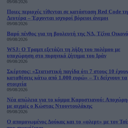
09/08/2026
Ποιες περιοχές τίθενται σε κατάσταση Red Code τη
Δευτέρα – Έρχονται ισχυροί βόρειοι άνεμοι
09/08/2026
Βαρύ πένθος για τη βουλευτή της ΝΔ, Τζίνα Οικον
09/08/2026
WSJ: Ο Τραμπ εξετάζει τη λήξη του πολέμου με
υποχώρηση στο πυρηνικό ζήτημα του Ιράν
09/08/2026
Σκέρτσος: «Στατιστική παγίδα ότι 7 στους 10 έχου
καταθέσεις κάτω από 1.000 ευρώ» – Τι δείχνουν τα
στοιχεία
09/08/2026
Νέα απώλεια για το κόμμα Καρυστιανού: Αποχώρη
με αιχμές ο Κώστας Ντουντουλάκης
09/08/2026
Ο απομονωμένος Δούκας και το «φλερτ» με τον Τσ
που συνεχίζεται