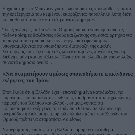
Ευχαρίστησε το Μπαχρέιν για τις «ακούραστες προσπάθειες» κατά
την επεξεργασία του κειμένου, εκφράζοντας παράλληλα λύπη διότι
«η υιοθέτησή του δεν κατέστη δυνατή σήμερα».
Όπως ανέφερε, τα Στενά του Ορμούζ παραμένουν «μία από τις
πλέον κρίσιμες θαλάσσιες οδούς και ζωτικής σημασίας αρτηρία για
το παγκόσμιο εμπόριο και τον ενεργειακό εφοδιασμό»,
υπογραμμίζοντας ότι οποιαδήποτε διατάραξη της ομαλής
λειτουργίας τους έχει «άμεσες και εκτεταμένες συνέπειες για τη
διεθνή ειρήνη και ασφάλεια». Τόνισε ότι «η ελευθερία ναυσιπλοΐας
συνιστά δημόσιο αγαθό».
«Να σταματήσουν αμέσως οποιεσδήποτε επικίνδυνες
ενέργειες του Ιράν»
Επανέλαβε ότι η Ελλάδα έχει «επανειλημμένα καταδικάσει τις
παράνομες και απρόκλητες επιθέσεις του Ιράν κατά των χωρών της
περιοχής του Κόλπου και αλλού», σημειώνοντας ότι
«οποιεσδήποτε ενέργειες του Ιράν που θέτουν σε κίνδυνο την
ανεμπόδιστη διέλευση εμπορικών πλοίων μέσω των Στενών του
Ορμούζ πρέπει να σταματήσουν αμέσως».
Υπογράμμισε, επίσης, ότι η Ελλάδα παραμένει «σταθερά
προσηλωμένη στην προώθηση της θαλάσσιας ασφάλειας και της