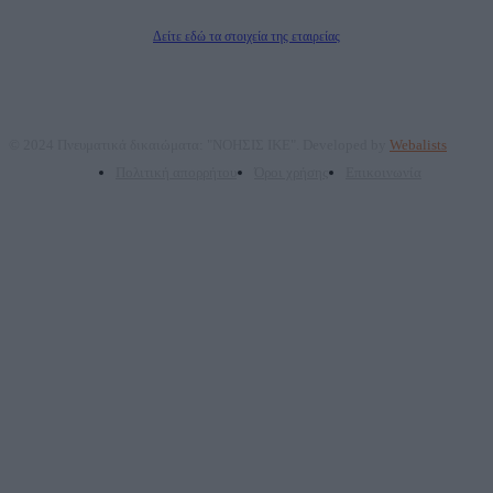
Διευθυντής/Διαχειριστής: Ζαχαρός Σταμάτης
Διευθυντής Σύνταξης: Ρενάτο Λέκκα
Δείτε εδώ τα στοιχεία της εταιρείας
© 2024 Πνευματικά δικαιώματα: "ΝΟΗΣΙΣ ΙΚΕ". Developed by
Webalists
Πολιτική απορρήτου
Όροι χρήσης
Επικοινωνία