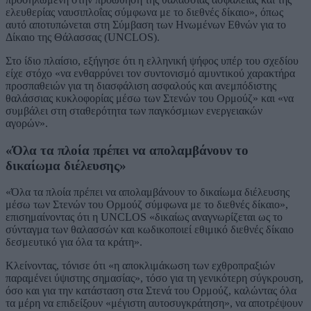
ελευθερίας ναυσιπλοΐας σύμφωνα με το διεθνές δίκαιο», όπως
αυτό αποτυπώνεται στη Σύμβαση των Ηνωμένων Εθνών για το
Δίκαιο της Θάλασσας (UNCLOS).
Στο ίδιο πλαίσιο, εξήγησε ότι η ελληνική ψήφος υπέρ του σχεδίου
είχε στόχο «να ενθαρρύνει τον συντονισμό αμυντικού χαρακτήρα
προσπαθειών για τη διασφάλιση ασφαλούς και ανεμπόδιστης
θαλάσσιας κυκλοφορίας μέσω των Στενών του Ορμούζ» και «να
συμβάλει στη σταθερότητα των παγκόσμιων ενεργειακών
αγορών».
«Όλα τα πλοία πρέπει να απολαμβάνουν το
δικαίωμα διέλευσης»
«Όλα τα πλοία πρέπει να απολαμβάνουν το δικαίωμα διέλευσης
μέσω των Στενών του Ορμούζ σύμφωνα με το διεθνές δίκαιο»,
επισημαίνοντας ότι η UNCLOS «δικαίως αναγνωρίζεται ως το
σύνταγμα των θαλασσών και κωδικοποιεί εθιμικό διεθνές δίκαιο
δεσμευτικό για όλα τα κράτη».
Κλείνοντας, τόνισε ότι «η αποκλιμάκωση των εχθροπραξιών
παραμένει ύψιστης σημασίας», τόσο για τη γενικότερη σύγκρουση,
όσο και για την κατάσταση στα Στενά του Ορμούζ, καλώντας όλα
τα μέρη να επιδείξουν «μέγιστη αυτοσυγκράτηση», να αποτρέψουν