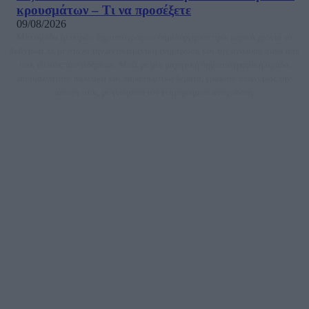
κρουσμάτων – Τι να προσέξετε
09/08/2026
Μία ομάδα έμπειρων δημοσιογράφων δημιούργησαν πριν μερικά χρόνια το
dailypost.gr, με στόχο την αντικειμενική ενημέρωση και την ανάλυση πίσω από
τους τίτλους των ειδήσεων. Μαζί με μια μαχητική δημοσιογραφική ομάδα,
αποκαλύπτουν πολιτικά και παραπολιτικά θέματα, γράφουν επωνύμως την
άποψη τους, με γνώμονα τον ενημερωμένο αναγνώστη.
DAILYPOST.GR – ΤΑΥΤΌΤΗΤΑ
Ιδιοκτήτρια εταιρεία: «ΝΟΗΣΙΣ ΙΚΕ»
Έδρα: Δήμος Αμαρουσίου Αττικής, Αγ. Αθανασίου αρ. 21, Τ.Κ. 15125
ΑΦΜ: 801093076, Δ.Ο.Υ.: ΚΕΦΟΔΕ ΑΤΤΙΚΗΣ, E-mail: press@dailypost.gr, Τηλ.
επικοινωνίας: 2108066997
Νόμιμος Εκπρόσωπος: Ζαχαρός Σταμάτης
Μέτοχοι: Ζαχαρός Σταμάτης, Κουβαράς Γεώργιος, ΥΠΗΡΕΣΙΕΣ ΠΡΟΗΓΜΕΝΗΣ
ΤΕΧΝΟΛΟΓΙΑΣ ΠΑΡΑΓΩΓΗΣ ΟΠΤΙΚΟΑΚΟΥΣΤΙΚΩΝ ΜΕΣΩΝ ΜΕΛΕΤΩΝ ΚΑΙ
ΠΑΡΟΧΗΣ ΥΠΗΡΕΣΙΩΝ PLD PLUS ΑΝΩΝ ΕΤΑΙΡΙΑ
Δικαιούχος του ονόματος τομέα (dailypost.gr): ΝΟΗΣΙΣ ΙΚΕ