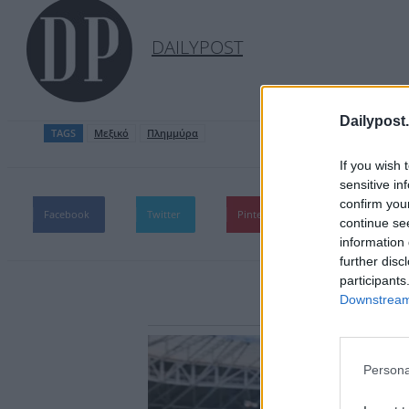
DAILYPOST
Dailypost.
TAGS
Μεξικό
Πλημμύρα
If you wish 
sensitive in
confirm you
Facebook
Twitter
Pinterest
WhatsApp
continue se
information 
further disc
participants
Downstream 
Persona