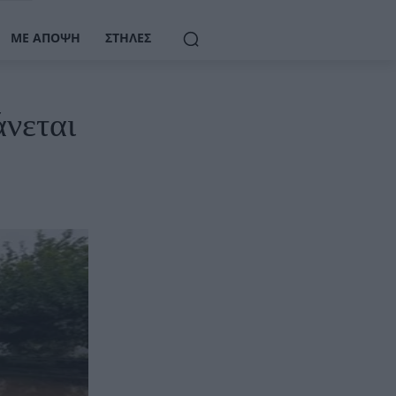
ΜΕ ΆΠΟΨΗ
ΣΤΉΛΕΣ
άνεται