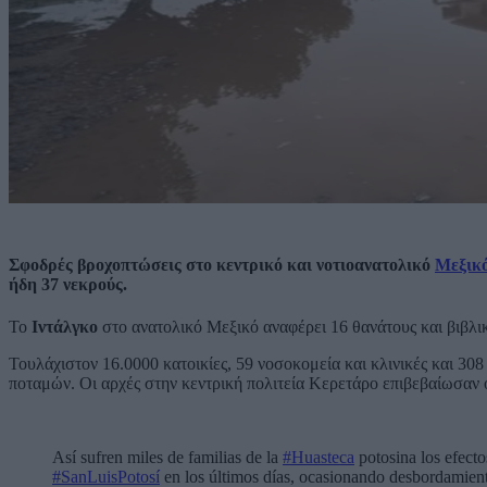
Σφοδρές βροχοπτώσεις στο κεντρικό και νοτιοανατολικό
Μεξικ
ήδη 37 νεκρούς.
Το
Ιντάλγκο
στο ανατολικό Μεξικό αναφέρει 16 θανάτους και βιβλι
Τουλάχιστον 16.0000 κατοικίες, 59 νοσοκομεία και κλινικές και 30
ποταμών. Οι αρχές στην κεντρική πολιτεία Κερετάρο επιβεβαίωσαν 
Así sufren miles de familias de la
#Huasteca
potosina los efect
#SanLuisPotosí
en los últimos días, ocasionando desbordamient