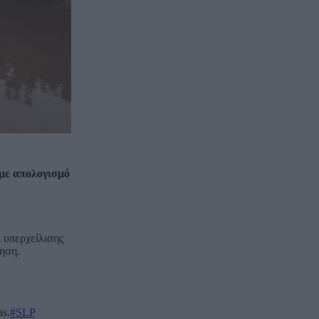
με απολογισμό
ι υπερχείλισης
θηση.
as.
#SLP