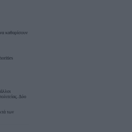
 να καθαρίσουν
horities
 άλλοι
πολιτείας. Δύο
κτά των