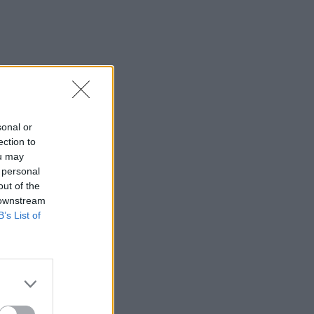
sonal or
ection to
ou may
 personal
out of the
 downstream
B’s List of