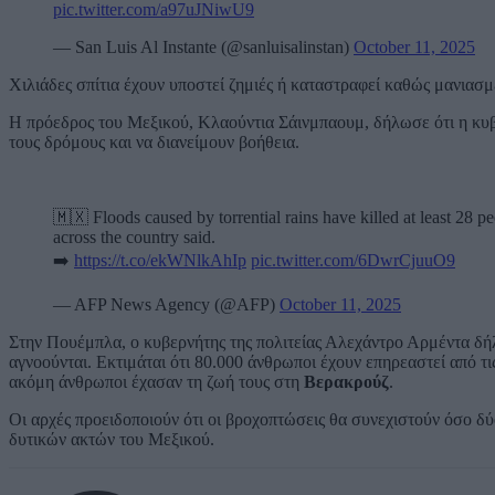
pic.twitter.com/a97uJNiwU9
— San Luis Al Instante (@sanluisalinstan)
October 11, 2025
Χιλιάδες σπίτια έχουν υποστεί ζημιές ή καταστραφεί καθώς μανιασ
Η πρόεδρος του Μεξικού, Κλαούντια Σάινμπαουμ, δήλωσε ότι η κυβέ
τους δρόμους και να διανείμουν βοήθεια.
🇲🇽 Floods caused by torrential rains have killed at least 28 pe
across the country said.
➡️
https://t.co/ekWNlkAhIp
pic.twitter.com/6DwrCjuuO9
— AFP News Agency (@AFP)
October 11, 2025
Στην Πουέμπλα, ο κυβερνήτης της πολιτείας Αλεχάντρο Αρμέντα δήλ
αγνοούνται. Εκτιμάται ότι 80.000 άνθρωποι έχουν επηρεαστεί από τ
ακόμη άνθρωποι έχασαν τη ζωή τους στη
Βερακρούζ
.
Οι αρχές προειδοποιούν ότι οι βροχοπτώσεις θα συνεχιστούν όσο δύο
δυτικών ακτών του Μεξικού.