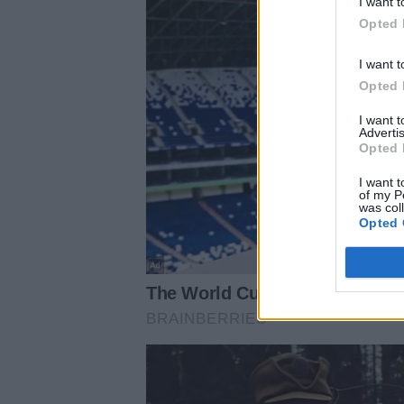
I want t
Opted 
I want t
Opted 
I want 
Advertis
Opted 
I want t
of my P
was col
Opted 