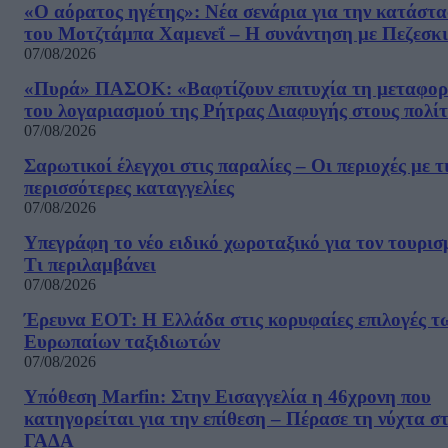
«Ο αόρατος ηγέτης»: Νέα σενάρια για την κατάστ
του Μοτζτάμπα Χαμενεΐ – Η συνάντηση με Πεζεσκ
07/08/2026
«Πυρά» ΠΑΣΟΚ: «Βαφτίζουν επιτυχία τη μεταφο
του λογαριασμού της Ρήτρας Διαφυγής στους πολίτ
07/08/2026
Σαρωτικοί έλεγχοι στις παραλίες – Οι περιοχές με τ
περισσότερες καταγγελίες
07/08/2026
Υπεγράφη το νέο ειδικό χωροταξικό για τον τουρισ
Τι περιλαμβάνει
07/08/2026
Έρευνα ΕΟΤ: Η Ελλάδα στις κορυφαίες επιλογές τ
Ευρωπαίων ταξιδιωτών
07/08/2026
Υπόθεση Marfin: Στην Εισαγγελία η 46χρονη που
κατηγορείται για την επίθεση – Πέρασε τη νύχτα σ
ΓΑΔΑ