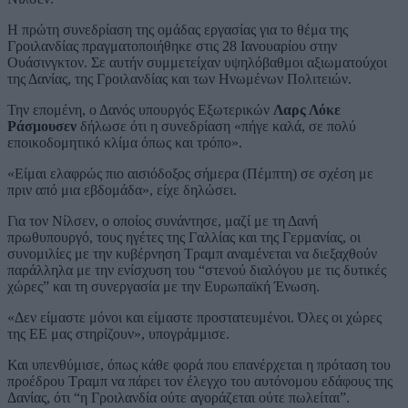
Η πρώτη συνεδρίαση της ομάδας εργασίας για το θέμα της
Γροιλανδίας πραγματοποιήθηκε στις 28 Ιανουαρίου στην
Ουάσινγκτον. Σε αυτήν συμμετείχαν υψηλόβαθμοι αξιωματούχοι
της Δανίας, της Γροιλανδίας και των Ηνωμένων Πολιτειών.
Την επομένη, ο Δανός υπουργός Εξωτερικών
Λαρς Λόκε
Ράσμουσεν
δήλωσε ότι η συνεδρίαση «πήγε καλά, σε πολύ
εποικοδομητικό κλίμα όπως και τρόπο».
«Είμαι ελαφρώς πιο αισιόδοξος σήμερα (Πέμπτη) σε σχέση με
πριν από μια εβδομάδα», είχε δηλώσει.
Για τον Νίλσεν, ο οποίος συνάντησε, μαζί με τη Δανή
πρωθυπουργό, τους ηγέτες της Γαλλίας και της Γερμανίας, οι
συνομιλίες με την κυβέρνηση Τραμπ αναμένεται να διεξαχθούν
παράλληλα με την ενίσχυση του “στενού διαλόγου με τις δυτικές
χώρες” και τη συνεργασία με την Ευρωπαϊκή Ένωση.
«Δεν είμαστε μόνοι και είμαστε προστατευμένοι. Όλες οι χώρες
της ΕΕ μας στηρίζουν», υπογράμμισε.
Και υπενθύμισε, όπως κάθε φορά που επανέρχεται η πρόταση του
προέδρου Τραμπ να πάρει τον έλεγχο του αυτόνομου εδάφους της
Δανίας, ότι “η Γροιλανδία ούτε αγοράζεται ούτε πωλείται”.