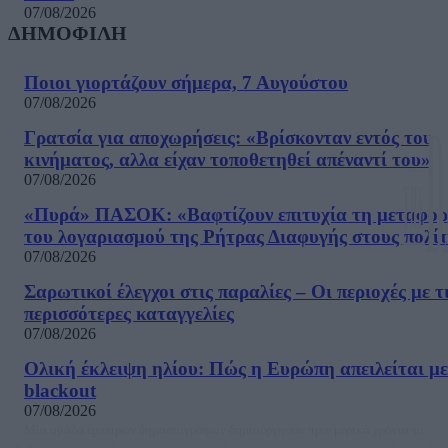
07/08/2026
ΔΗΜΟΦΙΛΗ
Ποιοι γιορτάζουν σήμερα, 7 Αυγούστου
07/08/2026
Γρατσία για αποχωρήσεις: «Bρίσκονταν εντός του
κινήματος, αλλα είχαν τοποθετηθεί απέναντί του»
07/08/2026
«Πυρά» ΠΑΣΟΚ: «Βαφτίζουν επιτυχία τη μεταφο
του λογαριασμού της Ρήτρας Διαφυγής στους πολίτ
07/08/2026
Σαρωτικοί έλεγχοι στις παραλίες – Οι περιοχές με τ
περισσότερες καταγγελίες
07/08/2026
Ολική έκλειψη ηλίου: Πώς η Ευρώπη απειλείται με
blackout
07/08/2026
Μία ομάδα έμπειρων δημοσιογράφων δημιούργησαν πριν μερικά χρόνια το