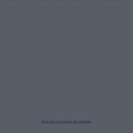
dailypost.gr, με στόχο την αντικειμενική ενημέρωση και την ανάλυση πίσω από
τους τίτλους των ειδήσεων. Μαζί με μια μαχητική δημοσιογραφική ομάδα,
αποκαλύπτουν πολιτικά και παραπολιτικά θέματα, γράφουν επωνύμως την
άποψη τους, με γνώμονα τον ενημερωμένο αναγνώστη.
DAILYPOST.GR – ΤΑΥΤΌΤΗΤΑ
Ιδιοκτήτρια εταιρεία: «ΝΟΗΣΙΣ ΙΚΕ»
Έδρα: Δήμος Αμαρουσίου Αττικής, Αγ. Αθανασίου αρ. 21, Τ.Κ. 15125
ΑΦΜ: 801093076, Δ.Ο.Υ.: ΚΕΦΟΔΕ ΑΤΤΙΚΗΣ, E-mail: press@dailypost.gr, Τηλ.
επικοινωνίας: 2108066997
Νόμιμος Εκπρόσωπος: Ζαχαρός Σταμάτης
Μέτοχοι: Ζαχαρός Σταμάτης, Κουβαράς Γεώργιος, ΥΠΗΡΕΣΙΕΣ ΠΡΟΗΓΜΕΝΗΣ
ΤΕΧΝΟΛΟΓΙΑΣ ΠΑΡΑΓΩΓΗΣ ΟΠΤΙΚΟΑΚΟΥΣΤΙΚΩΝ ΜΕΣΩΝ ΜΕΛΕΤΩΝ ΚΑΙ
ΠΑΡΟΧΗΣ ΥΠΗΡΕΣΙΩΝ PLD PLUS ΑΝΩΝ ΕΤΑΙΡΙΑ
Δικαιούχος του ονόματος τομέα (dailypost.gr): ΝΟΗΣΙΣ ΙΚΕ
Διευθυντής/Διαχειριστής: Ζαχαρός Σταμάτης
Διευθυντής Σύνταξης: Ρενάτο Λέκκα
Δείτε εδώ τα στοιχεία της εταιρείας