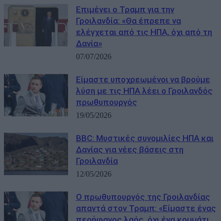
Επιμένει ο Τραμπ για την
Γροιλανδία: «Θα έπρεπε να
ελέγχεται από τις ΗΠΑ, όχι από τη
Δανία»
07/07/2026
Είμαστε υποχρεωμένοι να βρούμε
λύση με τις ΗΠΑ λέει ο Γροιλανδός
πρωθυπουργός
19/05/2026
BBC: Μυστικές συνομιλίες ΗΠΑ και
Δανίας για νέες βάσεις στη
Γροιλανδία
12/05/2026
Ο πρωθυπουργός της Γροιλανδίας
απαντά στον Τραμπ: «Είμαστε ένας
περήφανος λαός, όχι ένα κομμάτι