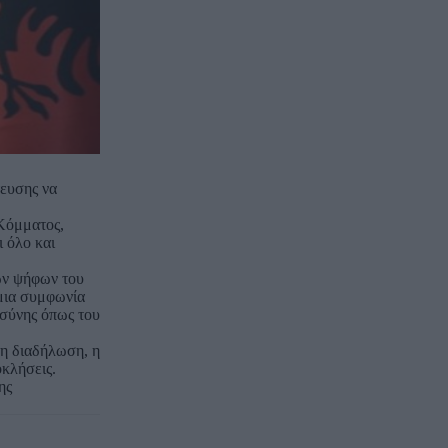
τευσης να
 Κόμματος,
 όλο και
των ψήφων του
 μια συμφωνία
οσύνης όπως του
τη διαδήλωση, η
οκλήσεις.
ης