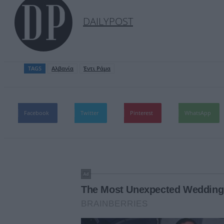
DAILYPOST
TAGS
Αλβανία
Έντι Ράμα
Facebook
Twitter
Pinterest
WhatsApp