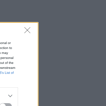
sonal or
ection to
ou may
 personal
out of the
 downstream
B’s List of