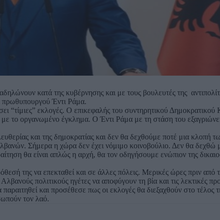
ιαδηλώνουν κατά της κυβέρνησης και με τους βουλευτές της αντιπολί
ου πρωθυπουργού Έντι Ράμα.
σει “τίμιες” εκλογές. Ο επικεφαλής του συντηρητικού Δημοκρατικού
 με το οργανωμένο έγκλημα. Ο Έντι Ράμα με τη στάση του εξαγριώνει
ευθερίας και της δημοκρατίας και δεν θα δεχθούμε ποτέ μια κλοπή 
λβανών. Σήμερα η χώρα δεν έχει νόμιμο κοινοβούλιο. Δεν θα δεχθώ
αίτηση θα είναι απλώς η αρχή, θα τον οδηγήσουμε ενώπιον της δικαι
θεσή της να επεκταθεί και σε άλλες πόλεις. Μερικές ώρες πριν από 
λβανούς πολιτικούς ηγέτες να αποφύγουν τη βία και τις λεκτικές πρ
 παραιτηθεί και προσέθεσε πως οι εκλογές θα διεξαχθούν στο τέλος τ
σωπούν τον λαό.