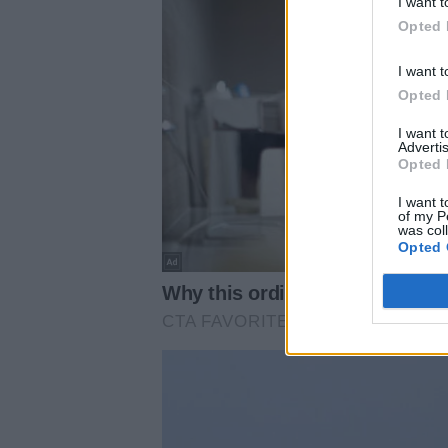
I want t
Opted 
I want t
Opted 
I want 
Advertis
Opted 
I want t
of my P
was col
Opted 