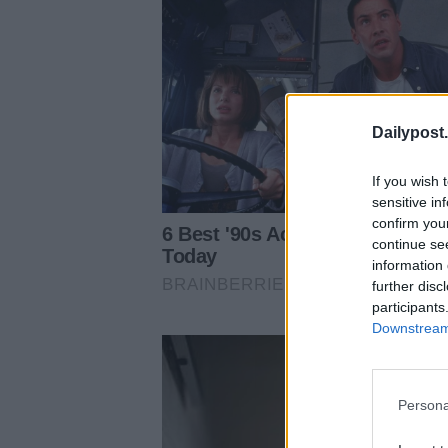
Dailypost.
If you wish 
sensitive in
confirm you
continue se
information 
further disc
participants
Downstream 
Persona