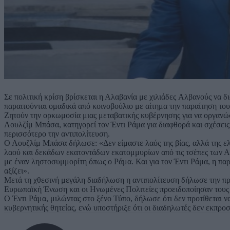
Σε πολιτική κρίση βρίσκεται η Αλαβανία με χιλιάδες Αλβανούς να δ
παραιτούνται ομαδικά από κοινοβούλιο με αίτημα την παραίτηση τ
Ζητούν την ορκωμοσία μιας μεταβατικής κυβέρνησης για να οργανώ
Λουλζίμ Μπάσα, κατηγορεί τον Έντι Ράμα για διαφθορά και σχέσεις
περισσότερο την αντιπολίτευση.
Ο Λουζλίμ Μπάσα δήλωσε: «Δεν είμαστε λαός της βίας, αλλά της ελ
λαού και δεκάδων εκατοντάδων εκατομμυρίων από τις τσέπες των Α
με έναν ληστοσυμμορίτη όπως ο Ράμα. Και για τον Έντι Ράμα, η παρ
αξίζει».
Μετά τη χθεσινή μεγάλη διαδήλωση η αντιπολίτευση δήλωσε την πρό
Ευρωπαϊκή Ένωση και οι Ηνωμένες Πολιτείες προειδοποίησαν τους A
Ο Έντι Ράμα, μιλώντας στο ξένο Τύπο, δήλωσε ότι δεν προτίθεται να
κυβερνητικής θητείας, ενώ υποστήριξε ότι οι διαδηλωτές δεν εκπρο