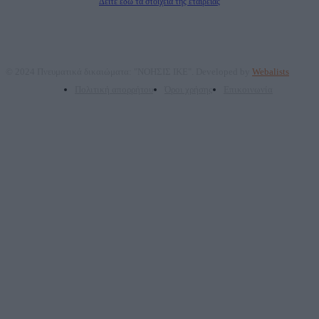
Δείτε εδώ τα στοιχεία της εταιρείας
© 2024 Πνευματικά δικαιώματα: "ΝΟΗΣΙΣ ΙΚΕ". Developed by
Webalists
Πολιτική απορρήτου
Όροι χρήσης
Επικοινωνία