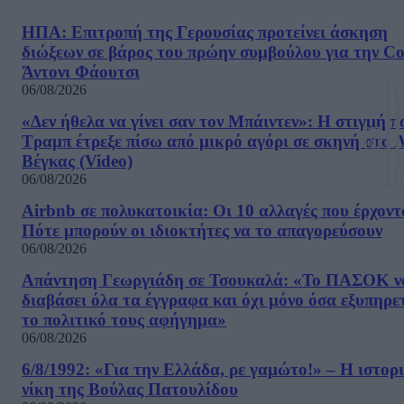
ΗΠΑ: Επιτροπή της Γερουσίας προτείνει άσκηση
διώξεων σε βάρος του πρώην συμβούλου για την Co
Άντονι Φάουτσι
06/08/2026
«Δεν ήθελα να γίνει σαν τον Μπάιντεν»: Η στιγμή π
Τραμπ έτρεξε πίσω από μικρό αγόρι σε σκηνή στο 
Βέγκας (Video)
06/08/2026
Airbnb σε πολυκατοικία: Οι 10 αλλαγές που έρχοντ
Πότε μπορούν οι ιδιοκτήτες να το απαγορεύσουν
06/08/2026
Απάντηση Γεωργιάδη σε Τσουκαλά: «Το ΠΑΣΟΚ ν
διαβάσει όλα τα έγγραφα και όχι μόνο όσα εξυπηρε
το πολιτικό τους αφήγημα»
06/08/2026
6/8/1992: «Για την Ελλάδα, ρε γαμώτο!» – Η ιστορ
νίκη της Βούλας Πατουλίδου