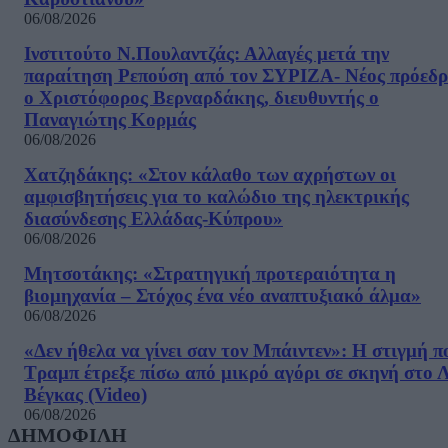
06/08/2026
Ινστιτούτο Ν.Πουλαντζάς: Αλλαγές μετά την
παραίτηση Ρεπούση από τον ΣΥΡΙΖΑ- Νέος πρόεδρ
ο Χριστόφορος Βερναρδάκης, διευθυντής ο
Παναγιώτης Κορμάς
06/08/2026
Χατζηδάκης: «Στον κάλαθο των αχρήστων οι
αμφισβητήσεις για το καλώδιο της ηλεκτρικής
διασύνδεσης Ελλάδας-Κύπρου»
06/08/2026
Μητσοτάκης: «Στρατηγική προτεραιότητα η
βιομηχανία – Στόχος ένα νέο αναπτυξιακό άλμα»
06/08/2026
«Δεν ήθελα να γίνει σαν τον Μπάιντεν»: Η στιγμή π
Τραμπ έτρεξε πίσω από μικρό αγόρι σε σκηνή στο 
Βέγκας (Video)
06/08/2026
ΔΗΜΟΦΙΛΗ