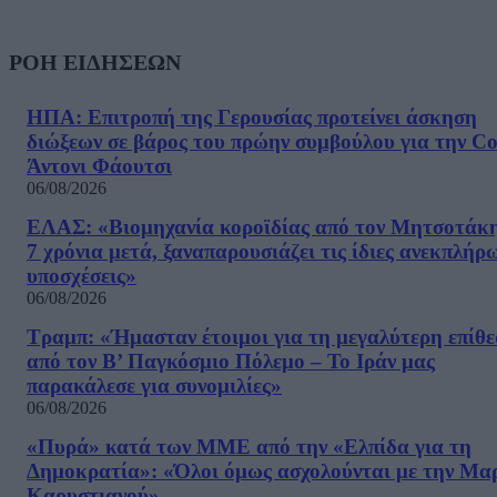
ΡΟΗ ΕΙΔΗΣΕΩΝ
ΗΠΑ: Επιτροπή της Γερουσίας προτείνει άσκηση
διώξεων σε βάρος του πρώην συμβούλου για την Co
Άντονι Φάουτσι
06/08/2026
ΕΛΑΣ: «Βιομηχανία κοροϊδίας από τον Μητσοτάκ
7 χρόνια μετά, ξαναπαρουσιάζει τις ίδιες ανεκπλήρ
υποσχέσεις»
06/08/2026
Τραμπ: «Ήμασταν έτοιμοι για τη μεγαλύτερη επίθ
από τον Β’ Παγκόσμιο Πόλεμο – Το Ιράν μας
παρακάλεσε για συνομιλίες»
06/08/2026
«Πυρά» κατά των ΜΜΕ από την «Ελπίδα για τη
Δημοκρατία»: «Όλοι όμως ασχολούνται με την Μα
Καρυστιανού»