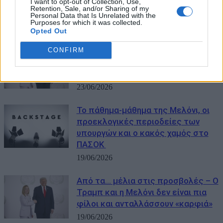
I want to opt-out of Collection, Use,
της Μελόνι λίγο πριν από τη
Retention, Sale, and/or Sharing of my
Σύνοδο του ΝΑΤΟ
Personal Data that Is Unrelated with the
Purposes for which it was collected.
06/07/2026
Opted Out
Μελόνι: Σπάει τη σιωπή για τον
CONFIRM
Τραμπ – Νέο μήνυμα στην
Ουάσιγκτον για την ένταση
23/06/2026
Το πάθημα-μάθημα της Μελόνι, οι
προεκλογικές περιοδείες των
υπουργών και ο κακός χαμός στο
ΠΑΣΟΚ
19/06/2026
Από τα… μέλια στις προσβολές – Ο
Τραμπ και η Μελόνι δεν είναι πια
φίλοι και ανταλλάσσουν «καρφιά»
19/06/2026