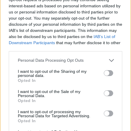
interest-based ads based on personal information utilized by
us or personal information disclosed to third parties prior to
your opt-out. You may separately opt-out of the further
disclosure of your personal information by third parties on the
IAB’s list of downstream participants. This information may
ΜΠΟΡΕΙ ΝΑ ΣΑΣ ΕΝΔΙΑΦΕΡΕΙ
also be disclosed by us to third parties on the
IAB’s List of
Downstream Participants
that may further disclose it to other
Τραμπ για Μελόνι: «Την αγαπώ
third parties.
πολύ, αλλά έκανε λάθος»
07/07/2026
Personal Data Processing Opt Outs
I want to opt-out of the Sharing of my
personal data.
Ο Υπ. Άμυνας της Ιταλίας απαντά
Opted In
στον Τραμπ: «Οι άνθρωποι
έρχονται και φεύγουν, οι σχέσεις
I want to opt-out of the Sale of my
Personal Data.
παραμένουν»
Opted In
06/07/2026
I want to opt-out of processing my
Personal Data for Targeted Advertising.
«Χρειάζονται περιοριστικά μέτρα»:
Opted In
Νέα αιχμηρή επίθεση Τραμπ κατά