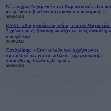
Νέες αιχμές Αυγερινού κατά Καρυστιανού: «Kάποι
ονειρεύονται βουλευτικά έδρανα και συνωμοσίες»
06/08/2026
ΕΛΑΣ: «Βιομηχανία κοροϊδίας από τον Μητσοτάκ
7 χρόνια μετά, ξαναπαρουσιάζει τις ίδιες ανεκπλήρ
υποσχέσεις»
06/08/2026
Χατζηδάκης: «Στον κάλαθο των αχρήστων οι
αμφισβητήσεις για το καλώδιο της ηλεκτρικής
διασύνδεσης Ελλάδας-Κύπρου»
06/08/2026
Μία ομάδα έμπειρων δημοσιογράφων δημιούργησαν πριν μερικά χρόνια το
dailypost.gr, με στόχο την αντικειμενική ενημέρωση και την ανάλυση πίσω από
τους τίτλους των ειδήσεων. Μαζί με μια μαχητική δημοσιογραφική ομάδα,
αποκαλύπτουν πολιτικά και παραπολιτικά θέματα, γράφουν επωνύμως την
άποψη τους, με γνώμονα τον ενημερωμένο αναγνώστη.