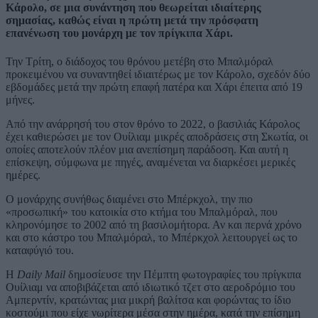
Κάρολο, σε μια συνάντηση που θεωρείται ιδιαίτερης
σημασίας, καθώς είναι η πρώτη μετά την πρόσφατη
επανένωση του μονάρχη με τον πρίγκιπα Χάρι.
Την Τρίτη, ο διάδοχος του θρόνου μετέβη στο Μπαλμόραλ
προκειμένου να συναντηθεί ιδιαιτέρως με τον Κάρολο, σχεδόν δύο
εβδομάδες μετά την πρώτη επαφή πατέρα και Χάρι έπειτα από 19
μήνες.
Από την ανάρρησή του στον θρόνο το 2022, ο βασιλιάς Κάρολος
έχει καθιερώσει με τον Ουίλιαμ μικρές αποδράσεις στη Σκωτία, οι
οποίες αποτελούν πλέον μια ανεπίσημη παράδοση. Και αυτή η
επίσκεψη, σύμφωνα με πηγές, αναμένεται να διαρκέσει μερικές
ημέρες.
Ο μονάρχης συνήθως διαμένει στο Μπέρκχολ, την πιο
«προσωπική» του κατοικία στο κτήμα του Μπαλμόραλ, που
κληρονόμησε το 2002 από τη βασιλομήτορα. Αν και περνά χρόνο
και στο κάστρο του Μπαλμόραλ, το Μπέρκχολ λειτουργεί ως το
καταφύγιό του.
Η
Daily Mail
δημοσίευσε την Πέμπτη φωτογραφίες του πρίγκιπα
Ουίλιαμ να αποβιβάζεται από ιδιωτικό τζετ στο αεροδρόμιο του
Αμπερντίν, κρατώντας μια μικρή βαλίτσα και φορώντας το ίδιο
κοστούμι που είχε νωρίτερα μέσα στην ημέρα, κατά την επίσημη