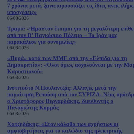
7 χρόνια μετά, ξαναπαρουσιάζει τις ίδιες ανεκπλήρ
υποσχέσεις»
06/08/2026
Τραμπ: «Ήμασταν έτοιμοι για τη μεγαλύτερη επίθ
από τον Β’ Παγκόσμιο Πόλεμο – Το Ιράν μας
παρακάλεσε για συνομιλίες»
06/08/2026
«Πυρά» κατά των ΜΜΕ από την «Ελπίδα για τη
Δημοκρατία»: «Όλοι όμως ασχολούνται με την Μα
Καρυστιανού»
06/08/2026
Ινστιτούτο Ν.Πουλαντζάς: Αλλαγές μετά την
παραίτηση Ρεπούση από τον ΣΥΡΙΖΑ- Νέος πρόεδρ
ο Χριστόφορος Βερναρδάκης, διευθυντής ο
Παναγιώτης Κορμάς
06/08/2026
Χατζηδάκης: «Στον κάλαθο των αχρήστων οι
αμφισβητήσεις για το καλώδιο της ηλεκτρικής