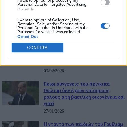
I want to opt-out of processing my
Daily Mail: Μετά τον Άντριου το
Personal Data for Targeted Advertising.
Opted In
επόμενο πρόβλημα της βασιλικής
οικογένειας είναι ο πρίγκιπας
I want to opt-out of Collection, Use,
Γουίλιαμ
Retention, Sale, and/or Sharing of my
Personal Data that Is Unrelated with the
21/02/2026
Purposes for which it was collected.
Opted Out
«Βαθιά ανήσυχοι» ο Ουίλιαμ και η
CONFIRM
Κέιτ για την υπόθεση Έπσταϊν – Τι
αποκαλύπτει εκπρόσωπος του
Κένσινγκτον
09/02/2026
Ποιοι συγγενείς του πρίγκιπα
Ουίλιαμ δεν έχουν επίσημους
ρόλους στη βασιλική οικογένεια και
γιατί
27/01/2026
Η νταντά των παιδιών του Γουίλιαμ