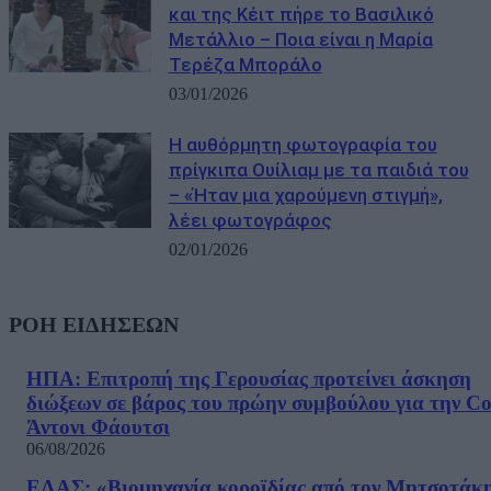
και της Κέιτ πήρε το Βασιλικό
Μετάλλιο – Ποια είναι η Μαρία
Τερέζα Μποράλο
03/01/2026
Η αυθόρμητη φωτογραφία του
πρίγκιπα Ουίλιαμ με τα παιδιά του
– «Ήταν μια χαρούμενη στιγμή»,
λέει φωτογράφος
02/01/2026
ΡΟΗ ΕΙΔΗΣΕΩΝ
ΗΠΑ: Επιτροπή της Γερουσίας προτείνει άσκηση
διώξεων σε βάρος του πρώην συμβούλου για την Co
Άντονι Φάουτσι
06/08/2026
ΕΛΑΣ: «Βιομηχανία κοροϊδίας από τον Μητσοτάκ