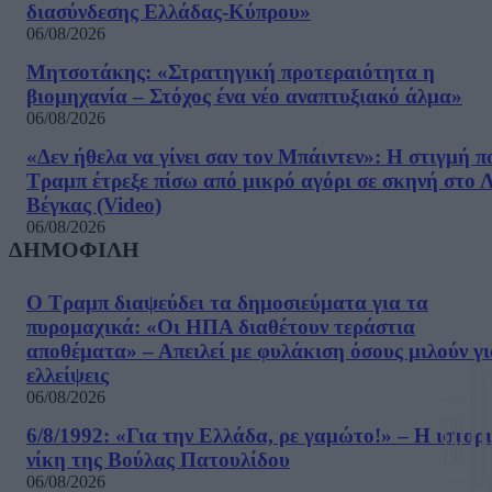
διασύνδεσης Ελλάδας-Κύπρου»
06/08/2026
Μητσοτάκης: «Στρατηγική προτεραιότητα η
βιομηχανία – Στόχος ένα νέο αναπτυξιακό άλμα»
06/08/2026
«Δεν ήθελα να γίνει σαν τον Μπάιντεν»: Η στιγμή π
Τραμπ έτρεξε πίσω από μικρό αγόρι σε σκηνή στο 
Βέγκας (Video)
06/08/2026
ΔΗΜΟΦΙΛΗ
Ο Τραμπ διαψεύδει τα δημοσιεύματα για τα
πυρομαχικά: «Οι ΗΠΑ διαθέτουν τεράστια
αποθέματα» – Απειλεί με φυλάκιση όσους μιλούν γ
ελλείψεις
06/08/2026
6/8/1992: «Για την Ελλάδα, ρε γαμώτο!» – Η ιστορ
νίκη της Βούλας Πατουλίδου
06/08/2026