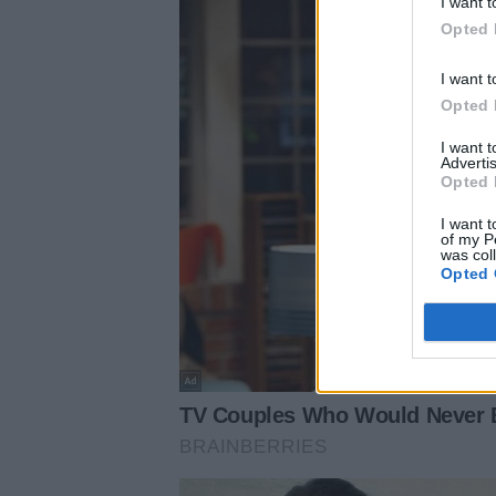
I want t
Opted 
I want t
Opted 
I want 
Advertis
Opted 
I want t
of my P
was col
Opted 