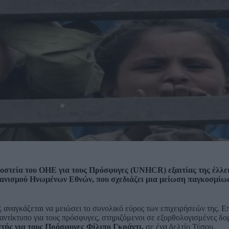
μοστεία του ΟΗΕ για τους Πρόσφυγες (UNHCR) εξαιτίας της έλλε
ανισμού Ηνωμένων Εθνών, που σχεδιάζει μια μείωση παγκοσμίως
R
αναγκάζεται να μειώσει το συνολικό εύρος των επιχειρήσεών της. 
 αντίκτυπο για τους πρόσφυγες, στηριζόμενοι σε εξορθολογισμένες δο
ής για τους Πρόσφυγες Φίλιπο Γκράντι,
σε ένα δελτίο Τύπου.