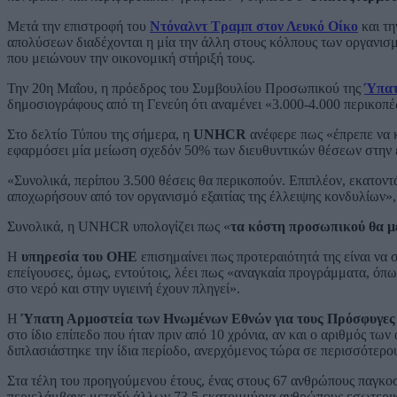
Μετά την επιστροφή του
Ντόναλντ Τραμπ στον Λευκό Οίκο
και τ
απολύσεων διαδέχονται η μία την άλλη στους κόλπους των οργανισμ
που μειώνουν την οικονομική στήριξή τους.
Την 20η Μαΐου, η πρόεδρος του Συμβουλίου Προσωπικού της
Ύπατ
δημοσιογράφους από τη Γενεύη ότι αναμένει «3.000-4.000 περικοπ
Στο δελτίο Τύπου της σήμερα, η
UNHCR
ανέφερε πως «έπρεπε να κ
εφαρμόσει μία μείωση σχεδόν 50% των διευθυντικών θέσεων στην έδ
«Συνολικά, περίπου 3.500 θέσεις θα περικοπούν. Επιπλέον, εκατο
αποχωρήσουν από τον οργανισμό εξαιτίας της έλλειψης κονδυλίων», 
Συνολικά, η UNHCR υπολογίζει πως «
τα κόστη προσωπικού θα μ
Η
υπηρεσία του ΟΗΕ
επισημαίνει πως προτεραιότητά της είναι να σ
επείγουσες, όμως, εντούτοις, λέει πως «αναγκαία προγράμματα, όπως
στο νερό και στην υγιεινή έχουν πληγεί».
Η
Ύπατη Αρμοστεία των Ηνωμένων Εθνών για τους Πρόσφυγες
στο ίδιο επίπεδο που ήταν πριν από 10 χρόνια, αν και ο αριθμός τω
διπλασιάστηκε την ίδια περίοδο, ανερχόμενος τώρα σε περισσότερο
Στα τέλη του προηγούμενου έτους, ένας στους 67 ανθρώπους παγκοσ
περιελάμβανε μεταξύ άλλων 73,5 εκατομμύρια ανθρώπους εσωτερι