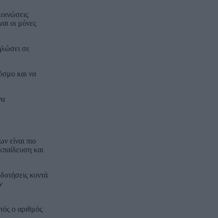
κοινώσεις
αι οι μόνες
ηλώσει σε
όσμο και να
να
ων είναι πιο
εκπαίδευση και
οδοτήσεις κοντά
ν
τός ο αριθμός