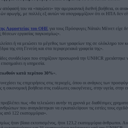
ην απόφασή του να «παγώσει» την αμερικανική διεθνή βοήθεια, οι ανα
ών αρωγής, με πολλές εξ αυτών να υπογραμμίζουν ότι οι ΗΠΑ δεν είν
ης Αρμοστείας του ΟΗΕ
για τους Πρόσφυγες Νάταλι Μέινετ είχε δ
ές θέσεων εργασίας παγκοσμίως».
λείσει ή να μειώσει το μέγεθος των γραφείων της σε ολόκληρο τον κ
ρα της στη Γενεύη και στα περιφερειακά γραφεία της».
ντάδες συνάδελφοι που στηρίζουν προσωρινά την UNHCR χρειάστηκε 
επισημαίνει η υπηρεσία.
ειωθούν κατά περίπου 30%
».
υνεχίσει τις επιχειρήσεις στις περιοχές, όπου οι ανάγκες των προσφύγ
 η οικονομική βοήθεια στις ευάλωτες οικογένειες, στην υγεία, στην 
προβλέπει πως «θα τελειώσει αυτήν τη χρονιά με διαθέσιμες χρηματ
ν ανθρώπων που αναγκάστηκαν να εγκαταλείψουν τις εστίες τους σχεδό
υς από 122 εκατομμύρια».
μίως ήταν βίαια εκτοπισμένος, ήτοι 123,2 εκατομμύρια άνθρωποι. Αυ
κά εκτοπισμένους και 31 εκατομμύρια πρόσφυγες υπό την UNHCR.