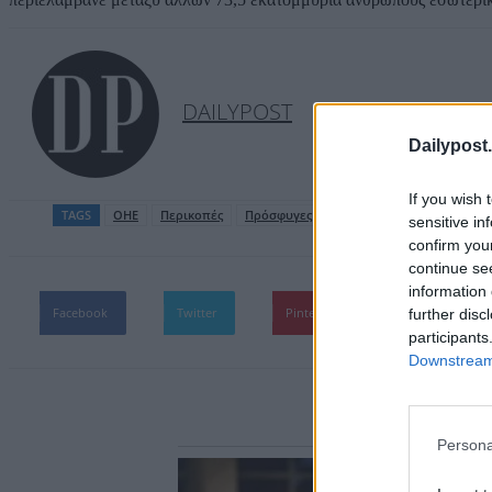
DAILYPOST
Dailypost.
If you wish 
TAGS
ΟΗΕ
Περικοπές
Πρόσφυγες
sensitive in
confirm you
continue se
information 
Facebook
Twitter
Pinterest
WhatsApp
further disc
participants
Downstream 
Persona